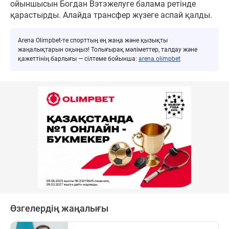
ойыншысын Богдан Вэтэжелуге балама ретінде
қарастырды. Алайда трансфер жүзеге аспай қалды.
Arena Olimpbet-те спорттың ең жаңа және қызықты
жаңалықтарын оқыңыз! Толығырақ мәліметтер, талдау және
қажеттінің барлығы — сілтеме бойынша:
arena.olimpbet