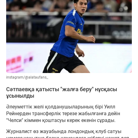
instagram/@alataufans_
Сәтпаевқа қатысты "жалға беру" нұсқасы
ұсынылды
Әлеуметтік желі қолданушыларының бірі Уилл
Рейнерден трансферлік терезе жабылғанға дейін
"Челси" кіммен қоштасуы керек екенін сұрады.
Журналист өз жауабында лондондық клуб сатуы