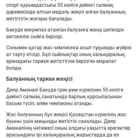
спорт қауымдастығы 55 келіге дейінгі салмақ
дәрежесінде алтын медаль жеңіп алған балуанның
жетістігін жоғары бағалады.
Бакуде жеңімпаз атанған балуанға жаңа шетелдік
автокөлік сыйға берілді.
Сонымен қатар жас чемпионға асыл тұқымды жүйрік
ат тарту етілді. Бұл сыйлықтар оның халықаралық
аренадағы тарихи жетістігіне берілген марапат
болды.
Балуанның тарихи жеңісі
Дияр Аманәлі Бакуде грек-рим күресінен 55 келіге
дейінгі салмақ санатында барлық қарсыласынан
басым түсіп, әлем чемпионы атанды.
Жас балуанның бұл жеңісі Қазақстан күресінің жас
буыны үшін маңызды жетістік саналады. Дияр
Аманәлінің нәтижесі оның алдағы уақытта ересектер
арасындағы ірі халықаралық жарыстарда да ел