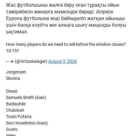
Жас футболшыны жалға беру оған тұрақты ойын
тәжірибесін жинауға мүмкіндік береді. Әсіресе
Еуропа футболына енді бейімделіп жатқан ойыншы
үшін басқа клубта жиі алаңға шығу маңызды болуы
ықтимал.
How many players do we need to sell before the window closes?
10-15?
— ✈️ (@Arrizabalager)
August 5, 2026
Jorgensen
Slonina
Disasi
Samuels Smith (loan)
Badiashile
Chalobah
Tosin/Fofana
Sarr/Anselmino (loan)
Gusto
Wiley