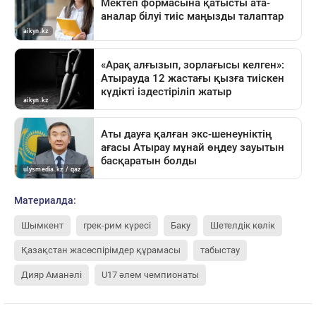
Материалда:
Шымкент
грек-рим күресі
Баку
Шетелдік көлік
Қазақстан жасөспірімдер құрамасы
табыстау
Дияр Аманәлі
U17 әлем чемпионаты