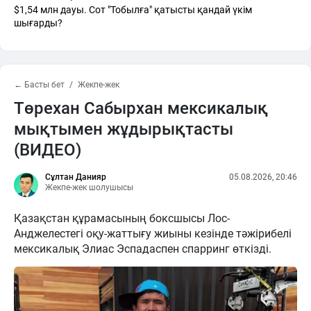
$1,54 млн дауы. Сот "Тобылға" қатысты қандай үкім
шығарды?
← Басты бет
Жекпе-жек
Төрехан Сабырхан мексикалық
мықтымен жұдырықтасты
(ВИДЕО)
Сұлтан Данияр
05.08.2026, 20:46
Жекпе-жек шолушысы
Қазақстан құрамасының боксшысы Лос-
Анджелестегі оқу-жаттығу жиыны кезінде тәжірибелі
мексикалық Элиас Эспадаспен спарринг өткізді.