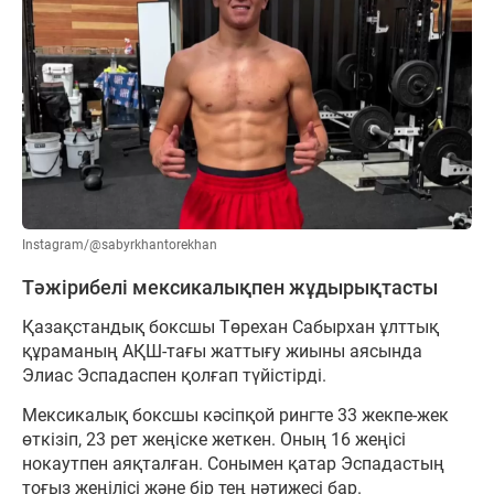
Instagram/@sabyrkhantorekhan
Тәжірибелі мексикалықпен жұдырықтасты
Қазақстандық боксшы Төрехан Сабырхан ұлттық
құраманың АҚШ-тағы жаттығу жиыны аясында
Элиас Эспадаспен қолғап түйістірді.
Мексикалық боксшы кәсіпқой рингте 33 жекпе-жек
өткізіп, 23 рет жеңіске жеткен. Оның 16 жеңісі
нокаутпен аяқталған. Сонымен қатар Эспадастың
тоғыз жеңілісі және бір тең нәтижесі бар.