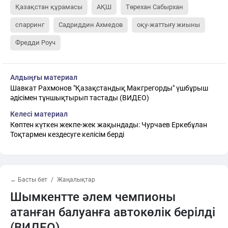
Қазақстан құрамасы
АҚШ
Төрехан Сабырхан
спарринг
Садриддин Ахмедов
оқу-жаттығу жиыны
Фредди Роуч
Алдыңғы материал
Шавкат Рахмонов "Қазақстандық Макгрегорды" үшбұрыш
әдісімен тұншықтырып тастады (ВИДЕО)
Келесі материал
Көптен күткен жекпе-жек жақындады: Чурчаев Еркебұлан
Тоқтармен кездесуге келісім берді
← Басты бет
Жаңалықтар
Шымкентте әлем чемпионы
атанған балуанға автокөлік берілді
(ВИДЕО)