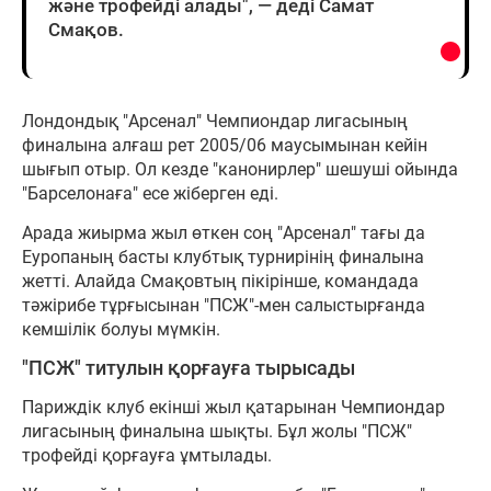
және трофейді алады", — деді Самат
Смақов.
Лондондық "Арсенал" Чемпиондар лигасының
финалына алғаш рет 2005/06 маусымынан кейін
шығып отыр. Ол кезде "канонирлер" шешуші ойында
"Барселонаға" есе жіберген еді.
Арада жиырма жыл өткен соң "Арсенал" тағы да
Еуропаның басты клубтық турнирінің финалына
жетті. Алайда Смақовтың пікірінше, командада
тәжірибе тұрғысынан "ПСЖ"-мен салыстырғанда
кемшілік болуы мүмкін.
"ПСЖ" титулын қорғауға тырысады
Париждік клуб екінші жыл қатарынан Чемпиондар
лигасының финалына шықты. Бұл жолы "ПСЖ"
трофейді қорғауға ұмтылады.