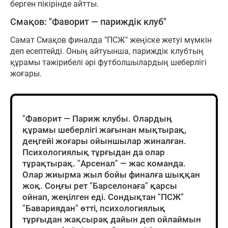
берген пікірінде айтты.
Смақов: "Фаворит — париждік клуб"
Самат Смақов финалда "ПСЖ" жеңіске жетуі мүмкін
деп есептейді. Оның айтуынша, париждік клубтың
құрамы тәжірибелі әрі футболшылардың шеберлігі
жоғары.
"Фаворит — Париж клубы. Олардың
құрамы шеберлігі жағынан мықтырақ,
деңгейі жоғары ойыншылар жиналған.
Психологиялық тұрғыдан да олар
тұрақтырақ. "Арсенал" — жас команда.
Олар жиырма жыл бойы финалға шыққан
жоқ. Соңғы рет "Барселонаға" қарсы
ойнап, жеңілген еді. Сондықтан "ПСЖ"
"Бавариядан" өтті, психологиялық
тұрғыдан жақсырақ дайын деп ойлаймын