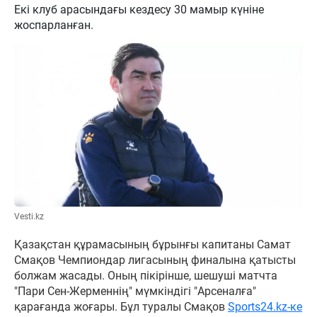
Екі клуб арасындағы кездесу 30 мамыр күніне
жоспарланған.
Vesti.kz
Қазақстан құрамасының бұрынғы капитаны Самат
Смақов Чемпиондар лигасының финалына қатысты
болжам жасады. Оның пікірінше, шешуші матчта
"Пари Сен-Жерменнің" мүмкіндігі "Арсеналға"
қарағанда жоғары. Бұл туралы Смақов
Sports24.kz-ке