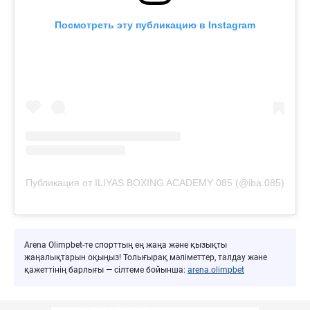
Посмотреть эту публикацию в Instagram
Публикация от ILIYAS BOXING ACADEMY 085 (@iba.085)
Arena Olimpbet-те спорттың ең жаңа және қызықты
жаңалықтарын оқыңыз! Толығырақ мәліметтер, талдау және
қажеттінің барлығы — сілтеме бойынша:
arena.olimpbet