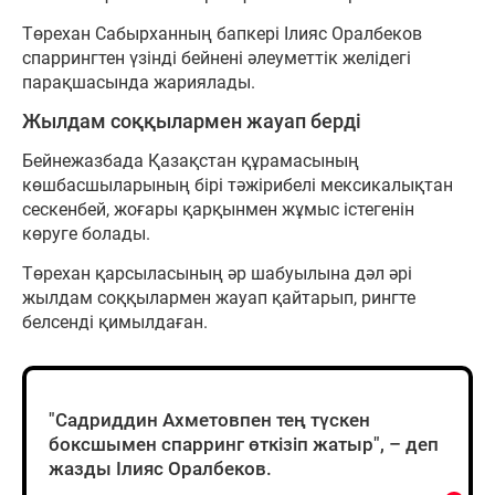
Төрехан Сабырханның бапкері Ілияс Оралбеков
спаррингтен үзінді бейнені әлеуметтік желідегі
парақшасында жариялады.
Жылдам соққылармен жауап берді
Бейнежазбада Қазақстан құрамасының
көшбасшыларының бірі тәжірибелі мексикалықтан
сескенбей, жоғары қарқынмен жұмыс істегенін
көруге болады.
Төрехан қарсыласының әр шабуылына дәл әрі
жылдам соққылармен жауап қайтарып, рингте
белсенді қимылдаған.
"Садриддин Ахметовпен тең түскен
боксшымен спарринг өткізіп жатыр", – деп
жазды Ілияс Оралбеков.