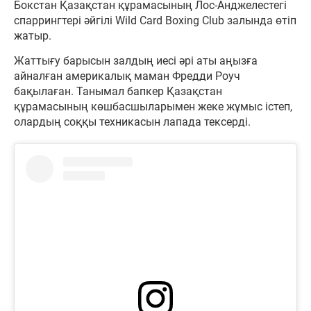
Бокстан Қазақстан құрамасының Лос-Анджелестегі
спаррингтері әйгілі Wild Card Boxing Club залында өтіп
жатыр.
Жаттығу барысын залдың иесі әрі аты аңызға
айналған америкалық маман Фредди Роуч
бақылаған. Танымал бапкер Қазақстан
құрамасының көшбасшыларымен жеке жұмыс істеп,
олардың соққы техникасын лапада тексерді.