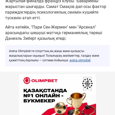
Жартылай финалда француз клубы "Баварияны"
жарыстан шығарды. Самат Смақов дәл осы фактор
париждіктердің психологиялық сенімін күшейте
түскенін атап өтті.
Айта кетейік, "Пари Сен-Жермен" мен "Арсенал"
арасындағы шешуші матчқа германиялық төреші
Даниэль Зиберт қазылық етеді.
Arena Olimpbet-те спорттың ең жаңа және қызықты
жаңалықтарын оқыңыз! Толығырақ мәліметтер, талдау және
қажеттінің барлығы — сілтеме бойынша:
arena.olimpbet