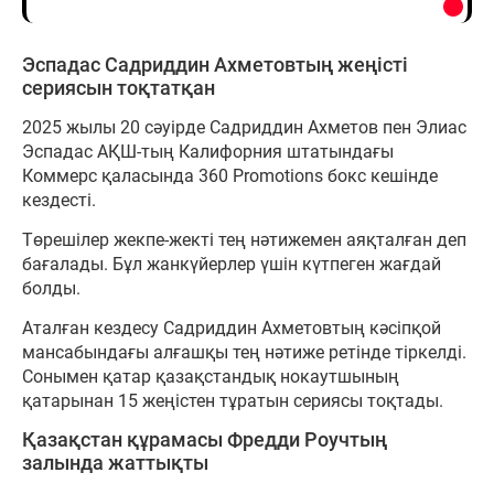
Эспадас Садриддин Ахметовтың жеңісті
сериясын тоқтатқан
2025 жылы 20 сәуірде Садриддин Ахметов пен Элиас
Эспадас АҚШ-тың Калифорния штатындағы
Коммерс қаласында 360 Promotions бокс кешінде
кездесті.
Төрешілер жекпе-жекті тең нәтижемен аяқталған деп
бағалады. Бұл жанкүйерлер үшін күтпеген жағдай
болды.
Аталған кездесу Садриддин Ахметовтың кәсіпқой
мансабындағы алғашқы тең нәтиже ретінде тіркелді.
Сонымен қатар қазақстандық нокаутшының
қатарынан 15 жеңістен тұратын сериясы тоқтады.
Қазақстан құрамасы Фредди Роучтың
залында жаттықты