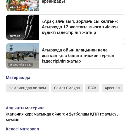
Материалда:
Чемпиондар лигасы
Самат Смақов
ПСЖ
Арсенал
Алдыңғы материал
Жапония құрамасында ойнаған футболшы ҚПЛ-ге ауысуы
мүмкін
Келесі материал