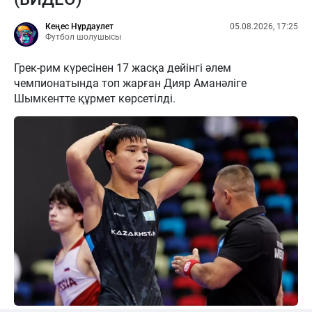
Кеңес Нұрдаулет
05.08.2026, 17:25
Футбол шолушысы
Грек-рим күресінен 17 жасқа дейінгі әлем
чемпионатында топ жарған Дияр Аманәліге
Шымкентте құрмет көрсетілді.