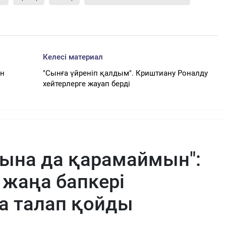
Келесі материал
ан
"Сынға үйреніп қалдым". Криштиану Роналду
хейтерлерге жауап берді
тына да қарамаймын":
жаңа бапкері
а талап қойды