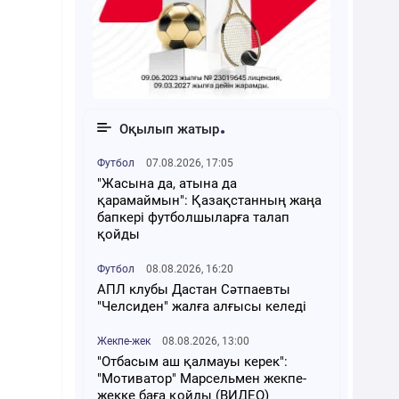
Оқылып жатыр
Футбол
07.08.2026, 17:05
"Жасына да, атына да
қарамаймын": Қазақстанның жаңа
бапкері футболшыларға талап
қойды
Футбол
08.08.2026, 16:20
АПЛ клубы Дастан Сәтпаевты
"Челсиден" жалға алғысы келеді
Жекпе-жек
08.08.2026, 13:00
"Отбасым аш қалмауы керек":
"Мотиватор" Марсельмен жекпе-
жекке баға қойды (ВИДЕО)