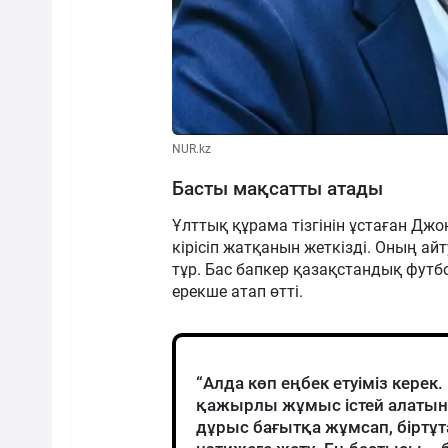
NUR.kz
Басты мақсатты атады
Ұлттық құрама тізгінін ұстаған Дж
кірісіп жатқанын жеткізді. Оның 
тұр. Бас бапкер қазақстандық фут
ерекше атап өтті.
“Алда көп еңбек етуіміз кере
қажырлы жұмыс істей алатынын
дұрыс бағытқа жұмсап, біртұ