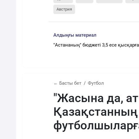
Австрия
Алдыңғы материал
"Астананың" бюджеті 3,5 есе қысқарғ
← Басты бет
Футбол
"Жасына да, а
Қазақстанның 
футболшыларғ