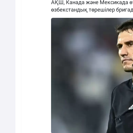
АҚШ, Канада және Мексикада ө
өзбекстандық төрешілер бригад