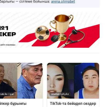
ң барлығы — сілтеме бойынша:
arena.olimpbet