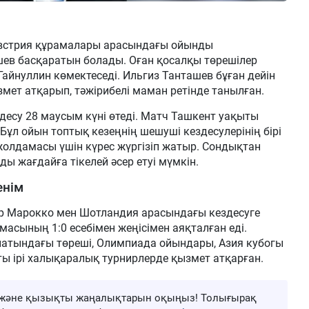
Австрия құрамалары арасындағы ойынды
шев басқаратын болады. Оған қосалқы төрешілер
Гайнуллин көмектеседі. Ильгиз Танташев бұған дейін
змет атқарып, тәжірибелі маман ретінде танылған.
есу 28 маусым күні өтеді. Матч Ташкент уақыты
Бұл ойын топтық кезеңнің шешуші кездесулерінің бірі
жолдамасы үшін күрес жүргізіп жатыр. Сондықтан
ы жағдайға тікелей әсер етуі мүмкін.
енім
р Марокко мен Шотландия арасындағы кездесуге
асының 1:0 есебімен жеңісімен аяқталған еді.
анатындағы төреші, Олимпиада ойындары, Азия кубогы
ты ірі халықаралық турнирлерде қызмет атқарған.
ңа және қызықты жаңалықтарын оқыңыз! Толығырақ