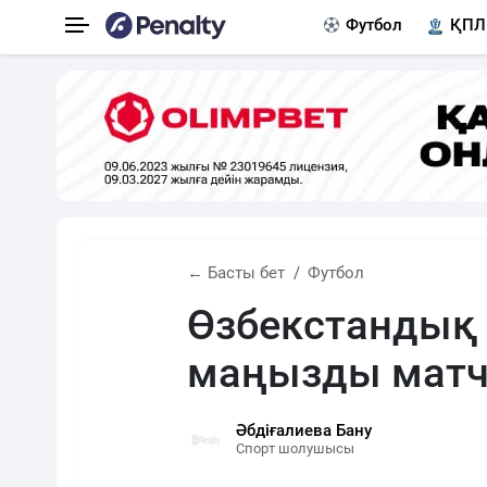
Футбол
ҚПЛ
← Басты бет
Футбол
Өзбекстандық 
маңызды матч
Әбдіғалиева Бану
Спорт шолушысы