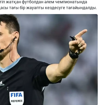
тіп жатқан футболдан әлем чемпионатында
асы тағы бір жауапты кездесуге тағайындалды.