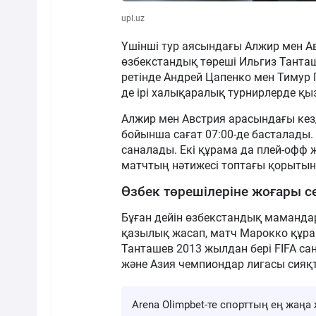
upl.uz
Үшінші тур аясындағы Алжир мен 
өзбекстандық төреші Ильгиз Танта
ретінде Андрей Цапенко мен Тимур 
де ірі халықаралық турнирлерде қы
Алжир мен Австрия арасындағы кезд
бойынша сағат 07:00-де басталады. 
саналады. Екі құрама да плей-офф 
матчтың нәтижесі топтағы қорытынд
Өзбек төрешілеріне жоғары с
Бұған дейін өзбекстандық маманда
қазылық жасап, матч Марокко құрам
Танташев 2013 жылдан бері FIFA с
және Азия чемпиондар лигасы сияқ
Arena Olimpbet-те спорттың ең жа