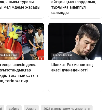
ші
арбитр
Алжир
2026 жылғы әлем чемпионаты