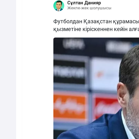
Сұлтан Данияр
Жекпе-жек шолушысы
Футболдан Қазақстан құрамасын
қызметіне кіріскеннен кейін алға