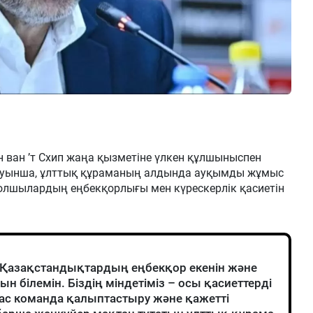
он ван ’т Схип жаңа қызметіне үлкен құлшыныспен
айтуынша, ұлттық құраманың алдында ауқымды жұмыс
болшылардың еңбекқорлығы мен күрескерлік қасиетін
к. Қазақстандықтардың еңбекқор екенін және
 білемін. Біздің міндетіміз – осы қасиеттерді
тас команда қалыптастыру және қажетті