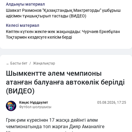
Алдыңғы материал
Шавкат Рахмонов "Қазақстандық Макгрегорды" үшбұрыш
әдісімен тұншықтырып тастады (ВИДЕО)
Келесі материал
Көптен күткен жекпе-жек жақындады: Чурчаев Еркебұлан
Тоқтармен кездесуге келісім берді
← Басты бет
Жаңалықтар
Шымкентте әлем чемпионы
атанған балуанға автокөлік берілді
(ВИДЕО)
Кеңес Нұрдаулет
05.08.2026, 17:25
Футбол шолушысы
Грек-рим күресінен 17 жасқа дейінгі әлем
чемпионатында топ жарған Дияр Аманәліге