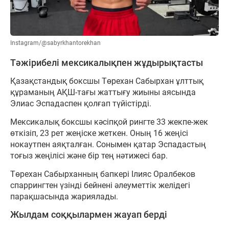
Instagram/@sabyrkhantorekhan
Тәжірибелі мексикалықпен жұдырықтасты
Қазақстандық боксшы Төрехан Сабырхан ұлттық
құраманың АҚШ-тағы жаттығу жиыны аясында
Элиас Эспадаспен қолғап түйістірді.
Мексикалық боксшы кәсіпқой рингте 33 жекпе-жек
өткізіп, 23 рет жеңіске жеткен. Оның 16 жеңісі
нокаутпен аяқталған. Сонымен қатар Эспадастың
тоғыз жеңілісі және бір тең нәтижесі бар.
Төрехан Сабырханның бапкері Ілияс Оралбеков
спаррингтен үзінді бейнені әлеуметтік желідегі
парақшасында жариялады.
Жылдам соққылармен жауап берді