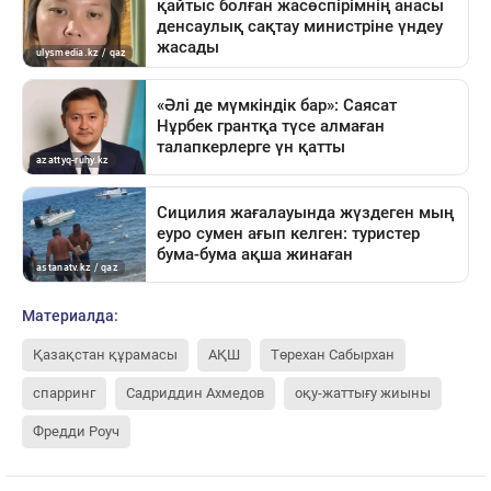
Материалда:
Қазақстан құрамасы
АҚШ
Төрехан Сабырхан
спарринг
Садриддин Ахмедов
оқу-жаттығу жиыны
Фредди Роуч