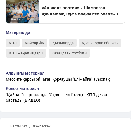
Материалда:
ҚПЛ
Қайсар ФК
Қызылорда
Қызылорда облысы
ҚПЛ жаңалықтары
Қазақстан футболы
Алдыңғы материал
Мессиге қарсы ойнаған қорғаушы "Елімайға" ауыспақ
Келесі материал
"Қайрат" сырт алаңда "Оқжетпесті" жеңіп, ҚПЛ-де көш
бастады (ВИДЕО)
← Басты бет
Жекпе-жек