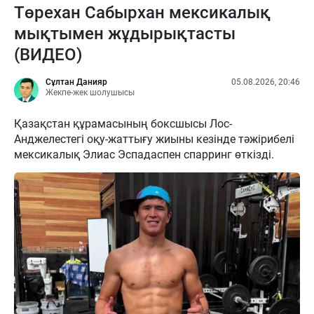
Төрехан Сабырхан мексикалық
мықтымен жұдырықтасты
(ВИДЕО)
Сұлтан Данияр
05.08.2026, 20:46
Жекпе-жек шолушысы
Қазақстан құрамасының боксшысы Лос-
Анджелестегі оқу-жаттығу жиыны кезінде тәжірибелі
мексикалық Элиас Эспадаспен спарринг өткізді.