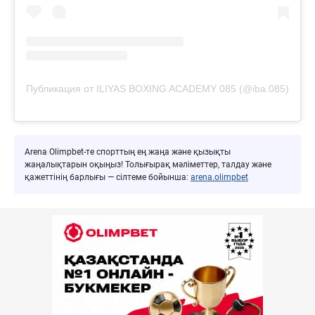
Публикация от ILIYAS BOXING ACADEMY 085 (@iba.085)
Arena Olimpbet-те спорттың ең жаңа және қызықты
жаңалықтарын оқыңыз! Толығырақ мәліметтер, талдау және
қажеттінің барлығы — сілтеме бойынша:
arena.olimpbet