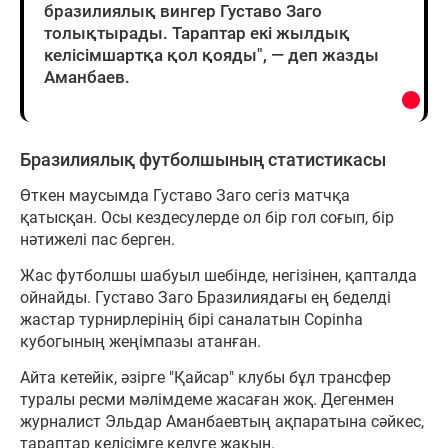
бразилиялық вингер Густаво Заго
толықтырады. Тараптар екі жылдық
келісімшартқа қол қояды", — деп жазды
Аманбаев.
Бразилиялық футболшының статистикасы
Өткен маусымда Густаво Заго сегіз матчқа
қатысқан. Осы кездесулерде ол бір гол соғып, бір
нәтижелі пас берген.
Жас футболшы шабуыл шебінде, негізінен, қапталда
ойнайды. Густаво Заго Бразилиядағы ең беделді
жастар турнирлерінің бірі саналатын Copinha
кубогының жеңімпазы атанған.
Айта кетейік, әзірге "Қайсар" клубы бұл трансфер
туралы ресми мәлімдеме жасаған жоқ. Дегенмен
журналист Эльдар Аманбаевтың ақпаратына сәйкес,
тараптар келісімге келуге жақын.