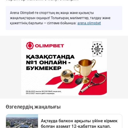
Arena Olimpbet-те спорттың ең жаңа және қызықты
жаңалықтарын оқыңыз! Толығырақ мәліметтер, талдау және
қажеттінің барлығы — сілтеме бойынша:
arena.olimpbet