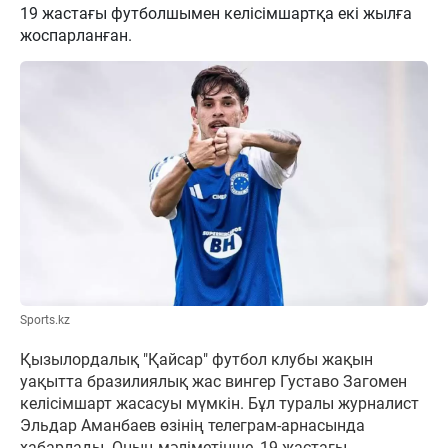
19 жастағы футболшымен келісімшартқа екі жылға
жоспарланған.
Sports.kz
Қызылордалық "Қайсар" футбол клубы жақын
уақытта бразилиялық жас вингер Густаво Загомен
келісімшарт жасасуы мүмкін. Бұл туралы журналист
Эльдар Аманбаев өзінің телеграм-арнасында
хабарлады. Оның мәліметінше, 19 жастағы