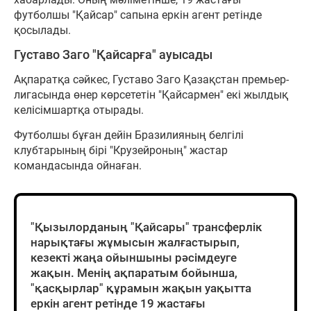
футболшы "Қайсар" сапына еркін агент ретінде
қосылады.
Густаво Заго "Қайсарға" ауысады
Ақпаратқа сәйкес, Густаво Заго Қазақстан премьер-
лигасында өнер көрсететін "Қайсармен" екі жылдық
келісімшартқа отырады.
Футболшы бұған дейін Бразилияның белгілі
клубтарының бірі "Крузейроның" жастар
командасында ойнаған.
"Қызылорданың "Қайсары" трансферлік
нарықтағы жұмысын жалғастырып,
кезекті жаңа ойыншыны рәсімдеуге
жақын. Менің ақпаратым бойынша,
"қасқырлар" құрамын жақын уақытта
еркін агент ретінде 19 жастағы