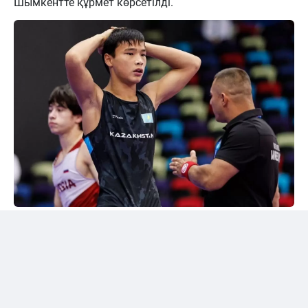
Шымкентте құрмет көрсетілді.
24kz
Әлем чемпионы марапатталды
Шымкентте грек-рим күресінен жасөспірімдер
арасындағы әлем чемпионы Дияр Аманәліні
салтанатты түрде қарсы алу рәсімі өтті. Жергілікті