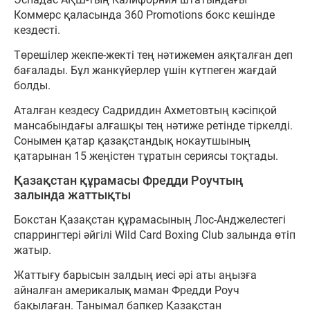
Коммерс қаласында 360 Promotions бокс кешінде
кездесті.
Төрешілер жекпе-жекті тең нәтижемен аяқталған деп
бағалады. Бұл жанкүйерлер үшін күтпеген жағдай
болды.
Аталған кездесу Садриддин Ахметовтың кәсіпқой
мансабындағы алғашқы тең нәтиже ретінде тіркелді.
Сонымен қатар қазақстандық нокаутшының
қатарынан 15 жеңістен тұратын сериясы тоқтады.
Қазақстан құрамасы Фредди Роучтың
залында жаттықты
Бокстан Қазақстан құрамасының Лос-Анджелестегі
спаррингтері әйгілі Wild Card Boxing Club залында өтіп
жатыр.
Жаттығу барысын залдың иесі әрі аты аңызға
айналған америкалық маман Фредди Роуч
бақылаған. Танымал бапкер Қазақстан