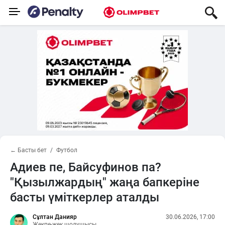
← Басты бет
Футбол
Адиев пе, Байсуфинов па?
"Қызылжардың" жаңа бапкеріне
басты үміткерлер аталды
Сұлтан Данияр
30.06.2026, 17:00
Жекпе-жек шолушысы