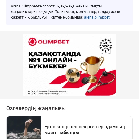
Arena Olimpbet-те спорттың ең жаңа және қызықты
жаңалықтарын оқыңыз! Толығырақ мәліметтер, талдау және
қажеттінің барлығы — сілтеме бойынша:
arena.olimpbet