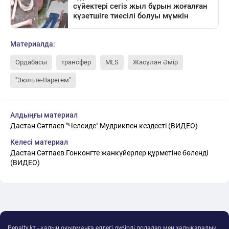
Материалда:
Ордабасы
трансфер
MLS
Жасұлан Әмір
"Зюльте-Варегем"
Алдыңғы материал
Дастан Сәтпаев "Челсиде" Мудрикпен кездесті (ВИДЕО)
Келесі материал
Дастан Сәтпаев Гонконгте жанкүйерлер құрметіне бөленді
(ВИДЕО)
Penalty.kz - қалың оқырманға елдегі дүбірлі додалар мен халықаралық