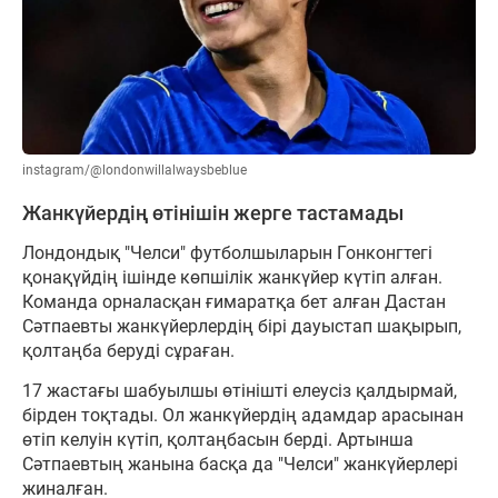
instagram/@londonwillalwaysbeblue
Жанкүйердің өтінішін жерге тастамады
Лондондық "Челси" футболшыларын Гонконгтегі
қонақүйдің ішінде көпшілік жанкүйер күтіп алған.
Команда орналасқан ғимаратқа бет алған Дастан
Сәтпаевты жанкүйерлердің бірі дауыстап шақырып,
қолтаңба беруді сұраған.
17 жастағы шабуылшы өтінішті елеусіз қалдырмай,
бірден тоқтады. Ол жанкүйердің адамдар арасынан
өтіп келуін күтіп, қолтаңбасын берді. Артынша
Сәтпаевтың жанына басқа да "Челси" жанкүйерлері
жиналған.