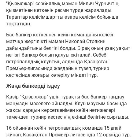
"Қызылжар" сербиялық маман Милич Чурчичтің
қызметінен кеткенін ресми түрде жариялады.
Тараптар келісімшартты өзара келісім бойынша
тоқтатқан.
Бас бапкер кеткеннен кейін команданы келесі
матчқа жергілікті маман Николай Стоякин
дайындайтыны белгілі болды. Бірақ оның ұзақ уақыт
негізгі бапкер болып қалуы екіталай. Себебі
петропавлдық клубтың алдында Қазақстан
Премьер-лигасында жағдайын түзеп, турнир
кестесінде жоғары көтерілу міндеті тұр.
Жаңа бапкерді іздеу
Қазір "Қызылжар" үшін тұрақты бас бапкер таңдау
маңызды мәселеге айналды. Клуб маусым басында
жақсы қарқын көрсеткенімен кейін нәтижелері
төмендеп, турнир кестесінің екінші бөлігіне сырғыды.
16 ойыннан кейін петропавлдық команда 15 ұпай
жинап, Қазақстан Премьер-лигасында 12-орында тұр.