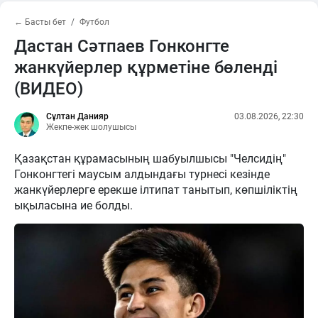
← Басты бет
Футбол
Дастан Сәтпаев Гонконгте
жанкүйерлер құрметіне бөленді
(ВИДЕО)
Сұлтан Данияр
03.08.2026, 22:30
Жекпе-жек шолушысы
Қазақстан құрамасының шабуылшысы "Челсидің"
Гонконгтегі маусым алдындағы турнесі кезінде
жанкүйерлерге ерекше ілтипат танытып, көпшіліктің
ықыласына ие болды.