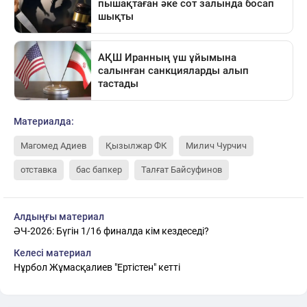
Материалда:
Магомед Адиев
Қызылжар ФК
Милич Чурчич
отставка
бас бапкер
Талғат Байсуфинов
Алдыңғы материал
ӘЧ-2026: Бүгін 1/16 финалда кім кездеседі?
Келесі материал
Нұрбол Жұмасқалиев "Ертістен" кетті