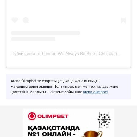
Публикация от London Will Always Be Blue | Chelsea (@londonwillalwaysbeblue)
Arena Olimpbet-те спорттың ең жаңа және қызықты
жаңалықтарын оқыңыз! Толығырақ мәліметтер, талдау және
қажеттінің барлығы — сілтеме бойынша:
arena.olimpbet