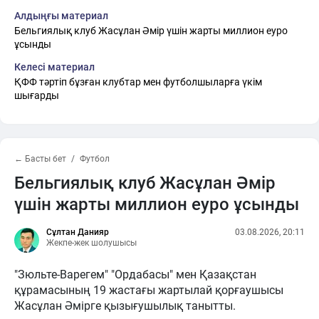
Алдыңғы материал
Бельгиялық клуб Жасұлан Әмір үшін жарты миллион еуро
ұсынды
Келесі материал
ҚФФ тәртіп бұзған клубтар мен футболшыларға үкім
шығарды
← Басты бет
Футбол
Бельгиялық клуб Жасұлан Әмір
үшін жарты миллион еуро ұсынды
Сұлтан Данияр
03.08.2026, 20:11
Жекпе-жек шолушысы
"Зюльте-Варегем" "Ордабасы" мен Қазақстан
құрамасының 19 жастағы жартылай қорғаушысы
Жасұлан Әмірге қызығушылық танытты.