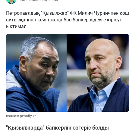
Петропавлдық "Қызылжар" ФК Милич Чурчичпен қош
айтысқаннан кейін жаңа бас бапкер іздеуге кірісуі
ықтимал.
коллаж penalty.kz
"Қызылжарда" бапкерлік өзгеріс болды