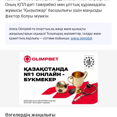
Оның ҚПЛ-дегі тәжірибесі мен ұлттық құрамадағы
жұмысы "Қызылжар" басшылығы үшін маңызды
фактор болуы мүмкін.
Arena Olimpbet-те спорттың ең жаңа және қызықты
жаңалықтарын оқыңыз! Толығырақ мәліметтер, талдау және
қажеттінің барлығы — сілтеме бойынша:
arena.olimpbet