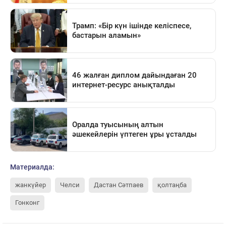
Материалда:
жанкүйер
Челси
Дастан Сәтпаев
қолтаңба
Гонконг