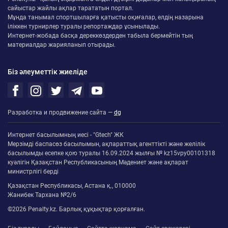
сайыстар жайлы ақпар тарататын портал.
Мұнда танымал спортшыларға қатысты оқиғалар, елдің назарына
іліккен турнирлер туралы репортаждар ұсынылады.
Интернет-жобада басқа дереккөздерден табыла бермейтін тың
материалдар жарияланып отырады.
Біз әлеуметтік жиеліде
Разработка и продвижение сайта —
dg
Интернет басылымның иесі - "Gtech" ЖК
Мерзімді баспасөз басылымын, ақпараттық агенттікті және желілік
басылымды есепке қою туралы 16.09.2024 жылғы № kz15vpy00101318
куәлігін Қазақстан Республикасының Мәдениет және ақпарат
министрлігі берді
Қазақстан Республикасы, Астана қ., 010000
Жанибек Тархана №2/6
©2026 Penalty.kz. Барлық құқықтар қорғалған.