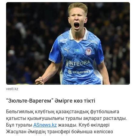
vesti.kz
“Зюльте-Варегем” Әмірге көз тікті
Бельгиялық клубтың қазақстандық футболшыға
қатысты қызығушылығы туралы ақпарат расталды.
Бұл туралы
ASnews.kz
жазады. Клуб өкілдері
Жасұлан Әмірдің трансфері бойынша келіссөз