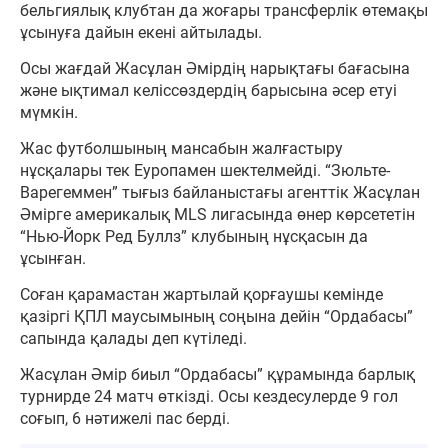
бельгиялық клубтан да жоғары трансферлік өтемақы
ұсынуға дайын екені айтылады.
Осы жағдай Жасұлан Әмірдің нарықтағы бағасына
және ықтимал келіссөздердің барысына әсер етуі
мүмкін.
Жас футболшының мансабын жалғастыру
нұсқалары тек Еуропамен шектелмейді. “Зюльте-
Варегеммен” тығыз байланыстағы агенттік Жасұлан
Әмірге америкалық MLS лигасында өнер көрсететін
“Нью-Йорк Ред Буллз” клубының нұсқасын да
ұсынған.
Соған қарамастан жартылай қорғаушы кемінде
қазіргі ҚПЛ маусымының соңына дейін “Ордабасы”
сапында қалады деп күтіледі.
Жасұлан Әмір биыл “Ордабасы” құрамында барлық
турнирде 24 матч өткізді. Осы кездесулерде 9 гол
соғып, 6 нәтижелі пас берді.