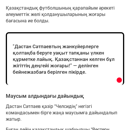
Қазақстандық футболшының қарапайым әрекеті
әлеуметтік желі қолданушыларының жоғары
бағасына ие болды.
"Дастан Сәтпаевтың жанкүйерлерге
қолтаңба беруге уақыт тапқаны үлкен
құрметке лайық. Қазақстаннан келген бұл
жігіттің деңгейі жоғары!" — делінген
бейнежазбаға берілген пікірде.
Маусым алдындағы дайындық
Дастан Сәтпаев қазір "Челсидің" негізгі
командасымен бірге жаңа маусымға дайындалып
жатыр.
Бұған дейін қазақстандық шабуылшы "Вестерн