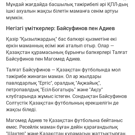
Мұндай жағдайда басшылық тәжірибелі әрі ҚПЛ-дың
ішкі ахуалын жақсы білетін маманға сенім артуы
мүмкін.
Негізгі үміткерлер: Байсуфинов пен Адиев
Қазір "Қызылжардың" бас бапкері қызметіне екі
еркін маманның есімі жиі аталып отыр. Олар —
Қазақстан құрамасының бұрынғы бапкерлері Талғат
Байсуфинов пен Магомед Адиев.
Талғат Байсуфинов — Қазақстан футболында мол
тәжірибе жинаған маман. Ол әр жылдары
павлодарлық "Ертіс", оралдық "Ақжайық",
петропавлдық "Есіл-Богатырь" және "Ақсу"
клубтарында жұмыс істеген. Сондықтан Байсуфинов
Солтүстік Қазақстан футболының ерекшелігін де
жақсы біледі.
Магомед Адиев те Қазақстан футболына бейтаныс
емес. Ресейлік маман бұған дейін қарағандылық
"Шахтер" және Қазақстан құрамасын жаттықтырған.