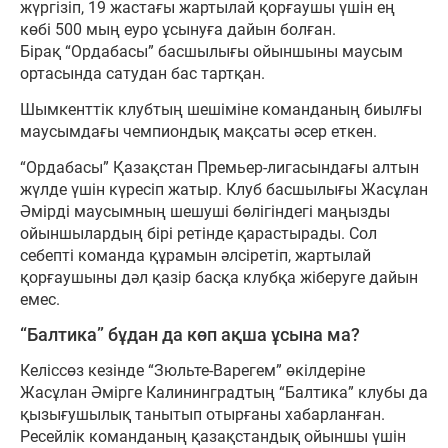
жүргізіп, 19 жастағы жартылай қорғаушы үшін ең
көбі 500 мың еуро ұсынуға дайын болған.
Бірақ “Ордабасы” басшылығы ойыншыны маусым
ортасында сатудан бас тартқан.
Шымкенттік клубтың шешіміне команданың биылғы
маусымдағы чемпиондық мақсаты әсер еткен.
“Ордабасы” Қазақстан Премьер-лигасындағы алтын
жүлде үшін күресіп жатыр. Клуб басшылығы Жасұлан
Әмірді маусымның шешуші бөлігіндегі маңызды
ойыншылардың бірі ретінде қарастырады. Сол
себепті команда құрамын әлсіретіп, жартылай
қорғаушыны дәл қазір басқа клубқа жіберуге дайын
емес.
“Балтика” бұдан да көп ақша ұсына ма?
Келіссөз кезінде “Зюльте-Варегем” өкілдеріне
Жасұлан Әмірге Калининградтың “Балтика” клубы да
қызығушылық танытып отырғаны хабарланған.
Ресейлік команданың қазақстандық ойыншы үшін