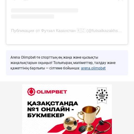
Публикация от Футзал Казахстан 🇰🇿 (@futsalkazakhstan)
Arena Olimpbet-те спорттың ең жаңа және қызықты
жаңалықтарын оқыңыз! Толығырақ мәліметтер, талдау және
қажеттінің барлығы — сілтеме бойынша:
arena.olimpbet