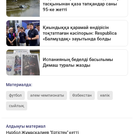
Материалда:
футбол
әлем чемпионаты
Өзбекстан
көлік
сыйлық
Алдыңғы материал
Нұрбол Жұмасқалиев "Ертістен" кетті