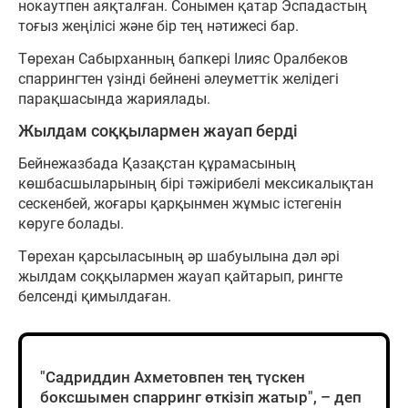
нокаутпен аяқталған. Сонымен қатар Эспадастың
тоғыз жеңілісі және бір тең нәтижесі бар.
Төрехан Сабырханның бапкері Ілияс Оралбеков
спаррингтен үзінді бейнені әлеуметтік желідегі
парақшасында жариялады.
Жылдам соққылармен жауап берді
Бейнежазбада Қазақстан құрамасының
көшбасшыларының бірі тәжірибелі мексикалықтан
сескенбей, жоғары қарқынмен жұмыс істегенін
көруге болады.
Төрехан қарсыласының әр шабуылына дәл әрі
жылдам соққылармен жауап қайтарып, рингте
белсенді қимылдаған.
"Садриддин Ахметовпен тең түскен
боксшымен спарринг өткізіп жатыр", – деп