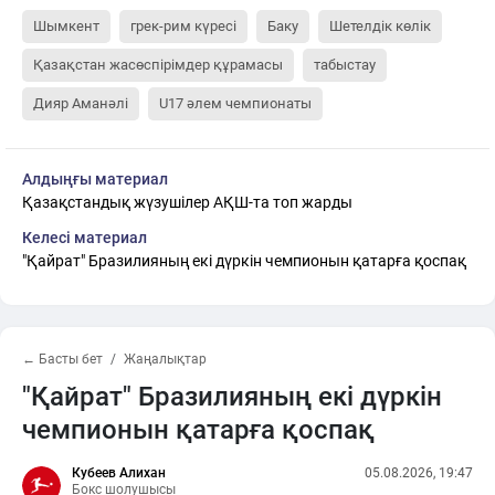
Шымкент
грек-рим күресі
Баку
Шетелдік көлік
Қазақстан жасөспірімдер құрамасы
табыстау
Дияр Аманәлі
U17 әлем чемпионаты
Алдыңғы материал
Қазақстандық жүзушілер АҚШ-та топ жарды
Келесі материал
"Қайрат" Бразилияның екі дүркін чемпионын қатарға қоспақ
← Басты бет
Жаңалықтар
"Қайрат" Бразилияның екі дүркін
чемпионын қатарға қоспақ
Кубеев Алихан
05.08.2026, 19:47
Бокс шолушысы