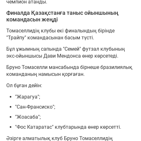
чемпион атанды.
Финалда Қазақстанға таныс ойыншының
командасын жеңді
Томаселлидің клубы екі финалындың бірінде
"Трайпу" командасынан басым түсті.
Бұл ұжымның сапында "Семей" футзал клубының
экс-ойыншысы Дави Мендонса өнер көрсетеді.
Бруно Томаселли мансабында бірнеше бразилиялық
команданың намысын қорғаған.
Ол бұған дейін:
"Жарагуа";
"Сан-Франсиско";
"Жоасаба";
"Фос Катаратас" клубтарында өнер көрсетті.
Әзірге алматылық клуб Бруно Томаселлидің