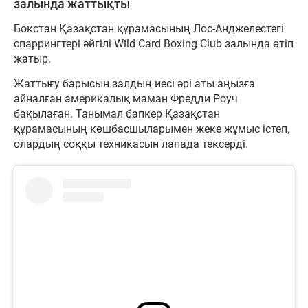
залында жаттықты
Бокстан Қазақстан құрамасының Лос-Анджелестегі
спаррингтері әйгілі Wild Card Boxing Club залында өтіп
жатыр.
Жаттығу барысын залдың иесі әрі аты аңызға
айналған америкалық маман Фредди Роуч
бақылаған. Танымал бапкер Қазақстан
құрамасының көшбасшыларымен жеке жұмыс істеп,
олардың соққы техникасын лапада тексерді.