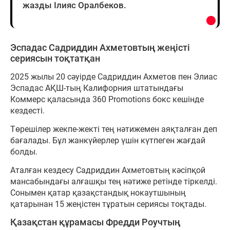
жазды Ілияс Оралбеков.
Эспадас Садриддин Ахметовтың жеңісті
сериясын тоқтатқан
2025 жылы 20 сәуірде Садриддин Ахметов пен Элиас
Эспадас АҚШ-тың Калифорния штатындағы
Коммерс қаласында 360 Promotions бокс кешінде
кездесті.
Төрешілер жекпе-жекті тең нәтижемен аяқталған деп
бағалады. Бұл жанкүйерлер үшін күтпеген жағдай
болды.
Аталған кездесу Садриддин Ахметовтың кәсіпқой
мансабындағы алғашқы тең нәтиже ретінде тіркелді.
Сонымен қатар қазақстандық нокаутшының
қатарынан 15 жеңістен тұратын сериясы тоқтады.
Қазақстан құрамасы Фредди Роучтың