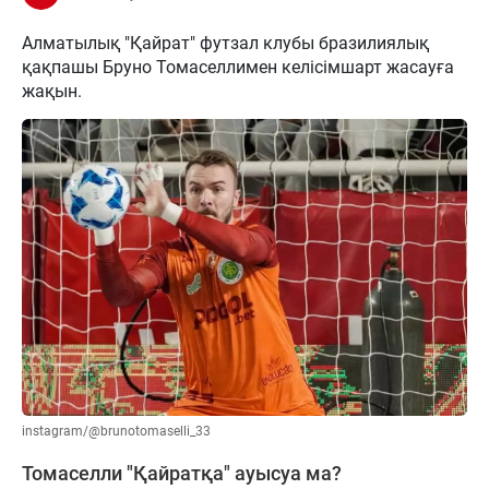
Алматылық "Қайрат" футзал клубы бразилиялық
қақпашы Бруно Томаселлимен келісімшарт жасауға
жақын.
instagram/@brunotomaselli_33
Томаселли "Қайратқа" ауысуа ма?