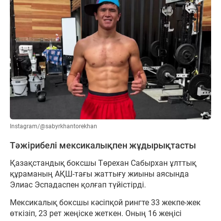
Instagram/@sabyrkhantorekhan
Тәжірибелі мексикалықпен жұдырықтасты
Қазақстандық боксшы Төрехан Сабырхан ұлттық
құраманың АҚШ-тағы жаттығу жиыны аясында
Элиас Эспадаспен қолғап түйістірді.
Мексикалық боксшы кәсіпқой рингте 33 жекпе-жек
өткізіп, 23 рет жеңіске жеткен. Оның 16 жеңісі