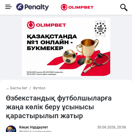
← Басты бет
Футбол
Өзбекстандық футболшыларға
жаңа көлік беру ұсынысы
қарастырылып жатыр
Кеңес Нұрдаулет
30.06.2026, 20:06
Футбол шолушысы