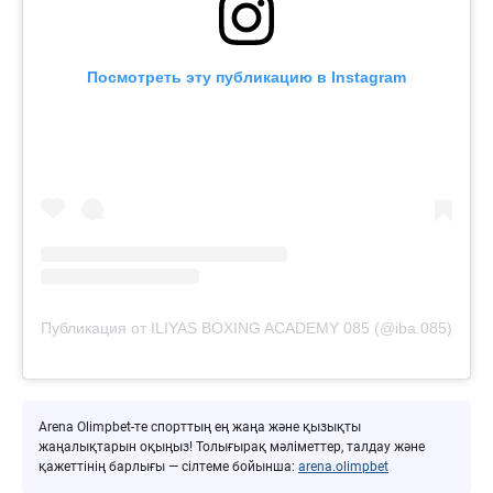
Посмотреть эту публикацию в Instagram
Публикация от ILIYAS BOXING ACADEMY 085 (@iba.085)
Arena Olimpbet-те спорттың ең жаңа және қызықты
жаңалықтарын оқыңыз! Толығырақ мәліметтер, талдау және
қажеттінің барлығы — сілтеме бойынша:
arena.olimpbet