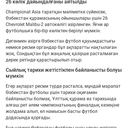
26 көлік дайындалғаны айтылды
Championat Asia таратқан мәліметке сүйенсек,
Өзбекстан құрамасының ойыншылары үшін 26
Chevrolet Malibu-2 автокөлігі әзірленген. Яғни әр
футболшыға бір-бір көліктен берілуі мүмкін.
Дегенмен әзірге Өзбекстан футбол қауымдастығы
немесе ресми органдар бұл ақпаратты нақтылаған
жоқ. Сондықтан бұл жаңалық қазірше расталмаған
дерек ретінде қарастырылып отыр.
Сыйлық тарихи жетістікпен байланысты болуы
мүмкін
Егер ақпарат ресми түрде расталса, мұндай марапат
Өзбекстан футболы үшін тарихи оқиғамен
байланысты болмақ. Ұлттық құрама өз тарихында
алғаш рет әлем чемпионатының финалдық кезеңіне
жолдама алып, ел намысын басты футбол
додасында қорғады.
Бұл нәтиже Өзбекстан футболы үшін үлкен жетістік