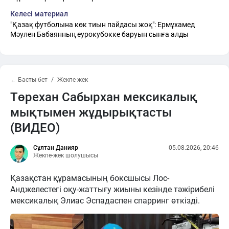
Келесі материал
"Қазақ футболына көк тиын пайдасы жоқ": Ермұхамед
Мәулен Бабаянның еурокубокке баруын сынға алды
← Басты бет
Жекпе-жек
Төрехан Сабырхан мексикалық
мықтымен жұдырықтасты
(ВИДЕО)
Сұлтан Данияр
05.08.2026, 20:46
Жекпе-жек шолушысы
Қазақстан құрамасының боксшысы Лос-
Анджелестегі оқу-жаттығу жиыны кезінде тәжірибелі
мексикалық Элиас Эспадаспен спарринг өткізді.