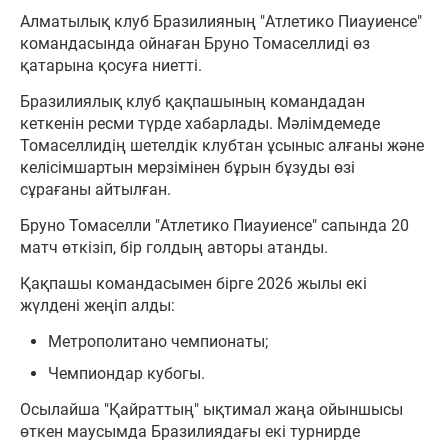
Алматылық клуб Бразилияның "Атлетико Пиауиенсе"
командасында ойнаған Бруно Томаселлиді өз
қатарына қосуға ниетті.
Бразилиялық клуб қақпашының командадан
кеткенін ресми түрде хабарлады. Мәлімдемеде
Томаселлидің шетелдік клубтан ұсыныс алғаны және
келісімшартын мерзімінен бұрын бұзуды өзі
сұрағаны айтылған.
Бруно Томаселли "Атлетико Пиауиенсе" сапында 20
матч өткізіп, бір голдың авторы атанды.
Қақпашы командасымен бірге 2026 жылы екі
жүлдені жеңіп алды:
Метрополитано чемпионаты;
Чемпиондар кубогы.
Осылайша "Қайраттың" ықтимал жаңа ойыншысы
өткен маусымда Бразилиядағы екі турнирде