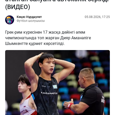
(ВИДЕО)
Кеңес Нұрдаулет
05.08.2026, 17:25
Футбол шолушысы
Грек-рим күресінен 17 жасқа дейінгі әлем
чемпионатында топ жарған Дияр Аманәліге
Шымкентте құрмет көрсетілді.