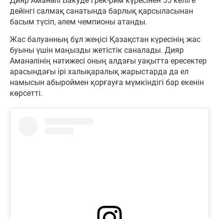
Дияр Аманәлі Бакуде грек-рим күресінен 55 келіге
дейінгі салмақ санатында барлық қарсыласынан
басым түсіп, әлем чемпионы атанды.
Жас балуанның бұл жеңісі Қазақстан күресінің жас
буыны үшін маңызды жетістік саналады. Дияр
Аманәлінің нәтижесі оның алдағы уақытта ересектер
арасындағы ірі халықаралық жарыстарда да ел
намысын абыроймен қорғауға мүмкіндігі бар екенін
көрсетті.