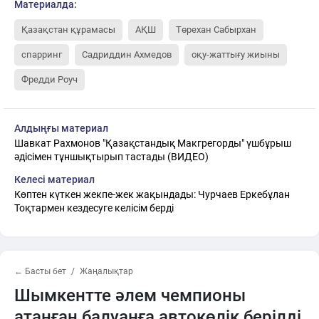
Материалда:
Қазақстан құрамасы
АҚШ
Төрехан Сабырхан
спарринг
Садриддин Ахмедов
оқу-жаттығу жиыны
Фредди Роуч
Алдыңғы материал
Шавкат Рахмонов "Қазақстандық Макгрегорды" үшбұрыш
әдісімен тұншықтырып тастады (ВИДЕО)
Келесі материал
Көптен күткен жекпе-жек жақындады: Чурчаев Еркебұлан
Тоқтармен кездесуге келісім берді
← Басты бет
Жаңалықтар
Шымкентте әлем чемпионы
атанған балуанға автокөлік берілді