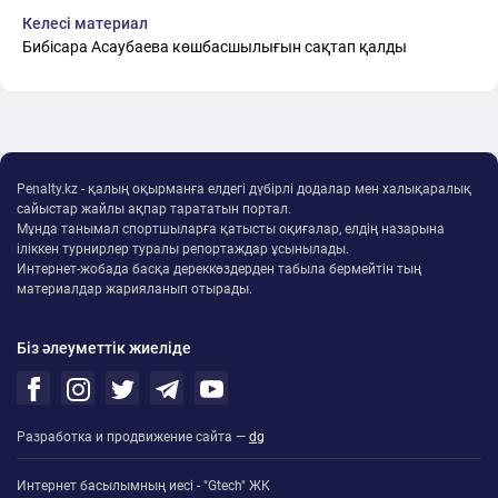
Келесі материал
Бибісара Асаубаева көшбасшылығын сақтап қалды
Penalty.kz - қалың оқырманға елдегі дүбірлі додалар мен халықаралық
сайыстар жайлы ақпар тарататын портал.
Мұнда танымал спортшыларға қатысты оқиғалар, елдің назарына
іліккен турнирлер туралы репортаждар ұсынылады.
Интернет-жобада басқа дереккөздерден табыла бермейтін тың
материалдар жарияланып отырады.
Біз әлеуметтік жиеліде
Разработка и продвижение сайта —
dg
Интернет басылымның иесі - "Gtech" ЖК