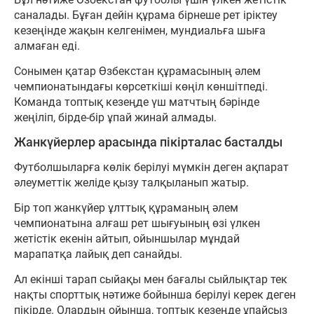
саналады. Бұған дейін құрама бірнеше рет іріктеу
кезеңінде жақын келгенімен, мундиальға шыға
алмаған еді.
Сонымен қатар Өзбекстан құрамасының әлем
чемпионатындағы көрсеткіші көңіл көншітпеді.
Команда топтық кезеңде үш матчтың бәрінде
жеңіліп, бірде-бір ұпай жинай алмады.
Жанкүйерлер арасында пікірталас басталды
Футболшыларға көлік берілуі мүмкін деген ақпарат
әлеуметтік желіде қызу талқыланып жатыр.
Бір топ жанкүйер ұлттық құраманың әлем
чемпионатына алғаш рет шығуының өзі үлкен
жетістік екенін айтып, ойыншылар мұндай
марапатқа лайық деп санайды.
Ал екінші тарап сыйақы мен бағалы сыйлықтар тек
нақты спорттық нәтиже бойынша берілуі керек деген
пікірде. Олардың ойынша, топтық кезеңде ұпайсыз