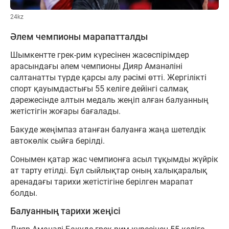
24kz
Әлем чемпионы марапатталды
Шымкентте грек-рим күресінен жасөспірімдер
арасындағы әлем чемпионы Дияр Аманәліні
салтанатты түрде қарсы алу рәсімі өтті. Жергілікті
спорт қауымдастығы 55 келіге дейінгі салмақ
дәрежесінде алтын медаль жеңіп алған балуанның
жетістігін жоғары бағалады.
Бакуде жеңімпаз атанған балуанға жаңа шетелдік
автокөлік сыйға берілді.
Сонымен қатар жас чемпионға асыл тұқымды жүйрік
ат тарту етілді. Бұл сыйлықтар оның халықаралық
аренадағы тарихи жетістігіне берілген марапат
болды.
Балуанның тарихи жеңісі