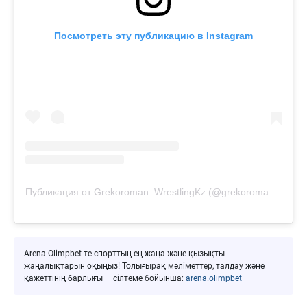
Посмотреть эту публикацию в Instagram
Публикация от Grekoroman_WrestlingKz (@grekoroman_wrestlingkz)
Arena Olimpbet-те спорттың ең жаңа және қызықты
жаңалықтарын оқыңыз! Толығырақ мәліметтер, талдау және
қажеттінің барлығы — сілтеме бойынша:
arena.olimpbet