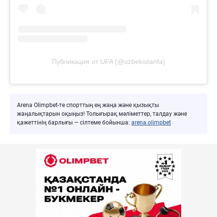
Публикация от UFA (@uzbekistanfa)
Arena Olimpbet-те спорттың ең жаңа және қызықты
жаңалықтарын оқыңыз! Толығырақ мәліметтер, талдау және
қажеттінің барлығы — сілтеме бойынша:
arena.olimpbet