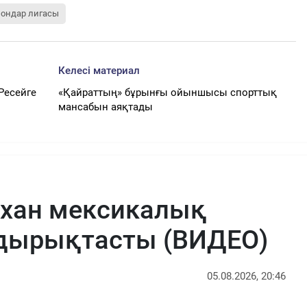
ондар лигасы
Келесі материал
Ресейге
«Қайраттың» бұрынғы ойыншысы спорттық
мансабын аяқтады
рхан мексикалық
ырықтасты (ВИДЕО)
05.08.2026, 20:46