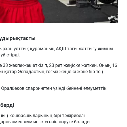
жұдырықтасты
ырхан ұлттық құраманың АҚШ-тағы жаттығу жиыны
йістірді.
33 жекпе-жек өткізіп, 23 рет жеңіске жеткен. Оның 16
н қатар Эспадастың тоғыз жеңілісі және бір тең
Оралбеков спаррингтен үзінді бейнені әлеуметтік
.
берді
ның көшбасшыларының бірі тәжірибелі
арқынмен жұмыс істегенін көруге болады.