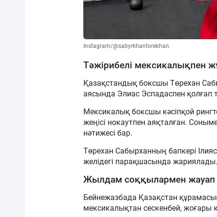
Instagram/@sabyrkhantorekhan
Тәжірибелі мексикалықпен 
Қазақстандық боксшы Төрехан Саб
аясында Элиас Эспадаспен қолғап тү
Мексикалық боксшы кәсіпқой рингте 
жеңісі нокаутпен аяқталған. Соныме
нәтижесі бар.
Төрехан Сабырханның бапкері Ілияс 
желідегі парақшасында жариялады
Жылдам соққылармен жауап 
Бейнежазбада Қазақстан құрамасы
мексикалықтан сескенбей, жоғары қ