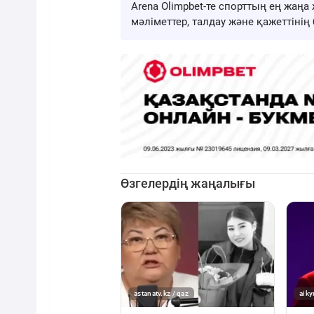
Arena Olimpbet-те спорттың ең жа
мәліметтер, талдау және қажеттіні