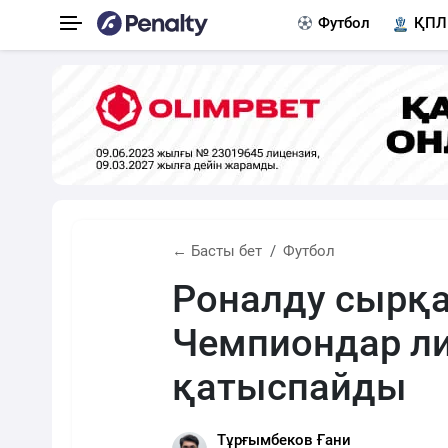
Футбол
ҚПЛ
← Басты бет
Футбол
Роналду сырқ
Чемпиондар л
қатыспайды
Тұрғымбеков Ғани