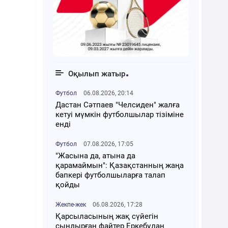
Оқылып жатыр
Футбол
06.08.2026, 20:14
Дастан Сәтпаев "Челсиден" жалға
кетуі мүмкін футболшылар тізіміне
енді
Футбол
07.08.2026, 17:05
"Жасына да, атына да
қарамаймын": Қазақстанның жаңа
бапкері футболшыларға талап
қойды
Жекпе-жек
06.08.2026, 17:28
Қарсыласының жақ сүйегін
сындырған файтер Еркебұлан