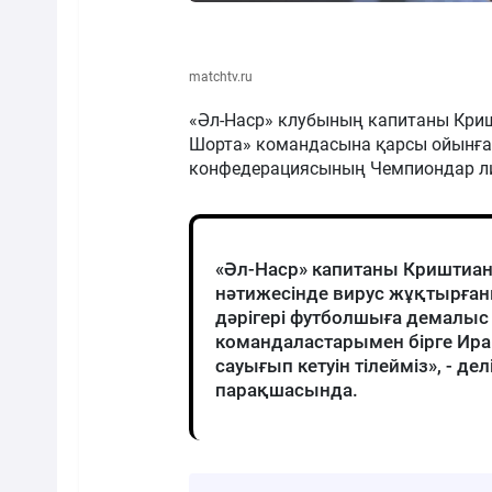
matchtv.ru
«Әл-Наср» клубының капитаны Кри
Шорта» командасына қарсы ойынға 
конфедерациясының Чемпиондар ли
«Әл-Наср» капитаны Криштиану 
нәтижесінде вирус жұқтырға
дәрігері футболшыға демалыс 
командаластарымен бірге Ира
сауығып кетуін тілейміз», - д
парақшасында.