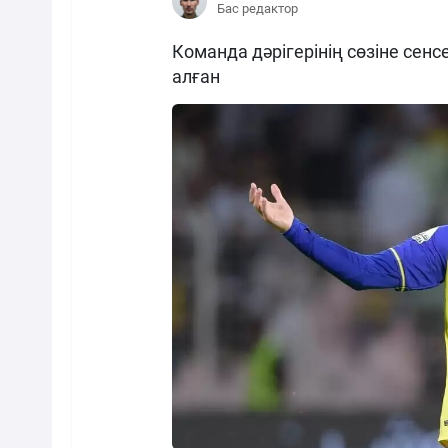
Бас редактор
Команда дәрігерінің сөзіне се
алған