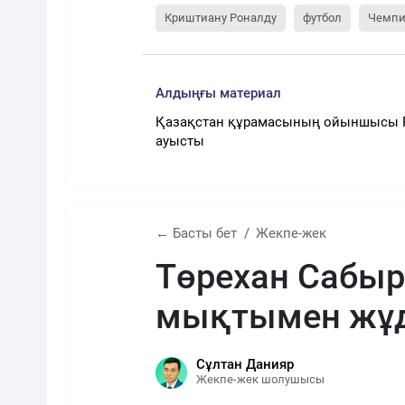
Криштиану Роналду
футбол
Чемпи
Алдыңғы материал
Қазақстан құрамасының ойыншысы 
ауысты
← Басты бет
Жекпе-жек
Төрехан Сабы
мықтымен жұд
Сұлтан Данияр
Жекпе-жек шолушысы