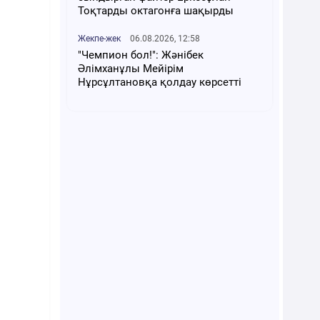
Тоқтарды октагонға шақырды
Жекпе-жек
06.08.2026, 12:58
"Чемпион бол!": Жәнібек
Әлімханұлы Мейірім
Нұрсұлтановқа қолдау көрсетті