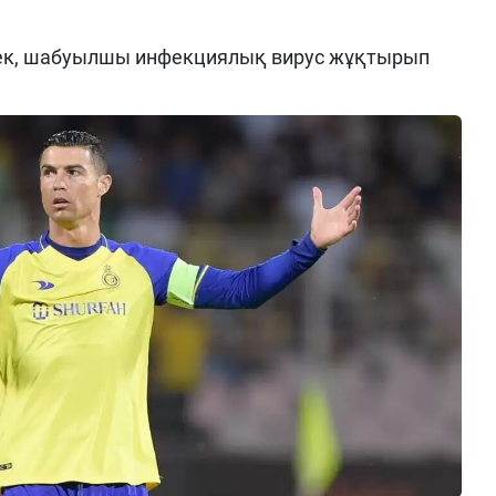
нсек, шабуылшы инфекциялық вирус жұқтырып