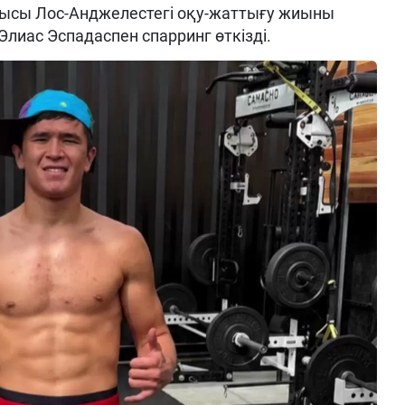
ысы Лос-Анджелестегі оқу-жаттығу жиыны
Элиас Эспадаспен спарринг өткізді.