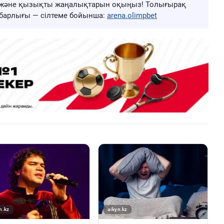
ңа және қызықты жаңалықтарын оқыңыз! Толығырақ
ң барлығы — сілтеме бойынша:
arena.olimpbet