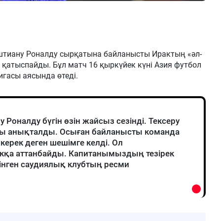
штиану Роналду сырқатына байланысты Ирактың «әл-
қатыспайды. Бұл матч 16 қыркүйек күні Азия футбол
гасы аясында өтеді.
Роналду бүгін өзін жайсыз сезінді. Тексеру
ны анықталды. Осыған байланысты команда
керек деген шешімге келді. Ол
кқа аттанбайды. Капитанымыздың тезірек
елінген саудиялық клубтың ресми