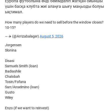
Еуропа футболына енді бейімделіп жатқан ойыншы
үшін басқа клубта жиі алаңға шығу маңызды болуы
ықтимал.
How many players do we need to sell before the window closes?
10-15?
— ✈️ (@Arrizabalager)
August 5, 2026
Jorgensen
Slonina
Disasi
Samuels Smith (loan)
Badiashile
Chalobah
Tosin/Fofana
Sarr/Anselmino (loan)
Gusto
Wiley
Enzo (if we want to reinvest)