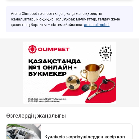
Arena Olimpbet-те спорттың ең жаңа және қызықты
жаңалықтарын оқыңыз! Толығырақ мәліметтер, талдау және
қажеттінің барлығы — сілтеме бойынша:
arena.olimpbet