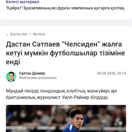
Келесі материал
"Қайрат" Бразилияның екі дүркін чемпионын қатарға қоспақ
← Басты бет
Футбол
Дастан Сәтпаев "Челсиден" жалға
кетуі мүмкін футболшылар тізіміне
енді
Сұлтан Данияр
06.08.2026, 20:14
Жекпе-жек шолушысы
Мұндай пікірді лондондық клубтың жанкүйері әрі
британиялық журналист Уилл Рейнер білдірді.