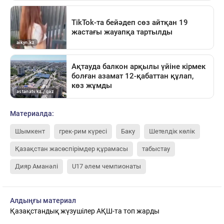
Материалда:
Шымкент
грек-рим күресі
Баку
Шетелдік көлік
Қазақстан жасөспірімдер құрамасы
табыстау
Дияр Аманәлі
U17 әлем чемпионаты
Алдыңғы материал
Қазақстандық жүзушілер АҚШ-та топ жарды