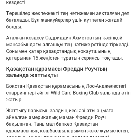
кездесті.
Төрешілер жекпе-жекті тең нәтижемен аяқталған деп
бағалады. Бұл жанкүйерлер үшін күтпеген жағдай
болды.
Аталған кездесу Садриддин Ахметовтың кәсіпқой
мансабындағы алғашқы тең нәтиже ретінде тіркелді.
Сонымен қатар қазақстандық нокаутшының
қатарынан 15 жеңістен тұратын сериясы тоқтады.
Қазақстан құрамасы Фредди Роучтың
залында жаттықты
Бокстан Қазақстан құрамасының Лос-Анджелестегі
спаррингтері әйгілі Wild Card Boxing Club залында өтіп
жатыр.
Жаттығу барысын залдың иесі әрі аты аңызға
айналған америкалық маман Фредди Роуч
бақылаған. Танымал бапкер Қазақстан
құрамасының көшбасшыларымен жеке жұмыс істеп,