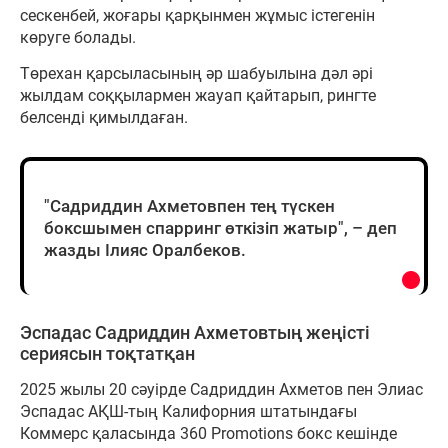
сескенбей, жоғары қарқынмен жұмыс істегенін
көруге болады.
Төрехан қарсыласының әр шабуылына дәл әрі
жылдам соққылармен жауап қайтарып, рингте
белсенді қимылдаған.
"Садриддин Ахметовпен тең түскен
боксшымен спарринг өткізіп жатыр", – деп
жазды Ілияс Оралбеков.
Эспадас Садриддин Ахметовтың жеңісті
сериясын тоқтатқан
2025 жылы 20 сәуірде Садриддин Ахметов пен Элиас
Эспадас АҚШ-тың Калифорния штатындағы
Коммерс қаласында 360 Promotions бокс кешінде