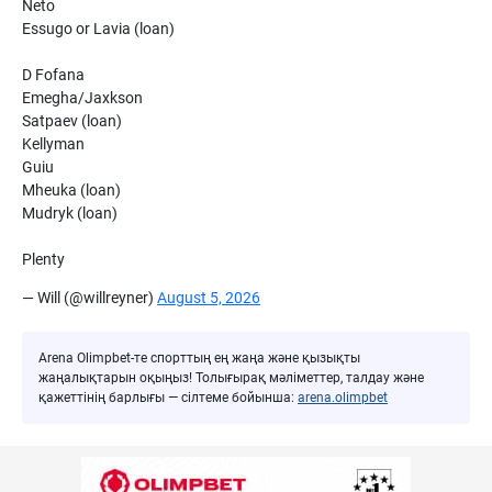
Neto
Essugo or Lavia (loan)
D Fofana
Emegha/Jaxkson
Satpaev (loan)
Kellyman
Guiu
Mheuka (loan)
Mudryk (loan)
Plenty
— Will (@willreyner)
August 5, 2026
Arena Olimpbet-те спорттың ең жаңа және қызықты
жаңалықтарын оқыңыз! Толығырақ мәліметтер, талдау және
қажеттінің барлығы — сілтеме бойынша:
arena.olimpbet