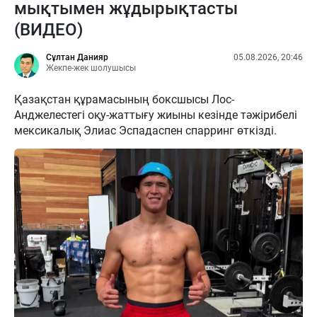
мықтымен жұдырықтасты
(ВИДЕО)
Сұлтан Данияр
05.08.2026, 20:46
Жекпе-жек шолушысы
Қазақстан құрамасының боксшысы Лос-
Анджелестегі оқу-жаттығу жиыны кезінде тәжірибелі
мексикалық Элиас Эспадаспен спарринг өткізді.