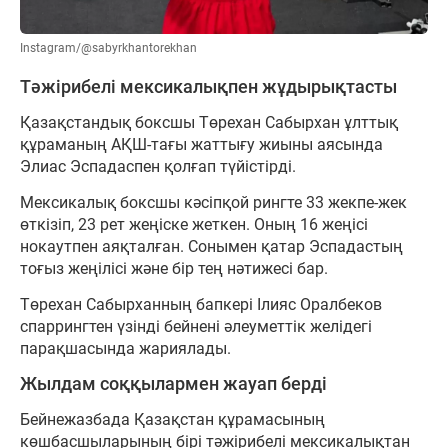
Instagram/@sabyrkhantorekhan
Тәжірибелі мексикалықпен жұдырықтасты
Қазақстандық боксшы Төрехан Сабырхан ұлттық
құраманың АҚШ-тағы жаттығу жиыны аясында
Элиас Эспадаспен қолғап түйістірді.
Мексикалық боксшы кәсіпқой рингте 33 жекпе-жек
өткізіп, 23 рет жеңіске жеткен. Оның 16 жеңісі
нокаутпен аяқталған. Сонымен қатар Эспадастың
тоғыз жеңілісі және бір тең нәтижесі бар.
Төрехан Сабырханның бапкері Ілияс Оралбеков
спаррингтен үзінді бейнені әлеуметтік желідегі
парақшасында жариялады.
Жылдам соққылармен жауап берді
Бейнежазбада Қазақстан құрамасының
көшбасшыларының бірі тәжірибелі мексикалықтан