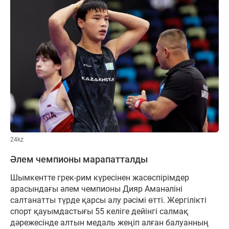
24kz
Әлем чемпионы марапатталды
Шымкентте грек-рим күресінен жасөспірімдер
арасындағы әлем чемпионы Дияр Аманәліні
салтанатты түрде қарсы алу рәсімі өтті. Жергілікті
спорт қауымдастығы 55 келіге дейінгі салмақ
дәрежесінде алтын медаль жеңіп алған балуанның