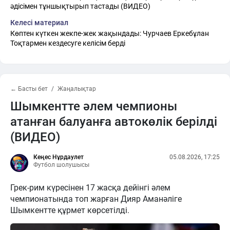
әдісімен тұншықтырып тастады (ВИДЕО)
Келесі материал
Көптен күткен жекпе-жек жақындады: Чурчаев Еркебұлан
Тоқтармен кездесуге келісім берді
← Басты бет
Жаңалықтар
Шымкентте әлем чемпионы
атанған балуанға автокөлік берілді
(ВИДЕО)
Кеңес Нұрдаулет
05.08.2026, 17:25
Футбол шолушысы
Грек-рим күресінен 17 жасқа дейінгі әлем
чемпионатында топ жарған Дияр Аманәліге
Шымкентте құрмет көрсетілді.