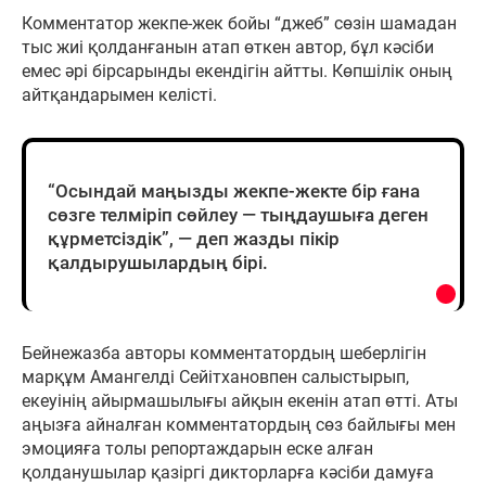
Комментатор жекпе-жек бойы “джеб” сөзін шамадан
тыс жиі қолданғанын атап өткен автор, бұл кәсіби
емес әрі бірсарынды екендігін айтты. Көпшілік оның
айтқандарымен келісті.
“Осындай маңызды жекпе-жекте бір ғана
сөзге телміріп сөйлеу — тыңдаушыға деген
құрметсіздік”, — деп жазды пікір
қалдырушылардың бірі.
Бейнежазба авторы комментатордың шеберлігін
марқұм Амангелді Сейітхановпен салыстырып,
екеуінің айырмашылығы айқын екенін атап өтті. Аты
аңызға айналған комментатордың сөз байлығы мен
эмоцияға толы репортаждарын еске алған
қолданушылар қазіргі дикторларға кәсіби дамуға