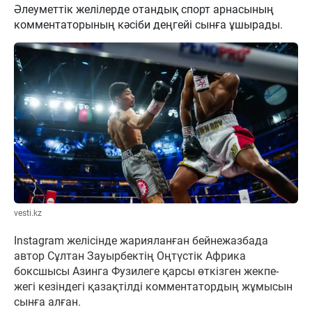
Әлеуметтік желілерде отандық спорт арнасының
комментаторының кәсіби деңгейі сынға ұшырады.
vesti.kz
Instagram желісінде жарияланған бейнежазбада
автор Сұлтан Зауырбектің Оңтүстік Африка
боксшысы Азинга Фузилеге қарсы өткізген жекпе-
жегі кезіндегі қазақтілді комментатордың жұмысын
сынға алған.