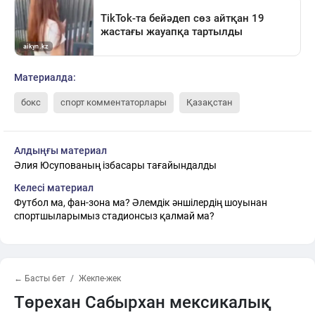
Материалда:
бокс
спорт комментаторлары
Қазақстан
Алдыңғы материал
Әлия Юсупованың ізбасары тағайындалды
Келесі материал
Футбол ма, фан-зона ма? Әлемдік әншілердің шоуынан
спортшыларымыз стадионсыз қалмай ма?
← Басты бет
Жекпе-жек
Төрехан Сабырхан мексикалық