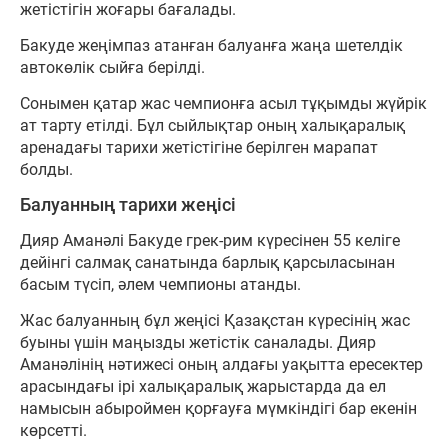
жетістігін жоғары бағалады.
Бакуде жеңімпаз атанған балуанға жаңа шетелдік
автокөлік сыйға берілді.
Сонымен қатар жас чемпионға асыл тұқымды жүйрік
ат тарту етілді. Бұл сыйлықтар оның халықаралық
аренадағы тарихи жетістігіне берілген марапат
болды.
Балуанның тарихи жеңісі
Дияр Аманәлі Бакуде грек-рим күресінен 55 келіге
дейінгі салмақ санатында барлық қарсыласынан
басым түсіп, әлем чемпионы атанды.
Жас балуанның бұл жеңісі Қазақстан күресінің жас
буыны үшін маңызды жетістік саналады. Дияр
Аманәлінің нәтижесі оның алдағы уақытта ересектер
арасындағы ірі халықаралық жарыстарда да ел
намысын абыроймен қорғауға мүмкіндігі бар екенін
көрсетті.