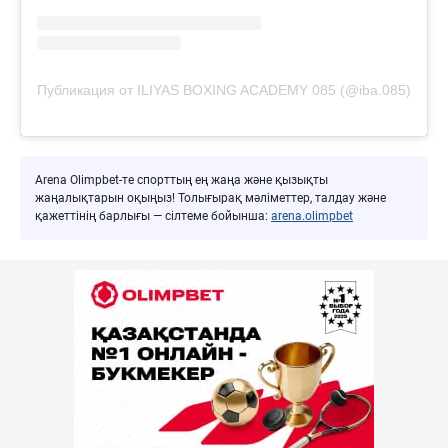
Публикация от ILIYAS BOXING ACADEMY 085 (@iba.085)
Arena Olimpbet-те спорттың ең жаңа және қызықты
жаңалықтарын оқыңыз! Толығырақ мәліметтер, талдау және
қажеттінің барлығы — сілтеме бойынша:
arena.olimpbet