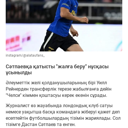
instagram/@alataufans_
Сәтпаевқа қатысты "жалға беру" нұсқасы
ұсынылды
Әлеуметтік желі қолданушыларының бірі Уилл
Рейнерден трансферлік терезе жабылғанға дейін
"Челси" кіммен қоштасуы керек екенін сұрады.
Журналист өз жауабында лондондық клуб сатуы
немесе уақытша басқа командаға жіберуі қажет деп
есептейтін футболшылардың тізімін жариялады. Сол
тізімге Дастан Сәтпаев та енген.