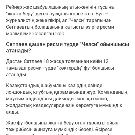
Рейнер жас шабуылшының аты-жөнінің тұсына
"жалға беру" деген нұсқаны көрсеткен. Бұл —
журналистің жеке пікірі, ал "Челси" тарапынан
Сәтпаевтың болашағына қатысты әзірге ресми
мәлімдеме жасалған жоқ.
Сәтпаев қашан ресми түрде "Челси" ойыншысы
атанады?
Дастан Сәтпаев 18 жасқа толғаннан кейін 12
тамызда ресми түрде "көктердің" футболшысы
атанады.
Қазақстандық шабуылшы қазірдің өзінде
лондондық клубтың қарамағында жүр. Команданың
маусым алдындағы дайындығына қатысып,
жолдастық кездесулерде өзін көрсетуге мүмкіндік
алды.
Жас футболшыны жалға беру оған тұрақты ойын
тәжірибесін жинауға мүмкіндік береді. Әсіресе