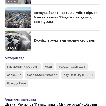
Материалда:
Қазақстан құрамасы
АҚШ
Төрехан Сабырхан
спарринг
Садриддин Ахмедов
оқу-жаттығу жиыны
Фредди Роуч
Алдыңғы материал
Шавкат Рахмонов "Қазақстандық Макгрегорды" үшбұрыш