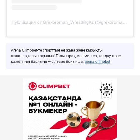
Публикация от Grekoroman_WrestlingKz (@grekoroman_wrestlingkz)
Arena Olimpbet-те спорттың ең жаңа және қызықты
жаңалықтарын оқыңыз! Толығырақ мәліметтер, талдау және
қажеттінің барлығы — сілтеме бойынша:
arena.olimpbet