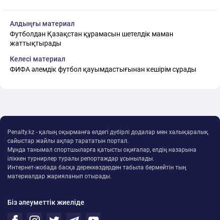
Алдыңғы материал
Футболдан Қазақстан құрамасын шетелдік маман
жаттықтырады
Келесі материал
ФИФА әлемдік футбол қауымдастығынан кешірім сұрады
Penalty.kz - қалың оқырманға елдегі дүбірлі додалар мен халықаралық
сайыстар жайлы ақпар тарататын портал.
Мұнда танымал спортшыларға қатысты оқиғалар, елдің назарына
іліккен турнирлер туралы репортаждар ұсынылады.
Интернет-жобада басқа дереккөздерден табыла бермейтін тың
материалдар жарияланып отырады.
Біз әлеуметтік жиеліде