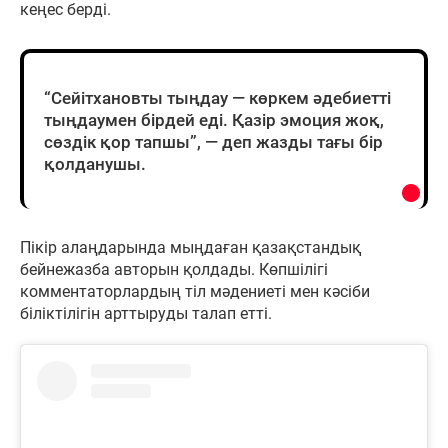
кеңес берді.
“Сейітхановты тыңдау — көркем әдебиетті
тыңдаумен бірдей еді. Қазір эмоция жоқ,
сөздік қор тапшы”, — деп жазды тағы бір
қолданушы.
Пікір алаңдарында мыңдаған қазақстандық
бейнежазба авторын қолдады. Көпшілігі
комментаторлардың тіл мәдениеті мен кәсіби
біліктілігін арттыруды талап етті.