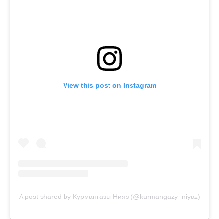
View this post on Instagram
A post shared by Курмангазы Нияз (@kurmangazy_niyaz)