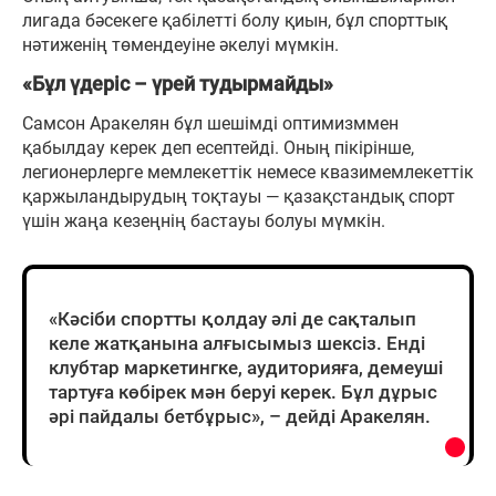
лигада бәсекеге қабілетті болу қиын, бұл спорттық
нәтиженің төмендеуіне әкелуі мүмкін.
«Бұл үдеріс – үрей тудырмайды»
Самсон Аракелян бұл шешімді оптимизммен
қабылдау керек деп есептейді. Оның пікірінше,
легионерлерге мемлекеттік немесе квазимемлекеттік
қаржыландырудың тоқтауы — қазақстандық спорт
үшін жаңа кезеңнің бастауы болуы мүмкін.
«Кәсіби спортты қолдау әлі де сақталып
келе жатқанына алғысымыз шексіз. Енді
клубтар маркетингке, аудиторияға, демеуші
тартуға көбірек мән беруі керек. Бұл дұрыс
әрі пайдалы бетбұрыс», – дейді Аракелян.