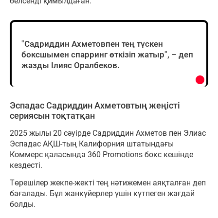
белсенді қимылдаған.
"Садриддин Ахметовпен тең түскен
боксшымен спарринг өткізіп жатыр", – деп
жазды Ілияс Оралбеков.
Эспадас Садриддин Ахметовтың жеңісті
сериясын тоқтатқан
2025 жылы 20 сәуірде Садриддин Ахметов пен Элиас
Эспадас АҚШ-тың Калифорния штатындағы
Коммерс қаласында 360 Promotions бокс кешінде
кездесті.
Төрешілер жекпе-жекті тең нәтижемен аяқталған деп
бағалады. Бұл жанкүйерлер үшін күтпеген жағдай
болды.