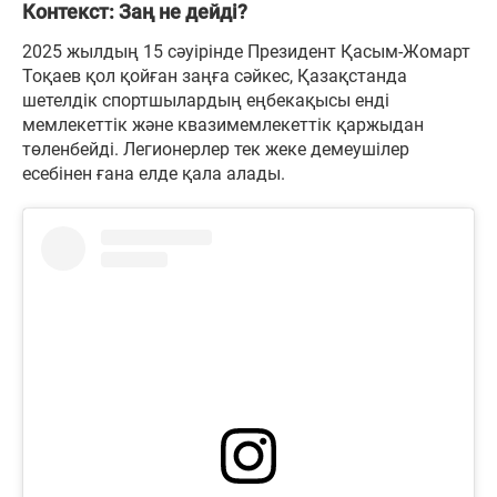
Контекст: Заң не дейді?
2025 жылдың 15 сәуірінде Президент Қасым-Жомарт
Тоқаев қол қойған заңға сәйкес, Қазақстанда
шетелдік спортшылардың еңбекақысы енді
мемлекеттік және квазимемлекеттік қаржыдан
төленбейді. Легионерлер тек жеке демеушілер
есебінен ғана елде қала алады.