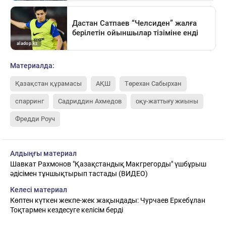
Материалда:
Қазақстан құрамасы
АҚШ
Төрехан Сабырхан
спарринг
Садриддин Ахмедов
оқу-жаттығу жиыны
Фредди Роуч
Алдыңғы материал
Шавкат Рахмонов "Қазақстандық Макгрегорды" үшбұрыш
әдісімен тұншықтырып тастады (ВИДЕО)
Келесі материал
Көптен күткен жекпе-жек жақындады: Чурчаев Еркебұлан
Тоқтармен кездесуге келісім берді