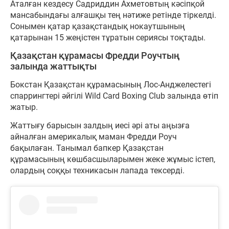
Аталған кездесу Садриддин Ахметовтың кәсіпқой
мансабындағы алғашқы тең нәтиже ретінде тіркелді.
Сонымен қатар қазақстандық нокаутшының
қатарынан 15 жеңістен тұратын сериясы тоқтады.
Қазақстан құрамасы Фредди Роучтың
залында жаттықты
Бокстан Қазақстан құрамасының Лос-Анджелестегі
спаррингтері әйгілі Wild Card Boxing Club залында өтіп
жатыр.
Жаттығу барысын залдың иесі әрі аты аңызға
айналған америкалық маман Фредди Роуч
бақылаған. Танымал бапкер Қазақстан
құрамасының көшбасшыларымен жеке жұмыс істеп,
олардың соққы техникасын лапада тексерді.