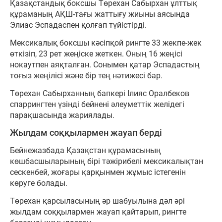
Қазақстандық боксшы Төрехан Сабырхан ұлттық
құраманың АҚШ-тағы жаттығу жиыны аясында
Элиас Эспадаспен қолғап түйістірді.
Мексикалық боксшы кәсіпқой рингте 33 жекпе-жек
өткізіп, 23 рет жеңіске жеткен. Оның 16 жеңісі
нокаутпен аяқталған. Сонымен қатар Эспадастың
тоғыз жеңілісі және бір тең нәтижесі бар.
Төрехан Сабырханның бапкері Ілияс Оралбеков
спаррингтен үзінді бейнені әлеуметтік желідегі
парақшасында жариялады.
Жылдам соққылармен жауап берді
Бейнежазбада Қазақстан құрамасының
көшбасшыларының бірі тәжірибелі мексикалықтан
сескенбей, жоғары қарқынмен жұмыс істегенін
көруге болады.
Төрехан қарсыласының әр шабуылына дәл әрі
жылдам соққылармен жауап қайтарып, рингте