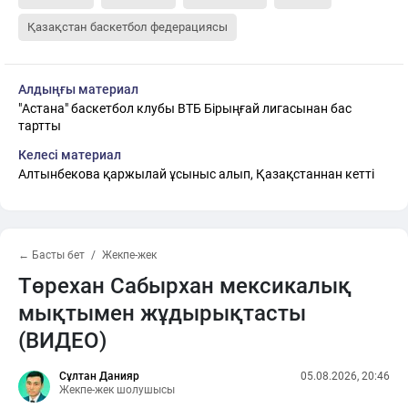
Қазақстан баскетбол федерациясы
Алдыңғы материал
"Астана" баскетбол клубы ВТБ Бірыңғай лигасынан бас
тартты
Келесі материал
Алтынбекова қаржылай ұсыныс алып, Қазақстаннан кетті
← Басты бет
Жекпе-жек
Төрехан Сабырхан мексикалық
мықтымен жұдырықтасты
(ВИДЕО)
Сұлтан Данияр
05.08.2026, 20:46
Жекпе-жек шолушысы