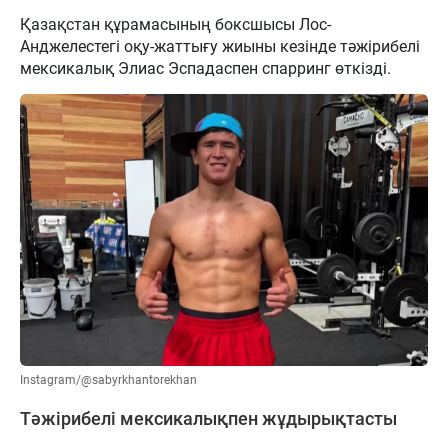
Қазақстан құрамасының боксшысы Лос-
Анджелестегі оқу-жаттығу жиыны кезінде тәжірибелі
мексикалық Элиас Эспадаспен спарринг өткізді.
Instagram/@sabyrkhantorekhan
Тәжірибелі мексикалықпен жұдырықтасты