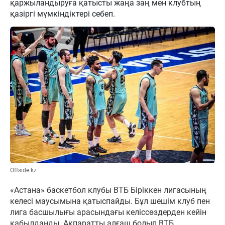
қаржыландыруға қатысты жаңа заң мен клубтың
қазіргі мүмкіндіктері себеп.
Offside.kz
«Астана» баскетбол клубы ВТБ Біріккен лигасының
келесі маусымына қатыспайды. Бұл шешім клуб пен
лига басшылығы арасындағы келіссөздерден кейін
қабылданды. Ақпаратты алғаш болып ВТБ