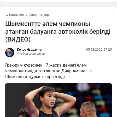
← Басты бет
Жаңалықтар
Шымкентте әлем чемпионы
атанған балуанға автокөлік берілді
(ВИДЕО)
Кеңес Нұрдаулет
05.08.2026, 17:25
Футбол шолушысы
Грек-рим күресінен 17 жасқа дейінгі әлем
чемпионатында топ жарған Дияр Аманәліге
Шымкентте құрмет көрсетілді.