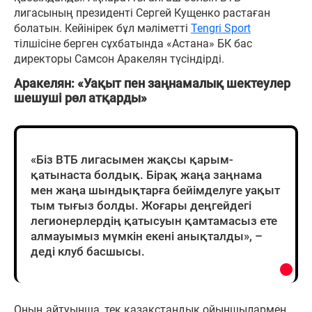
лигасының президенті Сергей Кущенко растаған
болатын. Кейінірек бұл мәліметті
Tengri Sport
тілшісіне берген сұхбатында «Астана» БК бас
директоры Самсон Аракелян түсіндірді.
Аракелян: «Уақыт пен заңнамалық шектеулер
шешуші рөл атқарды»
«Біз ВТБ лигасымен жақсы қарым-
қатынаста болдық. Бірақ жаңа заңнама
мен жаңа шындықтарға бейімделуге уақыт
тым тығыз болды. Жоғары деңгейдегі
легионерлердің қатысуын қамтамасыз ете
алмауымыз мүмкін екені анықталды», –
деді клуб басшысы.
Оның айтуынша, тек қазақстандық ойыншылармен