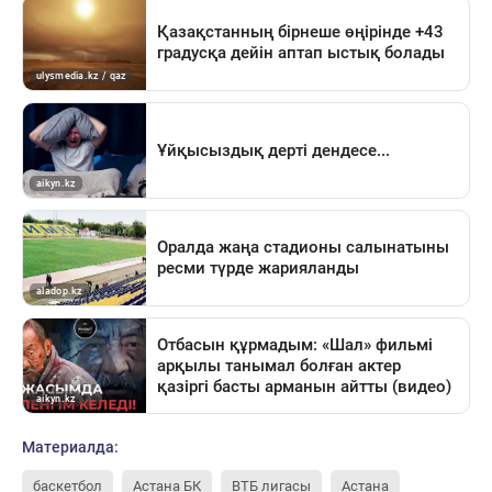
Материалда:
баскетбол
Астана БК
ВТБ лигасы
Астана