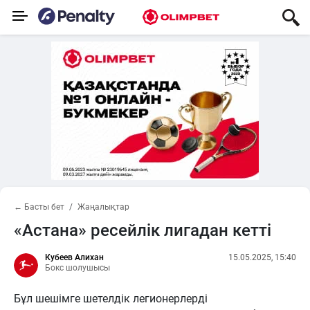
← Басты бет
Жаңалықтар
«Астана» ресейлік лигадан кетті
Кубеев Алихан
15.05.2025, 15:40
Бокс шолушысы
Бұл шешімге шетелдік легионерлерді