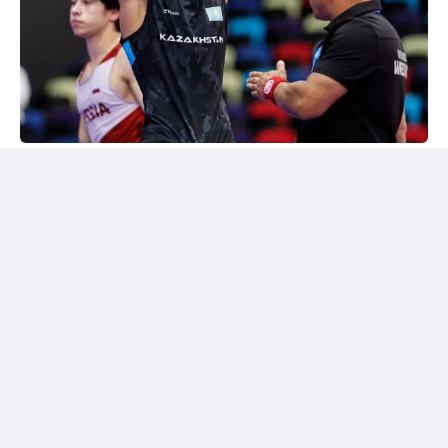
24kz
Әлем чемпионы марапатталды
Шымкентте грек-рим күресінен жасөспірімдер
арасындағы әлем чемпионы Дияр Аманәліні
салтанатты түрде қарсы алу рәсімі өтті. Жергілікті
спорт қауымдастығы 55 келіге дейінгі салмақ
дәрежесінде алтын медаль жеңіп алған балуанның
жетістігін жоғары бағалады.
Бакуде жеңімпаз атанған балуанға жаңа шетелдік
автокөлік сыйға берілді.
Сонымен қатар жас чемпионға асыл тұқымды жүйрік