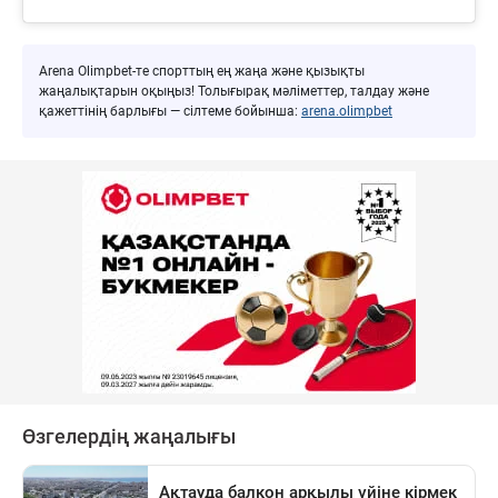
Arena Olimpbet-те спорттың ең жаңа және қызықты
жаңалықтарын оқыңыз! Толығырақ мәліметтер, талдау және
қажеттінің барлығы — сілтеме бойынша:
arena.olimpbet