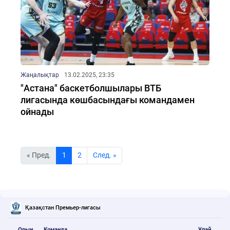
Жаңалықтар
13.02.2025, 23:35
"Астана" баскетболшылары ВТБ
лигасында көшбасындағы командамен
ойнады
« Пред.
1
2
Cлед. »
Қазақстан Премьер-лигасы
Орын
Команда
Ұпай