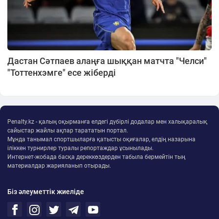
Дастан Сәтпаев алаңға шыққан матчта "Челси"
"Тоттенхэмге" есе жіберді
Penalty.kz - қалың оқырманға елдегі дүбірлі додалар мен халықаралық
сайыстар жайлы ақпар тарататын портал.
Мұнда танымал спортшыларға қатысты оқиғалар, елдің назарына
іліккен турнирлер туралы репортаждар ұсынылады.
Интернет-жобада басқа дереккөздерден табыла бермейтін тың
материалдар жарияланып отырады.
Біз әлеуметтік жиеліде