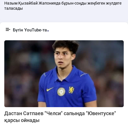
Назым Қызайбай Жапонияда бұрын-соңды жеңбеген жүлдеге
таласады
Бүгін YouTube-та
Дастан Сәтпаев "Челси" сапында "Ювентуске"
қарсы ойнады