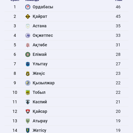
1
Ордабасы
46
2
Қайрат
45
3
Астана
35
4
Оқжетпес
33
5
Ақтөбе
31
6
Елімай
28
7
Ұлытау
27
8
Жеңіс
23
9
Қызылжар
22
10
Тобыл
22
11
Каспий
21
12
Қайсар
20
13
Атырау
19
14
Жетісу
19