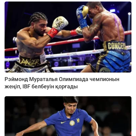
Рэймонд Мураталья Олимпиада чемпионын
жеңіп, IBF белбеуін қорғады