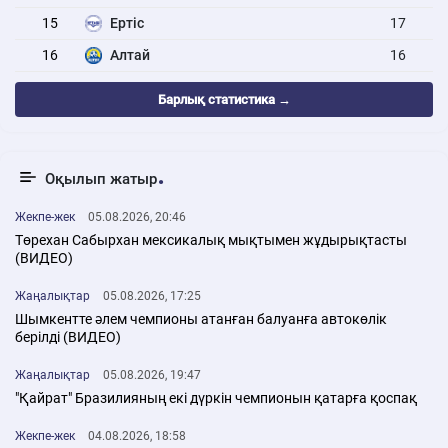
15
Ертіс
17
16
Алтай
16
Барлық статистика →
Оқылып жатыр
Жекпе-жек
05.08.2026, 20:46
Төрехан Сабырхан мексикалық мықтымен жұдырықтасты
(ВИДЕО)
Жаңалықтар
05.08.2026, 17:25
Шымкентте әлем чемпионы атанған балуанға автокөлік
берілді (ВИДЕО)
Жаңалықтар
05.08.2026, 19:47
"Қайрат" Бразилияның екі дүркін чемпионын қатарға қоспақ
Жекпе-жек
04.08.2026, 18:58