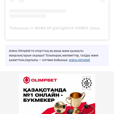
Публикация от 𝑯𝑶𝑴𝑬 𝑶𝑭 𝑸𝑨𝒁𝑨𝑸𝑺𝑻𝑨𝑵 𝑺𝑷𝑶𝑹𝑻𝑺 (@qaz_team_official)
Arena Olimpbet-те спорттың ең жаңа және қызықты
жаңалықтарын оқыңыз! Толығырақ мәліметтер, талдау және
қажеттінің барлығы — сілтеме бойынша:
arena.olimpbet