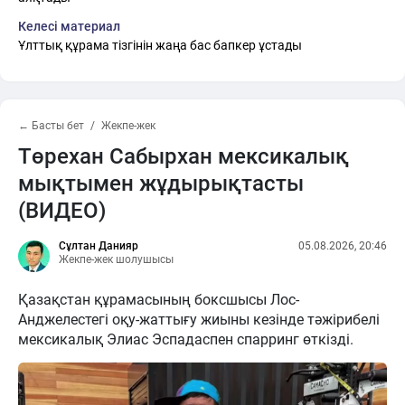
Келесі материал
Ұлттық құрама тізгінін жаңа бас бапкер ұстады
← Басты бет
Жекпе-жек
Төрехан Сабырхан мексикалық
мықтымен жұдырықтасты
(ВИДЕО)
Сұлтан Данияр
05.08.2026, 20:46
Жекпе-жек шолушысы
Қазақстан құрамасының боксшысы Лос-
Анджелестегі оқу-жаттығу жиыны кезінде тәжірибелі
мексикалық Элиас Эспадаспен спарринг өткізді.