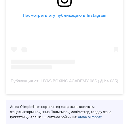
Посмотреть эту публикацию в Instagram
Публикация от ILIYAS BOXING ACADEMY 085 (@iba.085)
Arena Olimpbet-те спорттың ең жаңа және қызықты
жаңалықтарын оқыңыз! Толығырақ мәліметтер, талдау және
қажеттінің барлығы — сілтеме бойынша:
arena.olimpbet