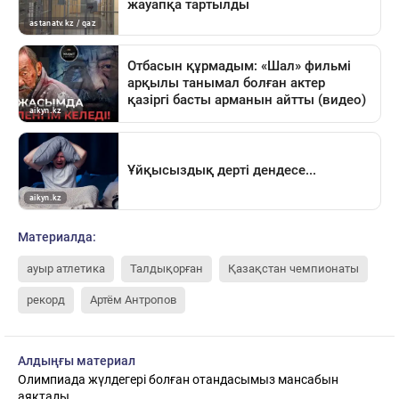
Материалда:
ауыр атлетика
Талдықорған
Қазақстан чемпионаты
рекорд
Артём Антропов
Алдыңғы материал
Олимпиада жүлдегері болған отандасымыз мансабын
аяқтады