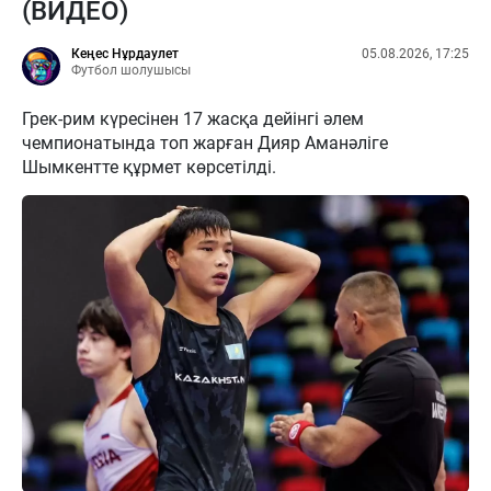
(ВИДЕО)
Кеңес Нұрдаулет
05.08.2026, 17:25
Футбол шолушысы
Грек-рим күресінен 17 жасқа дейінгі әлем
чемпионатында топ жарған Дияр Аманәліге
Шымкентте құрмет көрсетілді.