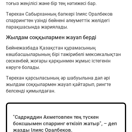
тоғыз жеңілісі және бір тең нәтижесі бар.
Төрехан Сабырханның бапкері Ілияс Оралбеков
спаррингтен үзінді бейнені әлеуметтік желідегі
парақшасында жариялады.
Жылдам соққылармен жауап берді
Бейнежазбада Қазақстан құрамасының
көшбасшыларының бірі тәжірибелі мексикалықтан
сескенбей, жоғары қарқынмен жұмыс істегенін
көруге болады.
Төрехан қарсыласының әр шабуылына дәл әрі
жылдам соққылармен жауап қайтарып, рингте
белсенді қимылдаған.
"Садриддин Ахметовпен тең түскен
боксшымен спарринг өткізіп жатыр", – деп
жазды Ілияс Оралбеков.