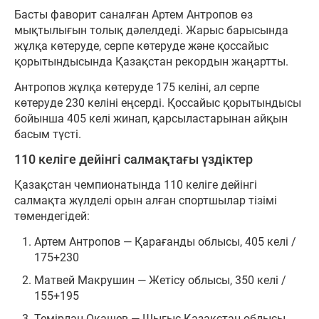
Басты фаворит саналған Артем Антропов өз
мықтылығын толық дәлелдеді. Жарыс барысында
жұлқа көтеруде, серпе көтеруде және қоссайыс
қорытындысында Қазақстан рекордын жаңартты.
Антропов жұлқа көтеруде 175 келіні, ал серпе
көтеруде 230 келіні еңсерді. Қоссайыс қорытындысы
бойынша 405 келі жинап, қарсыластарынан айқын
басым түсті.
110 келіге дейінгі салмақтағы үздіктер
Қазақстан чемпионатында 110 келіге дейінгі
салмақта жүлделі орын алған спортшылар тізімі
төмендегідей:
Артем Антропов — Қарағанды облысы, 405 келі /
175+230
Матвей Макрушин — Жетісу облысы, 350 келі /
155+195
Темірлан Оқашев — Шығыс Қазақстан облысы,