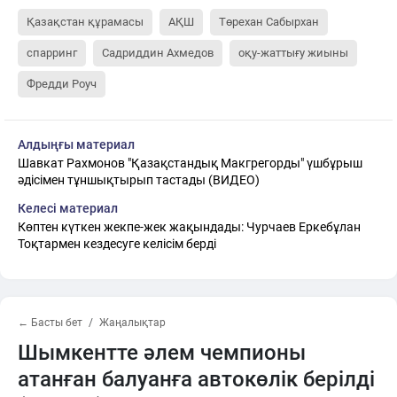
Қазақстан құрамасы
АҚШ
Төрехан Сабырхан
спарринг
Садриддин Ахмедов
оқу-жаттығу жиыны
Фредди Роуч
Алдыңғы материал
Шавкат Рахмонов "Қазақстандық Макгрегорды" үшбұрыш
әдісімен тұншықтырып тастады (ВИДЕО)
Келесі материал
Көптен күткен жекпе-жек жақындады: Чурчаев Еркебұлан
Тоқтармен кездесуге келісім берді
← Басты бет
Жаңалықтар
Шымкентте әлем чемпионы
атанған балуанға автокөлік берілді