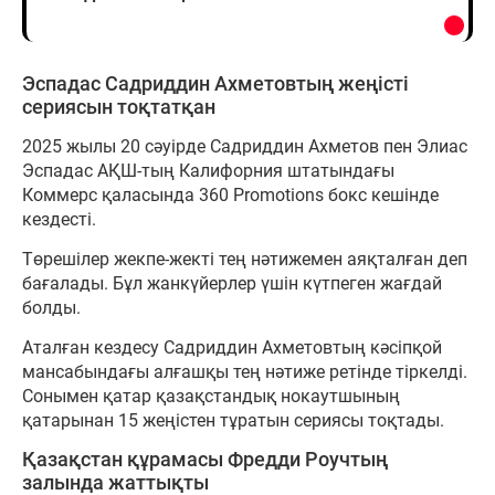
Эспадас Садриддин Ахметовтың жеңісті
сериясын тоқтатқан
2025 жылы 20 сәуірде Садриддин Ахметов пен Элиас
Эспадас АҚШ-тың Калифорния штатындағы
Коммерс қаласында 360 Promotions бокс кешінде
кездесті.
Төрешілер жекпе-жекті тең нәтижемен аяқталған деп
бағалады. Бұл жанкүйерлер үшін күтпеген жағдай
болды.
Аталған кездесу Садриддин Ахметовтың кәсіпқой
мансабындағы алғашқы тең нәтиже ретінде тіркелді.
Сонымен қатар қазақстандық нокаутшының
қатарынан 15 жеңістен тұратын сериясы тоқтады.
Қазақстан құрамасы Фредди Роучтың
залында жаттықты