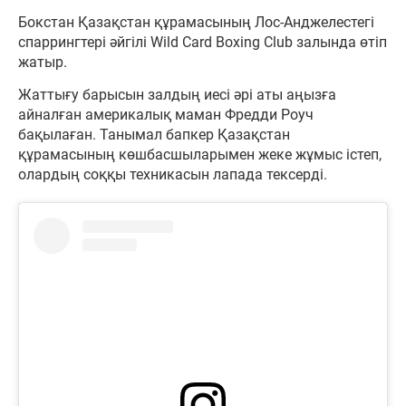
Бокстан Қазақстан құрамасының Лос-Анджелестегі
спаррингтері әйгілі Wild Card Boxing Club залында өтіп
жатыр.
Жаттығу барысын залдың иесі әрі аты аңызға
айналған америкалық маман Фредди Роуч
бақылаған. Танымал бапкер Қазақстан
құрамасының көшбасшыларымен жеке жұмыс істеп,
олардың соққы техникасын лапада тексерді.