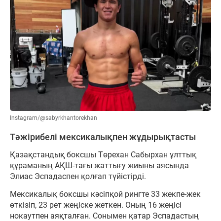
Instagram/@sabyrkhantorekhan
Тәжірибелі мексикалықпен жұдырықтасты
Қазақстандық боксшы Төрехан Сабырхан ұлттық
құраманың АҚШ-тағы жаттығу жиыны аясында
Элиас Эспадаспен қолғап түйістірді.
Мексикалық боксшы кәсіпқой рингте 33 жекпе-жек
өткізіп, 23 рет жеңіске жеткен. Оның 16 жеңісі
нокаутпен аяқталған. Сонымен қатар Эспадастың