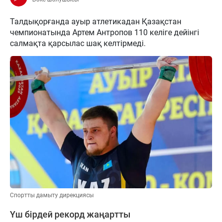
Талдықорғанда ауыр атлетикадан Қазақстан
чемпионатында Артем Антропов 110 келіге дейінгі
салмақта қарсылас шақ келтірмеді.
Спортты дамыту дирекциясы
Үш бірдей рекорд жаңартты