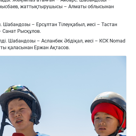
Жанысбаев, жаттықтырушысы – Алматы облысынан
. Шабандозы – Ерсұлтан Тілеуқабыл, иесі – Тастан
 Санат Рысқұлов.
лді. Шабандозы – Асланбек Әбдіқал, иесі – КСК Nomad
ты қаласынан Ержан Ақтасов.