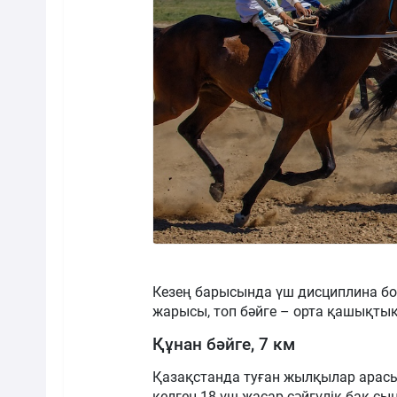
Кезең барысында үш дисциплина бо
жарысы, топ бәйге – орта қашықтық,
Құнан бәйге, 7 км
Қазақстанда туған жылқылар арасынд
келген 18 үш жасар сәйгүлік бақ с