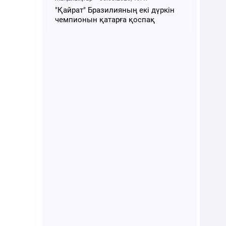
"Қайрат" Бразилияның екі дүркін
чемпионын қатарға қоспақ