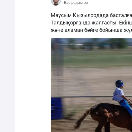
Бас редактор
Маусым Қызылордада басталған
Талдықорғанда жалғасты. Екінш
және аламан бәйге бойынша жүл