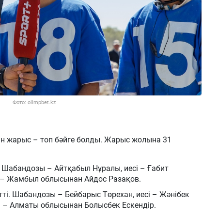
Фото: olimpbet.kz
ан жарыс – топ бәйге болды. Жарыс жолына 31
. Шабандозы – Айтқабыл Нұралы, иесі – Ғабит
– Жамбыл облысынан Айдос Разақов.
ті. Шабандозы – Бейбарыс Төрехан, иесі – Жәнібек
– Алматы облысынан Болысбек Ескендір.