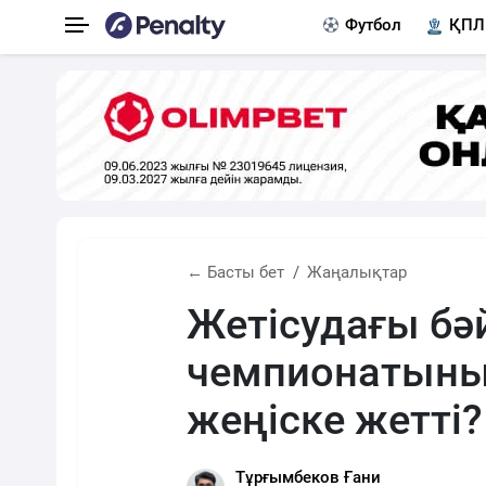
Футбол
ҚПЛ
← Басты бет
Жаңалықтар
Жетісудағы бә
чемпионатының
жеңіске жетті?
Тұрғымбеков Ғани