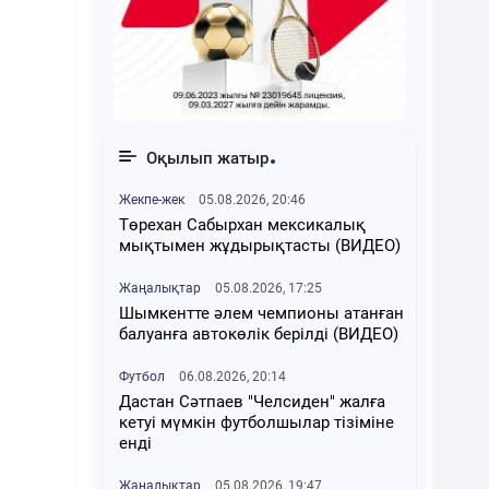
Оқылып жатыр
Жекпе-жек
05.08.2026, 20:46
Төрехан Сабырхан мексикалық
мықтымен жұдырықтасты (ВИДЕО)
Жаңалықтар
05.08.2026, 17:25
Шымкентте әлем чемпионы атанған
балуанға автокөлік берілді (ВИДЕО)
Футбол
06.08.2026, 20:14
Дастан Сәтпаев "Челсиден" жалға
кетуі мүмкін футболшылар тізіміне
енді
Жаңалықтар
05.08.2026, 19:47