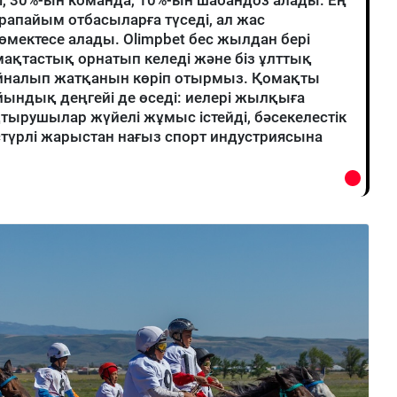
, 30%-ын команда, 10%-ын шабандоз алады. Ең
апайым отбасыларға түседі, ал жас
ектесе алады. Olimpbet бес жылдан бері
қтастық орнатып келеді және біз ұлттық
айналып жатқанын көріп отырмыз. Қомақты
йындық деңгейі де өседі: иелері жылқыға
тырушылар жүйелі жұмыс істейді, бәсекелестік
стүрлі жарыстан нағыз спорт индустриясына