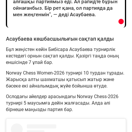
алғашқы партиямыз еді. Ал рапидте бұрын
ойнағанбыз. Бір рет қана, ол партияда да
мен жеңгенмін", — деді Асаубаева.
Асаубаева көшбасшылығын сақтап қалды
Бұл жеңістен кейін Бибісара Асаубаева турнирлік
кестедегі орнын сақтап қалды. Қазіргі таңда оның
еншісінде 7 ұпай бар.
Norway Chess Women-2026 турнирі 10 турдан тұрады.
Жарысқа алты шахматшы қатысып жатыр және
бәсеке екі айналымдық жүйе бойынша өтуде.
Ослодағы әйелдер арасындағы Norway Chess-2026
турнирі 5 маусымға дейін жалғасады. Алда әлі
бірнеше маңызды партия бар.