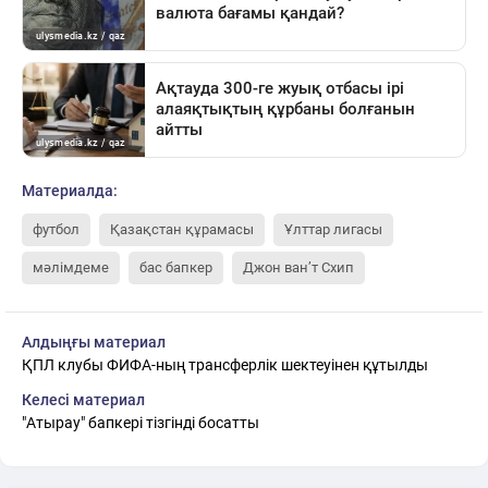
Материалда:
футбол
Қазақстан құрамасы
Ұлттар лигасы
мәлімдеме
бас бапкер
Джон ван’т Схип
Алдыңғы материал
ҚПЛ клубы ФИФА-ның трансферлік шектеуінен құтылды
Келесі материал
"Атырау" бапкері тізгінді босатты