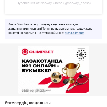
Публикация от Norway Chess (@norway_chess)
Arena Olimpbet-те спорттың ең жаңа және қызықты
жаңалықтарын оқыңыз! Толығырақ мәліметтер, талдау және
қажеттінің барлығы — сілтеме бойынша:
arena.olimpbet