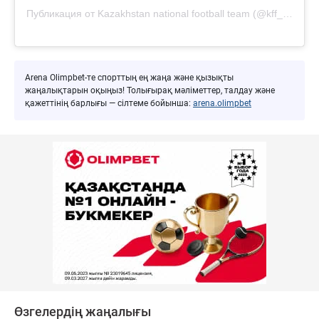
Публикация от Kazakhstan national football team (@kff_team)
Arena Olimpbet-те спорттың ең жаңа және қызықты
жаңалықтарын оқыңыз! Толығырақ мәліметтер, талдау және
қажеттінің барлығы — сілтеме бойынша:
arena.olimpbet