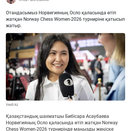
Отандасымыз Норвегияның Осло қаласында өтіп
жатқан Norway Chess Women-2026 турниріне қатысып
жатыр.
Vesti.kz
Қазақстандық шахматшы Бибісара Асаубаева
Норвегияның Осло қаласында өтіп жатқан Norway
Chess Women-2026 турнирінде маңызды жеңіске