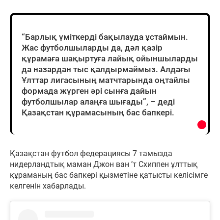
“Барлық үміткерді бақылауда ұстаймын.
Жас футболшыларды да, дәл қазір
құрамаға шақыртуға лайық ойыншыларды
да назардан тыс қалдырмаймыз. Алдағы
Ұлттар лигасының матчтарында оңтайлы
формада жүрген әрі сынға дайын
футболшылар алаңға шығады”, – деді
Қазақстан құрамасының бас бапкері.
Қазақстан футбол федерациясы 7 тамызда
нидерландтық маман Джон ван ’т Схиппен ұлттық
құраманың бас бапкері қызметіне қатысты келісімге
келгенін хабарлады.