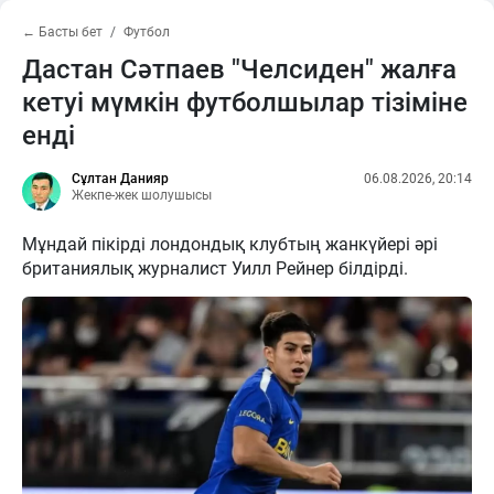
← Басты бет
Футбол
Дастан Сәтпаев "Челсиден" жалға
кетуі мүмкін футболшылар тізіміне
енді
Сұлтан Данияр
06.08.2026, 20:14
Жекпе-жек шолушысы
Мұндай пікірді лондондық клубтың жанкүйері әрі
британиялық журналист Уилл Рейнер білдірді.