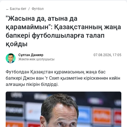
← Басты бет
Футбол
"Жасына да, атына да
қарамаймын": Қазақстанның жаңа
бапкері футболшыларға талап
қойды
Сұлтан Данияр
07.08.2026, 17:05
Жекпе-жек шолушысы
Футболдан Қазақстан құрамасының жаңа бас
бапкері Джон ван ’т Схип қызметіне кіріскеннен кейін
алғашқы пікірін білдірді.