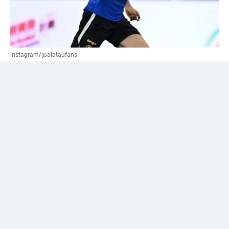
instagram/@alataufans_
Сәтпаевқа қатысты "жалға беру" нұсқасы
ұсынылды
Әлеуметтік желі қолданушыларының бірі Уилл
Рейнерден трансферлік терезе жабылғанға дейін
"Челси" кіммен қоштасуы керек екенін сұрады.
Журналист өз жауабында лондондық клуб сатуы
немесе уақытша басқа командаға жіберуі қажет деп
есептейтін футболшылардың тізімін жариялады. Сол
тізімге Дастан Сәтпаев та енген.
Рейнер жас шабуылшының аты-жөнінің тұсына
"жалға беру" деген нұсқаны көрсеткен. Бұл —
журналистің жеке пікірі, ал "Челси" тарапынан