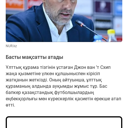
NUR.kz
Басты мақсатты атады
Ұлттық құрама тізгінін ұстаған Джон ван ’т Схип
жаңа қызметіне үлкен құлшыныспен кірісіп
жатқанын жеткізді. Оның айтуынша, ұлттық
құраманың алдында ауқымды жұмыс тұр. Бас
бапкер қазақстандық футболшылардың
еңбекқорлығы мен күрескерлік қасиетін ерекше атап
өтті.