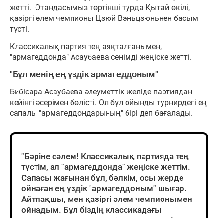
жетті. Отандасымыз төртінші турда Қытай өкілі,
қазіргі әлем чемпионы Цзюй Вэньцзюньнен басым
түсті.
Классикалық партия тең аяқталғанымен,
"армагеддонда" Асаубаева сенімді жеңіске жетті.
"Бұл менің ең үздік армагеддоным"
Бибісара Асаубаева әлеуметтік желіде партиядан
кейінгі әсерімен бөлісті. Ол бұл ойынды турнирдегі ең
сапалы "армагеддондарының" бірі деп бағалады.
"Бәріне сәлем! Классикалық партияда тең
түстім, ал "армагеддонда" жеңіске жеттім.
Сапасы жағынан бұл, бәлкім, осы жерде
ойнаған ең үздік "армагеддоным" шығар.
Айтпақшы, мен қазіргі әлем чемпионымен
ойнадым. Бұл біздің классикадағы