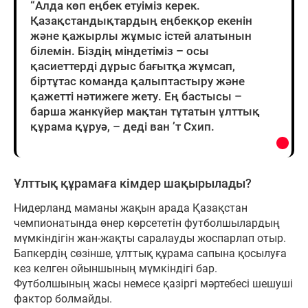
“Алда көп еңбек етуіміз керек.
Қазақстандықтардың еңбекқор екенін
және қажырлы жұмыс істей алатынын
білемін. Біздің міндетіміз – осы
қасиеттерді дұрыс бағытқа жұмсап,
біртұтас команда қалыптастыру және
қажетті нәтижеге жету. Ең бастысы –
барша жанкүйер мақтан тұтатын ұлттық
құрама құруә, – деді ван ’т Схип.
Ұлттық құрамаға кімдер шақырылады?
Нидерланд маманы жақын арада Қазақстан
чемпионатында өнер көрсететін футболшылардың
мүмкіндігін жан-жақты саралауды жоспарлап отыр.
Бапкердің сөзінше, ұлттық құрама сапына қосылуға
кез келген ойыншының мүмкіндігі бар.
Футболшының жасы немесе қазіргі мәртебесі шешуші
фактор болмайды.