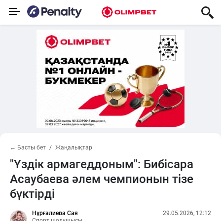
← Басты бет
Жаңалықтар
"Үздік армагеддоным": Бибісара
Асаубаева әлем чемпионын тізе
бүктірді
Нұрғалиева Сая
29.05.2026, 12:12
Спорт шолушысы