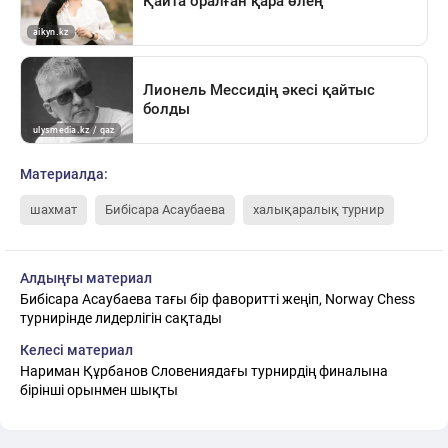
Материалда:
шахмат
Бибісара Асаубаева
халықаралық турнир
Алдыңғы материал
Бибісара Асаубаева тағы бір фаворитті жеңіп, Norway Chess
турнирінде лидерлігін сақтады
Келесі материал
Нариман Құрбанов Словениядағы турнирдің финалына
бірінші орынмен шықты