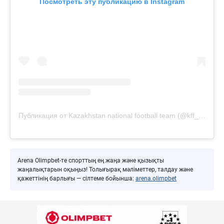
Посмотреть эту публикацию в Instagram
Публикация от Kazakhstan national football team (@kff_team)
Arena Olimpbet-те спорттың ең жаңа және қызықты
жаңалықтарын оқыңыз! Толығырақ мәліметтер, талдау және
қажеттінің барлығы — сілтеме бойынша:
arena.olimpbet