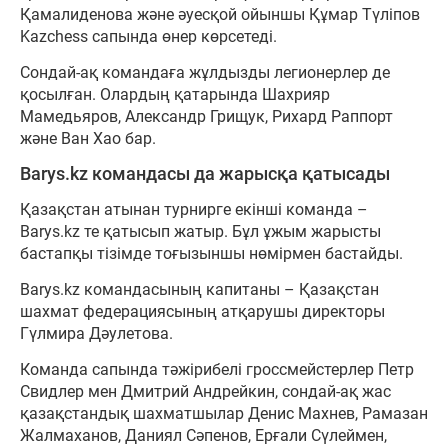
Қамалиденова және әуесқой ойыншы Құмар Түліпов
Kazchess сапында өнер көрсетеді.
Сондай-ақ командаға жұлдызды легионерлер де
қосылған. Олардың қатарында Шахрияр
Мамедьяров, Александр Грищук, Рихард Раппорт
және Ван Хао бар.
Barys.kz командасы да жарысқа қатысады
Қазақстан атынан турнирге екінші команда –
Barys.kz те қатысып жатыр. Бұл ұжым жарысты
бастапқы тізімде тоғызыншы нөмірмен бастайды.
Barys.kz командасының капитаны – Қазақстан
шахмат федерациясының атқарушы директоры
Гүлмира Дәулетова.
Команда сапында тәжірибелі гроссмейстерлер Петр
Свидлер мен Дмитрий Андрейкин, сондай-ақ жас
қазақстандық шахматшылар Денис Махнев, Рамазан
Жалмаханов, Даниял Сәпенов, Ерғали Сүлеймен,