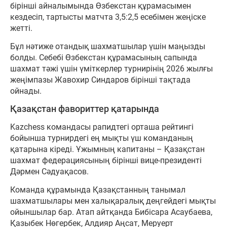
бірінші айналымында Өзбекстан құрамасымен
кездесіп, тартысты матчта 3,5:2,5 есебімен жеңіске
жетті.
Бұл нәтиже отандық шахматшылар үшін маңызды
болды. Себебі Өзбекстан құрамасының сапында
шахмат тәжі үшін үміткерлер турнирінің 2026 жылғы
жеңімпазы Жавохир Синдаров бірінші тақтада
ойнады.
Қазақстан фавориттер қатарында
Kazchess командасы рапидтегі орташа рейтингі
бойынша турнирдегі ең мықты үш команданың
қатарына кіреді. Ұжымның капитаны – Қазақстан
шахмат федерациясының бірінші вице-президенті
Дәрмен Сәдуақасов.
Команда құрамында Қазақстанның танымал
шахматшылары мен халықаралық деңгейдегі мықты
ойыншылар бар. Атап айтқанда Бибісара Асаубаева,
Қазыбек Нөгербек, Алдияр Аңсат, Меруерт