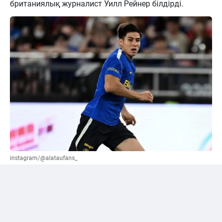
британиялық журналист Уилл Рейнер білдірді.
instagram/@alataufans_
Сәтпаевқа қатысты "жалға беру" нұсқасы
ұсынылды
Әлеуметтік желі қолданушыларының бірі Уилл
Рейнерден трансферлік терезе жабылғанға дейін