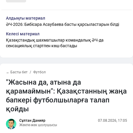
Алдыңғы материал
ӘЧ-2026: Бибісара Асаубаева басты қарсыластарын білді
Келесі материал
Қазақстандық шахматшылар командалық ӘЧ-да
сенсациялық стартпен көш бастады
← Басты бет
Футбол
"Жасына да, атына да
қарамаймын": Қазақстанның жаңа
бапкері футболшыларға талап
қойды
Сұлтан Данияр
07.08.2026, 17:05
Жекпе-жек шолушысы