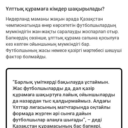
Ұлттық құрамаға кімдер шақырылады?
Нидерланд маманы жақын арада Қазақстан
чемпионатында өнер көрсететін футболшылардың
мүмкіндігін жан-жақты саралауды жоспарлап отыр.
Бапкердің сөзінше, ұлттық құрама сапына қосылуға
кез келген ойыншының мүмкіндігі бар.
Футболшының жасы немесе қазіргі мәртебесі шешуші
фактор болмайды.
“Барлық үміткерді бақылауда ұстаймын.
Жас футболшыларды да, дәл қазір
құрамаға шақыртуға лайық ойыншыларды
да назардан тыс қалдырмаймыз. Алдағы
Ұлттар лигасының матчтарында оңтайлы
формада жүрген әрі сынға дайын
футболшылар алаңға шығады”, – деді
Қазақстан құрамасының бас бапкері.