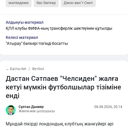
мәлімдеме
бас бапкер
Джон ван’т Схип
Алдыңғы материал
ҚПЛ клубы ФИФА-ның трансферлік шектеуінен құтылды
Келесі материал
"Атырау" бапкері тізгінді босатты
← Басты бет
Футбол
Дастан Сәтпаев "Челсиден" жалға
кетуі мүмкін футболшылар тізіміне
енді
Сұлтан Данияр
06.08.2026, 20:14
Жекпе-жек шолушысы
Мұндай пікірді лондондық клубтың жанкүйері әрі