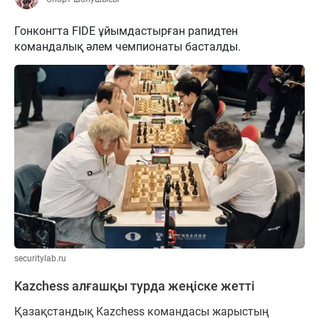
Гонконгта FIDE ұйымдастырған рапидтен
командалық әлем чемпионаты басталды.
securitylab.ru
Kazchess алғашқы турда жеңіске жетті
Қазақстандық Kazchess командасы жарыстың