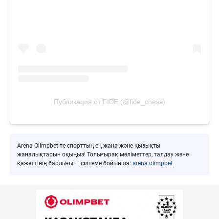
Публикация от FIDE (@fide_chess)
Arena Olimpbet-те спорттың ең жаңа және қызықты
жаңалықтарын оқыңыз! Толығырақ мәліметтер, талдау және
қажеттінің барлығы — сілтеме бойынша:
arena.olimpbet