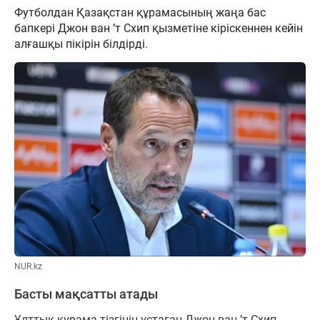
Футболдан Қазақстан құрамасының жаңа бас
бапкері Джон ван ’т Схип қызметіне кіріскеннен кейін
алғашқы пікірін білдірді.
NUR.kz
Басты мақсатты атады
Ұлттық құрама тізгінін ұстаған Джон ван ’т Схип