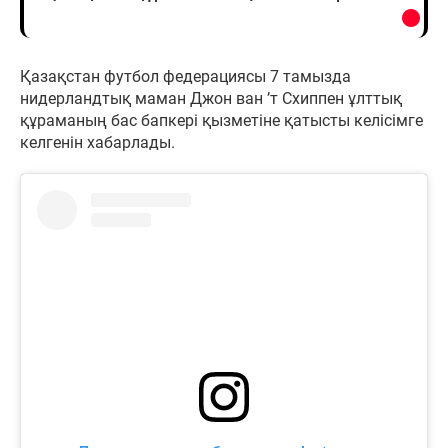
Қазақстан футбол федерациясы 7 тамызда
нидерландтық маман Джон ван ’т Схиппен ұлттық
құраманың бас бапкері қызметіне қатысты келісімге
келгенін хабарлады.