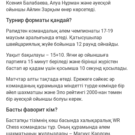
Ксения Балабаева, Алуа Нұрман және әуесқой
ойыншы Айлин Зарқым өнер көрсетеді.
Турнир форматы қандай?
Рапидтен командалық әлем чемпионаты 17-19
маусым аралығында өтеді. Қатысушылар
швейцариялық жүйе бойынша 12 раунд ойнайды.
Уақыт бақылауы – 15+10. Яғни әр ойыншыға
партияға 15 минут беріледі және бірінші жүрістен
бастап әр қадам үшін қосымша 10 секунд қосылады.
Матчтар алты тақтада өтеді. Ережеге сәйкес әр
команданың құрамында міндетті түрде кемінде бір
әйел шахматшы және Эло рейтингі 2000-нан төмен
бір әуесқой ойыншы болуы керек.
Басты фаворит кім?
Бастапқы тізімнің көш басында халықаралық WR
Chess командасы тұр. Оның құрамында әлем
шахматының жұлдыздары – Магнус Карлсен,