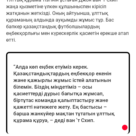
жаңа қызметіне үлкен құлшыныспен кірісіп
жатқанын жеткізді. Оның айтуынша, ұлттық
құраманың алдында ауқымды жұмыс тұр. Бас
бапкер қазақстандық футболшылардың
еңбекқорлығы мен күрескерлік қасиетін ерекше атап
өтті.
“Алда көп еңбек етуіміз керек.
Қазақстандықтардың еңбекқор екенін
және қажырлы жұмыс істей алатынын
білемін. Біздің міндетіміз – осы
қасиеттерді дұрыс бағытқа жұмсап,
біртұтас команда қалыптастыру және
қажетті нәтижеге жету. Ең бастысы –
барша жанкүйер мақтан тұтатын ұлттық
құрама құруә, – деді ван ’т Схип.