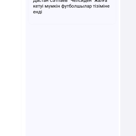
Дастан Сәтпаев "Челсиден" жалға
кетуі мүмкін футболшылар тізіміне
енді