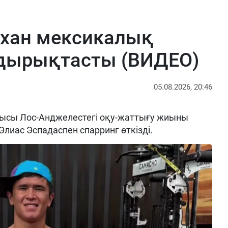
рхан мексикалық
ырықтасты (ВИДЕО)
05.08.2026, 20:46
ысы Лос-Анджелестегі оқу-жаттығу жиыны
Элиас Эспадаспен спарринг өткізді.