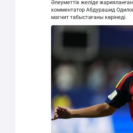
Әлеуметтік желіде жарияланған
комментатор Абдурашид Одилов
магнит табыстағаны көрінеді.