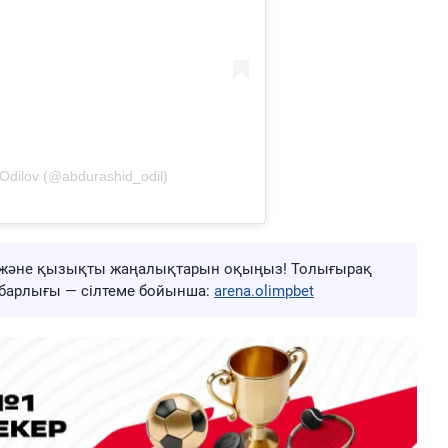
Odilov (@abdurashid_odil)
ңа және қызықты жаңалықтарын оқыңыз! Толығырақ
ң барлығы — сілтеме бойынша:
arena.olimpbet