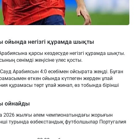
ы ойында негізгі құрамда шықты
рабиясына қарсы кездесуде негізгі құрамда шықты.
ының сенімді жеңісіне үлес қосты.
Сауд Арабиясын 4:0 есебімен ойсырата жеңді. Бұған
ұрамасымен өткен ойында күтпеген жерден ұпай
ния құрамасы төрт ұпай жинап, өз тобында бірінші
сы ойнайды
 да 2026 жылғы әлем чемпионатындағы жорығын
інші турында өзбекстандық футболшылар Португалия