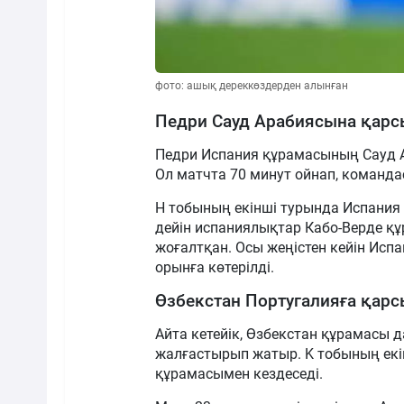
фото: ашық дереккөздерден алынған
Педри Сауд Арабиясына қарс
Педри Испания құрамасының Сауд А
Ол матчта 70 минут ойнап, командас
H тобының екінші турында Испания 
дейін испаниялықтар Кабо-Верде қ
жоғалтқан. Осы жеңістен кейін Испа
орынға көтерілді.
Өзбекстан Португалияға қар
Айта кетейік, Өзбекстан құрамасы
жалғастырып жатыр. K тобының ек
құрамасымен кездеседі.