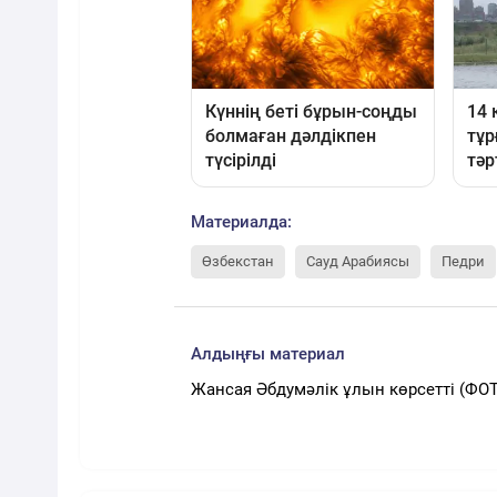
Материалда:
Өзбекстан
Сауд Арабиясы
Педри
Алдыңғы материал
Жансая Әбдумәлік ұлын көрсетті (ФО