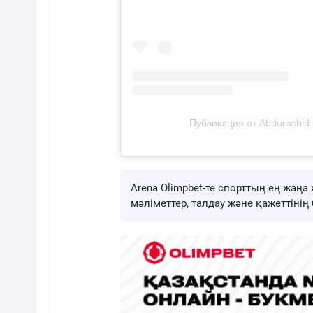
Публикация от Abdurashid 
Arena Olimpbet-те спорттың ең жа
мәліметтер, талдау және қажеттіні