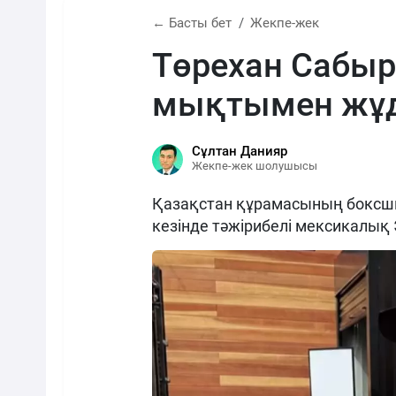
← Басты бет
Жекпе-жек
Төрехан Сабы
мықтымен жұд
Сұлтан Данияр
Жекпе-жек шолушысы
Қазақстан құрамасының боксш
кезінде тәжірибелі мексикалық 