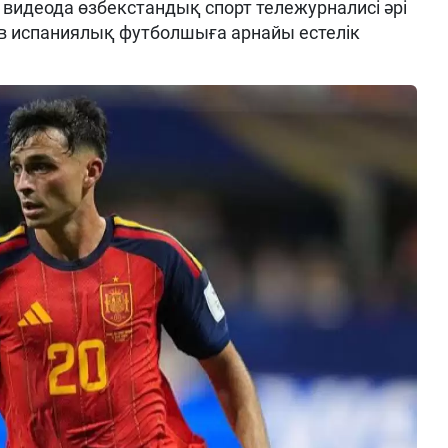
 видеода өзбекстандық спорт тележурналисі әрі
 испаниялық футболшыға арнайы естелік