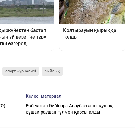
спорт журналисі
сыйлық
Келесі материал
ТО)
Өзбекстан Бибісара Асаубаеваны құшақ-
құшақ раушан гүлмен қарсы алды