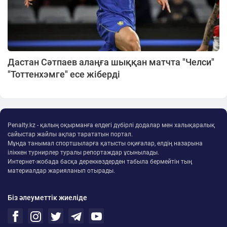
Дастан Сәтпаев алаңға шыққан матчта "Челси"
"Тоттенхэмге" есе жіберді
Penalty.kz - қалың оқырманға елдегі дүбірлі додалар мен халықаралық
сайыстар жайлы ақпар тарататын портал.
Мұнда танымал спортшыларға қатысты оқиғалар, елдің назарына
іліккен турнирлер туралы репортаждар ұсынылады.
Интернет-жобада басқа дереккөздерден табыла бермейтін тың
материалдар жарияланып отырады.
Біз әлеуметтік жиеліде