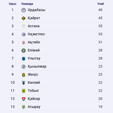
Орын
Команда
Ұпай
1
Ордабасы
49
2
Қайрат
45
3
Астана
35
4
Оқжетпес
33
5
Ақтөбе
31
6
Елімай
28
7
Ұлытау
28
8
Қызылжар
23
9
Жеңіс
23
10
Каспий
22
11
Тобыл
22
12
Қайсар
20
13
Атырау
19