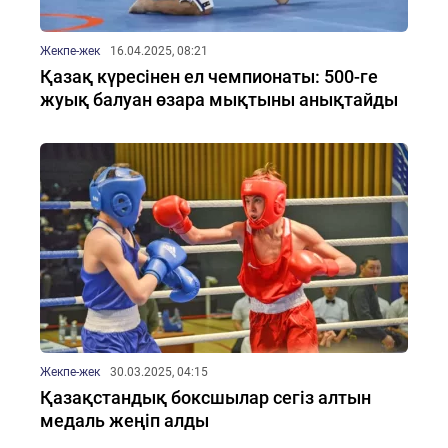
Жекпе-жек
16.04.2025, 08:21
Қазақ күресінен ел чемпионаты: 500-ге
жуық балуан өзара мықтыны анықтайды
Жекпе-жек
30.03.2025, 04:15
Қазақстандық боксшылар сегіз алтын
медаль жеңіп алды