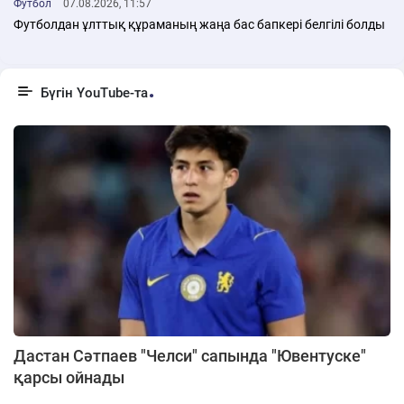
Футбол
07.08.2026, 11:57
Футболдан ұлттық құраманың жаңа бас бапкері белгілі болды
Бүгін YouTube-та
Дастан Сәтпаев "Челси" сапында "Ювентуске"
қарсы ойнады