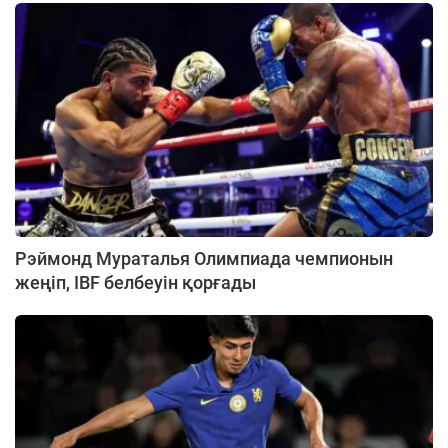
Рэймонд Мураталья Олимпиада чемпионын
жеңіп, IBF белбеуін қорғады