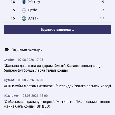
14
Жетісу
19
15
Ертіс
17
16
Алтай
17
Барлық статистика →
Оқылып жатыр
Футбол
07.08.2026, 17:05
"Жасына да, атына да қарамаймын": Қазақстанның жаңа
бапкері футболшыларға талап қойды
Футбол
08.08.2026, 16:20
АПЛ клубы Дастан Сәтпаевты "Челсиден" жалға алғысы келеді
Жекпе-жек
08.08.2026, 13:00
"Отбасым аш қалмауы керек": "Мотиватор" Марсельмен жекпе-
жекке баға қойды (ВИДЕО)