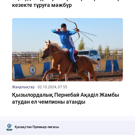
кезекте тұруға мәжбүр
Жаңалықтар
02.10.2024, 07:55
Қызылордалық Пернебай Ақәділ Жамбы
атудан ел чемпионы атанды
Қазақстан Премьер-лигасы