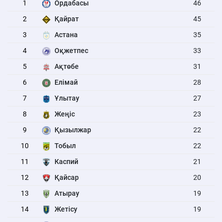
1
Ордабасы
46
2
Қайрат
45
3
Астана
35
4
Оқжетпес
33
5
Ақтөбе
31
6
Елімай
28
7
Ұлытау
27
8
Жеңіс
23
9
Қызылжар
22
10
Тобыл
22
11
Каспий
21
12
Қайсар
20
13
Атырау
19
14
Жетісу
19