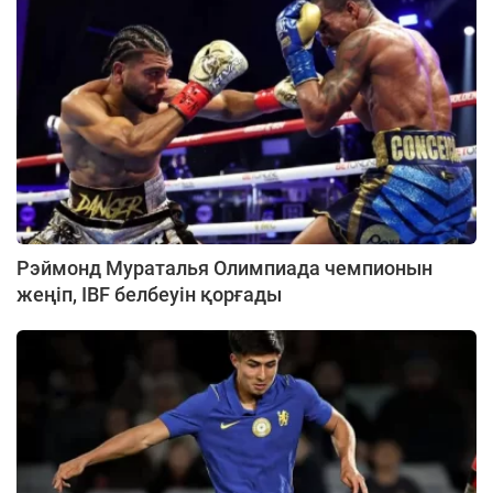
Рэймонд Мураталья Олимпиада чемпионын
жеңіп, IBF белбеуін қорғады