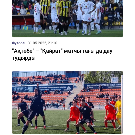
Футбол
31.05.2025, 21:10
"Ақтөбе" – "Қайрат" матчы тағы да дау
тудырды