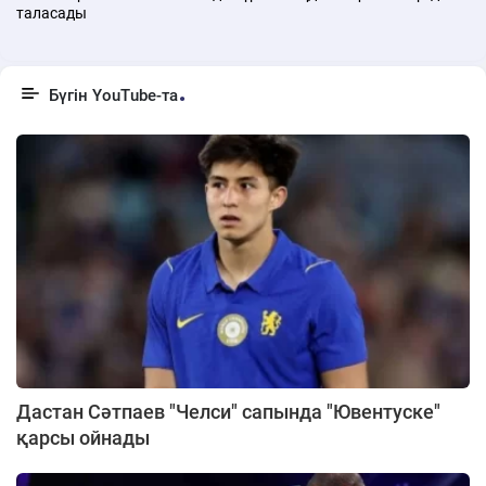
таласады
Бүгін YouTube-та
Дастан Сәтпаев "Челси" сапында "Ювентуске"
қарсы ойнады