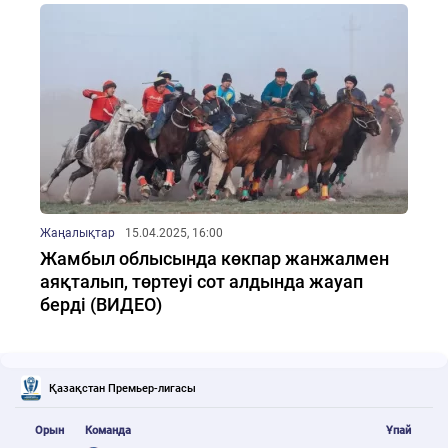
Жаңалықтар
15.04.2025, 16:00
Жамбыл облысында көкпар жанжалмен
аяқталып, төртеуі сот алдында жауап
берді (ВИДЕО)
Қазақстан Премьер-лигасы
Орын
Команда
Ұпай