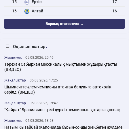
15
Ертіс
17
16
Алтай
16
Барлық статистика →
Оқылып жатыр
Жекпе-жек
05.08.2026, 20:46
Төрехан Сабырхан мексикалық мықтымен жұдырықтасты
(ВИДЕО)
Жаңалықтар
05.08.2026, 17:25
Шымкентте әлем чемпионы атанған балуанға автокөлік
берілді (ВИДЕО)
Жаңалықтар
05.08.2026, 19:47
"Қайрат" Бразилияның екі дүркін чемпионын қатарға қоспақ
Жекпе-жек
04.08.2026, 18:58
Назым Қызайбай Жапонияда бұрын-соңды жеңбеген жүлдеге