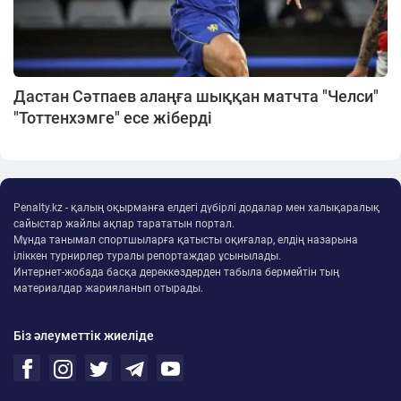
Дастан Сәтпаев алаңға шыққан матчта "Челси"
"Тоттенхэмге" есе жіберді
Penalty.kz - қалың оқырманға елдегі дүбірлі додалар мен халықаралық
сайыстар жайлы ақпар тарататын портал.
Мұнда танымал спортшыларға қатысты оқиғалар, елдің назарына
іліккен турнирлер туралы репортаждар ұсынылады.
Интернет-жобада басқа дереккөздерден табыла бермейтін тың
материалдар жарияланып отырады.
Біз әлеуметтік жиеліде