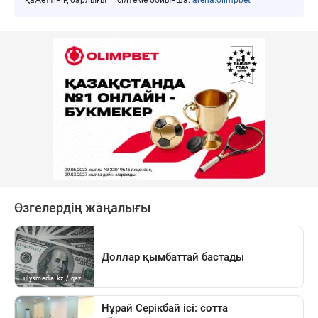
қажеттінің барлығы — сілтеме бойынша:
arena.olimpbet