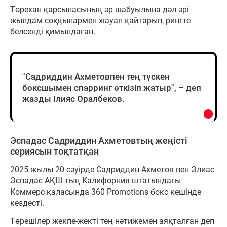
Төрехан қарсыласының әр шабуылына дәл әрі
жылдам соққылармен жауап қайтарып, рингте
белсенді қимылдаған.
"Садриддин Ахметовпен тең түскен
боксшымен спарринг өткізіп жатыр", – деп
жазды Ілияс Оралбеков.
Эспадас Садриддин Ахметовтың жеңісті
сериясын тоқтатқан
2025 жылы 20 сәуірде Садриддин Ахметов пен Элиас
Эспадас АҚШ-тың Калифорния штатындағы
Коммерс қаласында 360 Promotions бокс кешінде
кездесті.
Төрешілер жекпе-жекті тең нәтижемен аяқталған деп