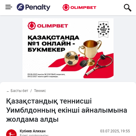
← Басты бет
Теннис
Қазақстандық теннисші
Уимблдонның екінші айналымына
жолдама алды
Кубеев Алихан
03.07.2025, 19:55
Бокс шолушысы