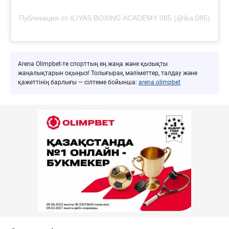
Публикация от ILIYAS BOXING ACADEMY 085 (@iba.085)
Arena Olimpbet-те спорттың ең жаңа және қызықты
жаңалықтарын оқыңыз! Толығырақ мәліметтер, талдау және
қажеттінің барлығы — сілтеме бойынша:
arena.olimpbet