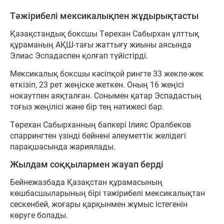
Тәжірибелі мексикалықпен жұдырықтасты
Қазақстандық боксшы Төрехан Сабырхан ұлттық
құраманың АҚШ-тағы жаттығу жиыны аясында
Элиас Эспадаспен қолғап түйістірді.
Мексикалық боксшы кәсіпқой рингте 33 жекпе-жек
өткізіп, 23 рет жеңіске жеткен. Оның 16 жеңісі
нокаутпен аяқталған. Сонымен қатар Эспадастың
тоғыз жеңілісі және бір тең нәтижесі бар.
Төрехан Сабырханның бапкері Ілияс Оралбеков
спаррингтен үзінді бейнені әлеуметтік желідегі
парақшасында жариялады.
Жылдам соққылармен жауап берді
Бейнежазбада Қазақстан құрамасының
көшбасшыларының бірі тәжірибелі мексикалықтан
сескенбей, жоғары қарқынмен жұмыс істегенін
көруге болады.