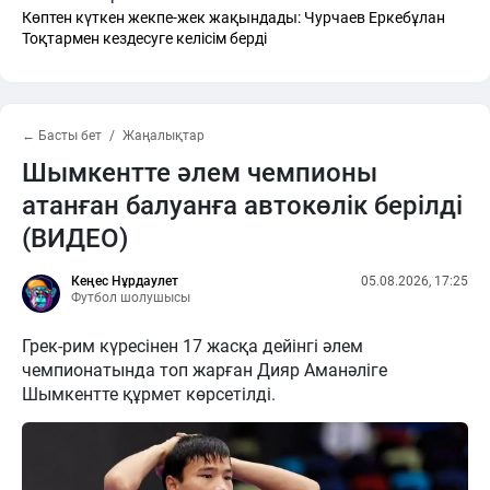
Көптен күткен жекпе-жек жақындады: Чурчаев Еркебұлан
Тоқтармен кездесуге келісім берді
← Басты бет
Жаңалықтар
Шымкентте әлем чемпионы
атанған балуанға автокөлік берілді
(ВИДЕО)
Кеңес Нұрдаулет
05.08.2026, 17:25
Футбол шолушысы
Грек-рим күресінен 17 жасқа дейінгі әлем
чемпионатында топ жарған Дияр Аманәліге
Шымкентте құрмет көрсетілді.