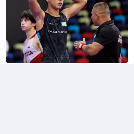
24kz
Әлем чемпионы марапатталды
Шымкентте грек-рим күресінен жасөспірімдер
арасындағы әлем чемпионы Дияр Аманәліні
салтанатты түрде қарсы алу рәсімі өтті. Жергілікті
спорт қауымдастығы 55 келіге дейінгі салмақ
дәрежесінде алтын медаль жеңіп алған балуанның
жетістігін жоғары бағалады.
Бакуде жеңімпаз атанған балуанға жаңа шетелдік