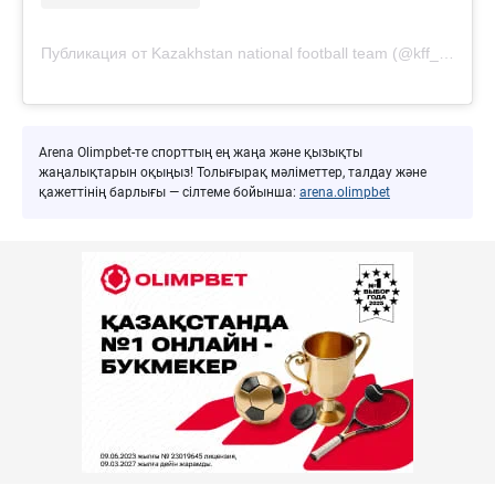
Публикация от Kazakhstan national football team (@kff_team)
Arena Olimpbet-те спорттың ең жаңа және қызықты
жаңалықтарын оқыңыз! Толығырақ мәліметтер, талдау және
қажеттінің барлығы — сілтеме бойынша:
arena.olimpbet