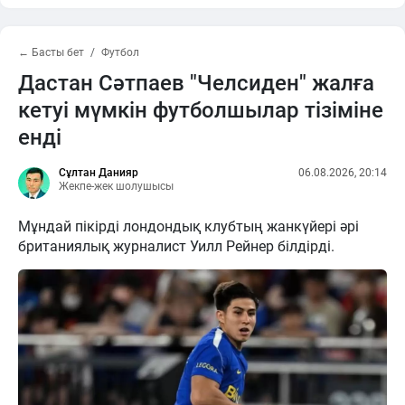
← Басты бет
Футбол
Дастан Сәтпаев "Челсиден" жалға
кетуі мүмкін футболшылар тізіміне
енді
Сұлтан Данияр
06.08.2026, 20:14
Жекпе-жек шолушысы
Мұндай пікірді лондондық клубтың жанкүйері әрі
британиялық журналист Уилл Рейнер білдірді.