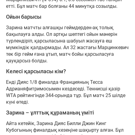
етті. Бұл матч бар болғаны 44 минутқа созылды.
Ойын барысы
Зарина матчты алғашқы геймдерден-ақ толық
бақылауға алды. Ол артқы шептегі ойын мәнерін
түрлендіріп, қарсыласына шабуыл жасауға еш
мүмкіндік қалдырмады. Ал 32 жастағы Марцинкевич
тек бір гейм ғана ұтып, матч бойы қарсыласуға
қауқарсыз болды.
Келесі қарсыласы кім?
Енді Дияс 1/8 финалда Францияның Тесса
Адрианяфитримосымен кездеседі. Теннисші қазір
WTA рейтингінде 344-орында тұр. Бұл матч 25 шілде
күні өтеді.
Зарина – ұлттық құраманың үміті
Айта кетейік, Зарина Дияс Билли Джин Кинг
Кубогының финалдық кезеңіне шақырту алған. Бұл