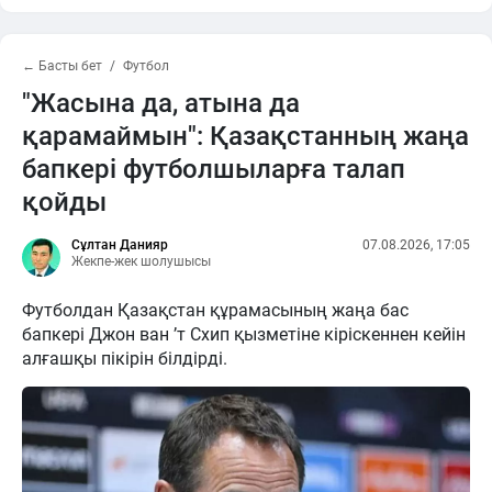
← Басты бет
Футбол
"Жасына да, атына да
қарамаймын": Қазақстанның жаңа
бапкері футболшыларға талап
қойды
Сұлтан Данияр
07.08.2026, 17:05
Жекпе-жек шолушысы
Футболдан Қазақстан құрамасының жаңа бас
бапкері Джон ван ’т Схип қызметіне кіріскеннен кейін
алғашқы пікірін білдірді.