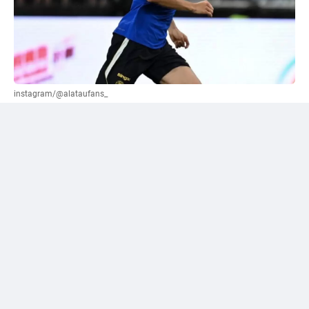
instagram/@alataufans_
Сәтпаевқа қатысты "жалға беру" нұсқасы
ұсынылды
Әлеуметтік желі қолданушыларының бірі Уилл
Рейнерден трансферлік терезе жабылғанға дейін
"Челси" кіммен қоштасуы керек екенін сұрады.
Журналист өз жауабында лондондық клуб сатуы
немесе уақытша басқа командаға жіберуі қажет деп
есептейтін футболшылардың тізімін жариялады. Сол
тізімге Дастан Сәтпаев та енген.
Рейнер жас шабуылшының аты-жөнінің тұсына
"жалға беру" деген нұсқаны көрсеткен. Бұл —