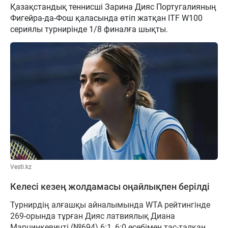
Қазақстандық теннисші Зарина Дияс Португалияның
Фигейра-да-Фош қаласында өтіп жатқан ITF W100
сериялы турнирінде 1/8 финалға шықты.
Vesti.kz
Келесі кезең жолдамасы оңайлықпен берілді
Турнирдің алғашқы айналымында WTA рейтингінде
269-орында тұрған Дияс латвиялық Диана
Марцинкевичті (№694) 6:1, 6:0 есебімен тас-талқан