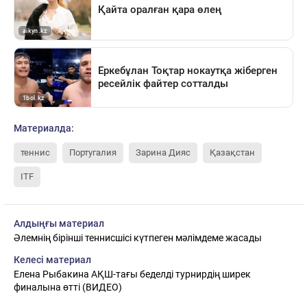
Материалда:
теннис
Португалия
Зарина Дияс
Қазақстан
ITF
Алдыңғы материал
Әлемнің бірінші теннисшісі күтпеген мәлімдеме жасады
Келесі материал
Елена Рыбакина АҚШ-тағы беделді турнирдің ширек
финалына өтті (ВИДЕО)