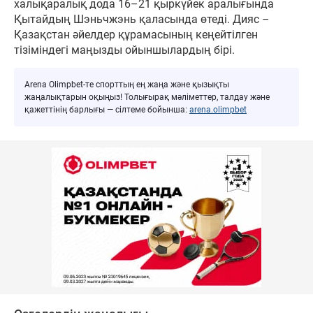
халықаралық дода 16–21 қыркүйек аралығында
Қытайдың Шэньчжэнь қаласында өтеді. Дияс –
Қазақстан әйелдер құрамасының кеңейтілген
тізіміндегі маңызды ойыншылардың бірі.
Arena Olimpbet-те спорттың ең жаңа және қызықты
жаңалықтарын оқыңыз! Толығырақ мәліметтер, талдау және
қажеттінің барлығы — сілтеме бойынша:
arena.olimpbet