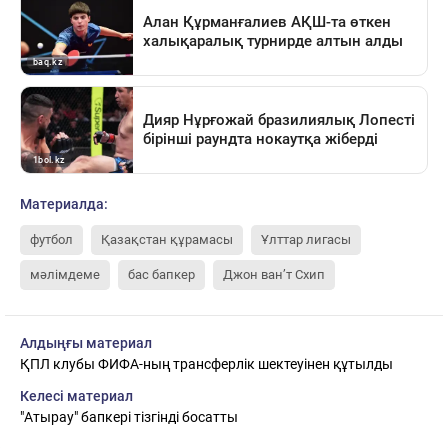
Материалда:
футбол
Қазақстан құрамасы
Ұлттар лигасы
мәлімдеме
бас бапкер
Джон ван’т Схип
Алдыңғы материал
ҚПЛ клубы ФИФА-ның трансферлік шектеуінен құтылды
Келесі материал
"Атырау" бапкері тізгінді босатты