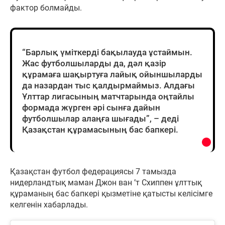
фактор болмайды.
“Барлық үміткерді бақылауда ұстаймын.
Жас футболшыларды да, дәл қазір
құрамаға шақыртуға лайық ойыншыларды
да назардан тыс қалдырмаймыз. Алдағы
Ұлттар лигасының матчтарында оңтайлы
формада жүрген әрі сынға дайын
футболшылар алаңға шығады”, – деді
Қазақстан құрамасының бас бапкері.
Қазақстан футбол федерациясы 7 тамызда
нидерландтық маман Джон ван ’т Схиппен ұлттық
құраманың бас бапкері қызметіне қатысты келісімге
келгенін хабарлады.