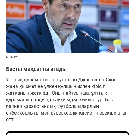
NUR.kz
Басты мақсатты атады
Ұлттық құрама тізгінін ұстаған Джон ван ’т Схип
жаңа қызметіне үлкен құлшыныспен кірісіп
жатқанын жеткізді. Оның айтуынша, ұлттық
құраманың алдында ауқымды жұмыс тұр. Бас
бапкер қазақстандық футболшылардың
еңбекқорлығы мен күрескерлік қасиетін ерекше атап
өтті.