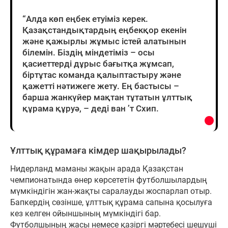
“Алда көп еңбек етуіміз керек.
Қазақстандықтардың еңбекқор екенін
және қажырлы жұмыс істей алатынын
білемін. Біздің міндетіміз – осы
қасиеттерді дұрыс бағытқа жұмсап,
біртұтас команда қалыптастыру және
қажетті нәтижеге жету. Ең бастысы –
барша жанкүйер мақтан тұтатын ұлттық
құрама құруә, – деді ван ’т Схип.
Ұлттық құрамаға кімдер шақырылады?
Нидерланд маманы жақын арада Қазақстан
чемпионатында өнер көрсететін футболшылардың
мүмкіндігін жан-жақты саралауды жоспарлап отыр.
Бапкердің сөзінше, ұлттық құрама сапына қосылуға
кез келген ойыншының мүмкіндігі бар.
Футболшының жасы немесе қазіргі мәртебесі шешуші