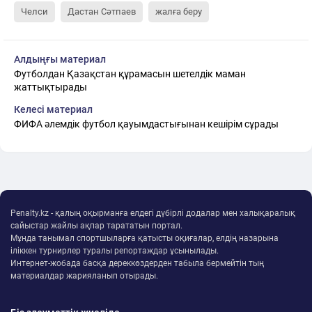
Челси
Дастан Сәтпаев
жалға беру
Алдыңғы материал
Футболдан Қазақстан құрамасын шетелдік маман
жаттықтырады
Келесі материал
ФИФА әлемдік футбол қауымдастығынан кешірім сұрады
Penalty.kz - қалың оқырманға елдегі дүбірлі додалар мен халықаралық
сайыстар жайлы ақпар тарататын портал.
Мұнда танымал спортшыларға қатысты оқиғалар, елдің назарына
іліккен турнирлер туралы репортаждар ұсынылады.
Интернет-жобада басқа дереккөздерден табыла бермейтін тың
материалдар жарияланып отырады.