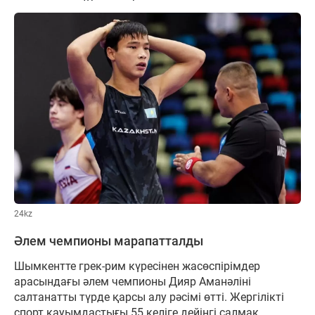
24kz
Әлем чемпионы марапатталды
Шымкентте грек-рим күресінен жасөспірімдер
арасындағы әлем чемпионы Дияр Аманәліні
салтанатты түрде қарсы алу рәсімі өтті. Жергілікті
спорт қауымдастығы 55 келіге дейінгі салмақ