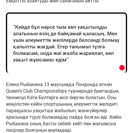
уақытты азайтуды жөн санағанын айтты.
“Кейде бұл нәрсе тым көп уақытыңды
алатынын өзің де байқамай қаласың. Мен
үшін әлеуметтік желілерде белсенді болмау
қалыпты жағдай. Егер танымал тұлға
болмасам, онда жиі жазба жариялап, көп
уақыт жұмсамас едім”
Елена Рыбакина 13 маусымда Лондонда өткен
Queen’s Club Championships турнирінде британдық
теннисші Кэти Бултерге жол берген болатын. Осы
жеңілістен кейін спортшының әлеуметтік желідегі
парақшасы уақытша жабылып, жанкүйерлер
арасында түрлі болжамдар пайда болған еді. Кейін
Рыбакина оның басты себебі хейт пен жағымсыз
пікірлер болғанын мәлімдеді.