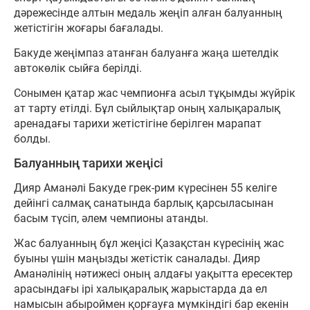
дәрежесінде алтын медаль жеңіп алған балуанның
жетістігін жоғары бағалады.
Бакуде жеңімпаз атанған балуанға жаңа шетелдік
автокөлік сыйға берілді.
Сонымен қатар жас чемпионға асыл тұқымды жүйрік
ат тарту етілді. Бұл сыйлықтар оның халықаралық
аренадағы тарихи жетістігіне берілген марапат
болды.
Балуанның тарихи жеңісі
Дияр Аманәлі Бакуде грек-рим күресінен 55 келіге
дейінгі салмақ санатында барлық қарсыласынан
басым түсіп, әлем чемпионы атанды.
Жас балуанның бұл жеңісі Қазақстан күресінің жас
буыны үшін маңызды жетістік саналады. Дияр
Аманәлінің нәтижесі оның алдағы уақытта ересектер
арасындағы ірі халықаралық жарыстарда да ел
намысын абыроймен қорғауға мүмкіндігі бар екенін