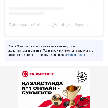
Публикация от Grekoroman_WrestlingKz (@grekoroman_wrestlingkz)
Arena Olimpbet-те спорттың ең жаңа және қызықты
жаңалықтарын оқыңыз! Толығырақ мәліметтер, талдау және
қажеттінің барлығы — сілтеме бойынша:
arena.olimpbet