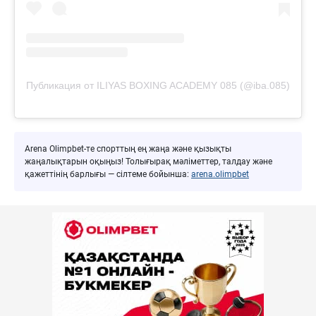
Публикация от ILIYAS BOXING ACADEMY 085 (@iba.085)
Arena Olimpbet-те спорттың ең жаңа және қызықты
жаңалықтарын оқыңыз! Толығырақ мәліметтер, талдау және
қажеттінің барлығы — сілтеме бойынша:
arena.olimpbet