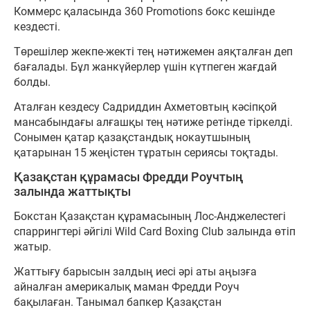
Коммерс қаласында 360 Promotions бокс кешінде
кездесті.
Төрешілер жекпе-жекті тең нәтижемен аяқталған деп
бағалады. Бұл жанкүйерлер үшін күтпеген жағдай
болды.
Аталған кездесу Садриддин Ахметовтың кәсіпқой
мансабындағы алғашқы тең нәтиже ретінде тіркелді.
Сонымен қатар қазақстандық нокаутшының
қатарынан 15 жеңістен тұратын сериясы тоқтады.
Қазақстан құрамасы Фредди Роучтың
залында жаттықты
Бокстан Қазақстан құрамасының Лос-Анджелестегі
спаррингтері әйгілі Wild Card Boxing Club залында өтіп
жатыр.
Жаттығу барысын залдың иесі әрі аты аңызға
айналған америкалық маман Фредди Роуч
бақылаған. Танымал бапкер Қазақстан