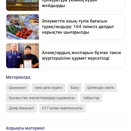
Материалда:
Шымкент
грек-рим күресі
Баку
Шетелдік көлік
Қазақстан жасөспірімдер құрамасы
табыстау
Дияр Аманәлі
U17 әлем чемпионаты
Алдыңғы материал