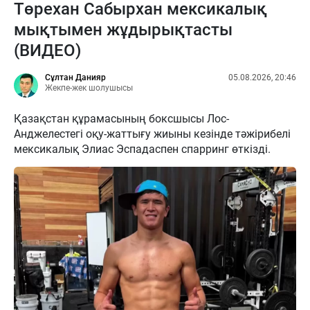
Төрехан Сабырхан мексикалық
мықтымен жұдырықтасты
(ВИДЕО)
Сұлтан Данияр
05.08.2026, 20:46
Жекпе-жек шолушысы
Қазақстан құрамасының боксшысы Лос-
Анджелестегі оқу-жаттығу жиыны кезінде тәжірибелі
мексикалық Элиас Эспадаспен спарринг өткізді.