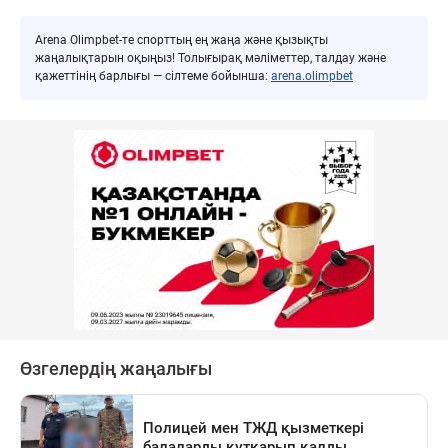
Arena Olimpbet-те спорттың ең жаңа және қызықты
жаңалықтарын оқыңыз! Толығырақ мәліметтер, талдау және
қажеттінің барлығы — сілтеме бойынша:
arena.olimpbet