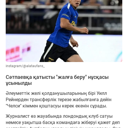
instagram/@alataufans_
Сәтпаевқа қатысты "жалға беру" нұсқасы
ұсынылды
Әлеуметтік желі қолданушыларының бірі Уилл
Рейнерден трансферлік терезе жабылғанға дейін
"Челси" кіммен қоштасуы керек екенін сұрады.
Журналист өз жауабында лондондық клуб сатуы
немесе уақытша басқа командаға жіберуі қажет деп