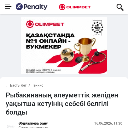
← Басты бет
Теннис
Рыбакинаның әлеуметтік желіден
уақытша кетуінің себебі белгілі
болды
Әбдіғалиева Бану
16.06.2026, 11:30
Спорт шолушысы