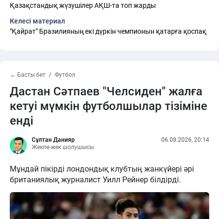
Қазақстандық жүзушілер АҚШ-та топ жарды
Келесі материал
"Қайрат" Бразилияның екі дүркін чемпионын қатарға қоспақ
← Басты бет
Футбол
Дастан Сәтпаев "Челсиден" жалға
кетуі мүмкін футболшылар тізіміне
енді
Сұлтан Данияр
06.08.2026, 20:14
Жекпе-жек шолушысы
Мұндай пікірді лондондық клубтың жанкүйері әрі
британиялық журналист Уилл Рейнер білдірді.