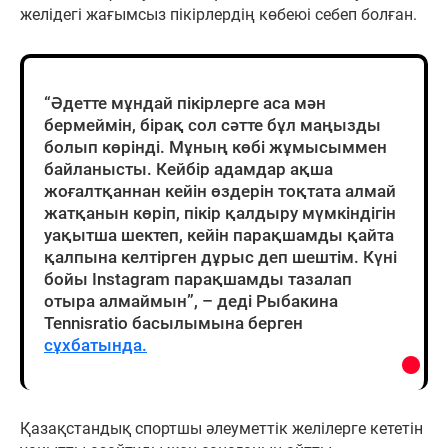
желідегі жағымсыз пікірлердің көбеюі себеп болған.
“Әдетте мұндай пікірлерге аса мән
бермеймін, бірақ сол сәтте бұл маңызды
болып көрінді. Мұның көбі жұмысыммен
байланысты. Кейбір адамдар ақша
жоғалтқаннан кейін өздерін тоқтата алмай
жатқанын көріп, пікір қалдыру мүмкіндігін
уақытша шектеп, кейін парақшамды қайта
қалпына келтірген дұрыс деп шештім. Күні
бойы Instagram парақшамды тазалап
отыра алмаймын”, – деді Рыбакина
Tennisratio басылымына берген
сұхбатында.
Қазақстандық спортшы әлеуметтік желілерге кететін