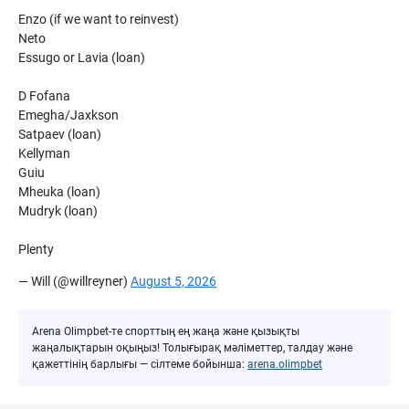
Enzo (if we want to reinvest)
Neto
Essugo or Lavia (loan)
D Fofana
Emegha/Jaxkson
Satpaev (loan)
Kellyman
Guiu
Mheuka (loan)
Mudryk (loan)
Plenty
— Will (@willreyner)
August 5, 2026
Arena Olimpbet-те спорттың ең жаңа және қызықты
жаңалықтарын оқыңыз! Толығырақ мәліметтер, талдау және
қажеттінің барлығы — сілтеме бойынша:
arena.olimpbet