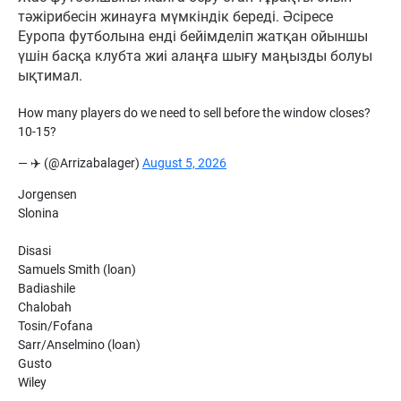
тәжірибесін жинауға мүмкіндік береді. Әсіресе
Еуропа футболына енді бейімделіп жатқан ойыншы
үшін басқа клубта жиі алаңға шығу маңызды болуы
ықтимал.
How many players do we need to sell before the window closes?
10-15?
— ✈️ (@Arrizabalager)
August 5, 2026
Jorgensen
Slonina
Disasi
Samuels Smith (loan)
Badiashile
Chalobah
Tosin/Fofana
Sarr/Anselmino (loan)
Gusto
Wiley