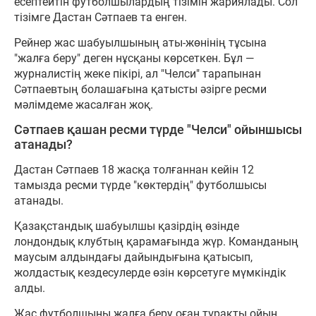
есептейтін футболшылардың тізімін жариялады. Сол
тізімге Дастан Сәтпаев та енген.
Рейнер жас шабуылшының аты-жөнінің тұсына
"жалға беру" деген нұсқаны көрсеткен. Бұл —
журналистің жеке пікірі, ал "Челси" тарапынан
Сәтпаевтың болашағына қатысты әзірге ресми
мәлімдеме жасалған жоқ.
Сәтпаев қашан ресми түрде "Челси" ойыншысы
атанады?
Дастан Сәтпаев 18 жасқа толғаннан кейін 12
тамызда ресми түрде "көктердің" футболшысы
атанады.
Қазақстандық шабуылшы қазірдің өзінде
лондондық клубтың қарамағында жүр. Команданың
маусым алдындағы дайындығына қатысып,
жолдастық кездесулерде өзін көрсетуге мүмкіндік
алды.
Жас футболшыны жалға беру оған тұрақты ойын