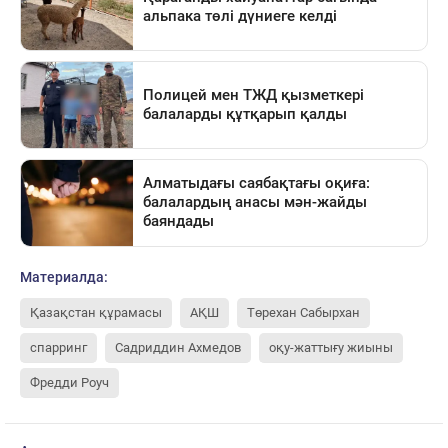
Материалда:
Қазақстан құрамасы
АҚШ
Төрехан Сабырхан
спарринг
Садриддин Ахмедов
оқу-жаттығу жиыны
Фредди Роуч