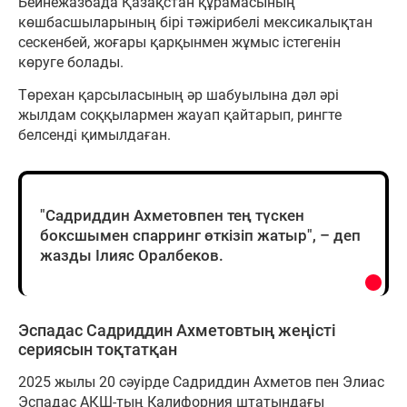
Бейнежазбада Қазақстан құрамасының
көшбасшыларының бірі тәжірибелі мексикалықтан
сескенбей, жоғары қарқынмен жұмыс істегенін
көруге болады.
Төрехан қарсыласының әр шабуылына дәл әрі
жылдам соққылармен жауап қайтарып, рингте
белсенді қимылдаған.
"Садриддин Ахметовпен тең түскен
боксшымен спарринг өткізіп жатыр", – деп
жазды Ілияс Оралбеков.
Эспадас Садриддин Ахметовтың жеңісті
сериясын тоқтатқан
2025 жылы 20 сәуірде Садриддин Ахметов пен Элиас
Эспадас АҚШ-тың Калифорния штатындағы