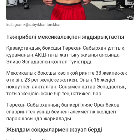
Instagram/@sabyrkhantorekhan
Тәжірибелі мексикалықпен жұдырықтасты
Қазақстандық боксшы Төрехан Сабырхан ұлттық
құраманың АҚШ-тағы жаттығу жиыны аясында
Элиас Эспадаспен қолғап түйістірді.
Мексикалық боксшы кәсіпқой рингте 33 жекпе-жек
өткізіп, 23 рет жеңіске жеткен. Оның 16 жеңісі
нокаутпен аяқталған. Сонымен қатар Эспадастың
тоғыз жеңілісі және бір тең нәтижесі бар.
Төрехан Сабырханның бапкері Ілияс Оралбеков
спаррингтен үзінді бейнені әлеуметтік желідегі
парақшасында жариялады.
Жылдам соққылармен жауап берді