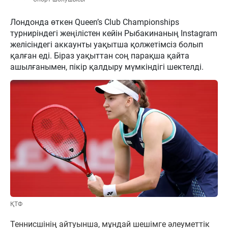
Лондонда өткен Queen’s Club Championships
турниріндегі жеңілістен кейін Рыбакинаның Instagram
желісіндегі аккаунты уақытша қолжетімсіз болып
қалған еді. Біраз уақыттан соң парақша қайта
ашылғанымен, пікір қалдыру мүмкіндігі шектелді.
ҚТФ
Теннисшінің айтуынша, мұндай шешімге әлеуметтік