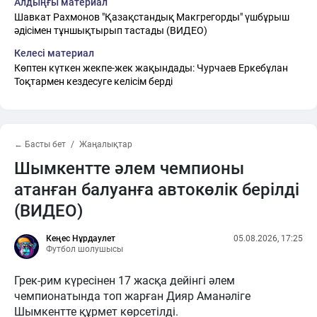
Алдыңғы материал
Шавкат Рахмонов "Қазақстандық Макгрегорды" үшбұрыш
әдісімен тұншықтырып тастады (ВИДЕО)
Келесі материал
Көптен күткен жекпе-жек жақындады: Чурчаев Еркебұлан
Тоқтармен кездесуге келісім берді
← Басты бет
Жаңалықтар
Шымкентте әлем чемпионы
атанған балуанға автокөлік берілді
(ВИДЕО)
Кеңес Нұрдаулет
05.08.2026, 17:25
Футбол шолушысы
Грек-рим күресінен 17 жасқа дейінгі әлем
чемпионатында топ жарған Дияр Аманәліге
Шымкентте құрмет көрсетілді.