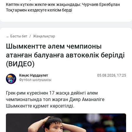
Көптен күткен жекпе-жек жақындады: Чурчаев Еркебұлан
Тоқтармен кездесуге келісім берді
← Басты бет
Жаңалықтар
Шымкентте әлем чемпионы
атанған балуанға автокөлік берілді
(ВИДЕО)
Кеңес Нұрдаулет
05.08.2026, 17:25
Футбол шолушысы
Грек-рим күресінен 17 жасқа дейінгі әлем
чемпионатында топ жарған Дияр Аманәліге
Шымкентте құрмет көрсетілді.