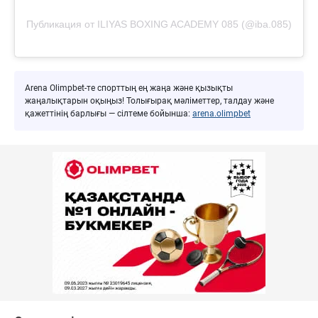
Публикация от ILIYAS BOXING ACADEMY 085 (@iba.085)
Arena Olimpbet-те спорттың ең жаңа және қызықты
жаңалықтарын оқыңыз! Толығырақ мәліметтер, талдау және
қажеттінің барлығы — сілтеме бойынша:
arena.olimpbet