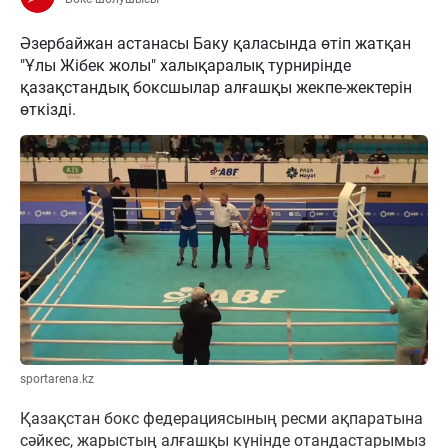
Әзербайжан астанасы Баку қаласында өтіп жатқан
"Ұлы Жібек жолы" халықаралық турнирінде
қазақстандық боксшылар алғашқы жекпе-жектерін
өткізді.
sportarena.kz
Қазақстан бокс федерациясының ресми ақпаратына
сәйкес, жарыстың алғашқы күнінде отандастарымыз