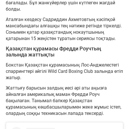
бағалады. Бұл жанкүйерлер үшін күтпеген жағдай
болды.
Аталған кездесу Садриддин Ахметовтың кәсіпқой
мансабындағы алғашқы тең нәтиже ретінде тіркелді.
Сонымен қатар қазақстандық нокаутшының
қатарынан 15 жеңістен тұратын сериясы тоқтады.
Қазақстан құрамасы Фредди Роучтың
залында жаттықты
Бокстан Қазақстан құрамасының Лос-Анджелестегі
спаррингтері әйгілі Wild Card Boxing Club залында өтіп
жатыр.
Жаттығу барысын залдың иесі әрі аты аңызға
айналған америкалық маман Фредди Роуч
бақылаған. Танымал бапкер Қазақстан
құрамасының көшбасшыларымен жеке жұмыс істеп,
олардың соққы техникасын лапада тексерді.