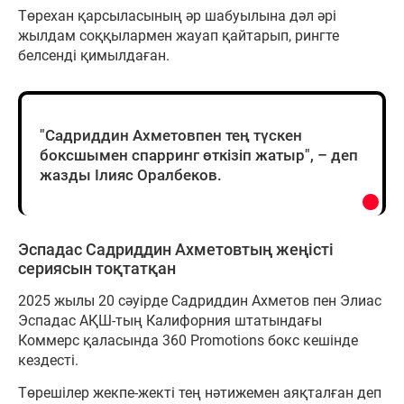
Төрехан қарсыласының әр шабуылына дәл әрі
жылдам соққылармен жауап қайтарып, рингте
белсенді қимылдаған.
"Садриддин Ахметовпен тең түскен
боксшымен спарринг өткізіп жатыр", – деп
жазды Ілияс Оралбеков.
Эспадас Садриддин Ахметовтың жеңісті
сериясын тоқтатқан
2025 жылы 20 сәуірде Садриддин Ахметов пен Элиас
Эспадас АҚШ-тың Калифорния штатындағы
Коммерс қаласында 360 Promotions бокс кешінде
кездесті.
Төрешілер жекпе-жекті тең нәтижемен аяқталған деп