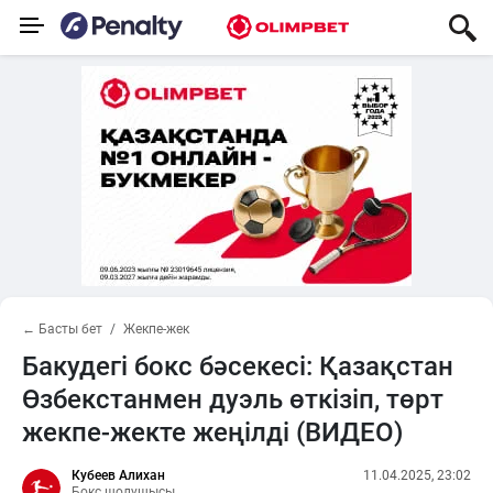
← Басты бет
Жекпе-жек
Бакудегі бокс бәсекесі: Қазақстан
Өзбекстанмен дуэль өткізіп, төрт
жекпе-жекте жеңілді (ВИДЕО)
Кубеев Алихан
11.04.2025, 23:02
Бокс шолушысы