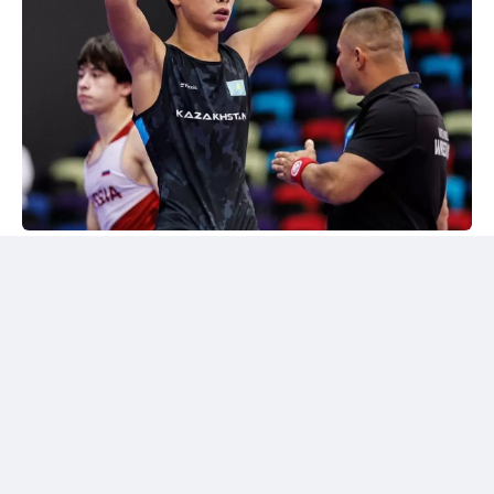
24kz
Әлем чемпионы марапатталды
Шымкентте грек-рим күресінен жасөспірімдер
арасындағы әлем чемпионы Дияр Аманәліні
салтанатты түрде қарсы алу рәсімі өтті. Жергілікті
спорт қауымдастығы 55 келіге дейінгі салмақ
дәрежесінде алтын медаль жеңіп алған балуанның
жетістігін жоғары бағалады.
Бакуде жеңімпаз атанған балуанға жаңа шетелдік