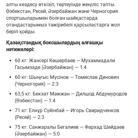
алты кездесу өткізіп, төртеуінде жеңіліс тапты.
Өзбекстан, Ресей, Әзербайжан және Черногория
спортшыларымен болған шайқастарда
отандастарымыз тәжірибелі қарсыластарға жол
беріп қойды.
Қазақстандық боксшылардың алғашқы
нәтижелері:
60 кг: Жансері Көшербаев — Мухаммадали
Гасымзаде (Әзербайжан) — 1:4
60 кг: Шыңғыс Мүсінов — Томислав Динович
(Черногория) — 2:3
63,5 кг: Бекзат Мәжжан — Дилшод Абдумуродов
(Өзбекстан) — 1:4
71 кг: Елнұр Сүйінбай — Игорь Свиридченков
(Ресей) — 2:3
75 кг: Санжаралы Бегалиев — Фархад Шейдаев
(Әзербайжан) — 5:0