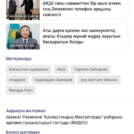
Материалда:
Қазақстан құрамасы
АҚШ
Төрехан Сабырхан
спарринг
Садриддин Ахмедов
оқу-жаттығу жиыны
Фредди Роуч
Алдыңғы материал
Шавкат Рахмонов "Қазақстандық Макгрегорды" үшбұрыш
әдісімен тұншықтырып тастады (ВИДЕО)
Келесі материал