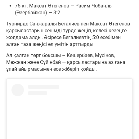
75 кг: Мақсат Өтегенов — Расим Чобанлы
(Әзербайжан) — 3:2
Турнирде Санжаралы Бегалиев пен Максат Өтегенов
қарсыластарын сенімді түрде жеңіп, келесі кезеңге
жолдама алды. Әсіресе Бегалиевтің 5:0 есебімен
алған таза жеңісі ел үмітін арттырды.
Ал қалған төрт боксшы – Көшербаев, Мүсінов,
Мәжжан және Сүйінбай — қарсыластарына аз ғана
ұпай айырмасымен есе жіберіп қойды.