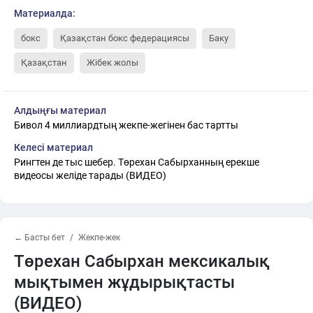
Материалда:
бокс
Қазақстан бокс федерациясы
Баку
Қазақстан
Жібек жолы
Алдыңғы материал
Бивол 4 миллиардтың жекпе-жегінен бас тартты
Келесі материал
Рингтен де тыс шебер. Төрехан Сабырханның ерекше
видеосы желіде тарады (ВИДЕО)
← Басты бет
Жекпе-жек
Төрехан Сабырхан мексикалық
мықтымен жұдырықтасты
(ВИДЕО)