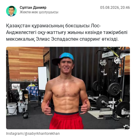
Сұлтан Данияр
05.08.2026, 20:46
Жекпе-жек шолушысы
Қазақстан құрамасының боксшысы Лос-
Анджелестегі оқу-жаттығу жиыны кезінде тәжірибелі
мексикалық Элиас Эспадаспен спарринг өткізді.
Instagram/@sabyrkhantorekhan