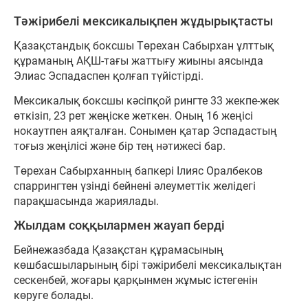
Тәжірибелі мексикалықпен жұдырықтасты
Қазақстандық боксшы Төрехан Сабырхан ұлттық
құраманың АҚШ-тағы жаттығу жиыны аясында
Элиас Эспадаспен қолғап түйістірді.
Мексикалық боксшы кәсіпқой рингте 33 жекпе-жек
өткізіп, 23 рет жеңіске жеткен. Оның 16 жеңісі
нокаутпен аяқталған. Сонымен қатар Эспадастың
тоғыз жеңілісі және бір тең нәтижесі бар.
Төрехан Сабырханның бапкері Ілияс Оралбеков
спаррингтен үзінді бейнені әлеуметтік желідегі
парақшасында жариялады.
Жылдам соққылармен жауап берді
Бейнежазбада Қазақстан құрамасының
көшбасшыларының бірі тәжірибелі мексикалықтан
сескенбей, жоғары қарқынмен жұмыс істегенін
көруге болады.