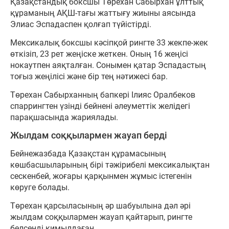
Қазақстандық боксшы Төрехан Сабырхан ұлттық
құраманың АҚШ-тағы жаттығу жиыны аясында
Элиас Эспадаспен қолғап түйістірді.
Мексикалық боксшы кәсіпқой рингте 33 жекпе-жек
өткізіп, 23 рет жеңіске жеткен. Оның 16 жеңісі
нокаутпен аяқталған. Сонымен қатар Эспадастың
тоғыз жеңілісі және бір тең нәтижесі бар.
Төрехан Сабырханның бапкері Ілияс Оралбеков
спаррингтен үзінді бейнені әлеуметтік желідегі
парақшасында жариялады.
Жылдам соққылармен жауап берді
Бейнежазбада Қазақстан құрамасының
көшбасшыларының бірі тәжірибелі мексикалықтан
сескенбей, жоғары қарқынмен жұмыс істегенін
көруге болады.
Төрехан қарсыласының әр шабуылына дәл әрі
жылдам соққылармен жауап қайтарып, рингте
белсенді қимылдаған.