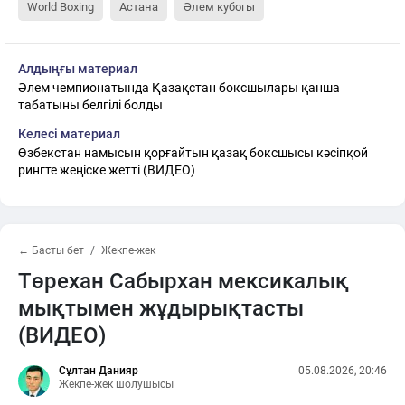
World Boxing
Астана
Әлем кубогы
Алдыңғы материал
Әлем чемпионатында Қазақстан боксшылары қанша
табатыны белгілі болды
Келесі материал
Өзбекстан намысын қорғайтын қазақ боксшысы кәсіпқой
рингте жеңіске жетті (ВИДЕО)
← Басты бет
Жекпе-жек
Төрехан Сабырхан мексикалық
мықтымен жұдырықтасты
(ВИДЕО)
Сұлтан Данияр
05.08.2026, 20:46
Жекпе-жек шолушысы