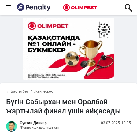
← Басты бет
Жекпе-жек
Бүгін Сабырхан мен Оралбай
жартылай финал үшін айқасады
Сұлтан Данияр
03.07.2025, 10:35
Жекпе-жек шолушысы