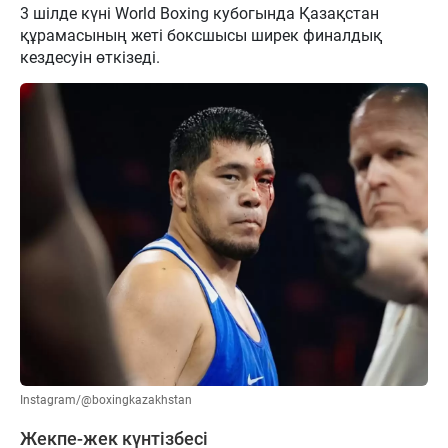
3 шілде күні World Boxing кубогында Қазақстан
құрамасының жеті боксшысы ширек финалдық
кездесуін өткізеді.
Instagram/@boxingkazakhstan
Жекпе-жек күнтізбесі