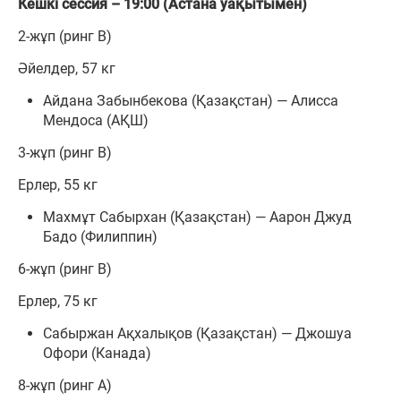
Кешкі сессия – 19:00 (Астана уақытымен)
2-жұп (ринг В)
Әйелдер, 57 кг
Айдана Забынбекова (Қазақстан) — Алисса
Мендоса (АҚШ)
3-жұп (ринг В)
Ерлер, 55 кг
Махмұт Сабырхан (Қазақстан) — Аарон Джуд
Бадо (Филиппин)
6-жұп (ринг В)
Ерлер, 75 кг
Сабыржан Ақхалықов (Қазақстан) — Джошуа
Офори (Канада)
8-жұп (ринг А)