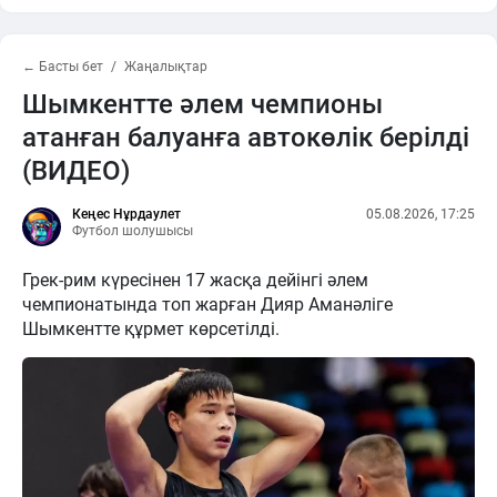
← Басты бет
Жаңалықтар
Шымкентте әлем чемпионы
атанған балуанға автокөлік берілді
(ВИДЕО)
Кеңес Нұрдаулет
05.08.2026, 17:25
Футбол шолушысы
Грек-рим күресінен 17 жасқа дейінгі әлем
чемпионатында топ жарған Дияр Аманәліге
Шымкентте құрмет көрсетілді.