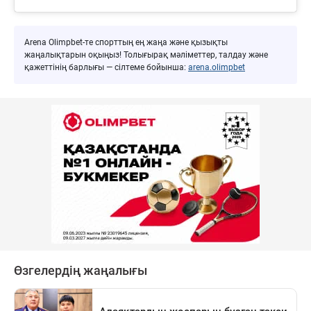
Arena Olimpbet-те спорттың ең жаңа және қызықты
жаңалықтарын оқыңыз! Толығырақ мәліметтер, талдау және
қажеттінің барлығы — сілтеме бойынша:
arena.olimpbet