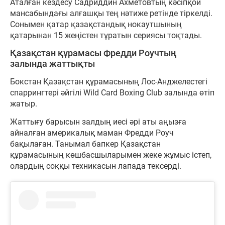
Аталған кездесу Садриддин Ахметовтың кәсіпқой
мансабындағы алғашқы тең нәтиже ретінде тіркелді.
Сонымен қатар қазақстандық нокаутшының
қатарынан 15 жеңістен тұратын сериясы тоқтады.
Қазақстан құрамасы Фредди Роучтың
залында жаттықты
Бокстан Қазақстан құрамасының Лос-Анджелестегі
спаррингтері әйгілі Wild Card Boxing Club залында өтіп
жатыр.
Жаттығу барысын залдың иесі әрі аты аңызға
айналған америкалық маман Фредди Роуч
бақылаған. Танымал бапкер Қазақстан
құрамасының көшбасшыларымен жеке жұмыс істеп,
олардың соққы техникасын лапада тексерді.