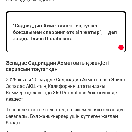
"Садриддин Ахметовпен тең түскен
боксшымен спарринг өткізіп жатыр", – деп
жазды Ілияс Оралбеков.
Эспадас Садриддин Ахметовтың жеңісті
сериясын тоқтатқан
2025 жылы 20 сәуірде Садриддин Ахметов пен Элиас
Эспадас АҚШ-тың Калифорния штатындағы
Коммерс қаласында 360 Promotions бокс кешінде
кездесті.
Төрешілер жекпе-жекті тең нәтижемен аяқталған деп
бағалады. Бұл жанкүйерлер үшін күтпеген жағдай
болды.