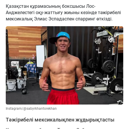
Қазақстан құрамасының боксшысы Лос-
Анджелестегі оқу-жаттығу жиыны кезінде тәжірибелі
мексикалық Элиас Эспадаспен спарринг өткізді.
Instagram/@sabyrkhantorekhan
Тәжірибелі мексикалықпен жұдырықтасты