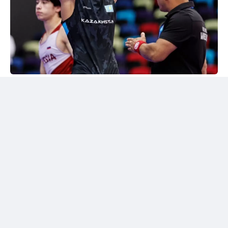
24kz
Әлем чемпионы марапатталды
Шымкентте грек-рим күресінен жасөспірімдер
арасындағы әлем чемпионы Дияр Аманәліні
салтанатты түрде қарсы алу рәсімі өтті. Жергілікті
спорт қауымдастығы 55 келіге дейінгі салмақ
дәрежесінде алтын медаль жеңіп алған балуанның
жетістігін жоғары бағалады.
Бакуде жеңімпаз атанған балуанға жаңа шетелдік
автокөлік сыйға берілді.
Сонымен қатар жас чемпионға асыл тұқымды жүйрік