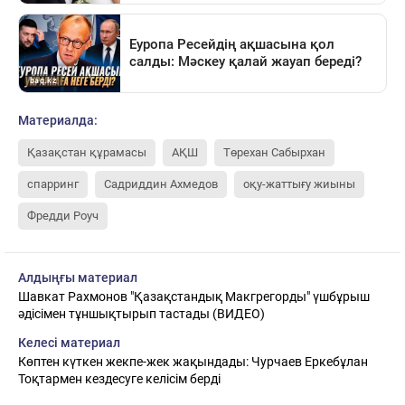
Материалда:
Қазақстан құрамасы
АҚШ
Төрехан Сабырхан
спарринг
Садриддин Ахмедов
оқу-жаттығу жиыны
Фредди Роуч
Алдыңғы материал
Шавкат Рахмонов "Қазақстандық Макгрегорды" үшбұрыш
әдісімен тұншықтырып тастады (ВИДЕО)
Келесі материал
Көптен күткен жекпе-жек жақындады: Чурчаев Еркебұлан
Тоқтармен кездесуге келісім берді