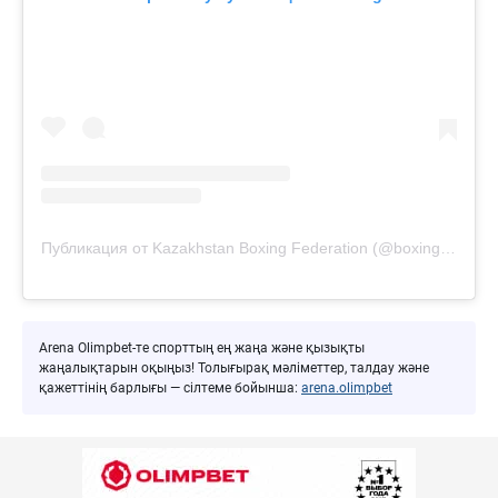
Публикация от Kazakhstan Boxing Federation (@boxingkazakhstan)
Arena Olimpbet-те спорттың ең жаңа және қызықты
жаңалықтарын оқыңыз! Толығырақ мәліметтер, талдау және
қажеттінің барлығы — сілтеме бойынша:
arena.olimpbet