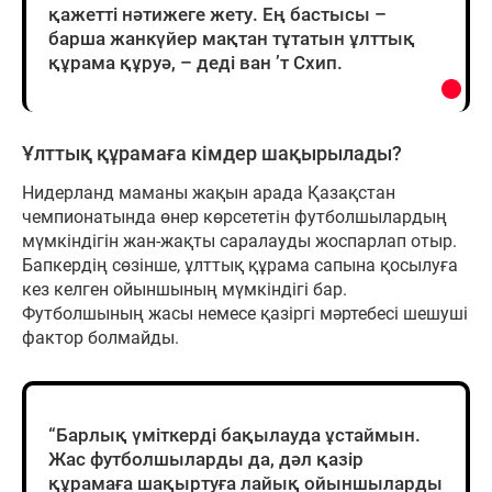
қажетті нәтижеге жету. Ең бастысы –
барша жанкүйер мақтан тұтатын ұлттық
құрама құруә, – деді ван ’т Схип.
Ұлттық құрамаға кімдер шақырылады?
Нидерланд маманы жақын арада Қазақстан
чемпионатында өнер көрсететін футболшылардың
мүмкіндігін жан-жақты саралауды жоспарлап отыр.
Бапкердің сөзінше, ұлттық құрама сапына қосылуға
кез келген ойыншының мүмкіндігі бар.
Футболшының жасы немесе қазіргі мәртебесі шешуші
фактор болмайды.
“Барлық үміткерді бақылауда ұстаймын.
Жас футболшыларды да, дәл қазір
құрамаға шақыртуға лайық ойыншыларды