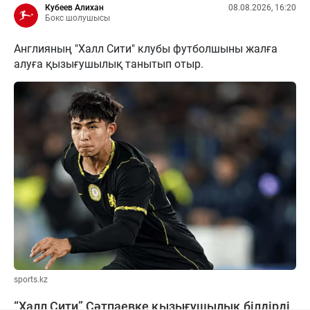
Кубеев Алихан
08.08.2026, 16:20
Бокс шолушысы
Англияның "Халл Сити" клубы футболшыны жалға
алуға қызығушылық танытып отыр.
sports.kz
“Халл Сити” Сәтпаевке қызығушылық білдірді