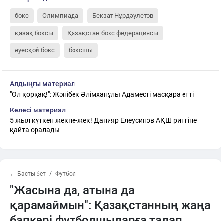
бокс
Олимпиада
Бекзат Нұрдәулетов
қазақ боксы
Қазақстан бокс федерациясы
әуесқой бокс
боксшы
Алдыңғы материал
"Ол қорқақ!": Жәнібек Әлімханұлы Адаместі масқара етті
Келесі материал
5 жыл күткен жекпе-жек! Данияр Елеусинов АҚШ рингіне
қайта оралады
← Басты бет
Футбол
"Жасына да, атына да
қарамаймын": Қазақстанның жаңа
бапкері футболшыларға талап