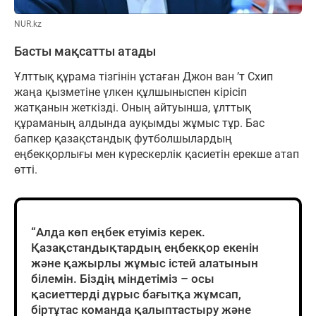
NUR.kz
Басты мақсатты атады
Ұлттық құрама тізгінін ұстаған Джон ван ’т Схип
жаңа қызметіне үлкен құлшыныспен кірісіп
жатқанын жеткізді. Оның айтуынша, ұлттық
құраманың алдында ауқымды жұмыс тұр. Бас
бапкер қазақстандық футболшылардың
еңбекқорлығы мен күрескерлік қасиетін ерекше атап
өтті.
“Алда көп еңбек етуіміз керек.
Қазақстандықтардың еңбекқор екенін
және қажырлы жұмыс істей алатынын
білемін. Біздің міндетіміз – осы
қасиеттерді дұрыс бағытқа жұмсап,
біртұтас команда қалыптастыру және