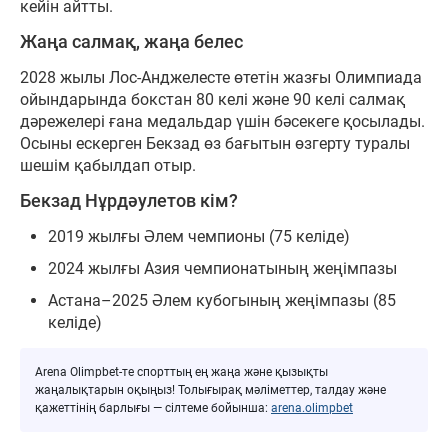
кейін айтты.
Жаңа салмақ, жаңа белес
2028 жылы Лос-Анджелесте өтетін жазғы Олимпиада
ойындарында бокстан 80 келі және 90 келі салмақ
дәрежелері ғана медальдар үшін бәсекеге қосылады.
Осыны ескерген Бекзад өз бағытын өзгерту туралы
шешім қабылдап отыр.
Бекзад Нұрдәулетов кім?
2019 жылғы Әлем чемпионы (75 келіде)
2024 жылғы Азия чемпионатының жеңімпазы
Астана–2025 Әлем кубогының жеңімпазы (85
келіде)
Arena Olimpbet-те спорттың ең жаңа және қызықты
жаңалықтарын оқыңыз! Толығырақ мәліметтер, талдау және
қажеттінің барлығы — сілтеме бойынша:
arena.olimpbet