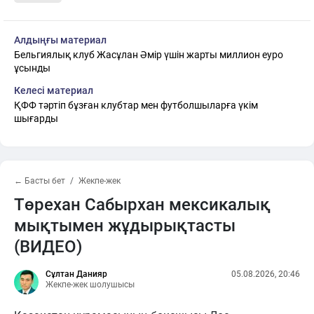
Алдыңғы материал
Бельгиялық клуб Жасұлан Әмір үшін жарты миллион еуро
ұсынды
Келесі материал
ҚФФ тәртіп бұзған клубтар мен футболшыларға үкім
шығарды
← Басты бет
Жекпе-жек
Төрехан Сабырхан мексикалық
мықтымен жұдырықтасты
(ВИДЕО)
Сұлтан Данияр
05.08.2026, 20:46
Жекпе-жек шолушысы