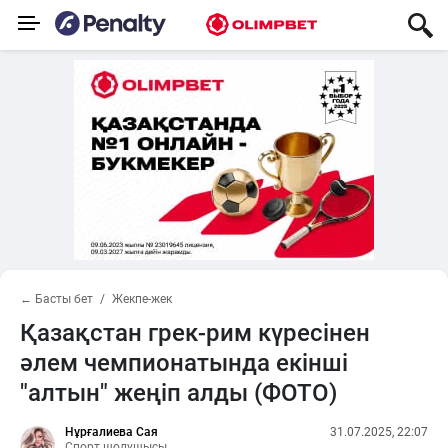
← Басты бет
Жекпе-жек
Қазақстан грек-рим күресінен
әлем чемпионатында екінші
"алтын" жеңіп алды (ФОТО)
Нұрғалиева Сая
31.07.2025, 22:07
Спорт шолушысы