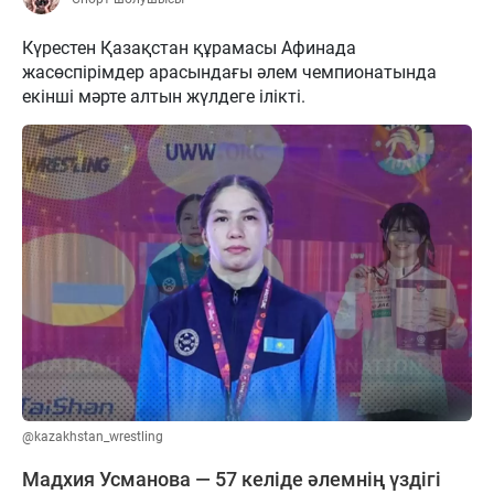
Күрестен Қазақстан құрамасы Афинада
жасөспірімдер арасындағы әлем чемпионатында
екінші мәрте алтын жүлдеге ілікті.
@kazakhstan_wrestling
Мадхия Усманова — 57 келіде әлемнің үздігі