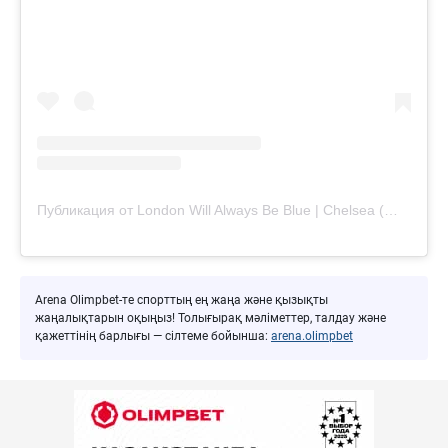
Публикация от London Will Always Be Blue | Chelsea (@londonwillalwaysbeblue)
Arena Olimpbet-те спорттың ең жаңа және қызықты
жаңалықтарын оқыңыз! Толығырақ мәліметтер, талдау және
қажеттінің барлығы — сілтеме бойынша:
arena.olimpbet