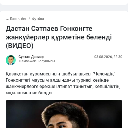
← Басты бет
Футбол
Дастан Сәтпаев Гонконгте
жанкүйерлер құрметіне бөленді
(ВИДЕО)
Сұлтан Данияр
03.08.2026, 22:30
Жекпе-жек шолушысы
Қазақстан құрамасының шабуылшысы "Челсидің"
Гонконгтегі маусым алдындағы турнесі кезінде
жанкүйерлерге ерекше ілтипат танытып, көпшіліктің
ықыласына ие болды.