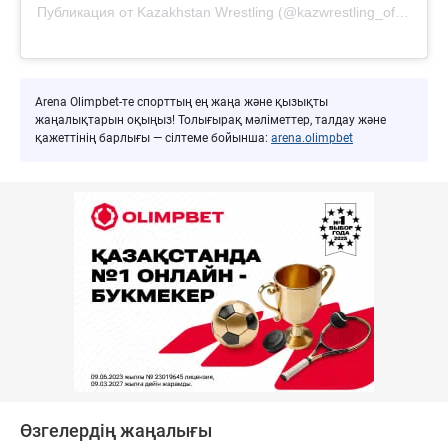
Публикация от Kazakhstan Wrestling (@kazwrestling_official)
Arena Olimpbet-те спорттың ең жаңа және қызықты
жаңалықтарын оқыңыз! Толығырақ мәліметтер, талдау және
қажеттінің барлығы — сілтеме бойынша:
arena.olimpbet