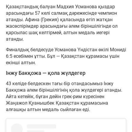
Қазақстандық балуан Мадхия Усманова қыздар
арасындағы 57 келі салмақ дәрежесінде чемпион
атанды. Афина (Грекия) қаласында өтіп жатқан
жасөспірімдер арасындағы әлем біріншілігінде ол
қарсылас шақ келтірмей, алтын медаль иегері
атанды.
Финалдық белдесуде Усманова Үндістан өкілі Мониді
6:5 есебімен ұтты. Бұл — Қазақстан құрамасы үшін
екінші алтын.
Інжу Бакқожа — қола жүлдегер
43 келіде белдескен тағы бір отандасымыз Інжу
Бакқожа әлем біріншілігінің қола жүлдегері атанды.
Айта кетейік, бұған дейін грек-рим күресінен
Жаңажол Қуанышбек Қазақстан құрамасына
алғашқы алтын медаль сыйлаған еді.