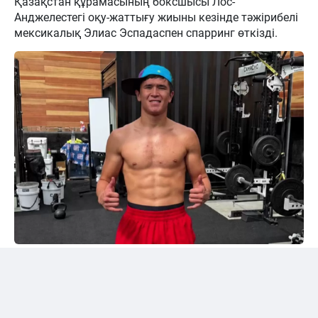
Қазақстан құрамасының боксшысы Лос-
Анджелестегі оқу-жаттығу жиыны кезінде тәжірибелі
мексикалық Элиас Эспадаспен спарринг өткізді.
Instagram/@sabyrkhantorekhan
Тәжірибелі мексикалықпен жұдырықтасты
Қазақстандық боксшы Төрехан Сабырхан ұлттық