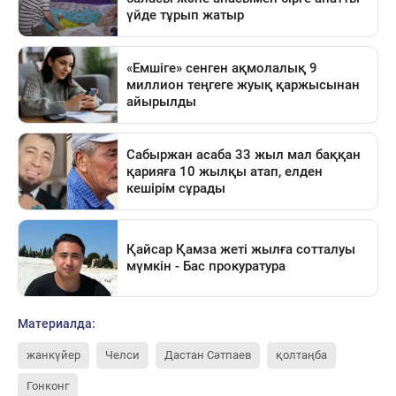
Материалда:
жанкүйер
Челси
Дастан Сәтпаев
қолтаңба
Гонконг