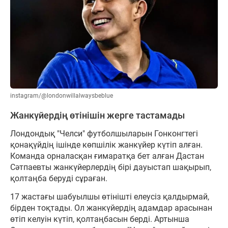
instagram/@londonwillalwaysbeblue
Жанкүйердің өтінішін жерге тастамады
Лондондық "Челси" футболшыларын Гонконгтегі
қонақүйдің ішінде көпшілік жанкүйер күтіп алған.
Команда орналасқан ғимаратқа бет алған Дастан
Сәтпаевты жанкүйерлердің бірі дауыстап шақырып,
қолтаңба беруді сұраған.
17 жастағы шабуылшы өтінішті елеусіз қалдырмай,
бірден тоқтады. Ол жанкүйердің адамдар арасынан
өтіп келуін күтіп, қолтаңбасын берді. Артынша