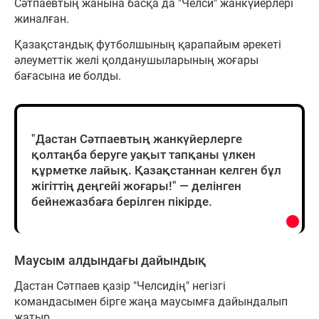
Сәтпаевтың жанына басқа да "Челси" жанкүйерлері
жиналған.
Қазақстандық футболшының қарапайым әрекеті
әлеуметтік желі қолданушыларының жоғары
бағасына ие болды.
"Дастан Сәтпаевтың жанкүйерлерге
қолтаңба беруге уақыт тапқаны үлкен
құрметке лайық. Қазақстаннан келген бұл
жігіттің деңгейі жоғары!" — делінген
бейнежазбаға берілген пікірде.
Маусым алдындағы дайындық
Дастан Сәтпаев қазір "Челсидің" негізгі
командасымен бірге жаңа маусымға дайындалып
жатыр.