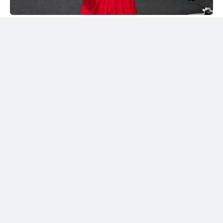
Instagram/@sabyrkhantorekhan
Тәжірибелі мексикалықпен жұдырықтасты
Қазақстандық боксшы Төрехан Сабырхан ұлттық
құраманың АҚШ-тағы жаттығу жиыны аясында
Элиас Эспадаспен қолғап түйістірді.
Мексикалық боксшы кәсіпқой рингте 33 жекпе-жек
өткізіп, 23 рет жеңіске жеткен. Оның 16 жеңісі
нокаутпен аяқталған. Сонымен қатар Эспадастың
тоғыз жеңілісі және бір тең нәтижесі бар.
Төрехан Сабырханның бапкері Ілияс Оралбеков
спаррингтен үзінді бейнені әлеуметтік желідегі
парақшасында жариялады.
Жылдам соққылармен жауап берді
Бейнежазбада Қазақстан құрамасының
көшбасшыларының бірі тәжірибелі мексикалықтан