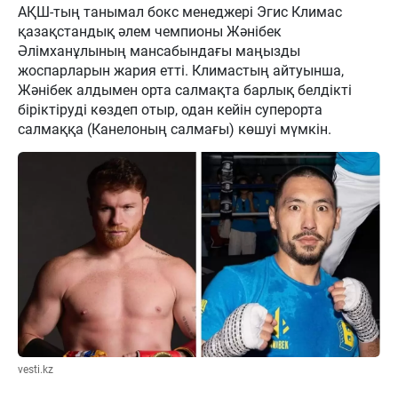
АҚШ-тың танымал бокс менеджері Эгис Климас
қазақстандық әлем чемпионы Жәнібек
Әлімханұлының мансабындағы маңызды
жоспарларын жария етті. Климастың айтуынша,
Жәнібек алдымен орта салмақта барлық белдікті
біріктіруді көздеп отыр, одан кейін суперорта
салмаққа (Канелоның салмағы) көшуі мүмкін.
vesti.kz