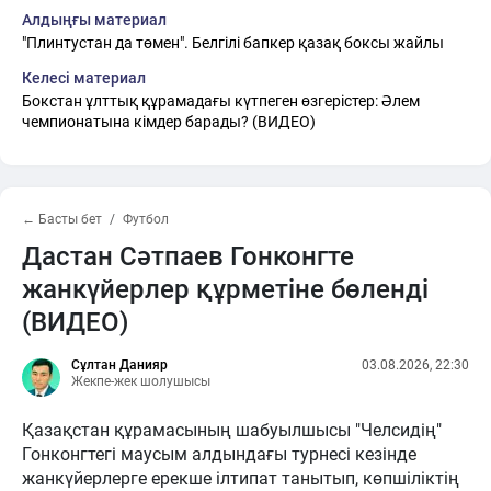
Алдыңғы материал
"Плинтустан да төмен". Белгілі бапкер қазақ боксы жайлы
Келесі материал
Бокстан ұлттық құрамадағы күтпеген өзгерістер: Әлем
чемпионатына кімдер барады? (ВИДЕО)
← Басты бет
Футбол
Дастан Сәтпаев Гонконгте
жанкүйерлер құрметіне бөленді
(ВИДЕО)
Сұлтан Данияр
03.08.2026, 22:30
Жекпе-жек шолушысы
Қазақстан құрамасының шабуылшысы "Челсидің"
Гонконгтегі маусым алдындағы турнесі кезінде
жанкүйерлерге ерекше ілтипат танытып, көпшіліктің