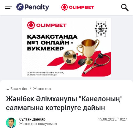
← Басты бет
Жекпе-жек
Жәнібек Әлімханұлы "Канелоның"
салмағына көтерілуге дайын
Сұлтан Данияр
15.08.2025, 18:27
Жекпе-жек шолушысы