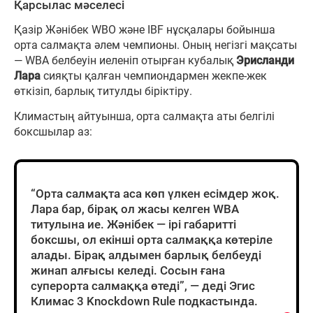
Қарсылас мәселесі
Қазір Жәнібек WBO және IBF нұсқалары бойынша
орта салмақта әлем чемпионы. Оның негізгі мақсаты
— WBA белбеуін иеленіп отырған кубалық
Эрисланди
Лара
сияқты қалған чемпиондармен жекпе-жек
өткізіп, барлық титулды біріктіру.
Климастың айтуынша, орта салмақта аты белгілі
боксшылар аз:
“Орта салмақта аса көп үлкен есімдер жоқ.
Лара бар, бірақ ол жасы келген WBA
титулына ие. Жәнібек — ірі габаритті
боксшы, ол екінші орта салмаққа көтеріле
алады. Бірақ алдымен барлық белбеуді
жинап алғысы келеді. Сосын ғана
суперорта салмаққа өтеді”, — деді Эгис
Климас 3 Knockdown Rule подкастында.