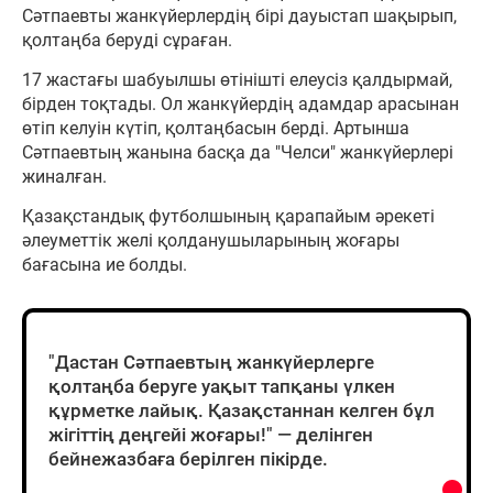
Сәтпаевты жанкүйерлердің бірі дауыстап шақырып,
қолтаңба беруді сұраған.
17 жастағы шабуылшы өтінішті елеусіз қалдырмай,
бірден тоқтады. Ол жанкүйердің адамдар арасынан
өтіп келуін күтіп, қолтаңбасын берді. Артынша
Сәтпаевтың жанына басқа да "Челси" жанкүйерлері
жиналған.
Қазақстандық футболшының қарапайым әрекеті
әлеуметтік желі қолданушыларының жоғары
бағасына ие болды.
"Дастан Сәтпаевтың жанкүйерлерге
қолтаңба беруге уақыт тапқаны үлкен
құрметке лайық. Қазақстаннан келген бұл
жігіттің деңгейі жоғары!" — делінген
бейнежазбаға берілген пікірде.