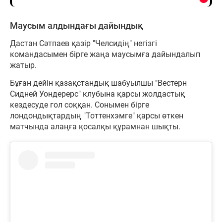
Маусым алдындағы дайындық
Дастан Сәтпаев қазір "Челсидің" негізгі
командасымен бірге жаңа маусымға дайындалып
жатыр.
Бұған дейін қазақстандық шабуылшы "Вестерн
Сидней Уондерерс" клубына қарсы жолдастық
кездесуде гол соққан. Сонымен бірге
лондондықтардың "Тоттенхэмге" қарсы өткен
матчында алаңға қосалқы құрамнан шықты.