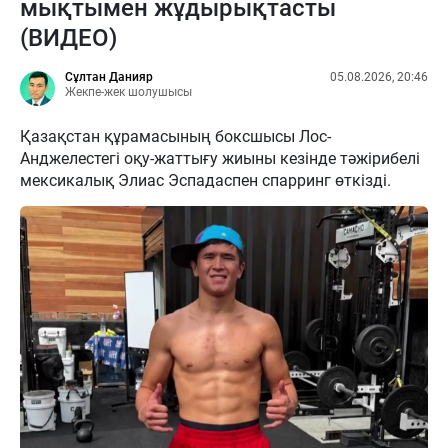
мықтымен жұдырықтасты
(ВИДЕО)
Сұлтан Данияр
05.08.2026, 20:46
Жекпе-жек шолушысы
Қазақстан құрамасының боксшысы Лос-
Анджелестегі оқу-жаттығу жиыны кезінде тәжірибелі
мексикалық Элиас Эспадаспен спарринг өткізді.