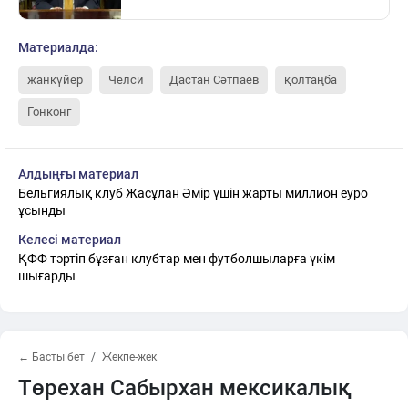
Материалда:
жанкүйер
Челси
Дастан Сәтпаев
қолтаңба
Гонконг
Алдыңғы материал
Бельгиялық клуб Жасұлан Әмір үшін жарты миллион еуро
ұсынды
Келесі материал
ҚФФ тәртіп бұзған клубтар мен футболшыларға үкім
шығарды
← Басты бет
Жекпе-жек
Төрехан Сабырхан мексикалық