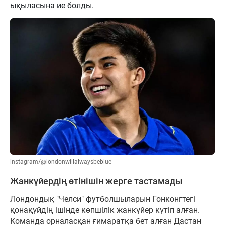
ықыласына ие болды.
instagram/@londonwillalwaysbeblue
Жанкүйердің өтінішін жерге тастамады
Лондондық "Челси" футболшыларын Гонконгтегі
қонақүйдің ішінде көпшілік жанкүйер күтіп алған.
Команда орналасқан ғимаратқа бет алған Дастан