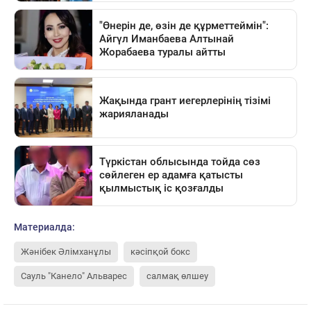
Материалда:
Жәнібек Әлімханұлы
кәсіпқой бокс
Сауль "Канело" Альварес
салмақ өлшеу