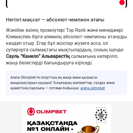
Негізгі мақсат — абсолют чемпион атағы
Жәнібек өзінің промоутері Top Rank және менеджері
Климаспен бірге әлемнің абсолют чемпионы атануды
көздеп отыр. Егер бұл жоспар жүзеге асса, ол
суперорта салмақтағы мықтылардың, соның ішінде
Сауль “Канело” Альварестің
салмағына көтеріліп,
жаңа белестерді бағындыруға кіріседі.
Arena Olimpbet-те спорттың ең жаңа және қызықты
жаңалықтарын оқыңыз! Толығырақ мәліметтер, талдау және
қажеттінің барлығы — сілтеме бойынша:
arena.olimpbet