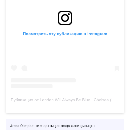
Посмотреть эту публикацию в Instagram
Публикация от London Will Always Be Blue | Chelsea (@londonwillalwaysbeblue)
Arena Olimpbet-те спорттың ең жаңа және қызықты