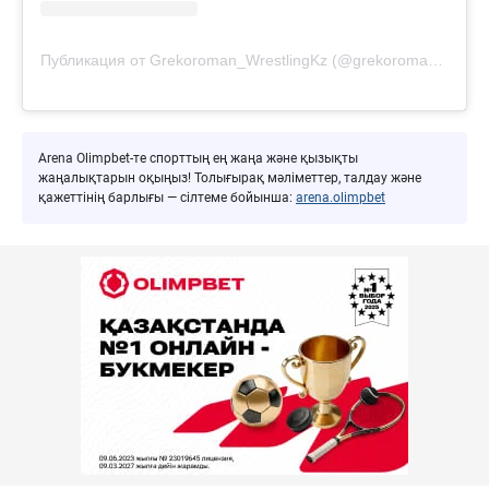
Публикация от Grekoroman_WrestlingKz (@grekoroman_wrestlingkz)
Arena Olimpbet-те спорттың ең жаңа және қызықты
жаңалықтарын оқыңыз! Толығырақ мәліметтер, талдау және
қажеттінің барлығы — сілтеме бойынша:
arena.olimpbet