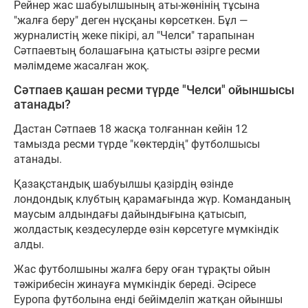
Рейнер жас шабуылшының аты-жөнінің тұсына
"жалға беру" деген нұсқаны көрсеткен. Бұл —
журналистің жеке пікірі, ал "Челси" тарапынан
Сәтпаевтың болашағына қатысты әзірге ресми
мәлімдеме жасалған жоқ.
Сәтпаев қашан ресми түрде "Челси" ойыншысы
атанады?
Дастан Сәтпаев 18 жасқа толғаннан кейін 12
тамызда ресми түрде "көктердің" футболшысы
атанады.
Қазақстандық шабуылшы қазірдің өзінде
лондондық клубтың қарамағында жүр. Команданың
маусым алдындағы дайындығына қатысып,
жолдастық кездесулерде өзін көрсетуге мүмкіндік
алды.
Жас футболшыны жалға беру оған тұрақты ойын
тәжірибесін жинауға мүмкіндік береді. Әсіресе
Еуропа футболына енді бейімделіп жатқан ойыншы