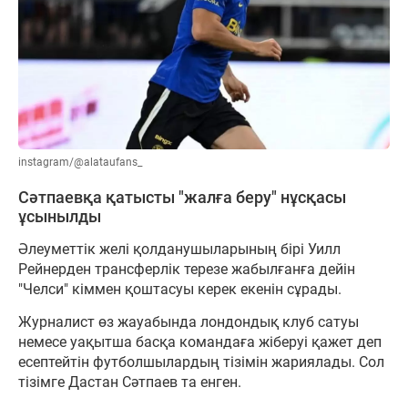
instagram/@alataufans_
Сәтпаевқа қатысты "жалға беру" нұсқасы
ұсынылды
Әлеуметтік желі қолданушыларының бірі Уилл
Рейнерден трансферлік терезе жабылғанға дейін
"Челси" кіммен қоштасуы керек екенін сұрады.
Журналист өз жауабында лондондық клуб сатуы
немесе уақытша басқа командаға жіберуі қажет деп
есептейтін футболшылардың тізімін жариялады. Сол
тізімге Дастан Сәтпаев та енген.