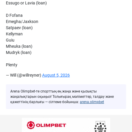
Essugo or Lavia (loan)
D Fofana
Emegha/Jaxkson
Satpaev (loan)
Kellyman
Guiu
Mheuka (loan)
Mudryk (loan)
Plenty
— Will (@willreyner)
August 5, 2026
Arena Olimpbet-те спорттың ең жаңа және қызықты
жаңалықтарын оқыңыз! Толығырақ мәліметтер, талдау және
қажеттінің барлығы — сілтеме бойынша:
arena.olimpbet