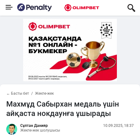
← Басты бет
Жекпе-жек
Махмұд Сабырхан медаль үшін
айқаста нокдаунға ұшырады
Сұлтан Данияр
10.09.2025, 18:37
Жекпе-жек шолушысы