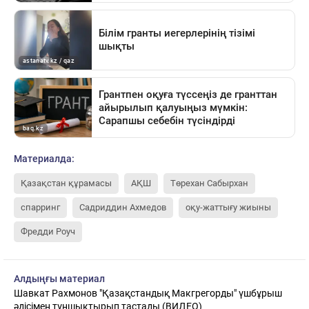
Материалда:
Қазақстан құрамасы
АҚШ
Төрехан Сабырхан
спарринг
Садриддин Ахмедов
оқу-жаттығу жиыны
Фредди Роуч
Алдыңғы материал
Шавкат Рахмонов "Қазақстандық Макгрегорды" үшбұрыш
әдісімен тұншықтырып тастады (ВИДЕО)