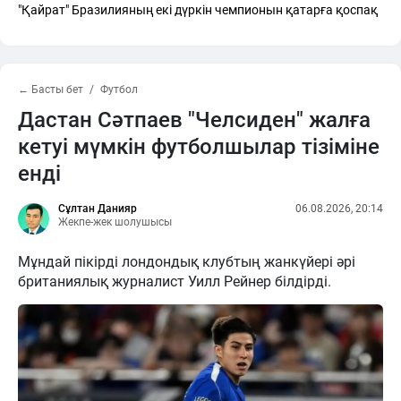
"Қайрат" Бразилияның екі дүркін чемпионын қатарға қоспақ
← Басты бет
Футбол
Дастан Сәтпаев "Челсиден" жалға
кетуі мүмкін футболшылар тізіміне
енді
Сұлтан Данияр
06.08.2026, 20:14
Жекпе-жек шолушысы
Мұндай пікірді лондондық клубтың жанкүйері әрі
британиялық журналист Уилл Рейнер білдірді.