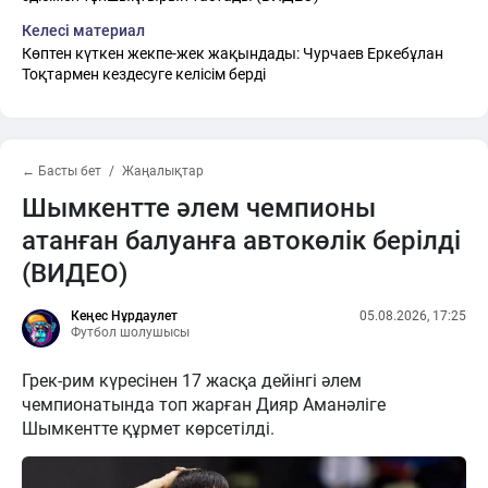
Келесі материал
Көптен күткен жекпе-жек жақындады: Чурчаев Еркебұлан
Тоқтармен кездесуге келісім берді
← Басты бет
Жаңалықтар
Шымкентте әлем чемпионы
атанған балуанға автокөлік берілді
(ВИДЕО)
Кеңес Нұрдаулет
05.08.2026, 17:25
Футбол шолушысы
Грек-рим күресінен 17 жасқа дейінгі әлем
чемпионатында топ жарған Дияр Аманәліге
Шымкентте құрмет көрсетілді.