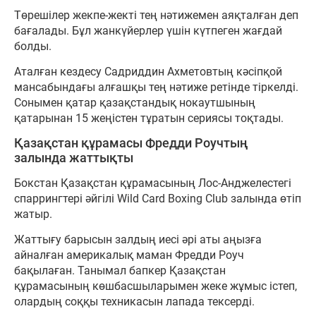
Төрешілер жекпе-жекті тең нәтижемен аяқталған деп
бағалады. Бұл жанкүйерлер үшін күтпеген жағдай
болды.
Аталған кездесу Садриддин Ахметовтың кәсіпқой
мансабындағы алғашқы тең нәтиже ретінде тіркелді.
Сонымен қатар қазақстандық нокаутшының
қатарынан 15 жеңістен тұратын сериясы тоқтады.
Қазақстан құрамасы Фредди Роучтың
залында жаттықты
Бокстан Қазақстан құрамасының Лос-Анджелестегі
спаррингтері әйгілі Wild Card Boxing Club залында өтіп
жатыр.
Жаттығу барысын залдың иесі әрі аты аңызға
айналған америкалық маман Фредди Роуч
бақылаған. Танымал бапкер Қазақстан
құрамасының көшбасшыларымен жеке жұмыс істеп,
олардың соққы техникасын лапада тексерді.