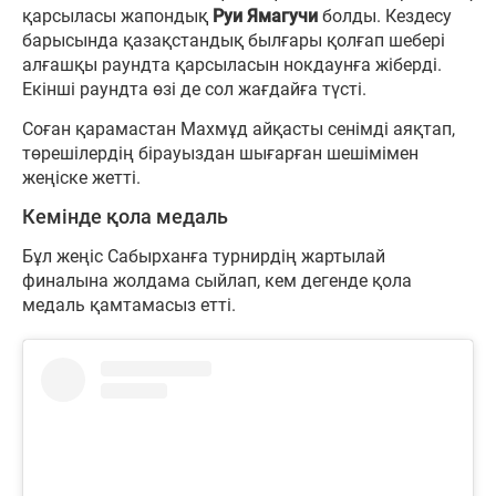
қарсыласы жапондық
Руи Ямагучи
болды. Кездесу
барысында қазақстандық былғары қолғап шебері
алғашқы раундта қарсыласын нокдаунға жіберді.
Екінші раундта өзі де сол жағдайға түсті.
Соған қарамастан Махмұд айқасты сенімді аяқтап,
төрешілердің бірауыздан шығарған шешімімен
жеңіске жетті.
Кемінде қола медаль
Бұл жеңіс Сабырханға турнирдің жартылай
финалына жолдама сыйлап, кем дегенде қола
медаль қамтамасыз етті.