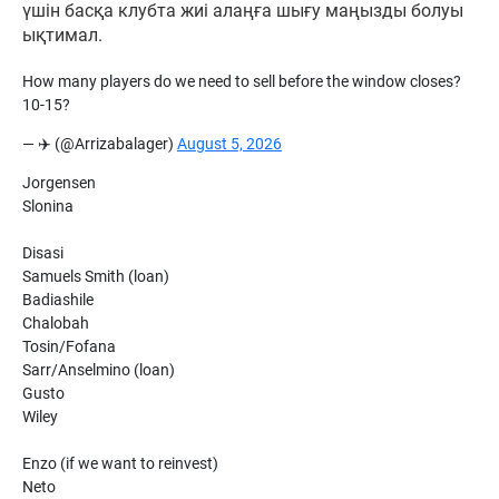
үшін басқа клубта жиі алаңға шығу маңызды болуы
ықтимал.
How many players do we need to sell before the window closes?
10-15?
— ✈️ (@Arrizabalager)
August 5, 2026
Jorgensen
Slonina
Disasi
Samuels Smith (loan)
Badiashile
Chalobah
Tosin/Fofana
Sarr/Anselmino (loan)
Gusto
Wiley
Enzo (if we want to reinvest)
Neto