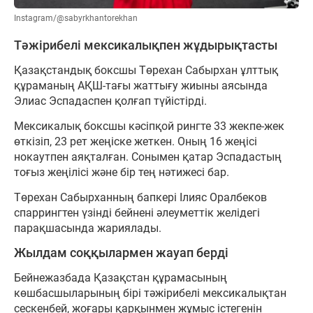
Instagram/@sabyrkhantorekhan
Тәжірибелі мексикалықпен жұдырықтасты
Қазақстандық боксшы Төрехан Сабырхан ұлттық
құраманың АҚШ-тағы жаттығу жиыны аясында
Элиас Эспадаспен қолғап түйістірді.
Мексикалық боксшы кәсіпқой рингте 33 жекпе-жек
өткізіп, 23 рет жеңіске жеткен. Оның 16 жеңісі
нокаутпен аяқталған. Сонымен қатар Эспадастың
тоғыз жеңілісі және бір тең нәтижесі бар.
Төрехан Сабырханның бапкері Ілияс Оралбеков
спаррингтен үзінді бейнені әлеуметтік желідегі
парақшасында жариялады.
Жылдам соққылармен жауап берді
Бейнежазбада Қазақстан құрамасының
көшбасшыларының бірі тәжірибелі мексикалықтан
сескенбей, жоғары қарқынмен жұмыс істегенін