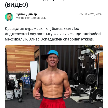
(ВИДЕО)
Сұлтан Данияр
05.08.2026, 20:46
Жекпе-жек шолушысы
Қазақстан құрамасының боксшысы Лос-
Анджелестегі оқу-жаттығу жиыны кезінде тәжірибелі
мексикалық Элиас Эспадаспен спарринг өткізді.