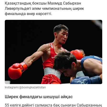
Қазақстандық боксшы Махмұд Сабырхан
Ливерпульдегі әлем чемпионатының ширек
финалында өнер көрсетті.
Instagram/@boxingkazakhstan
Ширек финалдағы шешуші айқас
55 келіге дейінгі салмақта бақ сынаған Сабырханның