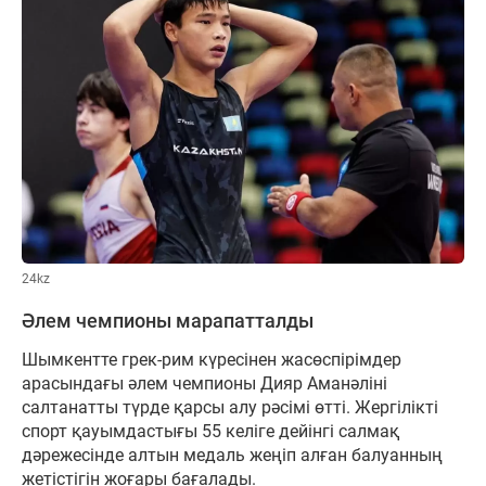
24kz
Әлем чемпионы марапатталды
Шымкентте грек-рим күресінен жасөспірімдер
арасындағы әлем чемпионы Дияр Аманәліні
салтанатты түрде қарсы алу рәсімі өтті. Жергілікті
спорт қауымдастығы 55 келіге дейінгі салмақ
дәрежесінде алтын медаль жеңіп алған балуанның
жетістігін жоғары бағалады.