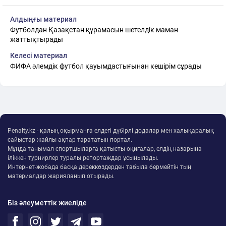
Алдыңғы материал
Футболдан Қазақстан құрамасын шетелдік маман
жаттықтырады
Келесі материал
ФИФА әлемдік футбол қауымдастығынан кешірім сұрады
Penalty.kz - қалың оқырманға елдегі дүбірлі додалар мен халықаралық
сайыстар жайлы ақпар тарататын портал.
Мұнда танымал спортшыларға қатысты оқиғалар, елдің назарына
іліккен турнирлер туралы репортаждар ұсынылады.
Интернет-жобада басқа дереккөздерден табыла бермейтін тың
материалдар жарияланып отырады.
Біз әлеуметтік жиеліде