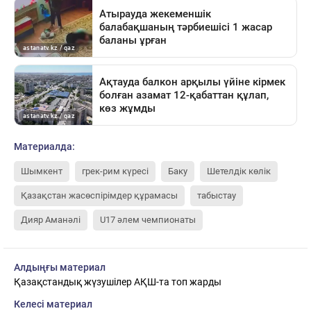
Материалда:
Шымкент
грек-рим күресі
Баку
Шетелдік көлік
Қазақстан жасөспірімдер құрамасы
табыстау
Дияр Аманәлі
U17 әлем чемпионаты
Алдыңғы материал
Қазақстандық жүзушілер АҚШ-та топ жарды
Келесі материал