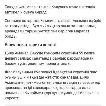
Бакуде жеңімпаз атанған балуанға жаңа шетелдік
автокөлік сыйға берілді.
Сонымен қатар жас чемпионға асыл тұқымды жүйрік
ат тарту етілді. Бұл сыйлықтар оның халықаралық
аренадағы тарихи жетістігіне берілген марапат
болды.
Балуанның тарихи жеңісі
Дияр Аманәлі Бакуде грек-рим күресінен 55 келіге
дейінгі салмақ санатында барлық қарсыласынан
басым түсіп, әлем чемпионы атанды.
Жас балуанның бұл жеңісі Қазақстан күресінің жас
буыны үшін маңызды жетістік саналады. Дияр
Аманәлінің нәтижесі оның алдағы уақытта ересектер
арасындағы ірі халықаралық жарыстарда да ел
намысын абыроймен қорғауға мүмкіндігі бар екенін
көрсетті.