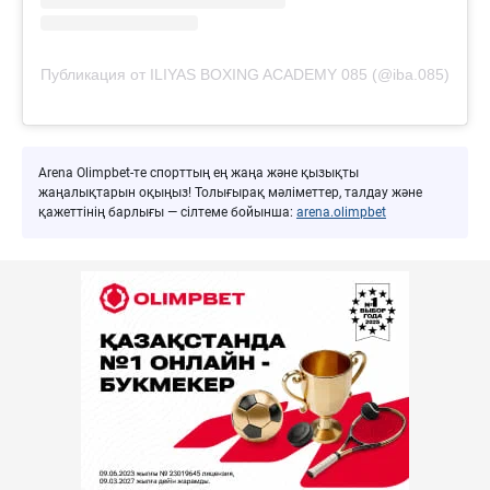
Публикация от ILIYAS BOXING ACADEMY 085 (@iba.085)
Arena Olimpbet-те спорттың ең жаңа және қызықты
жаңалықтарын оқыңыз! Толығырақ мәліметтер, талдау және
қажеттінің барлығы — сілтеме бойынша:
arena.olimpbet