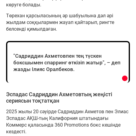
көруге болады.
Төрехан қарсыласының әр шабуылына дәл әрі
жылдам соққылармен жауап қайтарып, рингте
белсенді қимылдаған.
"Садриддин Ахметовпен тең түскен
боксшымен спарринг өткізіп жатыр", – деп
жазды Ілияс Оралбеков.
Эспадас Садриддин Ахметовтың жеңісті
сериясын тоқтатқан
2025 жылы 20 сәуірде Садриддин Ахметов пен Элиас
Эспадас АҚШ-тың Калифорния штатындағы
Коммерс қаласында 360 Promotions бокс кешінде
кездесті.