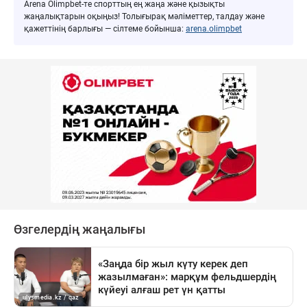
Arena Olimpbet-те спорттың ең жаңа және қызықты
жаңалықтарын оқыңыз! Толығырақ мәліметтер, талдау және
қажеттінің барлығы — сілтеме бойынша:
arena.olimpbet