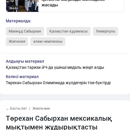
Материалда:
Махмұд Сабырхан
Қазақстан құрамасы
Ливерпуль
Жапония
әлем чемпионы
Алдыңғы материал
Қазақстан тарихи ӘЧ-да үшінші медаль жеңіп алды
Келесі материал
Төрехан Сабырхан Олимпиада жүлдегерін тізе бүктірді
← Басты бет
Жекпе-жек
Төрехан Сабырхан мексикалық
мықтымен жұдырықтасты