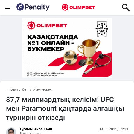
← Басты бет
Жекпе-жек
$7,7 миллиардтық келісім! UFC
мен Paramount қаңтарда алғашқы
турнирін өткізеді
Тұрғымбеков Ғани
08.11.2025, 14:43
Бас редактор