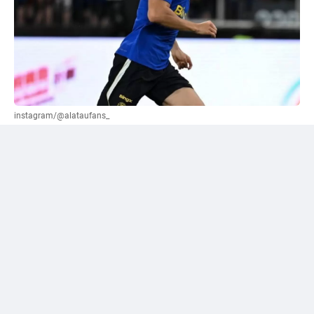
instagram/@alataufans_
Сәтпаевқа қатысты "жалға беру" нұсқасы
ұсынылды
Әлеуметтік желі қолданушыларының бірі Уилл
Рейнерден трансферлік терезе жабылғанға дейін
"Челси" кіммен қоштасуы керек екенін сұрады.
Журналист өз жауабында лондондық клуб сатуы
немесе уақытша басқа командаға жіберуі қажет деп
есептейтін футболшылардың тізімін жариялады. Сол
тізімге Дастан Сәтпаев та енген.
Рейнер жас шабуылшының аты-жөнінің тұсына