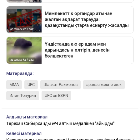
Материалда:
MMA
UFC
Шавкат Рахмонов
аралас жекпе-жек
Илия Топурия
UFC on ESPN
Алдыңғы материал
Төрехан Сабырханды ӘЧ алтын медалінен "айырды"
Келесі материал
Қазақстандық дзюдошылар Исламиаданы жеңіспен бастады