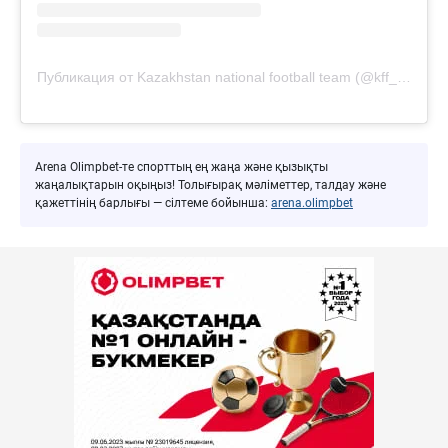
Публикация от Kazakhstan national football team (@kff_team)
Arena Olimpbet-те спорттың ең жаңа және қызықты
жаңалықтарын оқыңыз! Толығырақ мәліметтер, талдау және
қажеттінің барлығы — сілтеме бойынша:
arena.olimpbet