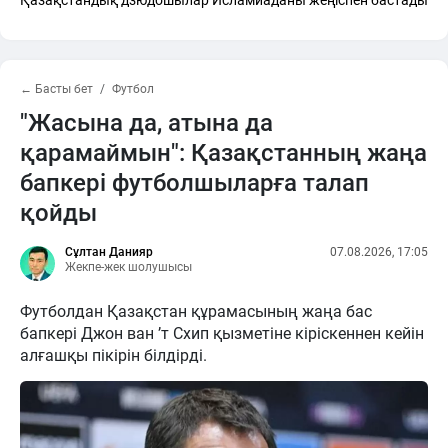
← Басты бет
Футбол
"Жасына да, атына да
қарамаймын": Қазақстанның жаңа
бапкері футболшыларға талап
қойды
Сұлтан Данияр
07.08.2026, 17:05
Жекпе-жек шолушысы
Футболдан Қазақстан құрамасының жаңа бас
бапкері Джон ван ’т Схип қызметіне кіріскеннен кейін
алғашқы пікірін білдірді.