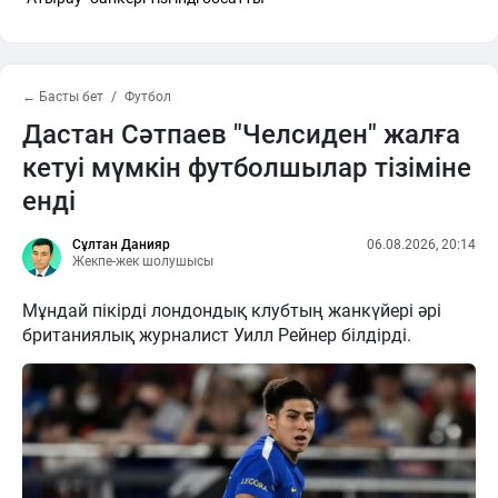
← Басты бет
Футбол
Дастан Сәтпаев "Челсиден" жалға
кетуі мүмкін футболшылар тізіміне
енді
Сұлтан Данияр
06.08.2026, 20:14
Жекпе-жек шолушысы
Мұндай пікірді лондондық клубтың жанкүйері әрі
британиялық журналист Уилл Рейнер білдірді.