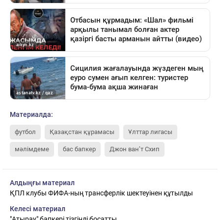
Материалда:
футбол
Қазақстан құрамасы
Ұлттар лигасы
мәлімдеме
бас бапкер
Джон ван’т Схип
Алдыңғы материал
ҚПЛ клубы ФИФА-ның трансферлік шектеуінен құтылды
Келесі материал
"Атырау" бапкері тізгінді босатты