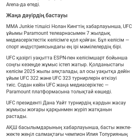
Arena-да өтеді.
Жаңа дәуірдің бастауы
MMA Junkie тілшісі Нолан Кингтің хабарлауынша, UFC
ұйымы Paramount телеарнасымен 7 жылдық
медиасеріктестік келісімге қол қойған. Бұл келісім —
спорт индустриясындағы ең ірі мәмілелердің бірі.
UFC қазіргі уақытта ESPN-пен келісімшарт бойынша
соңғы кезеңде жұмыс істеп жатыр. Қолданыстағы
келісім 2025 жылы аяқталады, ал осы уақытқа дейін
ұйым UFC 322 және UFC 323 турнирлерін өткізуі
тиіс. Содан кейін UFC жаңа медиасеріктес —
Paramount платформасына толықтай көшеді.
UFC президенті Дана Уайт турнирдің кардын жасау
жұмысы жоғары қарқынмен жүріп жатқанын
растады.
АҚШ басылымдарының хабарлауынша, басты жекпе-
жекте жеңіл салмақтағы чемпион Илия Топурияның