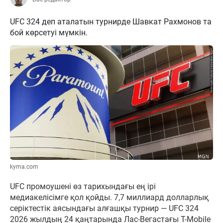
UFC 324 деп аталатын турнирде Шавкат Рахмонов та
бой көрсетуі мүмкін.
kyma.com
UFC промоушені өз тарихындағы ең ірі
медиакелісімге қол қойды. 7,7 миллиард долларлық
серіктестік аясындағы алғашқы турнир — UFC 324
2026 жылдың 24 қаңтарында Лас-Вегастағы T-Mobile