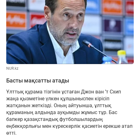
NUR.kz
Басты мақсатты атады
Ұлттық құрама тізгінін ұстаған Джон ван ’т Схип
жаңа қызметіне үлкен құлшыныспен кірісіп
жатқанын жеткізді. Оның айтуынша, ұлттық
құраманың алдында ауқымды жұмыс тұр. Бас
бапкер қазақстандық футболшылардың
еңбекқорлығы мен күрескерлік қасиетін ерекше атап
өтті.