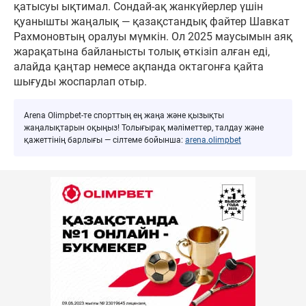
қатысуы ықтимал. Сондай-ақ жанкүйерлер үшін
қуанышты жаңалық — қазақстандық файтер Шавкат
Рахмоновтың оралуы мүмкін. Ол 2025 маусымын аяқ
жарақатына байланысты толық өткізіп алған еді,
алайда қаңтар немесе ақпанда октагонға қайта
шығуды жоспарлап отыр.
Arena Olimpbet-те спорттың ең жаңа және қызықты
жаңалықтарын оқыңыз! Толығырақ мәліметтер, талдау және
қажеттінің барлығы — сілтеме бойынша:
arena.olimpbet