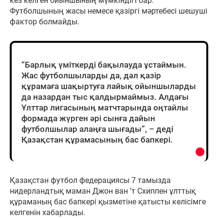
кез келген ойыншының мүмкіндігі бар.
Футболшының жасы немесе қазіргі мәртебесі шешуші
фактор болмайды.
“Барлық үміткерді бақылауда ұстаймын.
Жас футболшыларды да, дәл қазір
құрамаға шақыртуға лайық ойыншыларды
да назардан тыс қалдырмаймыз. Алдағы
Ұлттар лигасының матчтарында оңтайлы
формада жүрген әрі сынға дайын
футболшылар алаңға шығады”, – деді
Қазақстан құрамасының бас бапкері.
Қазақстан футбол федерациясы 7 тамызда
нидерландтық маман Джон ван ’т Схиппен ұлттық
құраманың бас бапкері қызметіне қатысты келісімге
келгенін хабарлады.