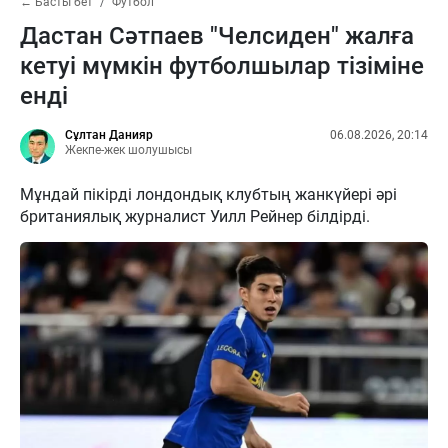
← Басты бет
Футбол
Дастан Сәтпаев "Челсиден" жалға
кетуі мүмкін футболшылар тізіміне
енді
Сұлтан Данияр
06.08.2026, 20:14
Жекпе-жек шолушысы
Мұндай пікірді лондондық клубтың жанкүйері әрі
британиялық журналист Уилл Рейнер білдірді.