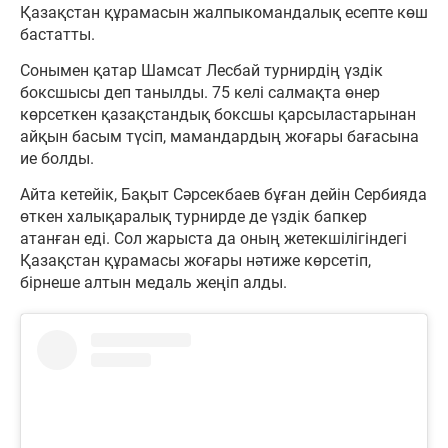
Қазақстан құрамасын жалпыкомандалық есепте көш
бастатты.
Сонымен қатар Шамсат Лесбай турнирдің үздік
боксшысы деп танылды. 75 келі салмақта өнер
көрсеткен қазақстандық боксшы қарсыластарынан
айқын басым түсіп, мамандардың жоғары бағасына
ие болды.
Айта кетейік, Бақыт Сәрсекбаев бұған дейін Сербияда
өткен халықаралық турнирде де үздік бапкер
атанған еді. Сол жарыста да оның жетекшілігіндегі
Қазақстан құрамасы жоғары нәтиже көрсетіп,
бірнеше алтын медаль жеңіп алды.