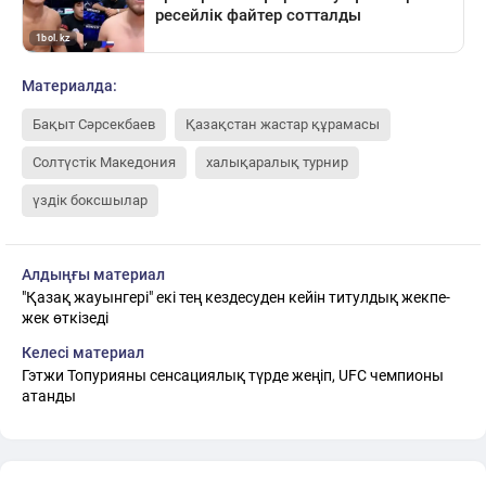
Материалда:
Бақыт Сәрсекбаев
Қазақстан жастар құрамасы
Солтүстік Македония
халықаралық турнир
үздік боксшылар
Алдыңғы материал
"Қазақ жауынгері" екі тең кездесуден кейін титулдық жекпе-
жек өткізеді
Келесі материал
Гэтжи Топурияны сенсациялық түрде жеңіп, UFC чемпионы
атанды