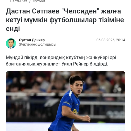
← Басты бет
Футбол
Дастан Сәтпаев "Челсиден" жалға
кетуі мүмкін футболшылар тізіміне
енді
Сұлтан Данияр
06.08.2026, 20:14
Жекпе-жек шолушысы
Мұндай пікірді лондондық клубтың жанкүйері әрі
британиялық журналист Уилл Рейнер білдірді.