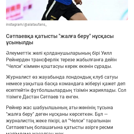
instagram/@alataufans_
Сәтпаевқа қатысты "жалға беру" нұсқасы
ұсынылды
Әлеуметтік желі қолданушыларының бірі Уилл
Рейнерден трансферлік терезе жабылғанға дейін
"Челси" кіммен қоштасуы керек екенін сұрады.
Журналист өз жауабында лондондық клуб сатуы
немесе уақытша басқа командаға жіберуі қажет деп
есептейтін футболшылардың тізімін жариялады. Сол
тізімге Дастан Сәтпаев та енген.
Рейнер жас шабуылшының аты-жөнінің тұсына
"жалға беру" деген нұсқаны көрсеткен. Бұл —
журналистің жеке пікірі, ал "Челси" тарапынан
Сәтпаевтың болашағына қатысты әзірге ресми
мәлімдеме жасалған жоқ.