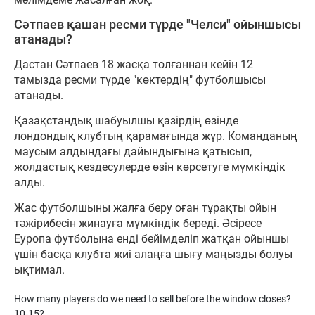
Сәтпаев қашан ресми түрде "Челси" ойыншысы
атанады?
Дастан Сәтпаев 18 жасқа толғаннан кейін 12
тамызда ресми түрде "көктердің" футболшысы
атанады.
Қазақстандық шабуылшы қазірдің өзінде
лондондық клубтың қарамағында жүр. Команданың
маусым алдындағы дайындығына қатысып,
жолдастық кездесулерде өзін көрсетуге мүмкіндік
алды.
Жас футболшыны жалға беру оған тұрақты ойын
тәжірибесін жинауға мүмкіндік береді. Әсіресе
Еуропа футболына енді бейімделіп жатқан ойыншы
үшін басқа клубта жиі алаңға шығу маңызды болуы
ықтимал.
How many players do we need to sell before the window closes?
10-15?