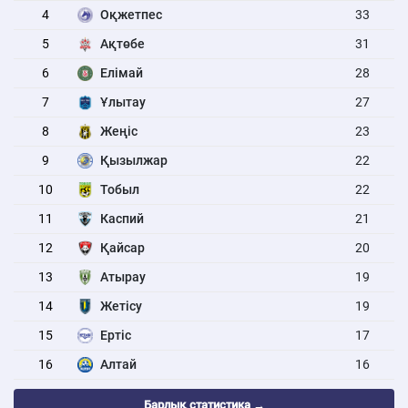
4
Оқжетпес
33
5
Ақтөбе
31
6
Елімай
28
7
Ұлытау
27
8
Жеңіс
23
9
Қызылжар
22
10
Тобыл
22
11
Каспий
21
12
Қайсар
20
13
Атырау
19
14
Жетісу
19
15
Ертіс
17
16
Алтай
16
Барлық статистика →