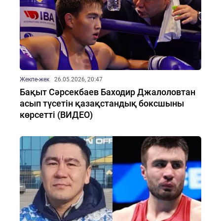
Жекпе-жек
26.05.2026, 20:47
Бақыт Сәрсекбаев Баходир Джалоловтан
асып түсетін қазақстандық боксшыны
көрсетті (ВИДЕО)