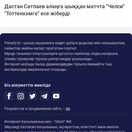
Дастан Сәтпаев алаңға шыққан матчта "Челси"
"Тоттенхэмге" есе жіберді
Penalty.kz - қалың оқырманға елдегі дүбірлі додалар мен халықаралық
сайыстар жайлы ақпар тарататын портал.
Мұнда танымал спортшыларға қатысты оқиғалар, елдің назарына
іліккен турнирлер туралы репортаждар ұсынылады.
Интернет-жобада басқа дереккөздерден табыла бермейтін тың
материалдар жарияланып отырады.
Біз әлеуметтік жиеліде
Разработка и продвижение сайта —
dg
Интернет басылымның иесі - "Gtech" ЖК
Мерзімді баспасөз басылымын, ақпараттық агенттікті және желілік