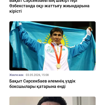
Бақыт Сәрсекбаевтың шәкірттері
Өзбекстанда оқу-жаттығу жиындарына
кірісті
Жекпе-жек
03.05.2026, 15:08
Бақыт Сәрсекбаев әлемнің үздік
боксшылары қатарына енді