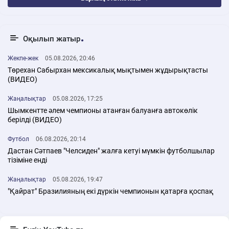
Оқылып жатыр
Жекпе-жек
05.08.2026, 20:46
Төрехан Сабырхан мексикалық мықтымен жұдырықтасты
(ВИДЕО)
Жаңалықтар
05.08.2026, 17:25
Шымкентте әлем чемпионы атанған балуанға автокөлік
берілді (ВИДЕО)
Футбол
06.08.2026, 20:14
Дастан Сәтпаев "Челсиден" жалға кетуі мүмкін футболшылар
тізіміне енді
Жаңалықтар
05.08.2026, 19:47
"Қайрат" Бразилияның екі дүркін чемпионын қатарға қоспақ