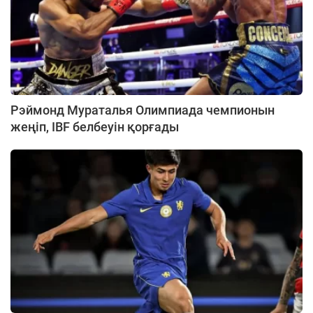
Рэймонд Мураталья Олимпиада чемпионын
жеңіп, IBF белбеуін қорғады