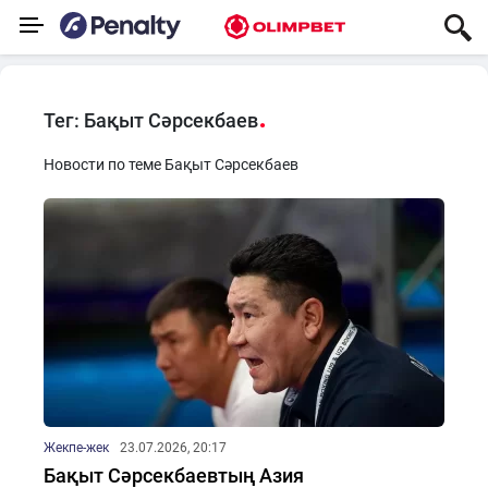
Тег: Бақыт Сәрсекбаев
Новости по теме Бақыт Сәрсекбаев
Жекпе-жек
23.07.2026, 20:17
Бақыт Сәрсекбаевтың Азия