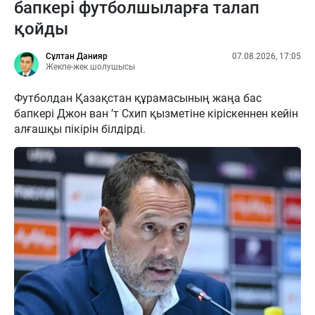
бапкері футболшыларға талап
қойды
Сұлтан Данияр
07.08.2026, 17:05
Жекпе-жек шолушысы
Футболдан Қазақстан құрамасының жаңа бас
бапкері Джон ван ’т Схип қызметіне кіріскеннен кейін
алғашқы пікірін білдірді.