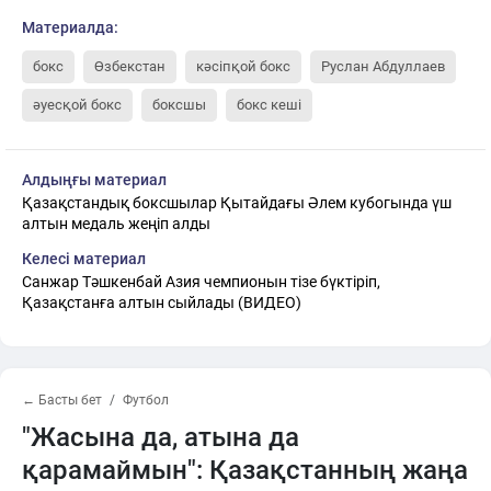
Материалда:
бокс
Өзбекстан
кәсіпқой бокс
Руслан Абдуллаев
әуесқой бокс
боксшы
бокс кеші
Алдыңғы материал
Қазақстандық боксшылар Қытайдағы Әлем кубогында үш
алтын медаль жеңіп алды
Келесі материал
Санжар Тәшкенбай Азия чемпионын тізе бүктіріп,
Қазақстанға алтын сыйлады (ВИДЕО)
← Басты бет
Футбол
"Жасына да, атына да
қарамаймын": Қазақстанның жаңа