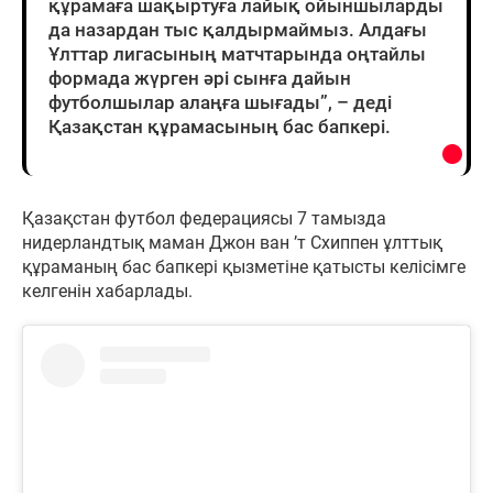
құрамаға шақыртуға лайық ойыншыларды
да назардан тыс қалдырмаймыз. Алдағы
Ұлттар лигасының матчтарында оңтайлы
формада жүрген әрі сынға дайын
футболшылар алаңға шығады”, – деді
Қазақстан құрамасының бас бапкері.
Қазақстан футбол федерациясы 7 тамызда
нидерландтық маман Джон ван ’т Схиппен ұлттық
құраманың бас бапкері қызметіне қатысты келісімге
келгенін хабарлады.