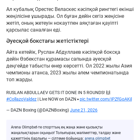
Ал кубалық Орестес Веласкес кәсіпқой рингтегі екінші
жеңілісіне ұшырады. Ол бұған дейін сегіз жеңісіне
жетіп, оның жетеуін нокаутпен аяқтаған қауіпті
қарсылас саналған еді.
Әуесқой бокстағы жетістіктері
Айта кетейік, Руслан Абдуллаев кәсіпқой боксқа
дейін Өзбекстан құрамасы сапында әуесқой
деңгейде табысты өнер көрсетті. Ол 2022 жылы Азия
чемпионы атанса, 2023 жылы әлем чемпионатында
топ жарды.
RUSLAN ABDULLAEV GETS IT DONE IN 5 ROUNDS! 🙌
#CollazoValdez
| Live NOW on DAZN ▪️
pic.twitter.com/IPZfGoAKil
— DAZN Boxing (@DAZNBoxing)
June 21, 2026
Arena Olimpbet-те спорттың ең жаңа және қызықты
жаңалықтарын оқыңыз! Толығырақ мәліметтер, талдау және
қажеттінің барлығы — сілтеме бойынша:
arena.olimpbet