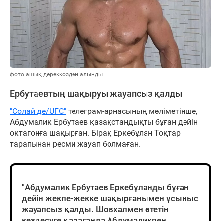
фото ашық дереккөзден алынды
Ербутаевтың шақыруы жауапсыз қалды
"Солай де/UFC"
телеграм-арнасының мәліметінше,
Абдумалик Ербутаев қазақстандықты бұған дейін
октагонға шақырған. Бірақ Еркебұлан Тоқтар
тарапынан ресми жауап болмаған.
"Абдумалик Ербутаев Еркебұланды бұған
дейін жекпе-жекке шақырғанымен ұсыныс
жауапсыз қалды. Шовхалмен өтетін
кездесуге қарағанда Абдумаликпен