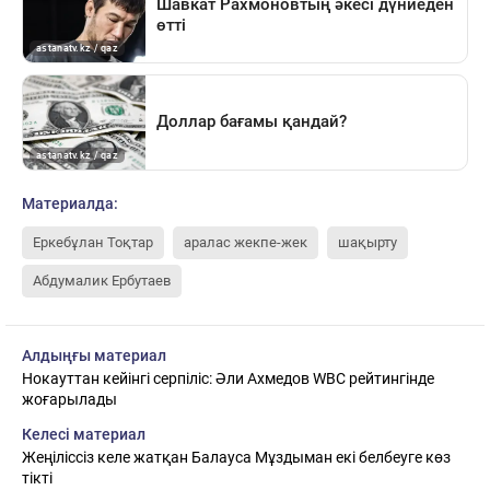
Материалда:
Еркебұлан Тоқтар
аралас жекпе-жек
шақырту
Абдумалик Ербутаев
Алдыңғы материал
Нокауттан кейінгі серпіліс: Әли Ахмедов WBC рейтингінде
жоғарылады
Келесі материал
Жеңіліссіз келе жатқан Балауса Мұздыман екі белбеуге көз
тікті