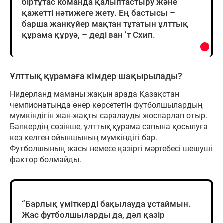
біртұтас команда қалыптастыру және
қажетті нәтижеге жету. Ең бастысы –
барша жанкүйер мақтан тұтатын ұлттық
құрама құруә, – деді ван ’т Схип.
Ұлттық құрамаға кімдер шақырылады?
Нидерланд маманы жақын арада Қазақстан
чемпионатында өнер көрсететін футболшылардың
мүмкіндігін жан-жақты саралауды жоспарлап отыр.
Бапкердің сөзінше, ұлттық құрама сапына қосылуға
кез келген ойыншының мүмкіндігі бар.
Футболшының жасы немесе қазіргі мәртебесі шешуші
фактор болмайды.
“Барлық үміткерді бақылауда ұстаймын.
Жас футболшыларды да, дәл қазір