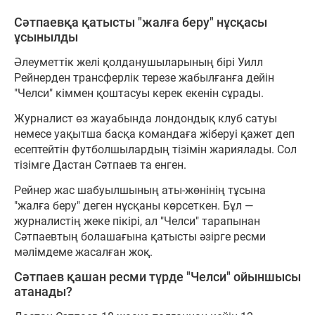
Сәтпаевқа қатысты "жалға беру" нұсқасы
ұсынылды
Әлеуметтік желі қолданушыларының бірі Уилл
Рейнерден трансферлік терезе жабылғанға дейін
"Челси" кіммен қоштасуы керек екенін сұрады.
Журналист өз жауабында лондондық клуб сатуы
немесе уақытша басқа командаға жіберуі қажет деп
есептейтін футболшылардың тізімін жариялады. Сол
тізімге Дастан Сәтпаев та енген.
Рейнер жас шабуылшының аты-жөнінің тұсына
"жалға беру" деген нұсқаны көрсеткен. Бұл —
журналистің жеке пікірі, ал "Челси" тарапынан
Сәтпаевтың болашағына қатысты әзірге ресми
мәлімдеме жасалған жоқ.
Сәтпаев қашан ресми түрде "Челси" ойыншысы
атанады?