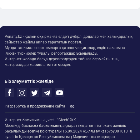
Penalty.kz - қалың оқырманға елдегі дүбірлі додалар мен халықаралық
сайыстар жайлы ақпар тарататын портал.
Мұнда танымал спортшыларға қатысты оқиғалар, елдің назарына
іліккен турнирлер туралы репортаждар ұсынылады.
Интернет-жобада басқа дереккөздерден табыла бермейтін тың
материалдар жарияланып отырады.
Біз әлеуметтік жиеліде
Разработка и продвижение сайта —
dg
Интернет басылымның иесі - "Gtech" ЖК
Мерзімді баспасөз басылымын, ақпараттық агенттікті және желілік
басылымды есепке қою туралы 16.09.2024 жылғы № kz15vpy00101318
куәлігін Қазақстан Республикасының Мәдениет және ақпарат