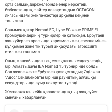
орта салмақ дәрежелерінде өнер көрсетеді.
Өзбекстандық файтер қазақстандық OCTAGON
лигасындағы жекпе-жектері арқылы кеңінен
танылған.
Сонымен қатар Nomad FC, Hype FC және PRIME FL
промоушендерінің турнирлеріне қатысқан. Ербутаев
жанкүйерлер арасында харизмасымен, ерекше мінез-
құлқымен және тік тұрып айқасудағы агрессивті
стилімен танымал.
Оның мансабындағы ең есте қалған кездесулердің
бірі Алматыдағы IBA Nomad 15 турнирінде болды.
Сол жекпе-жекте Ербутаев қазақстандық Әділжан
"Адос" Сәндібековты бірінші раундтың алғашқы
секундтарында ауыр нокаутқа түсірді.
Жекпе-жектен кейін қазақстандықтың жақ сүйегі
сынғаны хабарланған.