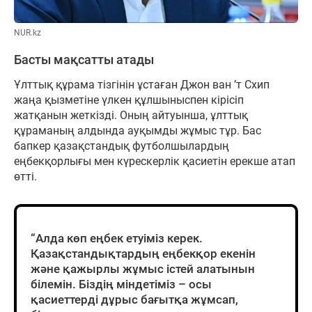
NUR.kz
Басты мақсатты атады
Ұлттық құрама тізгінін ұстаған Джон ван ’т Схип
жаңа қызметіне үлкен құлшыныспен кірісіп
жатқанын жеткізді. Оның айтуынша, ұлттық
құраманың алдында ауқымды жұмыс тұр. Бас
бапкер қазақстандық футболшылардың
еңбекқорлығы мен күрескерлік қасиетін ерекше атап
өтті.
“Алда көп еңбек етуіміз керек.
Қазақстандықтардың еңбекқор екенін
және қажырлы жұмыс істей алатынын
білемін. Біздің міндетіміз – осы
қасиеттерді дұрыс бағытқа жұмсап,