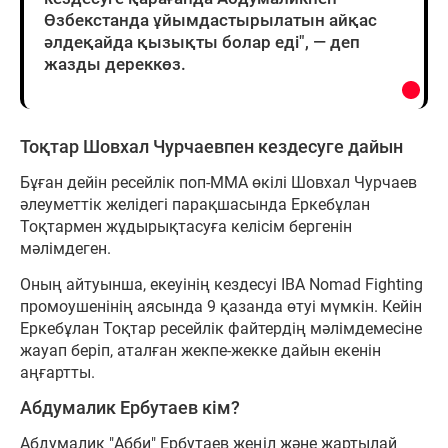
Өзбекстанда ұйымдастырылатын айқас
әлдеқайда қызықты болар еді", — деп
жазды дереккөз.
Тоқтар Шовхал Чурчаевпен кездесуге дайын
Бұған дейін ресейлік поп-ММА өкілі Шовхал Чурчаев
әлеуметтік желідегі парақшасында Еркебұлан
Тоқтармен жұдырықтасуға келісім бергенін
мәлімдеген.
Оның айтуынша, екеуінің кездесуі IBA Nomad Fighting
промоушенінің аясында 9 қазанда өтуі мүмкін. Кейін
Еркебұлан Тоқтар ресейлік файтердің мәлімдемесіне
жауап беріп, аталған жекпе-жекке дайын екенін
аңғартты.
Абдумалик Ербутаев кім?
Абдумалик "Абби" Ербутаев жеңіл және жартылай