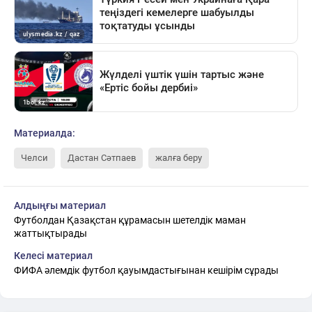
Материалда:
Челси
Дастан Сәтпаев
жалға беру
Алдыңғы материал
Футболдан Қазақстан құрамасын шетелдік маман
жаттықтырады
Келесі материал
ФИФА әлемдік футбол қауымдастығынан кешірім сұрады