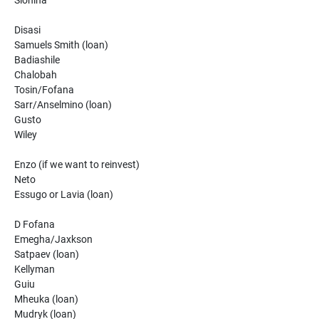
Disasi
Samuels Smith (loan)
Badiashile
Chalobah
Tosin/Fofana
Sarr/Anselmino (loan)
Gusto
Wiley
Enzo (if we want to reinvest)
Neto
Essugo or Lavia (loan)
D Fofana
Emegha/Jaxkson
Satpaev (loan)
Kellyman
Guiu
Mheuka (loan)
Mudryk (loan)