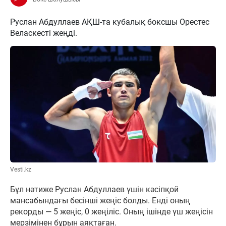
Руслан Абдуллаев АҚШ-та кубалық боксшы Орестес
Веласкесті жеңді.
Vesti.kz
Бұл нәтиже Руслан Абдуллаев үшін кәсіпқой
мансабындағы бесінші жеңіс болды. Енді оның
рекорды — 5 жеңіс, 0 жеңіліс. Оның ішінде үш жеңісін
мерзімінен бұрын аяқтаған.