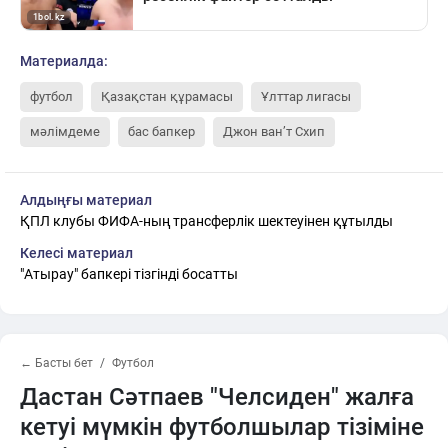
Материалда:
футбол
Қазақстан құрамасы
Ұлттар лигасы
мәлімдеме
бас бапкер
Джон ван’т Схип
Алдыңғы материал
ҚПЛ клубы ФИФА-ның трансферлік шектеуінен құтылды
Келесі материал
"Атырау" бапкері тізгінді босатты
← Басты бет
Футбол
Дастан Сәтпаев "Челсиден" жалға
кетуі мүмкін футболшылар тізіміне