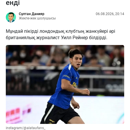
енді
Сұлтан Данияр
06.08.2026, 20:14
Жекпе-жек шолушысы
Мұндай пікірді лондондық клубтың жанкүйері әрі
британиялық журналист Уилл Рейнер білдірді.
instagram/@alataufans_