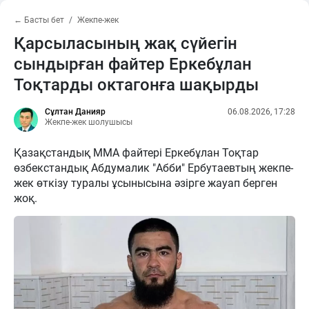
← Басты бет
Жекпе-жек
Қарсыласының жақ сүйегін
сындырған файтер Еркебұлан
Тоқтарды октагонға шақырды
Сұлтан Данияр
06.08.2026, 17:28
Жекпе-жек шолушысы
Қазақстандық ММА файтері Еркебұлан Тоқтар
өзбекстандық Абдумалик "Абби" Ербутаевтың жекпе-
жек өткізу туралы ұсынысына әзірге жауап берген
жоқ.