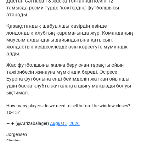
Дастан Сәтпаев 18 жасқа толғаннан кейін 12
тамызда ресми түрде "көктердің" футболшысы
атанады.
Қазақстандық шабуылшы қазірдің өзінде
лондондық клубтың қарамағында жүр. Команданың
маусым алдындағы дайындығына қатысып,
жолдастық кездесулерде өзін көрсетуге мүмкіндік
алды.
Жас футболшыны жалға беру оған тұрақты ойын
тәжірибесін жинауға мүмкіндік береді. Әсіресе
Еуропа футболына енді бейімделіп жатқан ойыншы
үшін басқа клубта жиі алаңға шығу маңызды болуы
ықтимал.
How many players do we need to sell before the window closes?
10-15?
— ✈️ (@Arrizabalager)
August 5, 2026
Jorgensen
Slonina