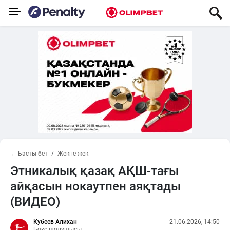
← Басты бет
Жекпе-жек
Этникалық қазақ АҚШ-тағы
айқасын нокаутпен аяқтады
(ВИДЕО)
Кубеев Алихан
21.06.2026, 14:50
Бокс шолушысы