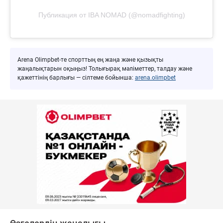
Публикация от IBA NOMAD (@nomadfighting)
Arena Olimpbet-те спорттың ең жаңа және қызықты
жаңалықтарын оқыңыз! Толығырақ мәліметтер, талдау және
қажеттінің барлығы — сілтеме бойынша:
arena.olimpbet