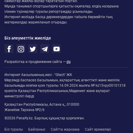
сайыстар жайлы ақпар тарататын портал.
Мұнда танымал спортшыларға қатысты оқиғалар, елдің назарына
іліккен турнирлер туралы репортаждар ұсынылады.
Интернет-жобада басқа дереккөздерден табыла бермейтін тың
материалдар жарияланып отырады.
Біз әлеуметтік жиеліде
Разработка и продвижение сайта —
dg
Интернет басылымның иесі - "Gtech" ЖК
Мерзімді баспасөз басылымын, ақпараттық агенттікті және желілік
басылымды есепке қою туралы 16.09.2024 жылғы № kz15vpy00101318
куәлігін Қазақстан Республикасының Мәдениет және ақпарат
министрлігі берді
Қазақстан Республикасы, Астана қ., 010000
Жанибек Тархана №2/6
©2026 Penalty.kz. Барлық құқықтар қорғалған.
Біз туралы
Байланыс
Сайтта жарнама
Сайт ережелері