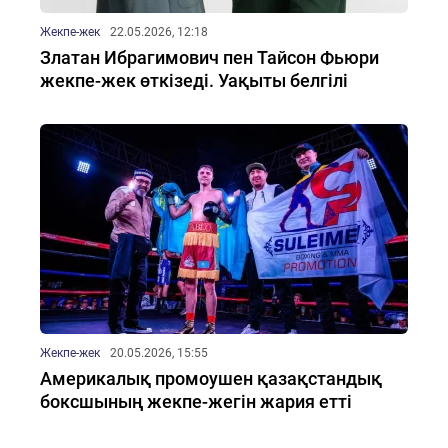
Жекпе-жек
22.05.2026, 12:18
Златан Ибрагимович пен Тайсон Фьюри
жекпе-жек өткізеді. Уақыты белгілі
Жекпе-жек
20.05.2026, 15:55
Америкалық промоушен қазақстандық
боксшының жекпе-жегін жария етті