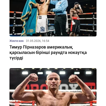
Жекпе-жек
31.05.2026, 16:54
Тимур Пірназаров америкалық
қарсыласын бірінші раундта нокаутқа
түсірді