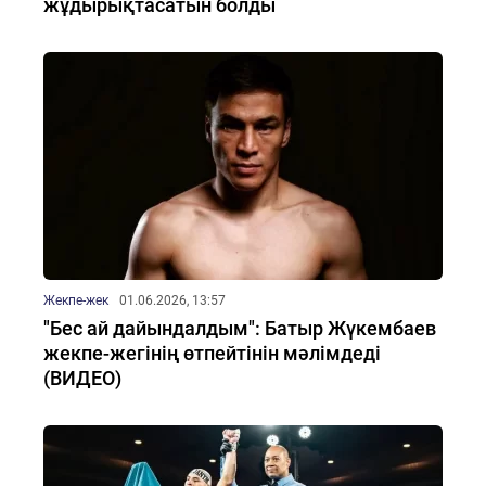
жұдырықтасатын болды
Жекпе-жек
01.06.2026, 13:57
"Бес ай дайындалдым": Батыр Жүкембаев
жекпе-жегінің өтпейтінін мәлімдеді
(ВИДЕО)