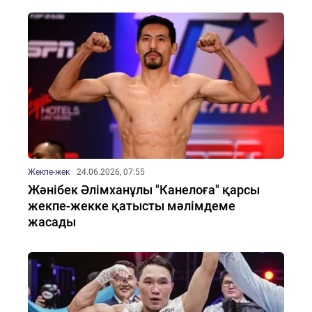
Жекпе-жек
24.06.2026, 07:55
Жәнібек Әлімханұлы "Канелоға" қарсы
жекпе-жекке қатысты мәлімдеме
жасады