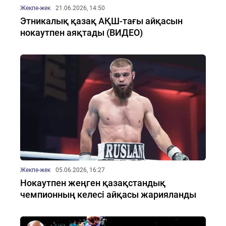
Жекпе-жек
21.06.2026, 14:50
Этникалық қазақ АҚШ-тағы айқасын
нокаутпен аяқтады (ВИДЕО)
Жекпе-жек
05.06.2026, 16:27
Нокаутпен жеңген қазақстандық
чемпионның келесі айқасы жарияланды