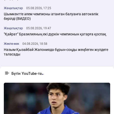
Жаңалықтар
05.08.2026, 17:25
Шымкентте әлем чемпионы атанған балуанға автокөлік
берілді (ВИДЕО)
Жаңалықтар
05.08.2026, 19:47
"Қайрат" Бразилияның екі дүркін чемпионын қатарға қоспақ
Жекпе-жек
04.08.2026, 18:58
Назым Қызайбай Жапонияда бұрын-соңды жеңбеген жүлдеге
таласады
Бүгін YouTube-та