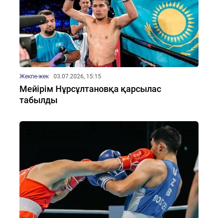
Жекпе-жек
03.07.2026, 15:15
Мейірім Нұрсұлтановқа қарсылас
табылды