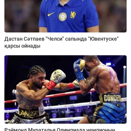
Дастан Сәтпаев "Челси" сапында "Ювентуске"
қарсы ойнады
Рэймонд Мураталья Олимпиада чемпионын