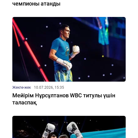
чемпионы атанды
Жекпе-жек
10.07.2026, 15:35
Мейірім Нұрсұлтанов WBC титулы үшін
таласпақ