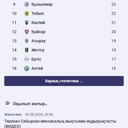
9
Қызылжар
22
10
Тобыл
22
11
Каспий
21
12
Қайсар
20
13
Атырау
19
14
Жетісу
19
15
Ертіс
17
16
Алтай
16
Барлық статистика →
Оқылып жатыр
Жекпе-жек
05.08.2026, 20:46
Төрехан Сабырхан мексикалық мықтымен жұдырықтасты
(ВИДЕО)