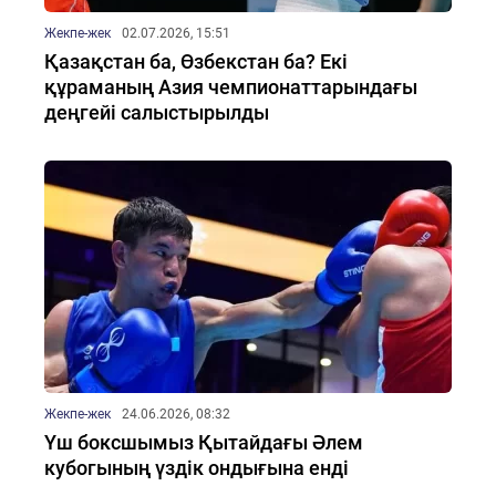
Жекпе-жек
02.07.2026, 15:51
Қазақстан ба, Өзбекстан ба? Екі
құраманың Азия чемпионаттарындағы
деңгейі салыстырылды
Жекпе-жек
24.06.2026, 08:32
Үш боксшымыз Қытайдағы Әлем
кубогының үздік ондығына енді