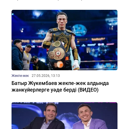
Жекпе-жек
27.05.2026, 13:13
Батыр Жүкембаев жекпе-жек алдында
жанкүйерлерге уәде берді (ВИДЕО)