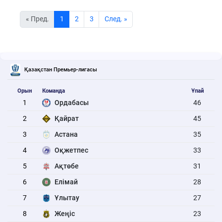
« Пред.
1
2
3
Cлед. »
Қазақстан Премьер-лигасы
Орын
Команда
Ұпай
1
Ордабасы
46
2
Қайрат
45
3
Астана
35
4
Оқжетпес
33
5
Ақтөбе
31
6
Елімай
28
7
Ұлытау
27
8
Жеңіс
23