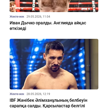
Жекпе-жек
29.05.2026, 11:04
Иван Дычко оралды. Англияда айқас
өткізеді
Жекпе-жек
28.05.2026, 12:19
IBF Жәнібек Әлімханұлының белбеуін
сарапқа салды. Қарсыластар белгілі