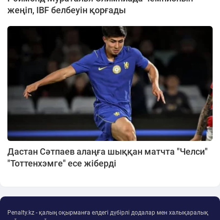
жеңіп, IBF белбеуін қорғады
Дастан Сәтпаев алаңға шыққан матчта "Челси"
"Тоттенхэмге" есе жіберді
Penalty.kz - қалың оқырманға елдегі дүбірлі додалар мен халықаралық