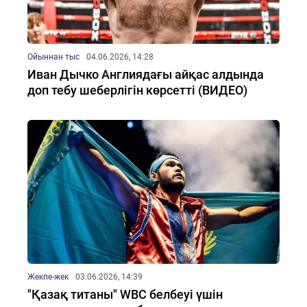
Ойыннан тыс
04.06.2026, 14:28
Иван Дычко Англиядағы айқас алдында
доп тебу шеберлігін көрсетті (ВИДЕО)
Жекпе-жек
03.06.2026, 14:39
"Қазақ титаны" WBC белбеуі үшін