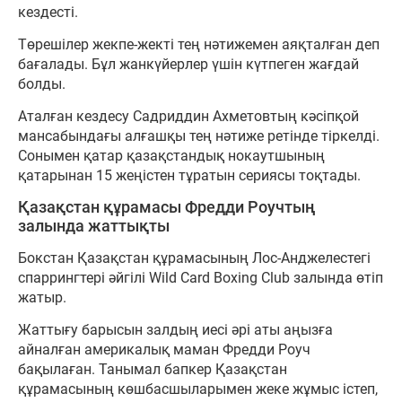
кездесті.
Төрешілер жекпе-жекті тең нәтижемен аяқталған деп
бағалады. Бұл жанкүйерлер үшін күтпеген жағдай
болды.
Аталған кездесу Садриддин Ахметовтың кәсіпқой
мансабындағы алғашқы тең нәтиже ретінде тіркелді.
Сонымен қатар қазақстандық нокаутшының
қатарынан 15 жеңістен тұратын сериясы тоқтады.
Қазақстан құрамасы Фредди Роучтың
залында жаттықты
Бокстан Қазақстан құрамасының Лос-Анджелестегі
спаррингтері әйгілі Wild Card Boxing Club залында өтіп
жатыр.
Жаттығу барысын залдың иесі әрі аты аңызға
айналған америкалық маман Фредди Роуч
бақылаған. Танымал бапкер Қазақстан
құрамасының көшбасшыларымен жеке жұмыс істеп,