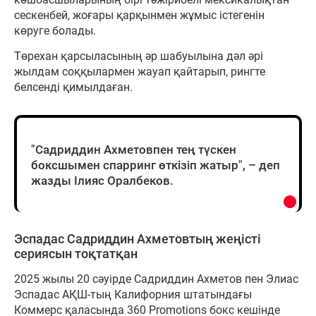
сескенбей, жоғары қарқынмен жұмыс істегенін
көруге болады.
Төрехан қарсыласының әр шабуылына дәл әрі
жылдам соққылармен жауап қайтарып, рингте
белсенді қимылдаған.
"Садриддин Ахметовпен тең түскен
боксшымен спарринг өткізіп жатыр", – деп
жазды Ілияс Оралбеков.
Эспадас Садриддин Ахметовтың жеңісті
сериясын тоқтатқан
2025 жылы 20 сәуірде Садриддин Ахметов пен Элиас
Эспадас АҚШ-тың Калифорния штатындағы
Коммерс қаласында 360 Promotions бокс кешінде