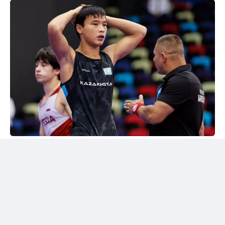
24kz
Әлем чемпионы марапатталды
Шымкентте грек-рим күресінен жасөспірімдер
арасындағы әлем чемпионы Дияр Аманәліні
салтанатты түрде қарсы алу рәсімі өтті. Жергілікті
спорт қауымдастығы 55 келіге дейінгі салмақ
дәрежесінде алтын медаль жеңіп алған балуанның