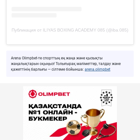
Публикация от ILIYAS BOXING ACADEMY 085 (@iba.085)
Arena Olimpbet-те спорттың ең жаңа және қызықты
жаңалықтарын оқыңыз! Толығырақ мәліметтер, талдау және
қажеттінің барлығы — сілтеме бойынша:
arena.olimpbet