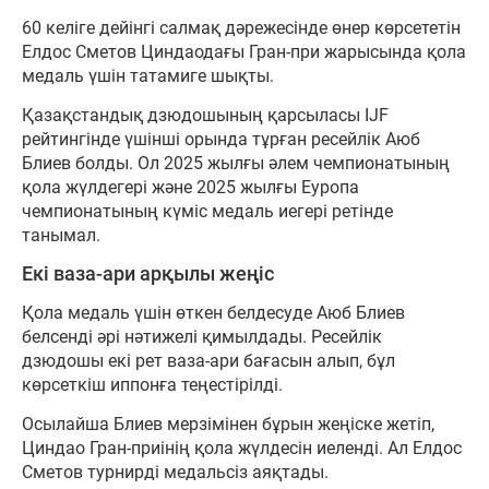
60 келіге дейінгі салмақ дәрежесінде өнер көрсететін
Елдос Сметов Циндаодағы Гран-при жарысында қола
медаль үшін татамиге шықты.
Қазақстандық дзюдошының қарсыласы IJF
рейтингінде үшінші орында тұрған ресейлік Аюб
Блиев болды. Ол 2025 жылғы әлем чемпионатының
қола жүлдегері және 2025 жылғы Еуропа
чемпионатының күміс медаль иегері ретінде
танымал.
Екі ваза-ари арқылы жеңіс
Қола медаль үшін өткен белдесуде Аюб Блиев
белсенді әрі нәтижелі қимылдады. Ресейлік
дзюдошы екі рет ваза-ари бағасын алып, бұл
көрсеткіш иппонға теңестірілді.
Осылайша Блиев мерзімінен бұрын жеңіске жетіп,
Циндао Гран-приінің қола жүлдесін иеленді. Ал Елдос
Сметов турнирді медальсіз аяқтады.