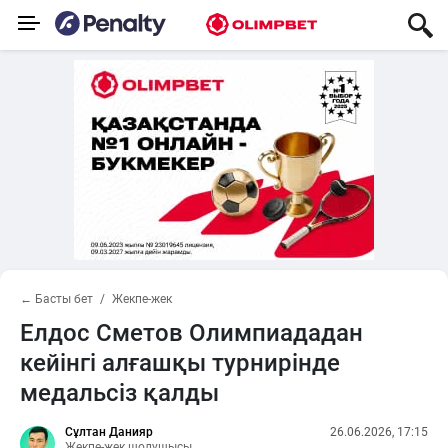
← Басты бет
Жекпе-жек
Елдос Сметов Олимпиададан
кейінгі алғашқы турнирінде
медальсіз қалды
Сұлтан Данияр
26.06.2026, 17:15
Жекпе-жек шолушысы