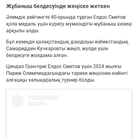
Жұбаныш белдесуінде жеңіске жеткен
Әлемдік рейтингте 40-орында тұрған Елдос Сметов
қола медаль үшін күресу мүмкіндігін жұбаныш кезеңі
арқылы алды.
Бұл кезеңде қазақстандық дзюдошы өзбекстандық
Самариддин Кучкаровты жеңіп, жүлде үшін
белдесуге жолдама алған.
Циндао Гран-приі Елдос Сметов үшін 2024 жылғы
Париж Олимпиадасындағы тарихи жеңісінен кейінгі
алғашқы халықаралық турнир болды.