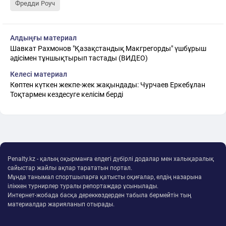
Фредди Роуч
Алдыңғы материал
Шавкат Рахмонов "Қазақстандық Макгрегорды" үшбұрыш
әдісімен тұншықтырып тастады (ВИДЕО)
Келесі материал
Көптен күткен жекпе-жек жақындады: Чурчаев Еркебұлан
Тоқтармен кездесуге келісім берді
Penalty.kz - қалың оқырманға елдегі дүбірлі додалар мен халықаралық
сайыстар жайлы ақпар тарататын портал.
Мұнда танымал спортшыларға қатысты оқиғалар, елдің назарына
іліккен турнирлер туралы репортаждар ұсынылады.
Интернет-жобада басқа дереккөздерден табыла бермейтін тың
материалдар жарияланып отырады.