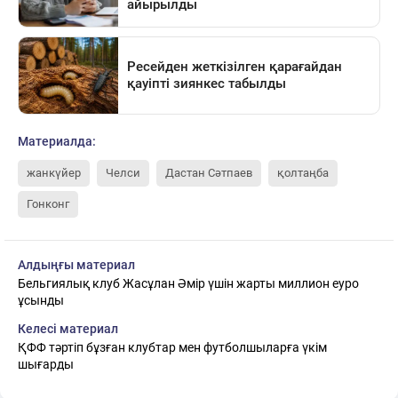
Материалда:
жанкүйер
Челси
Дастан Сәтпаев
қолтаңба
Гонконг
Алдыңғы материал
Бельгиялық клуб Жасұлан Әмір үшін жарты миллион еуро
ұсынды
Келесі материал
ҚФФ тәртіп бұзған клубтар мен футболшыларға үкім
шығарды