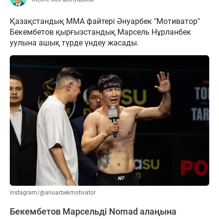
Қазақстандық ММА файтері Әнуарбек "Мотиватор"
Бекембетов қырғызстандық Марсель Нұрланбек
уулына ашық түрде үндеу жасады.
instagram/@anuarbekmotivator
Бекембетов Марсельді Nomad алаңына