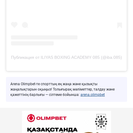
Публикация от ILIYAS BOXING ACADEMY 085 (@iba.085)
Arena Olimpbet-те спорттың ең жаңа және қызықты
жаңалықтарын оқыңыз! Толығырақ мәліметтер, талдау және
қажеттінің барлығы — сілтеме бойынша:
arena.olimpbet