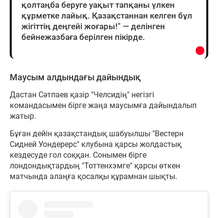
қолтаңба беруге уақыт тапқаны үлкен
құрметке лайық. Қазақстаннан келген бұл
жігіттің деңгейі жоғары!" — делінген
бейнежазбаға берілген пікірде.
Маусым алдындағы дайындық
Дастан Сәтпаев қазір "Челсидің" негізгі
командасымен бірге жаңа маусымға дайындалып
жатыр.
Бұған дейін қазақстандық шабуылшы "Вестерн
Сидней Уондерерс" клубына қарсы жолдастық
кездесуде гол соққан. Сонымен бірге
лондондықтардың "Тоттенхэмге" қарсы өткен
матчында алаңға қосалқы құрамнан шықты.