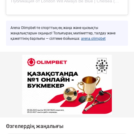
Публикация от London Will Always Be Blue | Chelsea (@londonwillalwaysbeblue)
Arena Olimpbet-те спорттың ең жаңа және қызықты
жаңалықтарын оқыңыз! Толығырақ мәліметтер, талдау және
қажеттінің барлығы — сілтеме бойынша:
arena.olimpbet