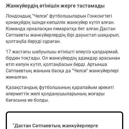
Жанкүйердің өтінішін жерге тастамады
Лондондық "Челси" футболшыларын Гонконгтегі
қонақүйдің ішінде көпшілік жанкүйер күтіп алған.
Команда орналасқан ғимаратқа бет алған Дастан
Сәтпаевты жанкүйерлердің бірі дауыстап шақырып,
қолтаңба беруді сұраған.
17 жастағы шабуылшы өтінішті елеусіз қалдырмай,
бірден тоқтады. Ол жанкүйердің адамдар арасынан
өтіп келуін күтіп, қолтаңбасын берді. Артынша
Сәтпаевтың жанына басқа да "Челси" жанкүйерлері
жиналған.
Қазақстандық футболшының қарапайым әрекеті
әлеуметтік желі қолданушыларының жоғары
бағасына ие болды.
"Дастан Сәтпаевтың жанкүйерлерге