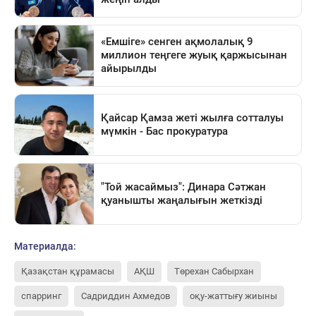
Материалда:
Қазақстан құрамасы
АҚШ
Төрехан Сабырхан
спарринг
Садриддин Ахмедов
оқу-жаттығу жиыны