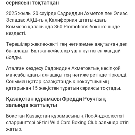
сериясын тоқтатқан
2025 жылы 20 сәуірде Садриддин Ахметов пен Элиас
Эспадас АҚШ-тың Калифорния штатындағы
Коммерс қаласында 360 Promotions бокс кешінде
кездесті.
Төрешілер жекпе-жекті тең нәтижемен аяқталған деп
бағалады. Бұл жанкүйерлер үшін күтпеген жағдай
болды.
Аталған кездесу Садриддин Ахметовтың кәсіпқой
мансабындағы алғашқы тең нәтиже ретінде тіркелді.
Сонымен қатар қазақстандық нокаутшының
қатарынан 15 жеңістен тұратын сериясы тоқтады.
Қазақстан құрамасы Фредди Роучтың
залында жаттықты
Бокстан Қазақстан құрамасының Лос-Анджелестегі
спаррингтері әйгілі Wild Card Boxing Club залында өтіп
жатыр.