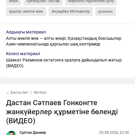
MMA
Еркебұлан Тоқтар
Марсель Нурланбек уулу
аралас жекпе-жек
Әнуарбек Мотиватор
ұсыныс
Алдыңғы материал
Алты жекпе-жек — алты жеңіс: Қазақстандық боксшылар
Азия чемпионатында қарсылас шақ келтірмеді
Келесі материал
Шавкат Рахмонов октагонға оралуға дайындалып жатыр
(ВИДЕО)
← Басты бет
Футбол
Дастан Сәтпаев Гонконгте
жанкүйерлер құрметіне бөленді
(ВИДЕО)
Сұлтан Данияр
03.08.2026, 22:30