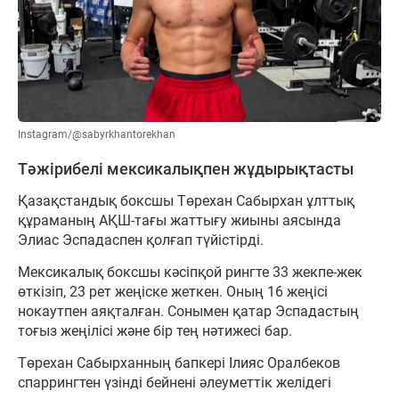
Instagram/@sabyrkhantorekhan
Тәжірибелі мексикалықпен жұдырықтасты
Қазақстандық боксшы Төрехан Сабырхан ұлттық
құраманың АҚШ-тағы жаттығу жиыны аясында
Элиас Эспадаспен қолғап түйістірді.
Мексикалық боксшы кәсіпқой рингте 33 жекпе-жек
өткізіп, 23 рет жеңіске жеткен. Оның 16 жеңісі
нокаутпен аяқталған. Сонымен қатар Эспадастың
тоғыз жеңілісі және бір тең нәтижесі бар.
Төрехан Сабырханның бапкері Ілияс Оралбеков
спаррингтен үзінді бейнені әлеуметтік желідегі