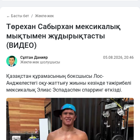
← Басты бет
Жекпе-жек
Төрехан Сабырхан мексикалық
мықтымен жұдырықтасты
(ВИДЕО)
Сұлтан Данияр
05.08.2026, 20:46
Жекпе-жек шолушысы
Қазақстан құрамасының боксшысы Лос-
Анджелестегі оқу-жаттығу жиыны кезінде тәжірибелі
мексикалық Элиас Эспадаспен спарринг өткізді.