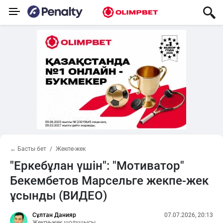
← Басты бет
Жекпе-жек
"Еркебұлан үшін": "Мотиватор"
Бекембетов Марсельге жекпе-жек
ұсынды (ВИДЕО)
Сұлтан Данияр
07.07.2026, 20:13
Жекпе-жек шолушысы