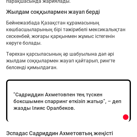
парақшасында жариялады.
Жылдам соққылармен жауап берді
Бейнежазбада Қазақстан құрамасының
көшбасшыларының бірі тәжірибелі мексикалықтан
сескенбей, жоғары қарқынмен жұмыс істегенін
көруге болады.
Төрехан қарсыласының әр шабуылына дәл әрі
жылдам соққылармен жауап қайтарып, рингте
белсенді қимылдаған.
"Садриддин Ахметовпен тең түскен
боксшымен спарринг өткізіп жатыр", – деп
жазды Ілияс Оралбеков.
Эспадас Садриддин Ахметовтың жеңісті