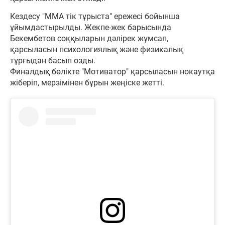
Кездесу "ММА тік тұрыста" ережесі бойынша
ұйымдастырылды. Жекпе-жек барысында
Бекембетов соққыларын дәлірек жұмсап,
қарсыласын психологиялық және физикалық
тұрғыдан басып озды.
Финалдық бөлікте "Мотиватор" қарсыласын нокаутқа
жіберіп, мерзімінен бұрын жеңіске жетті.