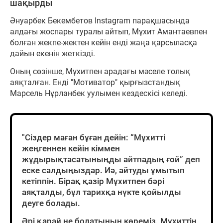
шақырды
Әнуарбек Бекембетов Instagram парақшасында
алдағы жоспары туралы айтып, Мұхит Амантаевпен
болған жекпе-жектен кейін енді жаңа қарсыласқа
дайын екенін жеткізді.
Оның сөзінше, Мұхитпен арадағы мәселе толық
аяқталған. Енді "Мотиватор" қырғызстандық
Марсель Нұрланбек уулымен кездескісі келеді.
"Сіздер маған бұған дейін: “Мұхитті
жеңгеннен кейін кіммен
жұдырықтасатыныңды айтпадың ғой” деп
еске салдыңыздар. Иә, айтуды ұмытып
кетіппін. Бірақ қазір Мұхитпен бәрі
аяқталды, бұл тарихқа нүкте қойылды
деуге болады.
Әрі қарай не болатынын көреміз. Мұхиттің