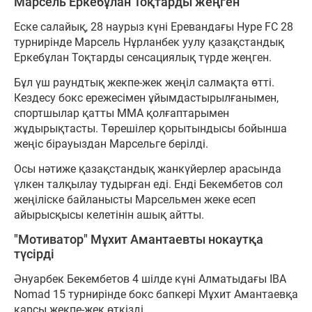
Марсель Еркебұлан Тоқтарды жеңген
Еске салайық, 28 наурыз күні Еревандағы Hype FC 28
турнирінде Марсель Нұрланбек уулу қазақстандық
Еркебұлан Тоқтарды сенсациялық түрде жеңген.
Бұл үш раундтық жекпе-жек жеңіл салмақта өтті.
Кездесу бокс ережесімен ұйымдастырылғанымен,
спортшылар қатты ММА қолғаптарымен
жұдырықтасты. Төрешілер қорытындысы бойынша
жеңіс бірауыздан Марсельге берілді.
Осы нәтиже қазақстандық жанкүйерлер арасында
үлкен талқылау тудырған еді. Енді Бекембетов сол
жеңіліске байланысты Марсельмен жеке есеп
айырысқысы келетінін ашық айтты.
"Мотиватор" Мұхит Амантаевты нокаутқа
түсірді
Әнуарбек Бекембетов 4 шілде күні Алматыдағы IBA
Nomad 15 турнирінде бокс бапкері Мұхит Амантаевқа
қарсы жекпе-жек өткізді.