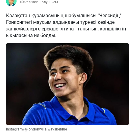
Жекпе-жек шолушысы
Қазақстан құрамасының шабуылшысы "Челсидің"
Гонконгтегі маусым алдындағы турнесі кезінде
жанкүйерлерге ерекше ілтипат танытып, көпшіліктің
ықыласына ие болды.
instagram/@londonwillalwaysbeblue