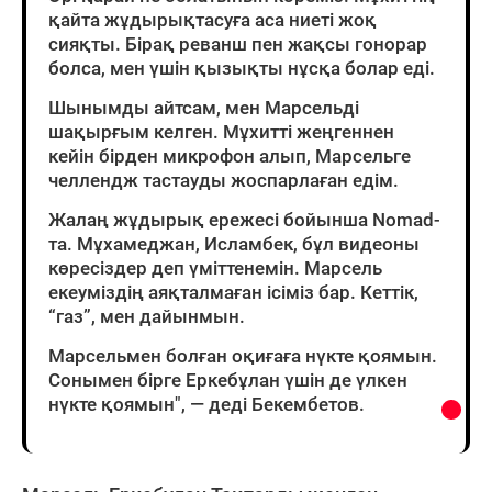
қайта жұдырықтасуға аса ниеті жоқ
сияқты. Бірақ реванш пен жақсы гонорар
болса, мен үшін қызықты нұсқа болар еді.
Шынымды айтсам, мен Марсельді
шақырғым келген. Мұхитті жеңгеннен
кейін бірден микрофон алып, Марсельге
челлендж тастауды жоспарлаған едім.
Жалаң жұдырық ережесі бойынша Nomad-
та. Мұхамеджан, Исламбек, бұл видеоны
көресіздер деп үміттенемін. Марсель
екеуміздің аяқталмаған ісіміз бар. Кеттік,
“газ”, мен дайынмын.
Марсельмен болған оқиғаға нүкте қоямын.
Сонымен бірге Еркебұлан үшін де үлкен
нүкте қоямын", — деді Бекембетов.