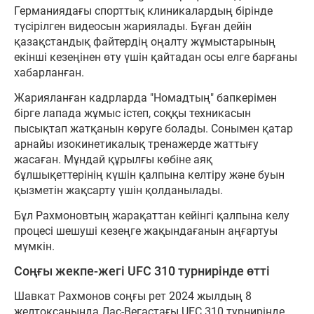
Германиядағы спорттық клиникалардың бірінде
түсірілген видеосын жариялады. Бұған дейін
қазақстандық файтердің оңалту жұмыстарының
екінші кезеңінен өту үшін қайтадан осы елге барғаны
хабарланған.
Жарияланған кадрларда "Номадтың" бапкерімен
бірге лапада жұмыс істеп, соққы техникасын
пысықтап жатқанын көруге болады. Сонымен қатар
арнайы изокинетикалық тренажерде жаттығу
жасаған. Мұндай құрылғы көбіне аяқ
бұлшықеттерінің күшін қалпына келтіру және буын
қызметін жақсарту үшін қолданылады.
Бұл Рахмоновтың жарақаттан кейінгі қалпына келу
процесі шешуші кезеңге жақындағанын аңғартуы
мүмкін.
Соңғы жекпе-жегі UFC 310 турнирінде өтті
Шавкат Рахмонов соңғы рет 2024 жылдың 8
желтоқсанында Лас-Вегастағы UFC 310 турнирінде