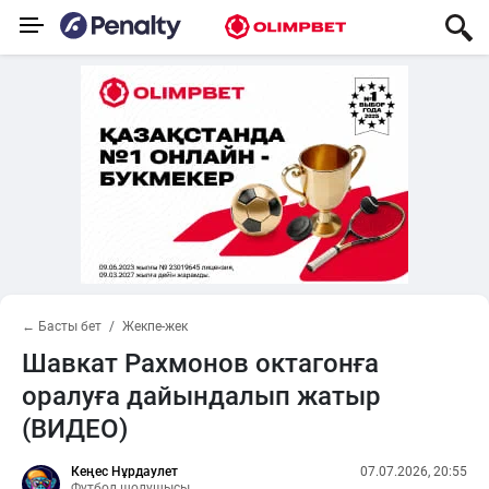
← Басты бет
Жекпе-жек
Шавкат Рахмонов октагонға
оралуға дайындалып жатыр
(ВИДЕО)
Кеңес Нұрдаулет
07.07.2026, 20:55
Футбол шолушысы