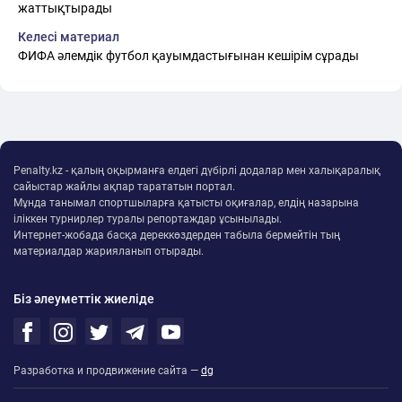
жаттықтырады
Келесі материал
ФИФА әлемдік футбол қауымдастығынан кешірім сұрады
Penalty.kz - қалың оқырманға елдегі дүбірлі додалар мен халықаралық
сайыстар жайлы ақпар тарататын портал.
Мұнда танымал спортшыларға қатысты оқиғалар, елдің назарына
іліккен турнирлер туралы репортаждар ұсынылады.
Интернет-жобада басқа дереккөздерден табыла бермейтін тың
материалдар жарияланып отырады.
Біз әлеуметтік жиеліде
Разработка и продвижение сайта —
dg