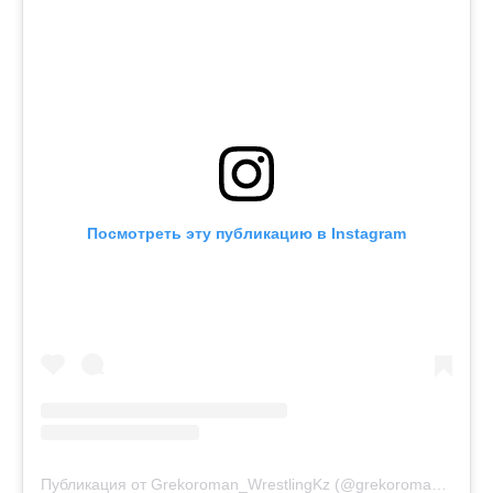
Посмотреть эту публикацию в Instagram
Публикация от Grekoroman_WrestlingKz (@grekoroman_wrestlingkz)