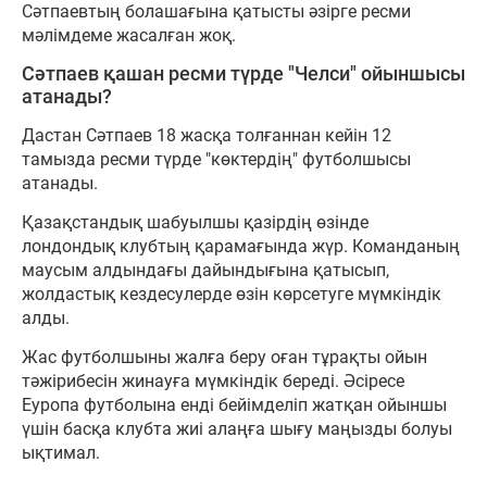
Сәтпаевтың болашағына қатысты әзірге ресми
мәлімдеме жасалған жоқ.
Сәтпаев қашан ресми түрде "Челси" ойыншысы
атанады?
Дастан Сәтпаев 18 жасқа толғаннан кейін 12
тамызда ресми түрде "көктердің" футболшысы
атанады.
Қазақстандық шабуылшы қазірдің өзінде
лондондық клубтың қарамағында жүр. Команданың
маусым алдындағы дайындығына қатысып,
жолдастық кездесулерде өзін көрсетуге мүмкіндік
алды.
Жас футболшыны жалға беру оған тұрақты ойын
тәжірибесін жинауға мүмкіндік береді. Әсіресе
Еуропа футболына енді бейімделіп жатқан ойыншы
үшін басқа клубта жиі алаңға шығу маңызды болуы
ықтимал.