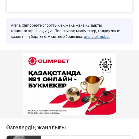
Arena Olimpbet-те спорттың ең жаңа және қызықты
жаңалықтарын оқыңыз! Толығырақ мәліметтер, талдау және
қажеттінің барлығы — сілтеме бойынша:
arena.olimpbet