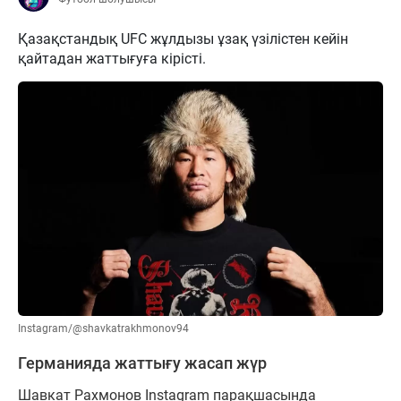
Қазақстандық UFC жұлдызы ұзақ үзілістен кейін
қайтадан жаттығуға кірісті.
Instagram/@shavkatrakhmonov94
Германияда жаттығу жасап жүр
Шавкат Рахмонов Instagram парақшасында