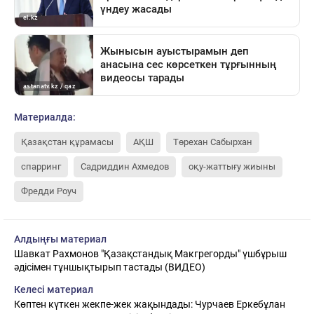
Материалда:
Қазақстан құрамасы
АҚШ
Төрехан Сабырхан
спарринг
Садриддин Ахмедов
оқу-жаттығу жиыны
Фредди Роуч
Алдыңғы материал
Шавкат Рахмонов "Қазақстандық Макгрегорды" үшбұрыш
әдісімен тұншықтырып тастады (ВИДЕО)
Келесі материал
Көптен күткен жекпе-жек жақындады: Чурчаев Еркебұлан