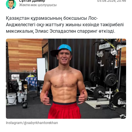
Сұлтан Данияр
05.08.2026, 20:46
Жекпе-жек шолушысы
Қазақстан құрамасының боксшысы Лос-
Анджелестегі оқу-жаттығу жиыны кезінде тәжірибелі
мексикалық Элиас Эспадаспен спарринг өткізді.
Instagram/@sabyrkhantorekhan