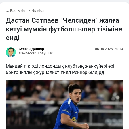
← Басты бет
Футбол
Дастан Сәтпаев "Челсиден" жалға
кетуі мүмкін футболшылар тізіміне
енді
Сұлтан Данияр
06.08.2026, 20:14
Жекпе-жек шолушысы
Мұндай пікірді лондондық клубтың жанкүйері әрі
британиялық журналист Уилл Рейнер білдірді.