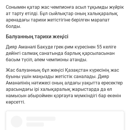
Сонымен қатар жас чемпионға асыл тұқымды жүйрік
ат тарту етілді. Бұл сыйлықтар оның халықаралық
аренадағы тарихи жетістігіне берілген марапат
болды.
Балуанның тарихи жеңісі
Дияр Аманәлі Бакуде грек-рим күресінен 55 келіге
дейінгі салмақ санатында барлық қарсыласынан
басым түсіп, әлем чемпионы атанды.
Жас балуанның бұл жеңісі Қазақстан күресінің жас
буыны үшін маңызды жетістік саналады. Дияр
Аманәлінің нәтижесі оның алдағы уақытта ересектер
арасындағы ірі халықаралық жарыстарда да ел
намысын абыроймен қорғауға мүмкіндігі бар екенін
көрсетті.