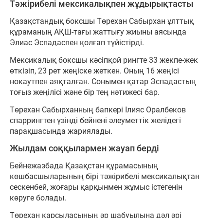
Тәжірибелі мексикалықпен жұдырықтасты
Қазақстандық боксшы Төрехан Сабырхан ұлттық
құраманың АҚШ-тағы жаттығу жиыны аясында
Элиас Эспадаспен қолғап түйістірді.
Мексикалық боксшы кәсіпқой рингте 33 жекпе-жек
өткізіп, 23 рет жеңіске жеткен. Оның 16 жеңісі
нокаутпен аяқталған. Сонымен қатар Эспадастың
тоғыз жеңілісі және бір тең нәтижесі бар.
Төрехан Сабырханның бапкері Ілияс Оралбеков
спаррингтен үзінді бейнені әлеуметтік желідегі
парақшасында жариялады.
Жылдам соққылармен жауап берді
Бейнежазбада Қазақстан құрамасының
көшбасшыларының бірі тәжірибелі мексикалықтан
сескенбей, жоғары қарқынмен жұмыс істегенін
көруге болады.
Төрехан қарсыласының әр шабуылына дәл әрі