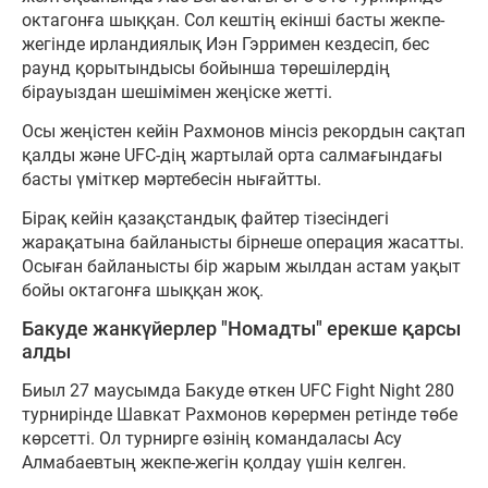
октагонға шыққан. Сол кештің екінші басты жекпе-
жегінде ирландиялық Иэн Гэрримен кездесіп, бес
раунд қорытындысы бойынша төрешілердің
бірауыздан шешімімен жеңіске жетті.
Осы жеңістен кейін Рахмонов мінсіз рекордын сақтап
қалды және UFC-дің жартылай орта салмағындағы
басты үміткер мәртебесін нығайтты.
Бірақ кейін қазақстандық файтер тізесіндегі
жарақатына байланысты бірнеше операция жасатты.
Осыған байланысты бір жарым жылдан астам уақыт
бойы октагонға шыққан жоқ.
Бакуде жанкүйерлер "Номадты" ерекше қарсы
алды
Биыл 27 маусымда Бакуде өткен UFC Fight Night 280
турнирінде Шавкат Рахмонов көрермен ретінде төбе
көрсетті. Ол турнирге өзінің командаласы Асу
Алмабаевтың жекпе-жегін қолдау үшін келген.