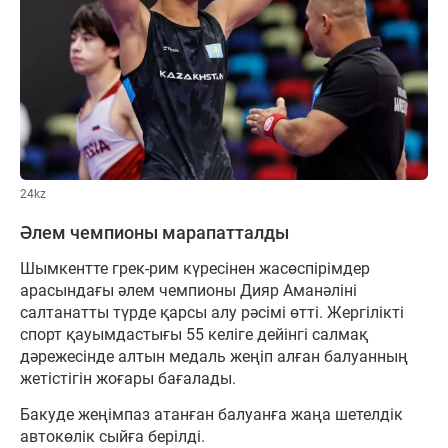
24kz
Әлем чемпионы марапатталды
Шымкентте грек-рим күресінен жасөспірімдер
арасындағы әлем чемпионы Дияр Аманәліні
салтанатты түрде қарсы алу рәсімі өтті. Жергілікті
спорт қауымдастығы 55 келіге дейінгі салмақ
дәрежесінде алтын медаль жеңіп алған балуанның
жетістігін жоғары бағалады.
Бакуде жеңімпаз атанған балуанға жаңа шетелдік
автокөлік сыйға берілді.