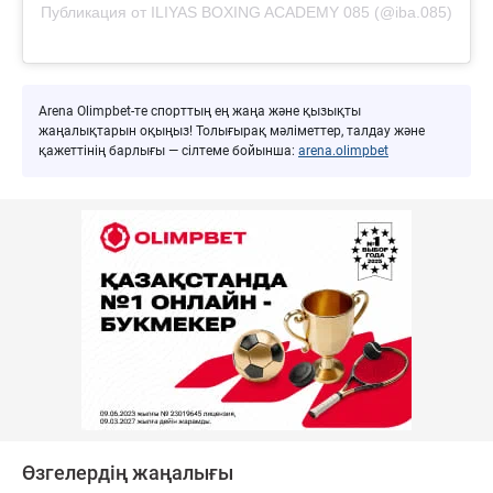
Публикация от ILIYAS BOXING ACADEMY 085 (@iba.085)
Arena Olimpbet-те спорттың ең жаңа және қызықты
жаңалықтарын оқыңыз! Толығырақ мәліметтер, талдау және
қажеттінің барлығы — сілтеме бойынша:
arena.olimpbet