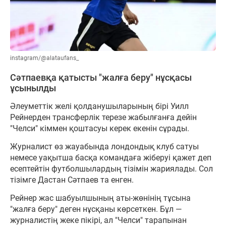
instagram/@alataufans_
Сәтпаевқа қатысты "жалға беру" нұсқасы
ұсынылды
Әлеуметтік желі қолданушыларының бірі Уилл
Рейнерден трансферлік терезе жабылғанға дейін
"Челси" кіммен қоштасуы керек екенін сұрады.
Журналист өз жауабында лондондық клуб сатуы
немесе уақытша басқа командаға жіберуі қажет деп
есептейтін футболшылардың тізімін жариялады. Сол
тізімге Дастан Сәтпаев та енген.
Рейнер жас шабуылшының аты-жөнінің тұсына
"жалға беру" деген нұсқаны көрсеткен. Бұл —
журналистің жеке пікірі, ал "Челси" тарапынан