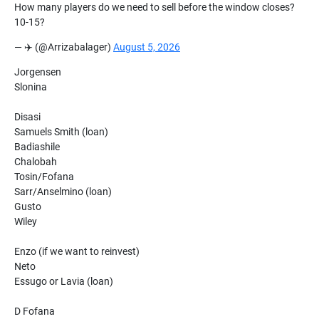
How many players do we need to sell before the window closes?
10-15?
— ✈️ (@Arrizabalager)
August 5, 2026
Jorgensen
Slonina
Disasi
Samuels Smith (loan)
Badiashile
Chalobah
Tosin/Fofana
Sarr/Anselmino (loan)
Gusto
Wiley
Enzo (if we want to reinvest)
Neto
Essugo or Lavia (loan)
D Fofana