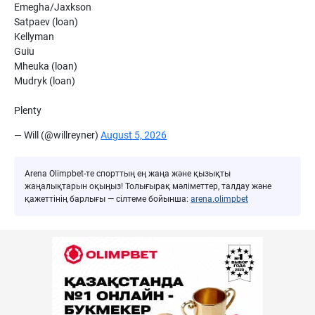
Emegha/Jaxkson
Satpaev (loan)
Kellyman
Guiu
Mheuka (loan)
Mudryk (loan)
Plenty
— Will (@willreyner)
August 5, 2026
Arena Olimpbet-те спорттың ең жаңа және қызықты
жаңалықтарын оқыңыз! Толығырақ мәліметтер, талдау және
қажеттінің барлығы — сілтеме бойынша:
arena.olimpbet