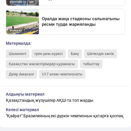
Материалда:
Шымкент
грек-рим күресі
Баку
Шетелдік көлік
Қазақстан жасөспірімдер құрамасы
табыстау
Дияр Аманәлі
U17 әлем чемпионаты
Алдыңғы материал
Қазақстандық жүзушілер АҚШ-та топ жарды
Келесі материал
"Қайрат" Бразилияның екі дүркін чемпионын қатарға қоспақ