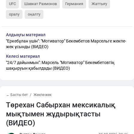
UFC
Шавкат Рахмонов
Германия
Жаттығу
оралу
оңалту
Алдыңғы материал
"Еркебұлан үшін": "Мотиватор" Бекембетов Марсельге жекпе-
жек ұсынды (ВИДЕО)
Келесі материал
"24/7 дайынмын": Марсель "Мотиватор" Бекембетовтің
шақыруын қабылдады (ВИДЕО)
← Басты бет
Жекпе-жек
Төрехан Сабырхан мексикалық
мықтымен жұдырықтасты
(ВИДЕО)