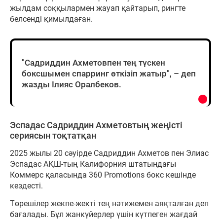
жылдам соққылармен жауап қайтарып, рингте
белсенді қимылдаған.
"Садриддин Ахметовпен тең түскен
боксшымен спарринг өткізіп жатыр", – деп
жазды Ілияс Оралбеков.
Эспадас Садриддин Ахметовтың жеңісті
сериясын тоқтатқан
2025 жылы 20 сәуірде Садриддин Ахметов пен Элиас
Эспадас АҚШ-тың Калифорния штатындағы
Коммерс қаласында 360 Promotions бокс кешінде
кездесті.
Төрешілер жекпе-жекті тең нәтижемен аяқталған деп
бағалады. Бұл жанкүйерлер үшін күтпеген жағдай