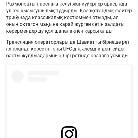
Рахмоновтың аренаға келуі жанкүйерлер арасында
үлкен қызығушылық тудырды. Қазақстандық файтер
трибунада классикалық костюммен отырды, ал
оның октагон маңына қарай жүрген сәтін залдағы
көрермендер ду қол шапалақпен қарсы алды.
Трансляция операторлары да Шавкатты бірнеше рет
ірі планда көрсетіп, оны UFC-дің әлемдік деңгейдегі
басты жұлдыздарының бірі ретінде назарға ұсынды.