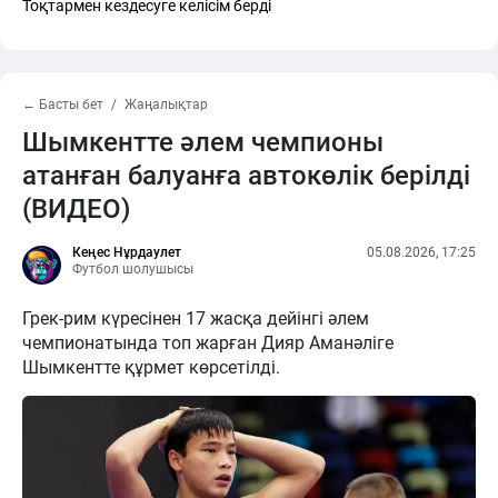
Тоқтармен кездесуге келісім берді
← Басты бет
Жаңалықтар
Шымкентте әлем чемпионы
атанған балуанға автокөлік берілді
(ВИДЕО)
Кеңес Нұрдаулет
05.08.2026, 17:25
Футбол шолушысы
Грек-рим күресінен 17 жасқа дейінгі әлем
чемпионатында топ жарған Дияр Аманәліге
Шымкентте құрмет көрсетілді.