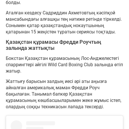
болды.
Аталған кездесу Садриддин Ахметовтың кәсіпқой
мансабындағы алғашқы тең нәтиже ретінде тіркелді.
Сонымен қатар қазақстандық нокаутшының
қатарынан 15 жеңістен тұратын сериясы тоқтады.
Қазақстан құрамасы Фредди Роучтың
залында жаттықты
Бокстан Қазақстан құрамасының Лос-Анджелестегі
спаррингтері әйгілі Wild Card Boxing Club залында өтіп
жатыр.
Жаттығу барысын залдың иесі әрі аты аңызға
айналған америкалық маман Фредди Роуч
бақылаған. Танымал бапкер Қазақстан
құрамасының көшбасшыларымен жеке жұмыс істеп,
олардың соққы техникасын лапада тексерді.