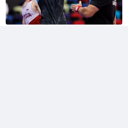
24kz
Әлем чемпионы марапатталды
Шымкентте грек-рим күресінен жасөспірімдер
арасындағы әлем чемпионы Дияр Аманәліні
салтанатты түрде қарсы алу рәсімі өтті. Жергілікті
спорт қауымдастығы 55 келіге дейінгі салмақ
дәрежесінде алтын медаль жеңіп алған балуанның
жетістігін жоғары бағалады.
Бакуде жеңімпаз атанған балуанға жаңа шетелдік
автокөлік сыйға берілді.
Сонымен қатар жас чемпионға асыл тұқымды жүйрік
ат тарту етілді. Бұл сыйлықтар оның халықаралық
аренадағы тарихи жетістігіне берілген марапат
болды.