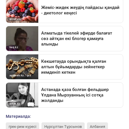
Материалда:
грек-рим күресі
Нұрсұлтан Тұрсынов
Албания