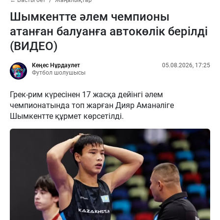
← Басты бет
Жаңалықтар
Шымкентте әлем чемпионы
атанған балуанға автокөлік берілді
(ВИДЕО)
Кеңес Нұрдаулет
05.08.2026, 17:25
Футбол шолушысы
Грек-рим күресінен 17 жасқа дейінгі әлем
чемпионатында топ жарған Дияр Аманәліге
Шымкентте құрмет көрсетілді.