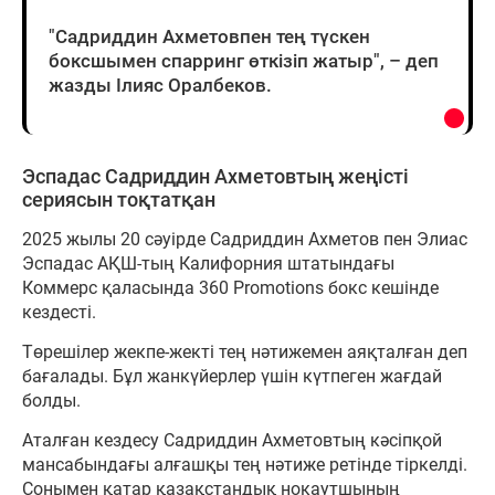
"Садриддин Ахметовпен тең түскен
боксшымен спарринг өткізіп жатыр", – деп
жазды Ілияс Оралбеков.
Эспадас Садриддин Ахметовтың жеңісті
сериясын тоқтатқан
2025 жылы 20 сәуірде Садриддин Ахметов пен Элиас
Эспадас АҚШ-тың Калифорния штатындағы
Коммерс қаласында 360 Promotions бокс кешінде
кездесті.
Төрешілер жекпе-жекті тең нәтижемен аяқталған деп
бағалады. Бұл жанкүйерлер үшін күтпеген жағдай
болды.
Аталған кездесу Садриддин Ахметовтың кәсіпқой
мансабындағы алғашқы тең нәтиже ретінде тіркелді.
Сонымен қатар қазақстандық нокаутшының