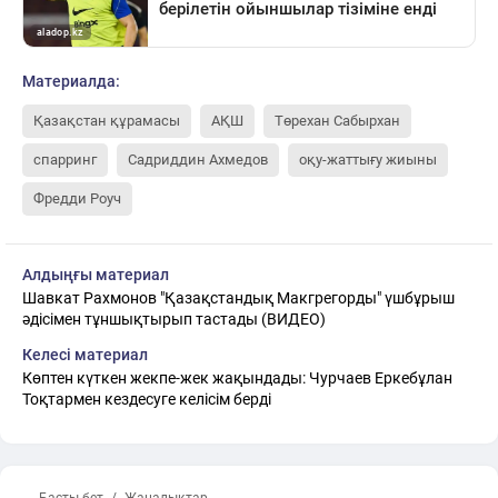
Материалда:
Қазақстан құрамасы
АҚШ
Төрехан Сабырхан
спарринг
Садриддин Ахмедов
оқу-жаттығу жиыны
Фредди Роуч
Алдыңғы материал
Шавкат Рахмонов "Қазақстандық Макгрегорды" үшбұрыш
әдісімен тұншықтырып тастады (ВИДЕО)
Келесі материал
Көптен күткен жекпе-жек жақындады: Чурчаев Еркебұлан
Тоқтармен кездесуге келісім берді