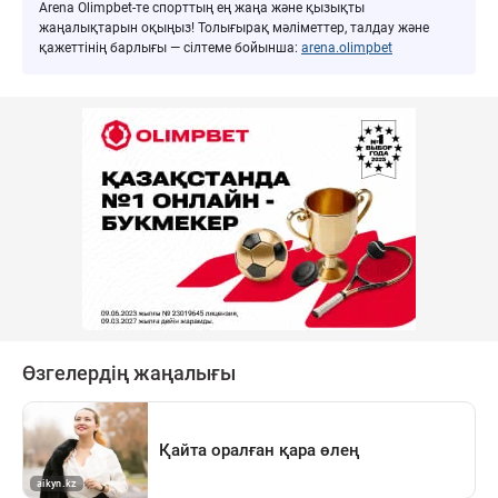
Arena Olimpbet-те спорттың ең жаңа және қызықты
жаңалықтарын оқыңыз! Толығырақ мәліметтер, талдау және
қажеттінің барлығы — сілтеме бойынша:
arena.olimpbet