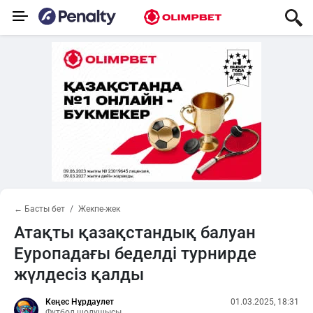
← Басты бет
Жекпе-жек
Атақты қазақстандық балуан
Еуропадағы беделді турнирде
жүлдесіз қалды
Кеңес Нұрдаулет
01.03.2025, 18:31
Футбол шолушысы