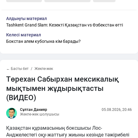
Алдыңғы материал
Tashkent Grand Slam: Кезекті Қазақстан vs Өзбекстан өтті
Келесі материал
Бокстан әлем кубогына кім барады?
← Басты бет
Жекпе-жек
Төрехан Сабырхан мексикалық
мықтымен жұдырықтасты
(ВИДЕО)
Сұлтан Данияр
05.08.2026, 20:46
Жекпе-жек шолушысы
Қазақстан құрамасының боксшысы Лос-
Анджелестегі оқу-жаттығу жиыны кезінде тәжірибелі