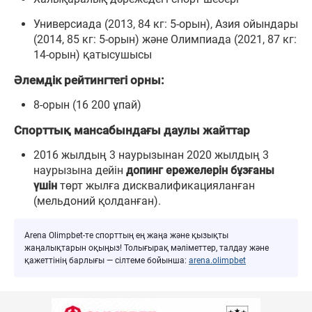
Универсиада (2013, 84 кг: 5-орын), Азия ойындары
(2014, 85 кг: 5-орын) және Олимпиада (2021, 87 кг:
14-орын) қатысушысы
Әлемдік рейтингтегі орны:
8-орын (16 200 ұпай)
Спорттық мансабындағы даулы жайттар
2016 жылдың 3 наурызынан 2020 жылдың 3
наурызына дейін
допинг ережелерін бұзғаны
үшін
төрт жылға дисквалификацияланған
(мельдоний қолданған).
Arena Olimpbet-те спорттың ең жаңа және қызықты
жаңалықтарын оқыңыз! Толығырақ мәліметтер, талдау және
қажеттінің барлығы — сілтеме бойынша:
arena.olimpbet