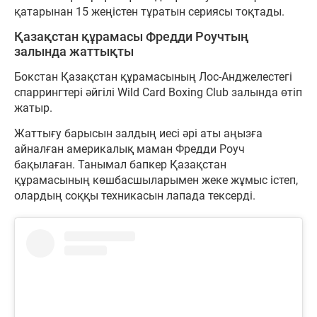
қатарынан 15 жеңістен тұратын сериясы тоқтады.
Қазақстан құрамасы Фредди Роучтың
залында жаттықты
Бокстан Қазақстан құрамасының Лос-Анджелестегі
спаррингтері әйгілі Wild Card Boxing Club залында өтіп
жатыр.
Жаттығу барысын залдың иесі әрі аты аңызға
айналған америкалық маман Фредди Роуч
бақылаған. Танымал бапкер Қазақстан
құрамасының көшбасшыларымен жеке жұмыс істеп,
олардың соққы техникасын лапада тексерді.