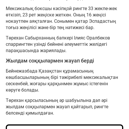
Мексикалық боксшы кәсіпқой рингте 33 жекпе-жек
өткізіп, 23 рет жеңіске жеткен. Оның 16 жеңісі
нокаутпен аяқталған. Сонымен қатар Эспадастың
тоғыз жеңілісі және бір тең нәтижесі бар.
Төрехан Сабырханның бапкері Ілияс Оралбеков
спаррингтен үзінді бейнені әлеуметтік желідегі
парақшасында жариялады.
Жылдам соққылармен жауап берді
Бейнежазбада Қазақстан құрамасының
көшбасшыларының бірі тәжірибелі мексикалықтан
сескенбей, жоғары қарқынмен жұмыс істегенін
көруге болады.
Төрехан қарсыласының әр шабуылына дәл әрі
жылдам соққылармен жауап қайтарып, рингте
белсенді қимылдаған.