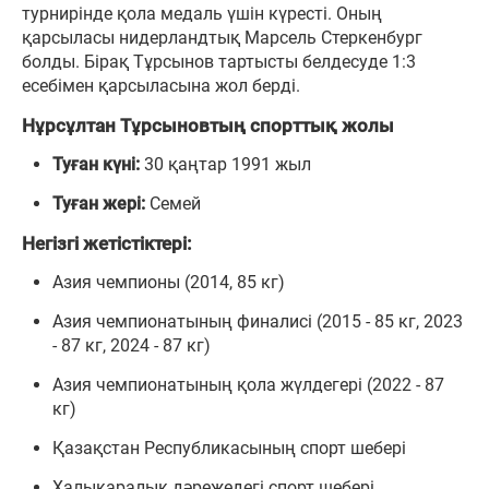
турнирінде қола медаль үшін күресті. Оның
қарсыласы нидерландтық Марсель Стеркенбург
болды. Бірақ Тұрсынов тартысты белдесуде 1:3
есебімен қарсыласына жол берді.
Нұрсұлтан Тұрсыновтың спорттық жолы
Туған күні:
30 қаңтар 1991 жыл
Туған жері:
Семей
Негізгі жетістіктері:
Азия чемпионы (2014, 85 кг)
Азия чемпионатының финалисі (2015 - 85 кг, 2023
- 87 кг, 2024 - 87 кг)
Азия чемпионатының қола жүлдегері (2022 - 87
кг)
Қазақстан Республикасының спорт шебері
Халықаралық дәрежедегі спорт шебері