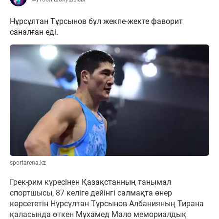
Нұрсұлтан Тұрсынов бұл жекпе-жекте фаворит
саналған еді.
sportarena.kz
Грек-рим күресінен Қазақстанның танымал
спортшысы, 87 келіге дейінгі салмақта өнер
көрсететін Нұрсұлтан Тұрсынов Албанияның Тирана
қаласында өткен Мұхамед Мало мемориалдық