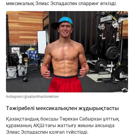
мексикалық Элиас Эспадаспен спарринг өткізді.
Instagram/@sabyrkhantorekhan
Тәжірибелі мексикалықпен жұдырықтасты
Қазақстандық боксшы Төрехан Сабырхан ұлттық
құраманың АҚШ-тағы жаттығу жиыны аясында
Элиас Эспадаспен қолғап түйістірді.