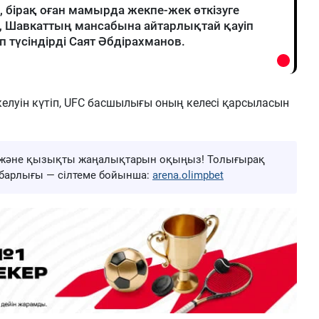
, бірақ оған мамырда жекпе-жек өткізуге
н, Шавкаттың мансабына айтарлықтай қауіп
п түсіндірді Саят Әбдірахманов.
елуін күтіп, UFC басшылығы оның келесі қарсыласын
ңа және қызықты жаңалықтарын оқыңыз! Толығырақ
ң барлығы — сілтеме бойынша:
arena.olimpbet