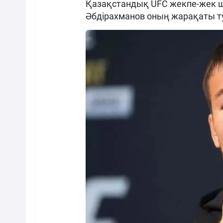
Қазақстандық UFC жекпе-жек ш
Әбдірахманов оның жарақаты тур