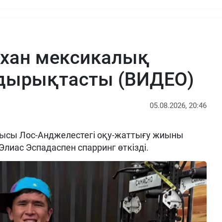
рхан мексикалық
ырықтасты (ВИДЕО)
05.08.2026, 20:46
ысы Лос-Анджелестегі оқу-жаттығу жиыны
Элиас Эспадаспен спарринг өткізді.