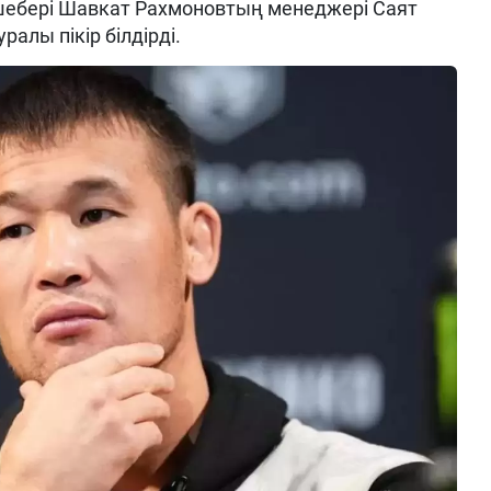
ебері Шавкат Рахмоновтың менеджері Саят
алы пікір білдірді.