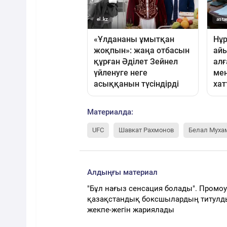
Материалда:
UFC
Шавкат Рахмонов
Белал Муха
Алдыңғы материал
"Бұл нағыз сенсация болады". Промоу
қазақстандық боксшылардың титулд
жекпе-жегін жариялады