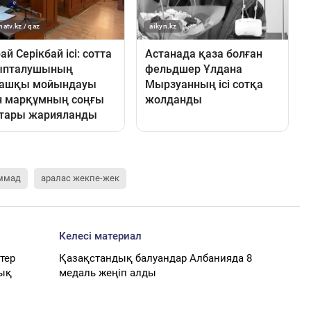
ммад
аралас жекпе-жек
Келесі материал
тер
Қазақстандық балуандар Албанияда 8
ық
медаль жеңіп алды