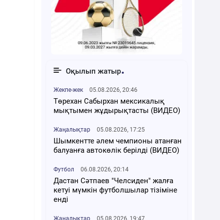
Оқылып жатыр
Жекпе-жек
05.08.2026, 20:46
Төрехан Сабырхан мексикалық
мықтымен жұдырықтасты (ВИДЕО)
Жаңалықтар
05.08.2026, 17:25
Шымкентте әлем чемпионы атанған
балуанға автокөлік берілді (ВИДЕО)
Футбол
06.08.2026, 20:14
Дастан Сәтпаев "Челсиден" жалға
кетуі мүмкін футболшылар тізіміне
енді
Жаңалықтар
05.08.2026, 19:47