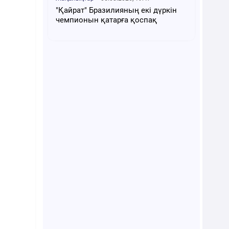
"Қайрат" Бразилияның екі дүркін
чемпионын қатарға қоспақ