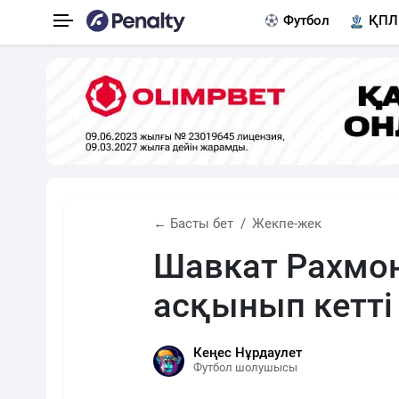
Футбол
ҚПЛ
← Басты бет
Жекпе-жек
Шавкат Рахмо
асқынып кетті
Кеңес Нұрдаулет
Футбол шолушысы