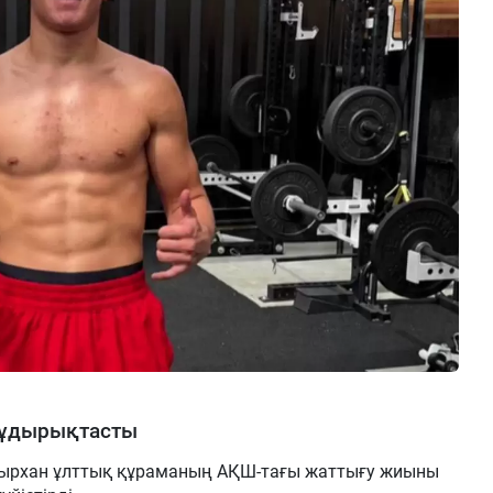
жұдырықтасты
ырхан ұлттық құраманың АҚШ-тағы жаттығу жиыны