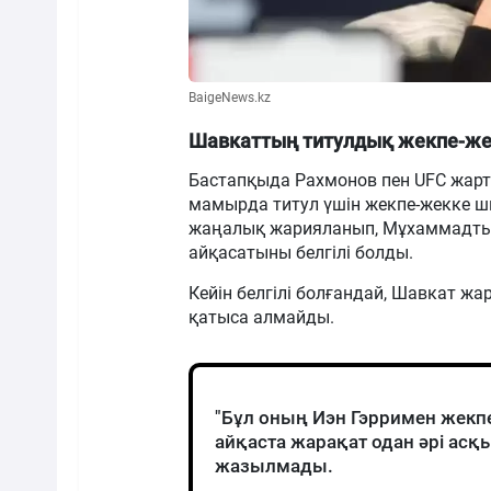
BaigeNews.kz
Шавкаттың титулдық жекпе-жег
Бастапқыда Рахмонов пен UFC жар
мамырда титул үшін жекпе-жекке ш
жаңалық жарияланып, Мұхаммадт
айқасатыны белгілі болды.
Кейін белгілі болғандай, Шавкат ж
қатыса алмайды.
"Бұл оның Иэн Гэрримен жекпе
айқаста жарақат одан әрі асқы
жазылмады.