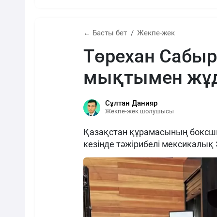
← Басты бет
Жекпе-жек
Төрехан Сабы
мықтымен жұд
Сұлтан Данияр
Жекпе-жек шолушысы
Қазақстан құрамасының боксш
кезінде тәжірибелі мексикалық 