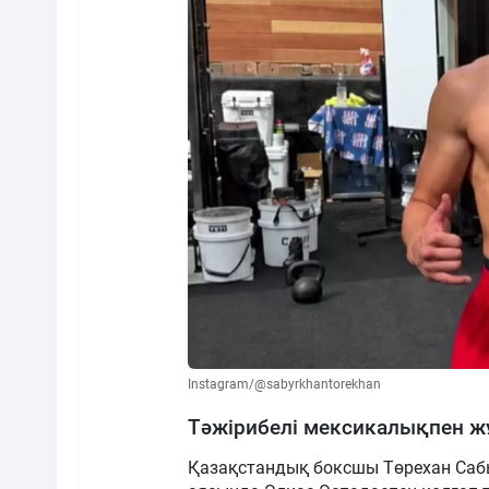
Instagram/@sabyrkhantorekhan
Тәжірибелі мексикалықпен 
Қазақстандық боксшы Төрехан Саб