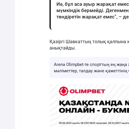
Иә, бұл аса ауыр жарақат емес
мүмкіндік бермейді. Дегенме
төндіретін жарақат емес", – де
Қазіргі Шавкаттың толық қалпына к
анықтайды.
Arena Olimpbet-те спорттың ең жа
мәліметтер, талдау және қажеттіні