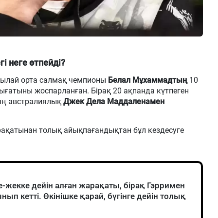
і неге өтпейді?
тылай орта салмақ чемпионы
Белал Мұхаммадтың
10
ығатыны жоспарланған. Бірақ 20 ақпанда күтпеген
ың австралиялық
Джек Дела Маддаленамен
арақатынан толық айықпағандықтан бұл кездесуге
-жекке дейін алған жарақаты, бірақ Гэрримен
нып кетті. Өкінішке қарай, бүгінге дейін толық