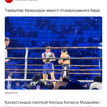
Төрешілер бірауыздан жеңісті отандасымызға берді.
penalty.kz
Қазақстандық кәсіпқой боксшы Балауса Мұздыман