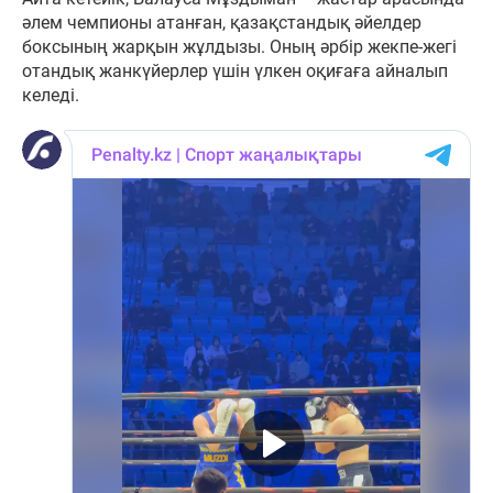
әлем чемпионы атанған, қазақстандық әйелдер
боксының жарқын жұлдызы. Оның әрбір жекпе-жегі
отандық жанкүйерлер үшін үлкен оқиғаға айналып
келеді.