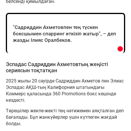
белсенді қимылдаған.
"Садриддин Ахметовпен тең түскен
боксшымен спарринг өткізіп жатыр", – деп
жазды Ілияс Оралбеков.
Эспадас Садриддин Ахметовтың жеңісті
сериясын тоқтатқан
2025 жылы 20 сәуірде Садриддин Ахметов пен Элиас
Эспадас АҚШ-тың Калифорния штатындағы
Коммерс қаласында 360 Promotions бокс кешінде
кездесті.
Төрешілер жекпе-жекті тең нәтижемен аяқталған деп
бағалады. Бұл жанкүйерлер үшін күтпеген жағдай
болды.