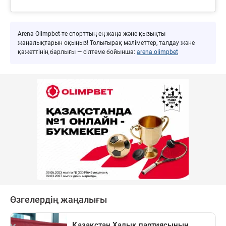
Arena Olimpbet-те спорттың ең жаңа және қызықты
жаңалықтарын оқыңыз! Толығырақ мәліметтер, талдау және
қажеттінің барлығы — сілтеме бойынша:
arena.olimpbet