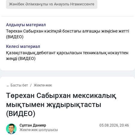
Жәнібек Әлімханұлы vs Анауэль Нгамиссенге
Алдыңғы материал
Төрехан Сабырхан кәсіпқой бокстағы алғашқы жеңісіне жетті
(ВИДЕО)
Келесі материал
Қазақстандық дебютант қарсыласын техникалық нокаутпен
жеңді (ВИДЕО)
← Басты бет
Жекпе-жек
Төрехан Сабырхан мексикалық
мықтымен жұдырықтасты
(ВИДЕО)
Сұлтан Данияр
05.08.2026, 20:46
Жекпе-жек шолушысы