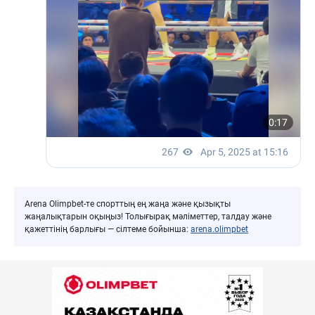
Arena Olimpbet-те спорттың ең жаңа және қызықты
жаңалықтарын оқыңыз! Толығырақ мәліметтер, талдау және
қажеттінің барлығы — сілтеме бойынша:
arena.olimpbet