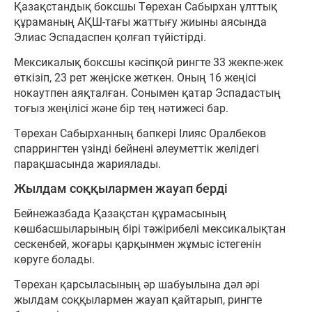
Қазақстандық боксшы Төрехан Сабырхан ұлттық
құраманың АҚШ-тағы жаттығу жиыны аясында
Элиас Эспадаспен қолғап түйістірді.
Мексикалық боксшы кәсіпқой рингте 33 жекпе-жек
өткізіп, 23 рет жеңіске жеткен. Оның 16 жеңісі
нокаутпен аяқталған. Сонымен қатар Эспадастың
тоғыз жеңілісі және бір тең нәтижесі бар.
Төрехан Сабырханның бапкері Ілияс Оралбеков
спаррингтен үзінді бейнені әлеуметтік желідегі
парақшасында жариялады.
Жылдам соққылармен жауап берді
Бейнежазбада Қазақстан құрамасының
көшбасшыларының бірі тәжірибелі мексикалықтан
сескенбей, жоғары қарқынмен жұмыс істегенін
көруге болады.
Төрехан қарсыласының әр шабуылына дәл әрі
жылдам соққылармен жауап қайтарып, рингте