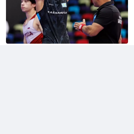
24kz
Әлем чемпионы марапатталды
Шымкентте грек-рим күресінен жасөспірімдер
арасындағы әлем чемпионы Дияр Аманәліні
салтанатты түрде қарсы алу рәсімі өтті. Жергілікті
спорт қауымдастығы 55 келіге дейінгі салмақ
дәрежесінде алтын медаль жеңіп алған балуанның
жетістігін жоғары бағалады.
Бакуде жеңімпаз атанған балуанға жаңа шетелдік
автокөлік сыйға берілді.
Сонымен қатар жас чемпионға асыл тұқымды жүйрік