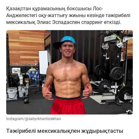
Қазақстан құрамасының боксшысы Лос-
Анджелестегі оқу-жаттығу жиыны кезінде тәжірибелі
мексикалық Элиас Эспадаспен спарринг өткізді.
Instagram/@sabyrkhantorekhan
Тәжірибелі мексикалықпен жұдырықтасты