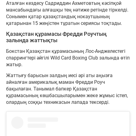
Аталған кездесу Садриддин Ахметовтың кәсіпқой
мансабындағы алғашқы тең нәтиже ретінде тіркелді.
Сонымен қатар қазақстандық нокаутшының
қатарынан 15 жеңістен тұратын сериясы тоқтады.
Қазақстан құрамасы Фредди Роучтың
залында жаттықты
Бокстан Қазақстан құрамасының Лос-Анджелестегі
спаррингтері әйгілі Wild Card Boxing Club залында өтіп
жатыр.
Жаттығу барысын залдың иесі әрі аты аңызға
айналған америкалық маман Фредди Роуч
бақылаған. Танымал бапкер Қазақстан
құрамасының көшбасшыларымен жеке жұмыс істеп,
олардың соққы техникасын лапада тексерді.