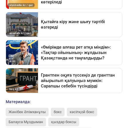
Материалда:
Жәнібек Әлімханұлы
бокс
кәсіпқой бокс
Балауса Мұздыман
қыздар боксы