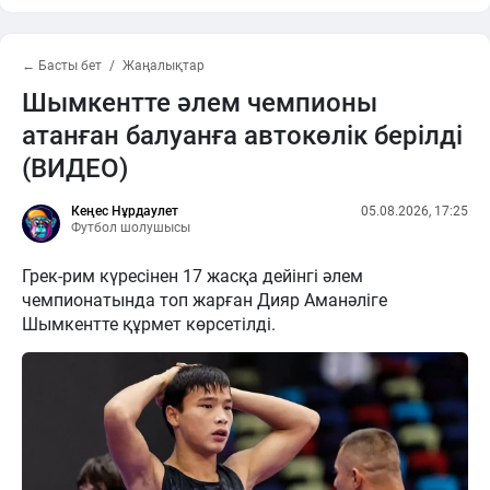
← Басты бет
Жаңалықтар
Шымкентте әлем чемпионы
атанған балуанға автокөлік берілді
(ВИДЕО)
Кеңес Нұрдаулет
05.08.2026, 17:25
Футбол шолушысы
Грек-рим күресінен 17 жасқа дейінгі әлем
чемпионатында топ жарған Дияр Аманәліге
Шымкентте құрмет көрсетілді.