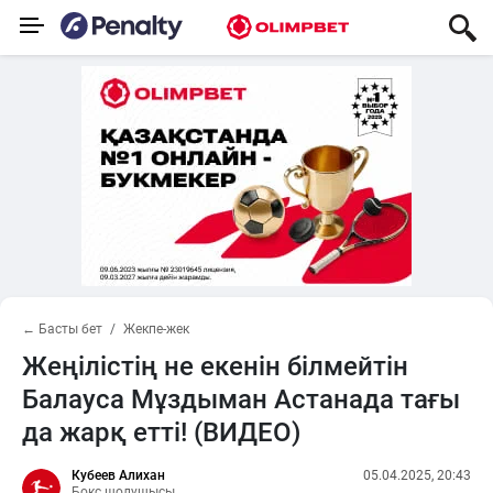
← Басты бет
Жекпе-жек
Жеңілістің не екенін білмейтін
Балауса Мұздыман Астанада тағы
да жарқ етті! (ВИДЕО)
Кубеев Алихан
05.04.2025, 20:43
Бокс шолушысы