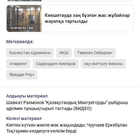
Материалда:
Қазақстан құрамасы
АҚШ
Төрехан Сабырхан
спарринг
Садриддин Ахмедов
оқу-жаттығу жиыны
Фредди Роуч
Алдыңғы материал
Шавкат Рахмонов "Қазақстандық Макгрегорды" үшбұрыш
әдісімен тұншықтырып тастады (ВИДЕО)
Келесі материал
Көптен күткен жекпе-жек жақындады: Чурчаев Еркебұлан
Тоқтармен кездесуге келісім берді