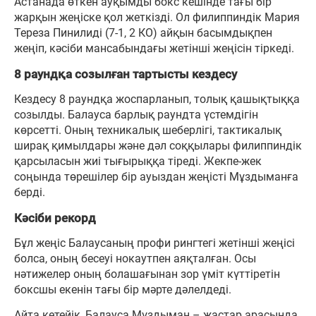
Астанада өткен ауқымды бокс кешінде тағы бір
жарқын жеңіске қол жеткізді. Ол филиппиндік Мария
Тереза Пинилиді (7-1, 2 КО) айқын басымдықпен
жеңіп, кәсіби мансабындағы жетінші жеңісін тіркеді.
8 раундқа созылған тартысты кездесу
Кездесу 8 раундқа жоспарланып, толық қашықтыққа
созылды. Балауса барлық раундта үстемдігін
көрсетті. Оның техникалық шеберлігі, тактикалық
ширақ қимылдары және дәл соққылары филиппиндік
қарсыласын жиі тығырыққа тіреді. Жекпе-жек
соңында төрешілер бір ауыздан жеңісті Мұздыманға
берді.
Кәсіби рекорд
Бұл жеңіс Балаусаның профи рингтегі жетінші жеңісі
болса, оның бесеуі нокаутпен аяқталған. Осы
нәтижелер оның болашағынан зор үміт күттіретін
боксшы екенін тағы бір мәрте дәлелдеді.
Айта кетейік, Балауса Мұздыман – жастар арасында