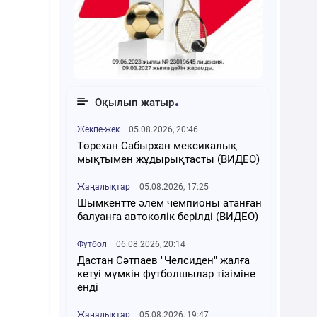
Оқылып жатыр
Жекпе-жек
05.08.2026, 20:46
Төрехан Сабырхан мексикалық
мықтымен жұдырықтасты (ВИДЕО)
Жаңалықтар
05.08.2026, 17:25
Шымкентте әлем чемпионы атанған
балуанға автокөлік берілді (ВИДЕО)
Футбол
06.08.2026, 20:14
Дастан Сәтпаев "Челсиден" жалға
кетуі мүмкін футболшылар тізіміне
енді
Жаңалықтар
05.08.2026, 19:47