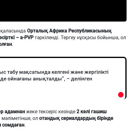
т қаласында
Орталық Африка Республикасының
есірткі – a-PVP
тәркіленді. Тергеу нұсқасы бойынша, ол
олған
.
 табу мақсатында келгені және жергілікті
де ойнағаны анықталды”, – делінген
ер адамнан
жеке тексеріс кезінде
2 келі гашиш
 мәліметінше, ол
отандық сериалдардың бірінде
 сомдаған
.