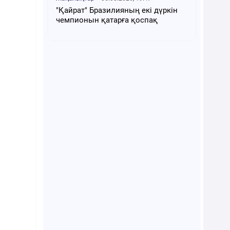
"Қайрат" Бразилияның екі дүркін
чемпионын қатарға қоспақ