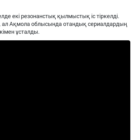
елде екі резонанстық қылмыстық іс тіркелді.
 ал Ақмола облысында отандық сериалдардың
ткімен ұсталды.