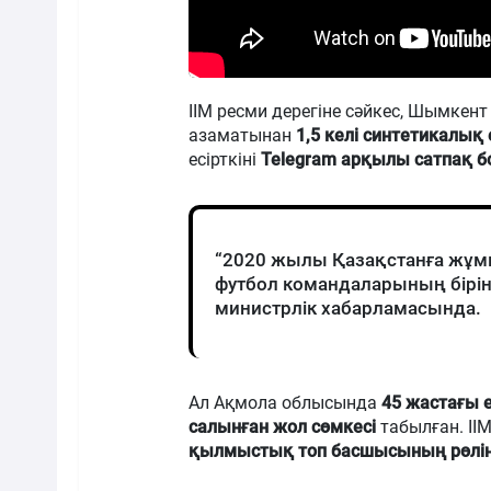
ІІМ ресми дерегіне сәйкес, Шымкен
азаматынан
1,5 келі синтетикалық 
есірткіні
Telegram арқылы сатпақ б
“2020 жылы Қазақстанға жұмыс
футбол командаларының бірін
министрлік хабарламасында.
Ал Ақмола облысында
45 жастағы 
салынған жол сөмкесі
табылған. ІІМ
қылмыстық топ басшысының рөлін