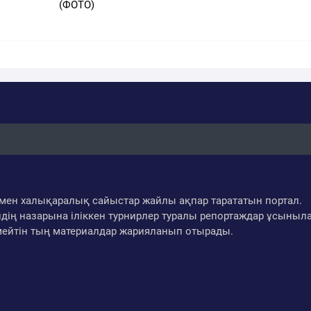
(ФОТО)
ар мен халықаралық сайыстар жайлы ақпар тарататын портал.
дің назарына іліккен турнирлер туралы репортаждар ұсыныл
мейтін тың материалдар жарияланып отырады.