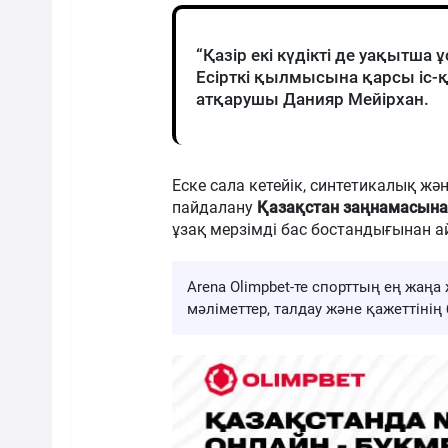
“Қазір екі күдікті де уақытша
Есірткі қылмысына қарсы іс-
атқарушы Данияр Мейірхан.
Еске сала кетейік, синтетикалық жән
пайдалану
Қазақстан заңнамасына
ұзақ мерзімді бас бостандығынан 
Arena Olimpbet-те спорттың ең жа
мәліметтер, талдау және қажеттіні