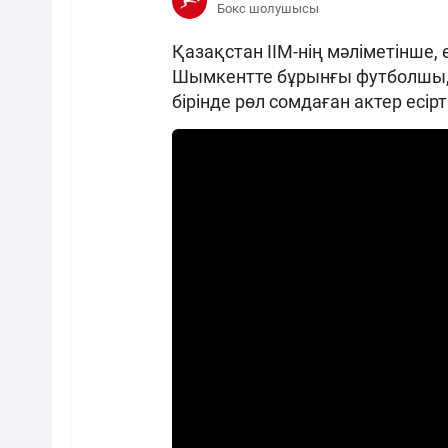
Бокс шолушысы
Қазақстан ІІМ-нің мәліметінше, 
Шымкентте бұрынғы футболшы,
бірінде рөл сомдаған актер есір