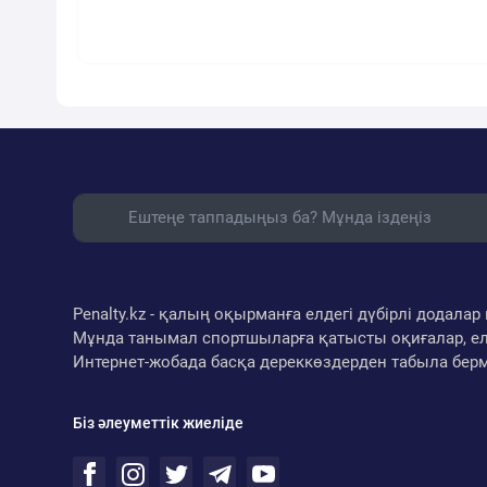
Penalty.kz - қалың оқырманға елдегі дүбірлі додал
Мұнда танымал спортшыларға қатысты оқиғалар, ел
Интернет-жобада басқа дереккөздерден табыла бер
Біз әлеуметтік жиеліде