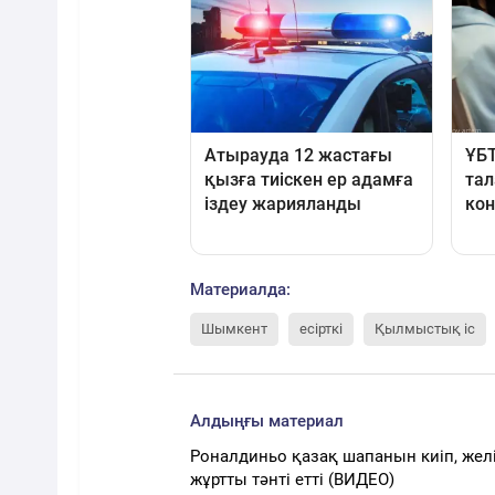
Материалда:
Шымкент
есірткі
Қылмыстық іс
Алдыңғы материал
Роналдиньо қазақ шапанын киіп, желі
жұртты тәнті етті (ВИДЕО)