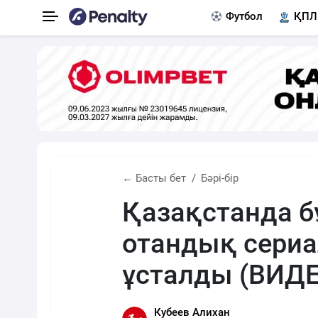
Футбол
ҚПЛ
← Басты бет
Бәрі-бір
Қазақстанда 
отандық сериал
ұсталды (ВИДЕ
Кубеев Алихан