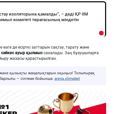
 ұстау изоляторына қамалды”, – деді ҚР ІІМ
қимыл комитеті төрағасының міндетін
е өзге де есірткі заттарын сақтау, тарату және
 сәйкес ауыр қылмыс
саналады. Заң бұзушыларға
айыру жазасы қарастырылған.
ңа және қызықты жаңалықтарын оқыңыз! Толығырақ
ң барлығы — сілтеме бойынша:
arena.olimpbet