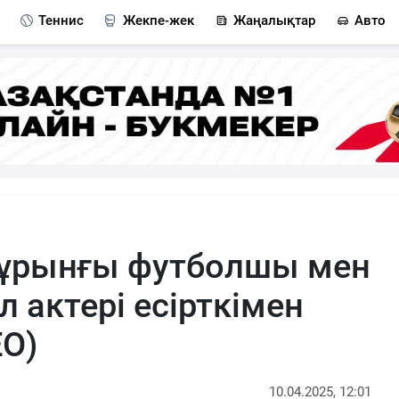
Теннис
Жекпе-жек
Жаңалықтар
Авто
бұрынғы футболшы мен
 актері есірткімен
О)
10.04.2025, 12:01