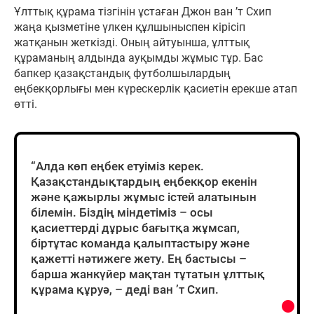
Ұлттық құрама тізгінін ұстаған Джон ван ’т Схип
жаңа қызметіне үлкен құлшыныспен кірісіп
жатқанын жеткізді. Оның айтуынша, ұлттық
құраманың алдында ауқымды жұмыс тұр. Бас
бапкер қазақстандық футболшылардың
еңбекқорлығы мен күрескерлік қасиетін ерекше атап
өтті.
“Алда көп еңбек етуіміз керек.
Қазақстандықтардың еңбекқор екенін
және қажырлы жұмыс істей алатынын
білемін. Біздің міндетіміз – осы
қасиеттерді дұрыс бағытқа жұмсап,
біртұтас команда қалыптастыру және
қажетті нәтижеге жету. Ең бастысы –
барша жанкүйер мақтан тұтатын ұлттық
құрама құруә, – деді ван ’т Схип.