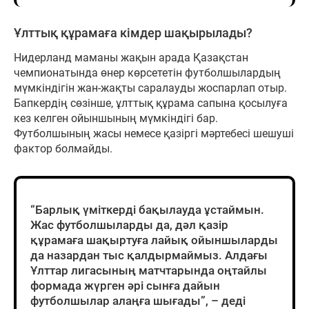
Ұлттық құрамаға кімдер шақырылады?
Нидерланд маманы жақын арада Қазақстан
чемпионатында өнер көрсететін футболшылардың
мүмкіндігін жан-жақты саралауды жоспарлап отыр.
Бапкердің сөзінше, ұлттық құрама сапына қосылуға
кез келген ойыншының мүмкіндігі бар.
Футболшының жасы немесе қазіргі мәртебесі шешуші
фактор болмайды.
“Барлық үміткерді бақылауда ұстаймын.
Жас футболшыларды да, дәл қазір
құрамаға шақыртуға лайық ойыншыларды
да назардан тыс қалдырмаймыз. Алдағы
Ұлттар лигасының матчтарында оңтайлы
формада жүрген әрі сынға дайын
футболшылар алаңға шығады”, – деді