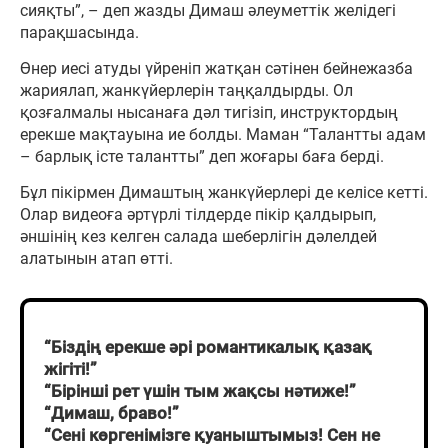
сияқты”, – деп жазды Димаш әлеуметтік желідегі
парақшасында.
Өнер иесі атуды үйреніп жатқан сәтінен бейнежазба
жариялап, жанкүйерлерін таңқалдырды. Ол
қозғалмалы нысанаға дәл тигізіп, инструктордың
ерекше мақтауына ие болды. Маман “Талантты адам
– барлық істе талантты” деп жоғары баға берді.
Бұл пікірмен Димаштың жанкүйерлері де келісе кетті.
Олар видеоға әртүрлі тілдерде пікір қалдырып,
әншінің кез келген салада шеберлігін дәлелдей
алатынын атап өтті.
“Біздің ерекше әрі романтикалық қазақ
жігіті!”
“Бірінші рет үшін тым жақсы нәтиже!”
“Димаш, браво!”
“Сені көргенімізге қуаныштымыз! Сен не