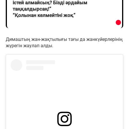
істей алмайсың? Бізді әрдайым
таңқалдырсаң!”
“Қолынан келмейтіні жоқ”
Димаштың жан-жақтылығы тағы да жанкүйерлерінің
жүрегін жаулап алды.