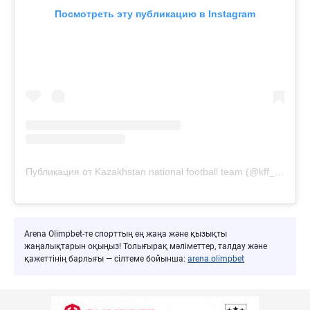
Посмотреть эту публикацию в Instagram
Публикация от Kazakhstan national football team (@kff_team)
Arena Olimpbet-те спорттың ең жаңа және қызықты
жаңалықтарын оқыңыз! Толығырақ мәліметтер, талдау және
қажеттінің барлығы — сілтеме бойынша:
arena.olimpbet