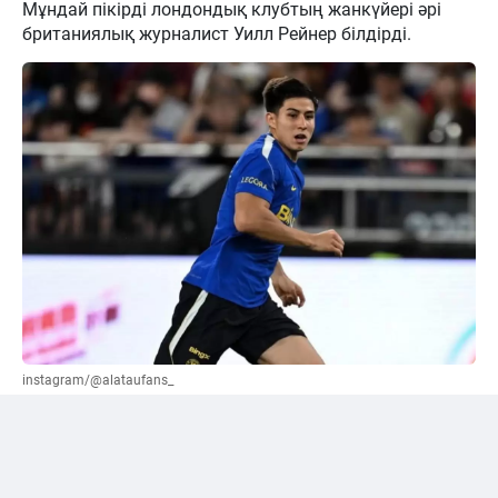
Мұндай пікірді лондондық клубтың жанкүйері әрі
британиялық журналист Уилл Рейнер білдірді.
instagram/@alataufans_
Сәтпаевқа қатысты "жалға беру" нұсқасы
ұсынылды
Әлеуметтік желі қолданушыларының бірі Уилл