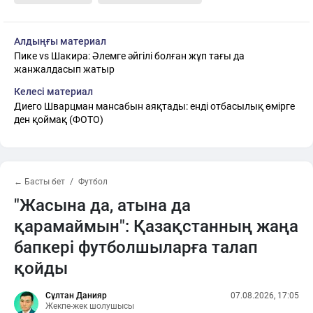
Алдыңғы материал
Пике vs Шакира: Әлемге әйгілі болған жұп тағы да
жанжалдасып жатыр
Келесі материал
Диего Шварцман мансабын аяқтады: енді отбасылық өмірге
ден қоймақ (ФОТО)
← Басты бет
Футбол
"Жасына да, атына да
қарамаймын": Қазақстанның жаңа
бапкері футболшыларға талап
қойды
Сұлтан Данияр
07.08.2026, 17:05
Жекпе-жек шолушысы