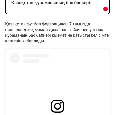
Қазақстан құрамасының бас бапкері.
Қазақстан футбол федерациясы 7 тамызда
нидерландтық маман Джон ван ’т Схиппен ұлттық
құраманың бас бапкері қызметіне қатысты келісімге
келгенін хабарлады.