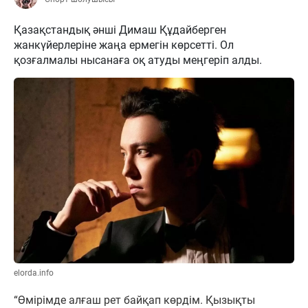
Қазақстандық әнші Димаш Құдайберген
жанкүйерлеріне жаңа ермегін көрсетті. Ол
қозғалмалы нысанаға оқ атуды меңгеріп алды.
elorda.info
“Өмірімде алғаш рет байқап көрдім. Қызықты