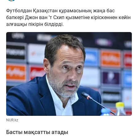
Футболдан Қазақстан құрамасының жаңа бас
бапкері Джон ван ’т Схип қызметіне кіріскеннен кейін
алғашқы пікірін білдірді.
NUR.kz
Басты мақсатты атады