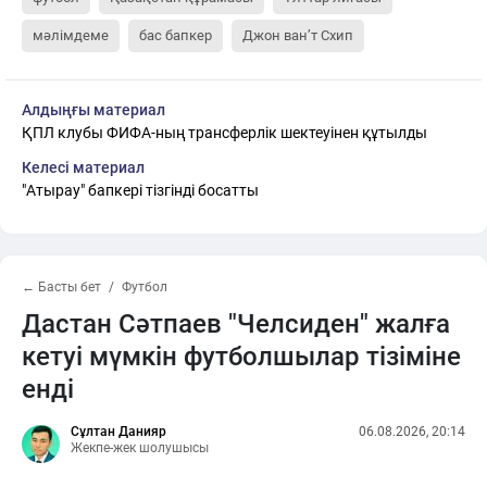
мәлімдеме
бас бапкер
Джон ван’т Схип
Алдыңғы материал
ҚПЛ клубы ФИФА-ның трансферлік шектеуінен құтылды
Келесі материал
"Атырау" бапкері тізгінді босатты
← Басты бет
Футбол
Дастан Сәтпаев "Челсиден" жалға
кетуі мүмкін футболшылар тізіміне
енді
Сұлтан Данияр
06.08.2026, 20:14
Жекпе-жек шолушысы