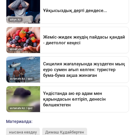
Материалда:
нысана көздеу
Димаш Құдайберген