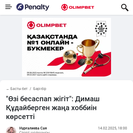
← Басты бет
Бәрі-бір
"Өзі бесаспап жігіт": Димаш
Құдайберген жаңа хоббиін
көрсетті
Нұрғалиева Сая
14.02.2025, 18:00
Спорт шолушысы