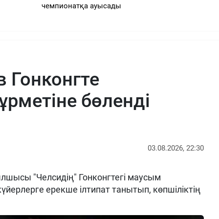
чемпионатқа ауысады
в Гонконгте
ұрметіне бөленді
03.08.2026, 22:30
шысы "Челсидің" Гонконгтегі маусым
үйерлерге ерекше ілтипат танытып, көпшіліктің