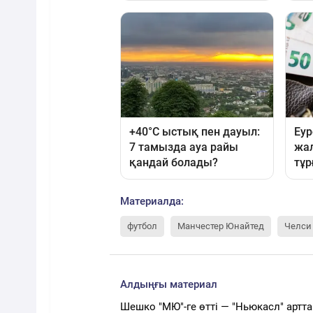
Материалда:
футбол
Манчестер Юнайтед
Челси
Алдыңғы материал
Шешко "МЮ"-ге өтті — "Ньюкасл" артт