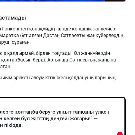
тастамады
онконгтегі қонақүйдің ішінде көпшілік жанкүйер
имаратқа бет алған Дастан Сәтпаевты жанкүйерлердің
руді сұраған.
сіз қалдырмай, бірден тоқтады. Ол жанкүйердің
п, қолтаңбасын берді. Артынша Сәтпаевтың жанына
лған.
йым әрекеті әлеуметтік желі қолданушыларының
лерге қолтаңба беруге уақыт тапқаны үлкен
келген бұл жігіттің деңгейі жоғары!" —
н пікірде.