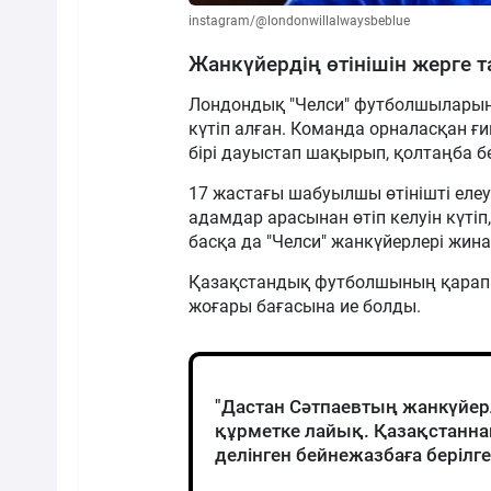
instagram/@londonwillalwaysbeblue
Жанкүйердің өтінішін жерге 
Лондондық "Челси" футболшыларын Г
күтіп алған. Команда орналасқан ғ
бірі дауыстап шақырып, қолтаңба бе
17 жастағы шабуылшы өтінішті елеу
адамдар арасынан өтіп келуін күті
басқа да "Челси" жанкүйерлері жина
Қазақстандық футболшының қарапа
жоғары бағасына ие болды.
"Дастан Сәтпаевтың жанкүйер
құрметке лайық. Қазақстаннан 
делінген бейнежазбаға берілге