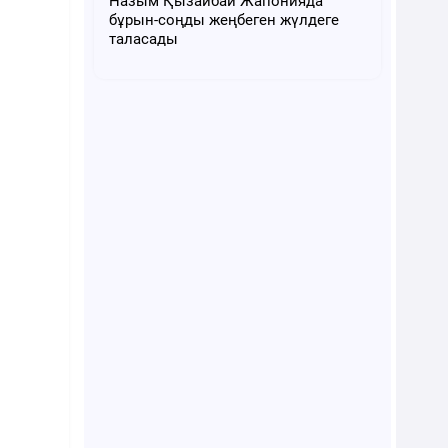
Назым Қызайбай Жапонияда
бұрын-соңды жеңбеген жүлдеге
таласады