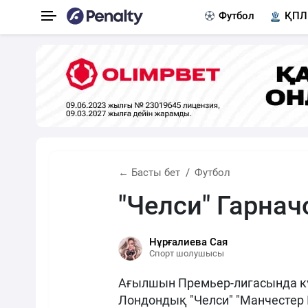
Футбол
ҚПЛ
← Басты бет
Футбол
"Челси" Гарнач
Нұрғалиева Сая
Спорт шолушысы
Ағылшын Премьер-лигасында к
Лондондық "Челси" "Манчестер