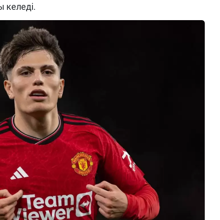
 келеді.