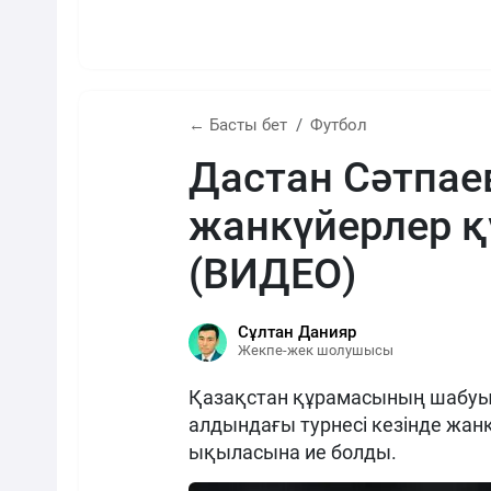
← Басты бет
Футбол
Дастан Сәтпае
жанкүйерлер қ
(ВИДЕО)
Сұлтан Данияр
Жекпе-жек шолушысы
Қазақстан құрамасының шабуыл
алдындағы турнесі кезінде жанк
ықыласына ие болды.