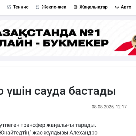
Теннис
Жекпе-жек
Жаңалықтар
Авто
о үшін сауда бастады
08.08.2025, 12:17
үтпеген трансфер жаңалығы тарады.
 Юнайтедтің" жас жұлдызы Алехандро