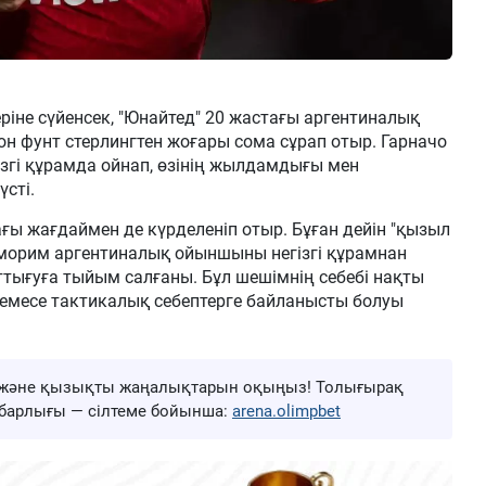
іне сүйенсек, "Юнайтед" 20 жастағы аргентиналық
н фунт стерлингтен жоғары сома сұрап отыр. Гарначо
згі құрамда ойнап, өзінің жылдамдығы мен
сті.
ы жағдаймен де күрделеніп отыр. Бұған дейін "қызыл
Аморим аргентиналық ойыншыны негізгі құрамнан
аттығуға тыйым салғаны. Бұл шешімнің себебі нақты
 немесе тактикалық себептерге байланысты болуы
ңа және қызықты жаңалықтарын оқыңыз! Толығырақ
ң барлығы — сілтеме бойынша:
arena.olimpbet