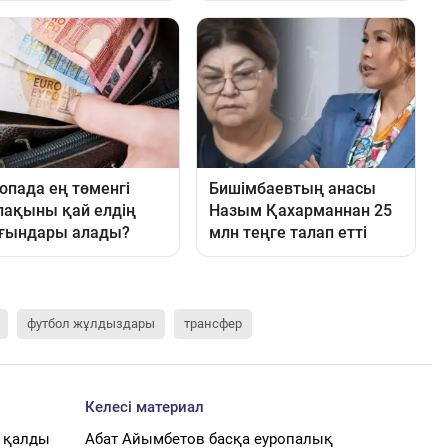
футбол жұлдыздары
трансфер
Келесі материал
а қалды
Абат Айымбетов басқа еуропалық