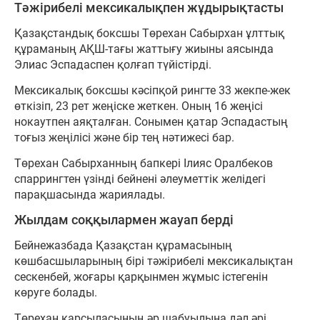
Тәжірибелі мексикалықпен жұдырықтасты
Қазақстандық боксшы Төрехан Сабырхан ұлттық
құраманың АҚШ-тағы жаттығу жиыны аясында
Элиас Эспадаспен қолғап түйістірді.
Мексикалық боксшы кәсіпқой рингте 33 жекпе-жек
өткізіп, 23 рет жеңіске жеткен. Оның 16 жеңісі
нокаутпен аяқталған. Сонымен қатар Эспадастың
тоғыз жеңілісі және бір тең нәтижесі бар.
Төрехан Сабырханның бапкері Ілияс Оралбеков
спаррингтен үзінді бейнені әлеуметтік желідегі
парақшасында жариялады.
Жылдам соққылармен жауап берді
Бейнежазбада Қазақстан құрамасының
көшбасшыларының бірі тәжірибелі мексикалықтан
сескенбей, жоғары қарқынмен жұмыс істегенін
көруге болады.
Төрехан қарсыласының әр шабуылына дәл әрі