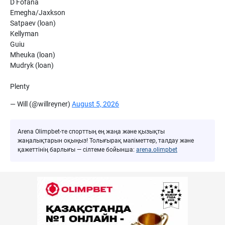
D Fofana
Emegha/Jaxkson
Satpaev (loan)
Kellyman
Guiu
Mheuka (loan)
Mudryk (loan)
Plenty
— Will (@willreyner)
August 5, 2026
Arena Olimpbet-те спорттың ең жаңа және қызықты
жаңалықтарын оқыңыз! Толығырақ мәліметтер, талдау және
қажеттінің барлығы — сілтеме бойынша:
arena.olimpbet