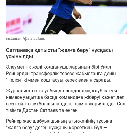
instagram/@alataufans_
Сәтпаевқа қатысты "жалға беру" нұсқасы
ұсынылды
Әлеуметтік желі қолданушыларының бірі Уилл
Рейнерден трансферлік терезе жабылғанға дейін
"Челси" кіммен қоштасуы керек екенін сұрады.
Журналист өз жауабында лондондық клуб сатуы
немесе уақытша басқа командаға жіберуі қажет деп
есептейтін футболшылардың тізімін жариялады. Сол
тізімге Дастан Сәтпаев та енген.
Рейнер жас шабуылшының аты-жөнінің тұсына
"жалға беру" деген нұсқаны көрсеткен. Бұл —