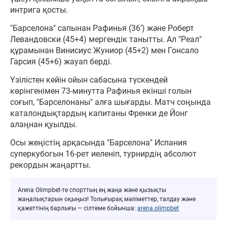
интрига қосты.
"Барселона" сапынан Рафинья (36’) және Роберт
Левандовски (45+4) мергендік танытты. Ал "Реал"
құрамынан Винисиус Жуниор (45+2) мен Гонсало
Гарсия (45+6) жауап берді.
Үзілістен кейін ойын сабасына түскендей
көрінгенімен 73-минутта Рафинья екінші голын
соғып, "Барселонаны" алға шығарды. Матч соңында
каталондықтардың капитаны Френки де Йонг
алаңнан қуылды.
Осы жеңістің арқасында "Барселона" Испания
суперкубогын 16-рет иеленіп, турнирдің абсолют
рекордын жаңартты.
Arena Olimpbet-те спорттың ең жаңа және қызықты
жаңалықтарын оқыңыз! Толығырақ мәліметтер, талдау және
қажеттінің барлығы — сілтеме бойынша:
arena.olimpbet