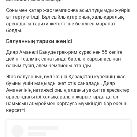
Сонымен қатар жас чемпионға асыл тұқымды жүйрік
ат тарту етілді. Бұл сыйлықтар оның халықаралық
аренадағы тарихи жетістігіне берілген марапат
болды.
Балуанның тарихи жеңісі
Дияр Аманәлі Бакуде грек-рим күресінен 55 келіге
дейінгі салмақ санатында барлық қарсыласынан
басым түсіп, әлем чемпионы атанды.
Жас балуанның бұл жеңісі Қазақстан күресінің жас
буыны үшін маңызды жетістік саналады. Дияр
Аманәлінің нәтижесі оның алдағы уақытта ересектер
арасындағы ірі халықаралық жарыстарда да ел
намысын абыроймен қорғауға мүмкіндігі бар екенін
көрсетті.