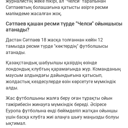
журналистің жеке пікірі, ал "Челси" тарапынан
Сәтпаевтың болашағына қатысты әзірге ресми
мәлімдеме жасалған жоқ.
Сәтпаев қашан ресми түрде "Челси" ойыншысы
атанады?
Дастан Сәтпаев 18 жасқа толғаннан кейін 12
тамызда ресми түрде "көктердің" футболшысы
атанады.
Қазақстандық шабуылшы қазірдің өзінде
лондондық клубтың қарамағында жүр. Команданың
маусым алдындағы дайындығына қатысып,
жолдастық кездесулерде өзін көрсетуге мүмкіндік
алды.
Жас футболшыны жалға беру оған тұрақты ойын
тәжірибесін жинауға мүмкіндік береді. Әсіресе
Еуропа футболына енді бейімделіп жатқан ойыншы
үшін басқа клубта жиі алаңға шығу маңызды болуы
ықтимал.