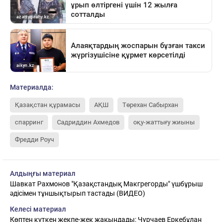
Материалда:
Қазақстан құрамасы
АҚШ
Төрехан Сабырхан
спарринг
Садриддин Ахмедов
оқу-жаттығу жиыны
Фредди Роуч
Алдыңғы материал
Шавкат Рахмонов "Қазақстандық Макгрегорды" үшбұрыш
әдісімен тұншықтырып тастады (ВИДЕО)
Келесі материал
Көптен күткен жекпе-жек жақындады: Чурчаев Еркебұлан