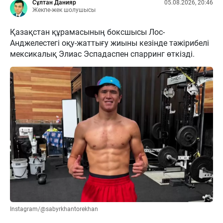
Сұлтан Данияр
05.08.2026, 20:46
Жекпе-жек шолушысы
Қазақстан құрамасының боксшысы Лос-
Анджелестегі оқу-жаттығу жиыны кезінде тәжірибелі
мексикалық Элиас Эспадаспен спарринг өткізді.
Instagram/@sabyrkhantorekhan