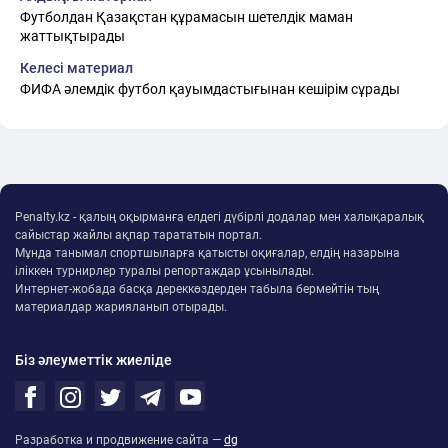
Футболдан Қазақстан құрамасын шетелдік маман
жаттықтырады
Келесі материал
ФИФА әлемдік футбол қауымдастығынан кешірім сұрады
Penalty.kz - қалың оқырманға елдегі дүбірлі додалар мен халықаралық
сайыстар жайлы ақпар тарататын портал.
Мұнда танымал спортшыларға қатысты оқиғалар, елдің назарына
іліккен турнирлер туралы репортаждар ұсынылады.
Интернет-жобада басқа дереккөздерден табыла бермейтін тың
материалдар жарияланып отырады.
Біз әлеуметтік жиеліде
Разработка и продвижение сайта —
dg