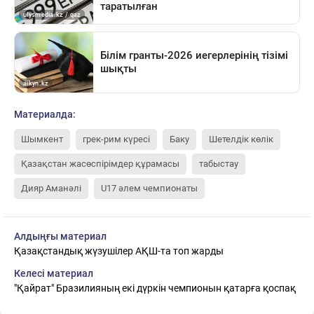
Материалда:
Шымкент
грек-рим күресі
Баку
Шетелдік көлік
Қазақстан жасөспірімдер құрамасы
табыстау
Дияр Аманәлі
U17 әлем чемпионаты
Алдыңғы материал
Қазақстандық жүзушілер АҚШ-та топ жарды
Келесі материал
"Қайрат" Бразилияның екі дүркін чемпионын қатарға қоспақ