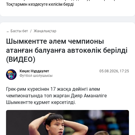
Тоқтармен кездесуге келісім берді
← Басты бет
Жаңалықтар
Шымкентте әлем чемпионы
атанған балуанға автокөлік берілді
(ВИДЕО)
Кеңес Нұрдаулет
05.08.2026, 17:25
Футбол шолушысы
Грек-рим күресінен 17 жасқа дейінгі әлем
чемпионатында топ жарған Дияр Аманәліге
Шымкентте құрмет көрсетілді.