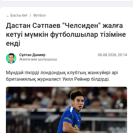
← Басты бет
Футбол
Дастан Сәтпаев "Челсиден" жалға
кетуі мүмкін футболшылар тізіміне
енді
Сұлтан Данияр
06.08.2026, 20:14
Жекпе-жек шолушысы
Мұндай пікірді лондондық клубтың жанкүйері әрі
британиялық журналист Уилл Рейнер білдірді.