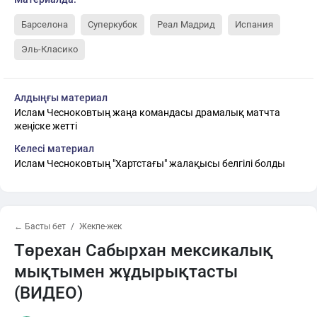
Барселона
Суперкубок
Реал Мадрид
Испания
Эль-Класико
Алдыңғы материал
Ислам Чесноковтың жаңа командасы драмалық матчта
жеңіске жетті
Келесі материал
Ислам Чесноковтың "Хартстағы" жалақысы белгілі болды
← Басты бет
Жекпе-жек
Төрехан Сабырхан мексикалық
мықтымен жұдырықтасты
(ВИДЕО)