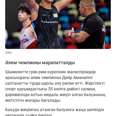
24kz
Әлем чемпионы марапатталды
Шымкентте грек-рим күресінен жасөспірімдер
арасындағы әлем чемпионы Дияр Аманәліні
салтанатты түрде қарсы алу рәсімі өтті. Жергілікті
спорт қауымдастығы 55 келіге дейінгі салмақ
дәрежесінде алтын медаль жеңіп алған балуанның
жетістігін жоғары бағалады.
Бакуде жеңімпаз атанған балуанға жаңа шетелдік
автокөлік сыйға берілді.