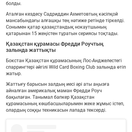
болды.
Аталған кездесу Садриддин Ахметовтың кәсіпқой
мансабындағы алғашқы тең нәтиже ретінде тіркелді.
Сонымен қатар қазақстандық нокаутшының
қатарынан 15 жеңістен тұратын сериясы тоқтады.
Қазақстан құрамасы Фредди Роучтың
залында жаттықты
Бокстан Қазақстан құрамасының Лос-Анджелестегі
спаррингтері әйгілі Wild Card Boxing Club залында өтіп
жатыр.
Жаттығу барысын залдың иесі әрі аты аңызға
айналған америкалық маман Фредди Роуч
бақылаған. Танымал бапкер Қазақстан
құрамасының көшбасшыларымен жеке жұмыс істеп,
олардың соққы техникасын лапада тексерді.