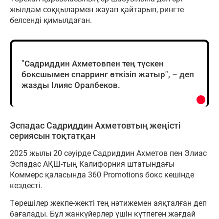
жылдам соққылармен жауап қайтарып, рингте
белсенді қимылдаған.
"Садриддин Ахметовпен тең түскен
боксшымен спарринг өткізіп жатыр", – деп
жазды Ілияс Оралбеков.
Эспадас Садриддин Ахметовтың жеңісті
сериясын тоқтатқан
2025 жылы 20 сәуірде Садриддин Ахметов пен Элиас
Эспадас АҚШ-тың Калифорния штатындағы
Коммерс қаласында 360 Promotions бокс кешінде
кездесті.
Төрешілер жекпе-жекті тең нәтижемен аяқталған деп
бағалады. Бұл жанкүйерлер үшін күтпеген жағдай