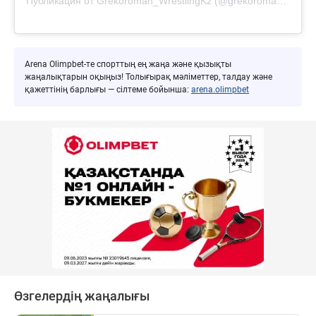
Публикация от Grekoroman_WrestlingKz (@grekoroman_wrestlingkz)
Arena Olimpbet-те спорттың ең жаңа және қызықты
жаңалықтарын оқыңыз! Толығырақ мәліметтер, талдау және
қажеттінің барлығы — сілтеме бойынша:
arena.olimpbet