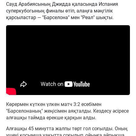
Сауд Арабиясының Джидда қаласында Испания
суперкубогының финалы өтіп, алаңға мәңгілік
қарсыластар — "Барселона" мен "Реал" шықты.
Көрермен күткен үлкен матч 3:2 есебімен
"Барселонаның" жеңісімен аяқталды. Кездесу әсіресе
алғашқы таймда ерекше қарқын алды.
Алғашқы 45 минутта жалпы төрт гол соғылды. Оның
үшеуі қосымша уақытта соғылып, ойынға айрықша