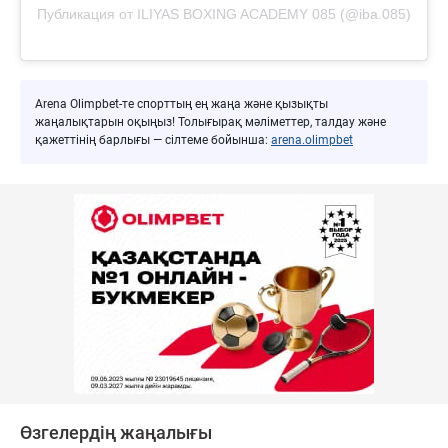
Публикация от ILIYAS BOXING ACADEMY 085 (@iba.085)
Arena Olimpbet-те спорттың ең жаңа және қызықты
жаңалықтарын оқыңыз! Толығырақ мәліметтер, талдау және
қажеттінің барлығы — сілтеме бойынша:
arena.olimpbet