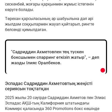
сескенбей, жоғары қарқынмен жұмыс істегенін
көруге болады.
Төрехан қарсыласының әр шабуылына дәл әрі
жылдам соққылармен жауап қайтарып, рингте
белсенді қимылдаған.
"Садриддин Ахметовпен тең түскен
боксшымен спарринг өткізіп жатыр", – деп
жазды Ілияс Оралбеков.
Эспадас Садриддин Ахметовтың жеңісті
сериясын тоқтатқан
2025 жылы 20 сәуірде Садриддин Ахметов пен Элиас
Эспадас АҚШ-тың Калифорния штатындағы
Коммерс қаласында 360 Promotions бокс кешінде