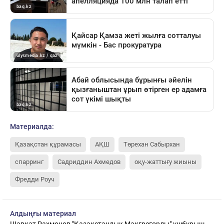
Материалда:
Қазақстан құрамасы
АҚШ
Төрехан Сабырхан
спарринг
Садриддин Ахмедов
оқу-жаттығу жиыны
Фредди Роуч
Алдыңғы материал