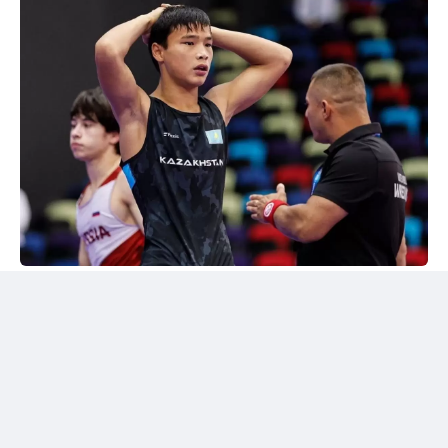
24kz
Әлем чемпионы марапатталды
Шымкентте грек-рим күресінен жасөспірімдер
арасындағы әлем чемпионы Дияр Аманәліні
салтанатты түрде қарсы алу рәсімі өтті. Жергілікті
спорт қауымдастығы 55 келіге дейінгі салмақ
дәрежесінде алтын медаль жеңіп алған балуанның