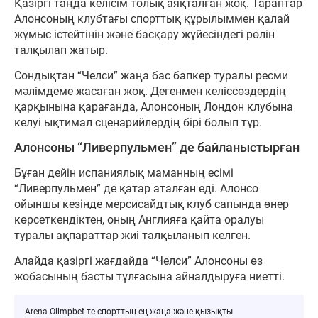
Қазіргі таңда келісім толық аяқталған жоқ. Тараптар
Алонсоның клубтағы спорттық құрылыммен қалай
жұмыс істейтінін және басқару жүйесіндегі рөлін
талқылап жатыр.
Сондықтан “Челси” жаңа бас бапкер туралы ресми
мәлімдеме жасаған жоқ. Дегенмен келіссөздердің
қарқынына қарағанда, Алонсоның Лондон клубына
келуі ықтимал сценарийлердің бірі болып тұр.
Алонсоны “Ливерпульмен” де байланыстырған
Бұған дейін испаниялық маманның есімі
“Ливерпульмен” де қатар аталған еді. Алонсо
ойыншы кезінде мерсисайдтық клуб сапында өнер
көрсеткендіктен, оның Англияға қайта оралуы
туралы ақпараттар жиі талқыланып келген.
Алайда қазіргі жағдайда “Челси” Алонсоны өз
жобасының басты тұлғасына айналдыруға ниетті.
Arena Olimpbet-те спорттың ең жаңа және қызықты