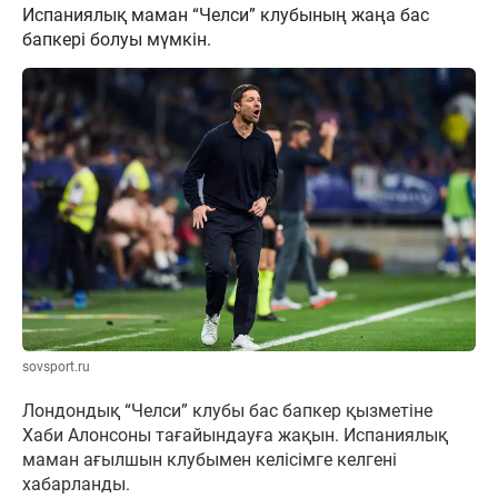
Испаниялық маман “Челси” клубының жаңа бас
бапкері болуы мүмкін.
sovsport.ru
Лондондық “Челси” клубы бас бапкер қызметіне
Хаби Алонсоны тағайындауға жақын. Испаниялық
маман ағылшын клубымен келісімге келгені
хабарланды.