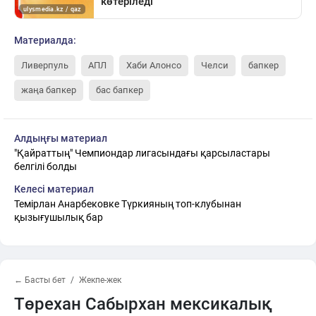
Материалда:
Ливерпуль
АПЛ
Хаби Алонсо
Челси
бапкер
жаңа бапкер
бас бапкер
Алдыңғы материал
"Қайраттың" Чемпиондар лигасындағы қарсыластары
белгілі болды
Келесі материал
Темірлан Анарбековке Түркияның топ-клубынан
қызығушылық бар
← Басты бет
Жекпе-жек
Төрехан Сабырхан мексикалық