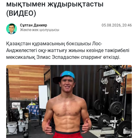
мықтымен жұдырықтасты
(ВИДЕО)
Сұлтан Данияр
05.08.2026, 20:46
Жекпе-жек шолушысы
Қазақстан құрамасының боксшысы Лос-
Анджелестегі оқу-жаттығу жиыны кезінде тәжірибелі
мексикалық Элиас Эспадаспен спарринг өткізді.