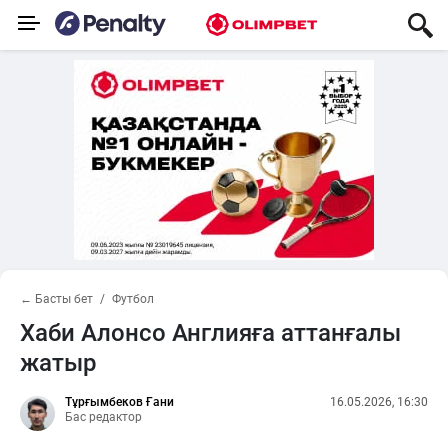
← Басты бет
Футбол
Хаби Алонсо Англияға аттанғалы
жатыр
Тұрғымбеков Ғани
16.05.2026, 16:30
Бас редактор