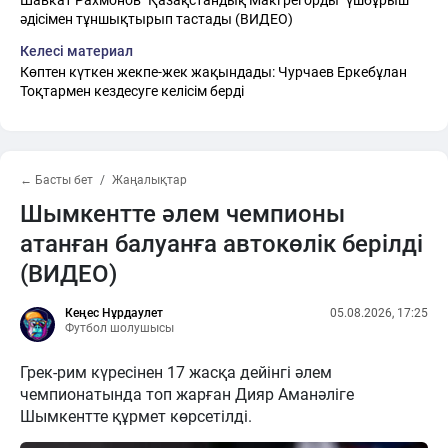
Шавкат Рахмонов "Қазақстандық Макгрегорды" үшбұрыш
әдісімен тұншықтырып тастады (ВИДЕО)
Келесі материал
Көптен күткен жекпе-жек жақындады: Чурчаев Еркебұлан
Тоқтармен кездесуге келісім берді
← Басты бет
Жаңалықтар
Шымкентте әлем чемпионы
атанған балуанға автокөлік берілді
(ВИДЕО)
Кеңес Нұрдаулет
05.08.2026, 17:25
Футбол шолушысы
Грек-рим күресінен 17 жасқа дейінгі әлем
чемпионатында топ жарған Дияр Аманәліге
Шымкентте құрмет көрсетілді.