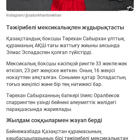
Instagram/@sabyrkhantorekhan
Тәжірибелі мексикалықпен жұдырықтасты
Қазақстандық боксшы Төрехан Сабырхан ұлттық
құраманың АҚШ-тағы жаттығу жиыны аясында
Элиас Эспадаспен қолғап түйістірді.
Мексикалық боксшы кәсіпқой рингте 33 жекпе-жек
өткізіп, 23 рет жеңіске жеткен. Оның 16 жеңісі
нокаутпен аяқталған. Сонымен қатар Эспадастың
тоғыз жеңілісі және бір тең нәтижесі бар.
Төрехан Сабырханның бапкері Ілияс Оралбеков
спаррингтен үзінді бейнені әлеуметтік желідегі
парақшасында жариялады.
Жылдам соққылармен жауап берді
Бейнежазбада Қазақстан құрамасының
көшбасшыларының бірі тәжірибелі мексикалықтан