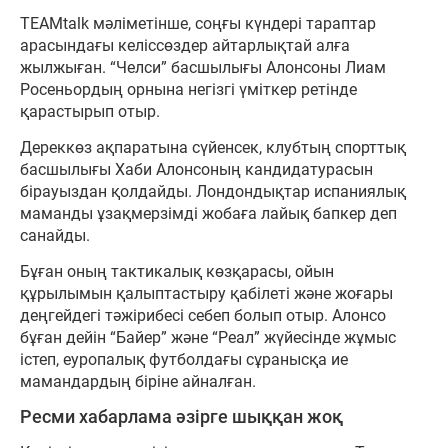
TEAMtalk мәліметінше, соңғы күндері тараптар
арасындағы келіссөздер айтарлықтай алға
жылжыған. “Челси” басшылығы Алонсоны Лиам
Росеньордың орнына негізгі үміткер ретінде
қарастырып отыр.
Дереккөз ақпаратына сүйенсек, клубтың спорттық
басшылығы Хаби Алонсоның кандидатурасын
бірауыздан қолдайды. Лондондықтар испаниялық
маманды ұзақмерзімді жобаға лайық бапкер деп
санайды.
Бұған оның тактикалық көзқарасы, ойын
құрылымын қалыптастыру қабілеті және жоғары
деңгейдегі тәжірибесі себеп болып отыр. Алонсо
бұған дейін “Байер” және “Реал” жүйесінде жұмыс
істеп, еуропалық футболдағы сұранысқа ие
мамандардың біріне айналған.
Ресми хабарлама әзірге шыққан жоқ