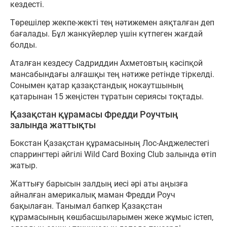
кездесті.
Төрешілер жекпе-жекті тең нәтижемен аяқталған деп
бағалады. Бұл жанкүйерлер үшін күтпеген жағдай
болды.
Аталған кездесу Садриддин Ахметовтың кәсіпқой
мансабындағы алғашқы тең нәтиже ретінде тіркелді.
Сонымен қатар қазақстандық нокаутшының
қатарынан 15 жеңістен тұратын сериясы тоқтады.
Қазақстан құрамасы Фредди Роучтың
залында жаттықты
Бокстан Қазақстан құрамасының Лос-Анджелестегі
спаррингтері әйгілі Wild Card Boxing Club залында өтіп
жатыр.
Жаттығу барысын залдың иесі әрі аты аңызға
айналған америкалық маман Фредди Роуч
бақылаған. Танымал бапкер Қазақстан
құрамасының көшбасшыларымен жеке жұмыс істеп,