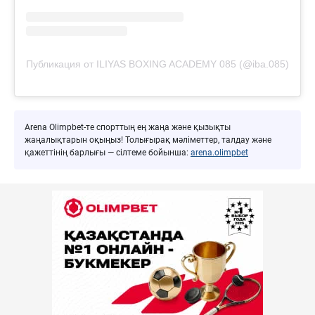
Публикация от ILIYAS BOXING ACADEMY 085 (@iba.085)
Arena Olimpbet-те спорттың ең жаңа және қызықты
жаңалықтарын оқыңыз! Толығырақ мәліметтер, талдау және
қажеттінің барлығы — сілтеме бойынша:
arena.olimpbet