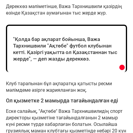
Дереккөз мәліметінше, Важа Тархнишвили қазірдің
өзінде Қазақстан аумағынан тыс жерде жүр.
"Қолда бар ақпарат бойынша, Важа
Тархнишвили "Ақтөбе" футбол клубынан
кетті. Қазіргі уақытта ол Қазақстаннан тыс
жерде", — деп жазды дереккөз.
Клуб тарапынан бұл ақпаратқа қатысты ресми
мәлімдеме әзірге жарияланған жоқ.
Ол қызметке 2 мамырда тағайындалған еді
Еске салайық, "Ақтөбе" Важа Тархнишвилидің спорт
директоры қызметіне тағайындалғанын 2 мамыр
күні ресми түрде хабарлаған болатын. Осылайша
грузиялық маман клубтағы қызметінде небәрі 20 күн