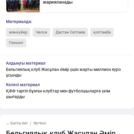
Материалда:
жанкүйер
Челси
Дастан Сәтпаев
қолтаңба
Гонконг
Алдыңғы материал
Бельгиялық клуб Жасұлан Әмір үшін жарты миллион еуро
ұсынды
Келесі материал
ҚФФ тәртіп бұзған клубтар мен футболшыларға үкім
шығарды
← Басты бет
Футбол
Бельгиялық клуб Жасұлан Әмір