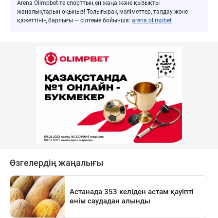
Arena Olimpbet-те спорттың ең жаңа және қызықты
жаңалықтарын оқыңыз! Толығырақ мәліметтер, талдау және
қажеттінің барлығы — сілтеме бойынша:
arena.olimpbet