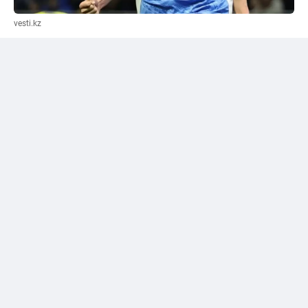
vesti.kz
“Зюльте-Варегем” Әмірге көз тікті
Бельгиялық клубтың қазақстандық футболшыға
қатысты қызығушылығы туралы ақпарат расталды.
Бұл туралы
ASnews.kz
жазады. Клуб өкілдері
Жасұлан Әмірдің трансфері бойынша келіссөз
жүргізіп, 19 жастағы жартылай қорғаушы үшін ең
көбі 500 мың еуро ұсынуға дайын болған.
Бірақ “Ордабасы” басшылығы ойыншыны маусым
ортасында сатудан бас тартқан.
Шымкенттік клубтың шешіміне команданың биылғы
маусымдағы чемпиондық мақсаты әсер еткен.
“Ордабасы” Қазақстан Премьер-лигасындағы алтын
жүлде үшін күресіп жатыр. Клуб басшылығы Жасұлан
Әмірді маусымның шешуші бөлігіндегі маңызды
ойыншылардың бірі ретінде қарастырады. Сол
себепті команда құрамын әлсіретіп, жартылай