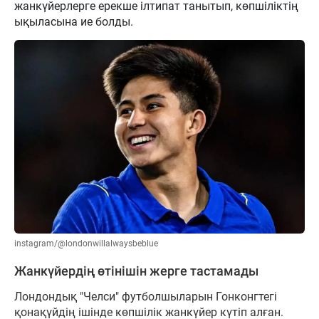
жанкүйерлерге ерекше ілтипат танытып, көпшіліктің
ықыласына ие болды.
instagram/@londonwillalwaysbeblue
Жанкүйердің өтінішін жерге тастамады
Лондондық "Челси" футболшыларын Гонконгтегі
қонақүйдің ішінде көпшілік жанкүйер күтіп алған.