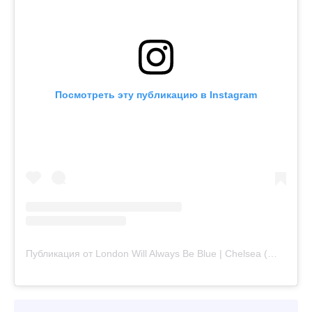
Посмотреть эту публикацию в Instagram
Публикация от London Will Always Be Blue | Chelsea (@londonwillalwaysbeblue)