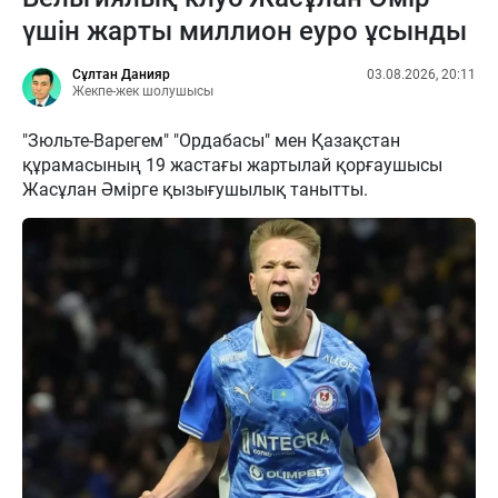
үшін жарты миллион еуро ұсынды
Сұлтан Данияр
03.08.2026, 20:11
Жекпе-жек шолушысы
"Зюльте-Варегем" "Ордабасы" мен Қазақстан
құрамасының 19 жастағы жартылай қорғаушысы
Жасұлан Әмірге қызығушылық танытты.