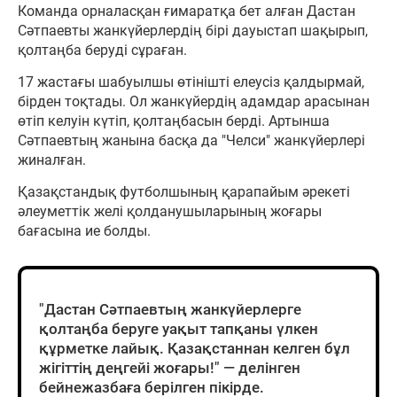
Команда орналасқан ғимаратқа бет алған Дастан
Сәтпаевты жанкүйерлердің бірі дауыстап шақырып,
қолтаңба беруді сұраған.
17 жастағы шабуылшы өтінішті елеусіз қалдырмай,
бірден тоқтады. Ол жанкүйердің адамдар арасынан
өтіп келуін күтіп, қолтаңбасын берді. Артынша
Сәтпаевтың жанына басқа да "Челси" жанкүйерлері
жиналған.
Қазақстандық футболшының қарапайым әрекеті
әлеуметтік желі қолданушыларының жоғары
бағасына ие болды.
"Дастан Сәтпаевтың жанкүйерлерге
қолтаңба беруге уақыт тапқаны үлкен
құрметке лайық. Қазақстаннан келген бұл
жігіттің деңгейі жоғары!" — делінген
бейнежазбаға берілген пікірде.