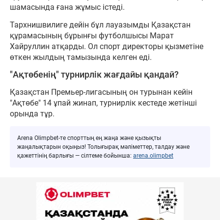
шамасында ғана жұмыс істеді.
Тархнишвилиге дейін бұл лауазымды Қазақстан
құрамасының бұрынғы футболшысы Марат
Хайруллин атқарды. Ол спорт директоры қызметіне
өткен жылдың тамызында келген еді.
"Ақтөбенің" турнирлік жағдайы қандай?
Қазақстан Премьер-лигасының он турынан кейін
"Ақтөбе" 14 ұпай жинап, турнирлік кестеде жетінші
орында тұр.
Arena Olimpbet-те спорттың ең жаңа және қызықты
жаңалықтарын оқыңыз! Толығырақ мәліметтер, талдау және
қажеттінің барлығы — сілтеме бойынша:
arena.olimpbet