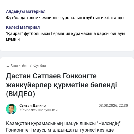
Алдыңғы материал
Футболдан әлем чемпионы еуропалық клубтың иесі атанды
Келесі материал
"Қайрат" футболшысы Германия құрамасына қарсы ойнауы
мүмкін
← Басты бет
Футбол
Дастан Сәтпаев Гонконгте
жанкүйерлер құрметіне бөленді
(ВИДЕО)
Сұлтан Данияр
03.08.2026, 22:30
Жекпе-жек шолушысы
Қазақстан құрамасының шабуылшысы "Челсидің"
Гонконгтегі маусым алдындағы турнесі кезінде