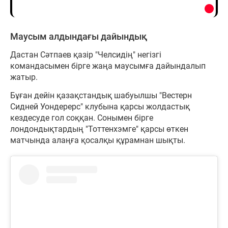
Маусым алдындағы дайындық
Дастан Сәтпаев қазір "Челсидің" негізгі
командасымен бірге жаңа маусымға дайындалып
жатыр.
Бұған дейін қазақстандық шабуылшы "Вестерн
Сидней Уондерерс" клубына қарсы жолдастық
кездесуде гол соққан. Сонымен бірге
лондондықтардың "Тоттенхэмге" қарсы өткен
матчында алаңға қосалқы құрамнан шықты.