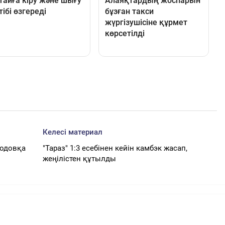
Келесі материал
родовқа
"Тараз" 1:3 есебінен кейін камбэк жасап,
жеңілістен құтылды