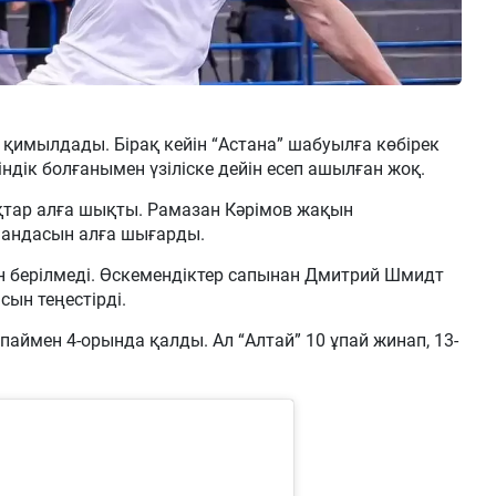
і қимылдады. Бірақ кейін “Астана” шабуылға көбірек
індік болғанымен үзіліске дейін есеп ашылған жоқ.
тар алға шықты. Рамазан Кәрімов жақын
мандасын алға шығарды.
н берілмеді. Өскемендіктер сапынан Дмитрий Шмидт
сын теңестірді.
ұпаймен 4-орында қалды. Ал “Алтай” 10 ұпай жинап, 13-