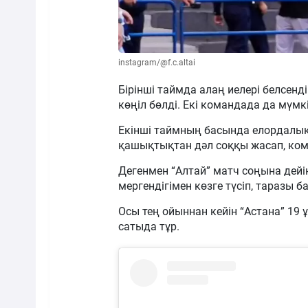
instagram/@f.c.altai
Бірінші таймда алаң иелері белсенд
көңіл бөлді. Екі командада да мүмк
Екінші таймның басында елордалық
қашықтықтан дәл соққы жасап, ко
Дегенмен “Алтай” матч соңына дейі
мергендігімен көзге түсіп, таразы ба
Осы тең ойыннан кейін “Астана” 19 
сатыда тұр.