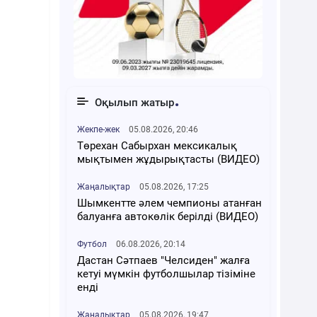
Оқылып жатыр
Жекпе-жек
05.08.2026, 20:46
Төрехан Сабырхан мексикалық
мықтымен жұдырықтасты (ВИДЕО)
Жаңалықтар
05.08.2026, 17:25
Шымкентте әлем чемпионы атанған
балуанға автокөлік берілді (ВИДЕО)
Футбол
06.08.2026, 20:14
Дастан Сәтпаев "Челсиден" жалға
кетуі мүмкін футболшылар тізіміне
енді
Жаңалықтар
05.08.2026, 19:47