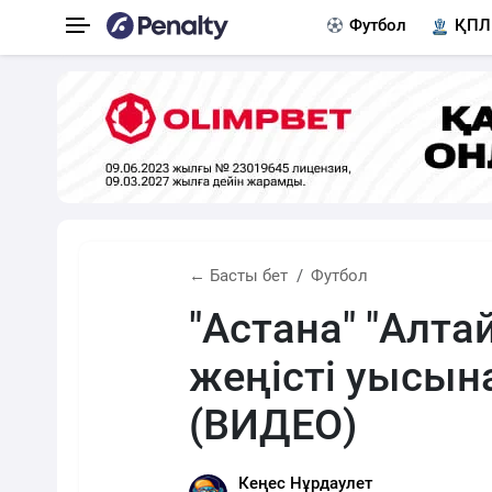
Футбол
ҚПЛ
← Басты бет
Футбол
"Астана" "Алта
жеңісті уысы
(ВИДЕО)
Кеңес Нұрдаулет