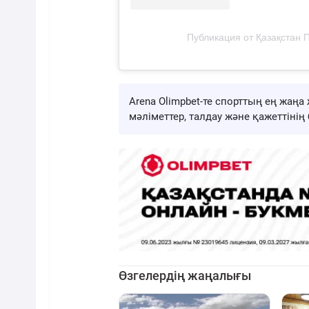
Публикация от Қазақстан 
Arena Olimpbet-те спорттың ең жа
мәліметтер, талдау және қажеттіні