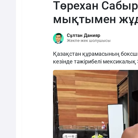
Төрехан Сабы
мықтымен жұд
Сұлтан Данияр
Жекпе-жек шолушысы
Қазақстан құрамасының боксш
кезінде тәжірибелі мексикалық 