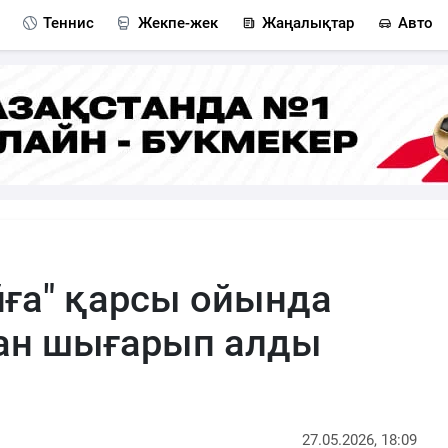
Теннис
Жекпе-жек
Жаңалықтар
Авто
йға" қарсы ойында
нан шығарып алды
27.05.2026, 18:09