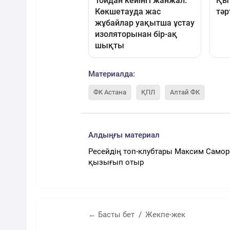
Материалда:
ФК Астана
ҚПЛ
Алтай ФК
Алдыңғы материал
Ресейдің топ-клубтары Максим Само
қызығып отыр
← Басты бет
Жекпе-жек