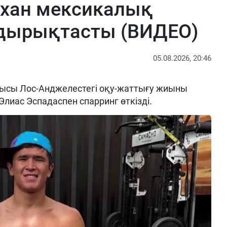
рхан мексикалық
ырықтасты (ВИДЕО)
05.08.2026, 20:46
ысы Лос-Анджелестегі оқу-жаттығу жиыны
Элиас Эспадаспен спарринг өткізді.