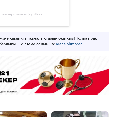
Премьер-лигасы (@pflkaz)
ңа және қызықты жаңалықтарын оқыңыз! Толығырақ
ң барлығы — сілтеме бойынша:
arena.olimpbet