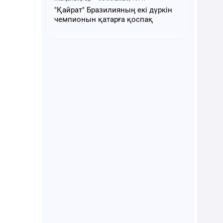
"Қайрат" Бразилияның екі дүркін
чемпионын қатарға қоспақ