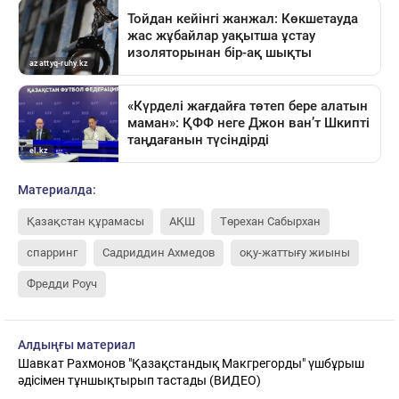
Материалда:
Қазақстан құрамасы
АҚШ
Төрехан Сабырхан
спарринг
Садриддин Ахмедов
оқу-жаттығу жиыны
Фредди Роуч
Алдыңғы материал
Шавкат Рахмонов "Қазақстандық Макгрегорды" үшбұрыш
әдісімен тұншықтырып тастады (ВИДЕО)