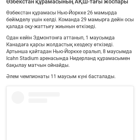
Өзбекстан құрамасының АҚШ-тағы жоспары
Өзбекстан құрамасы Нью-Йоркке 26 мамырда
бейімделу үшін келді. Команда 29 мамырға дейін осы
қалада оқу-жаттығу жиынын өткізеді.
Одан кейін Эдмонтонға аттанып, 1 маусымда
Канадаға қарсы жолдастық кездесу өткізеді.
Артынша қайтадан Нью-Йоркке оралып, 8 маусымда
Icahn Stadium аренасында Нидерланд құрамасымен
бақылау матчын ойнайды.
Әлем чемпионаты 11 маусым күні басталады.