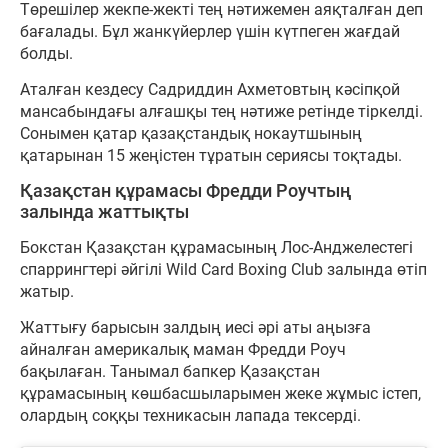
Төрешілер жекпе-жекті тең нәтижемен аяқталған деп
бағалады. Бұл жанкүйерлер үшін күтпеген жағдай
болды.
Аталған кездесу Садриддин Ахметовтың кәсіпқой
мансабындағы алғашқы тең нәтиже ретінде тіркелді.
Сонымен қатар қазақстандық нокаутшының
қатарынан 15 жеңістен тұратын сериясы тоқтады.
Қазақстан құрамасы Фредди Роучтың
залында жаттықты
Бокстан Қазақстан құрамасының Лос-Анджелестегі
спаррингтері әйгілі Wild Card Boxing Club залында өтіп
жатыр.
Жаттығу барысын залдың иесі әрі аты аңызға
айналған америкалық маман Фредди Роуч
бақылаған. Танымал бапкер Қазақстан
құрамасының көшбасшыларымен жеке жұмыс істеп,
олардың соққы техникасын лапада тексерді.