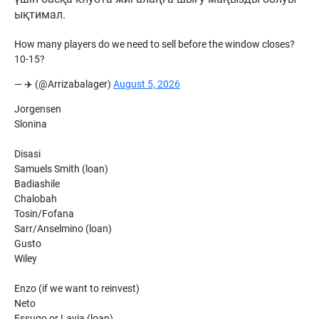
ықтимал.
How many players do we need to sell before the window closes?
10-15?
— ✈️ (@Arrizabalager)
August 5, 2026
Jorgensen
Slonina
Disasi
Samuels Smith (loan)
Badiashile
Chalobah
Tosin/Fofana
Sarr/Anselmino (loan)
Gusto
Wiley
Enzo (if we want to reinvest)
Neto
Essugo or Lavia (loan)