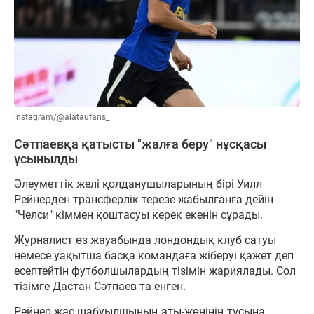
instagram/@alataufans_
Сәтпаевқа қатысты "жалға беру" нұсқасы
ұсынылды
Әлеуметтік желі қолданушыларының бірі Уилл
Рейнерден трансферлік терезе жабылғанға дейін
"Челси" кіммен қоштасуы керек екенін сұрады.
Журналист өз жауабында лондондық клуб сатуы
немесе уақытша басқа командаға жіберуі қажет деп
есептейтін футболшылардың тізімін жариялады. Сол
тізімге Дастан Сәтпаев та енген.
Рейнер жас шабуылшының аты-жөнінің тұсына