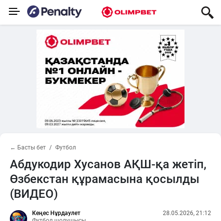
← Басты бет
Футбол
Абдукодир Хусанов АҚШ-қа жетіп,
Өзбекстан құрамасына қосылды
(ВИДЕО)
Кеңес Нұрдаулет
28.05.2026, 21:12
Футбол шолушысы