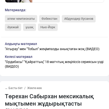
Материалда:
әлем чемпионаты
Өзбекстан
Абдукодир Хусанов
Әуежай
ұшақ
Нью-Йорк
Алдыңғы материал
"Атырау" мен "Тобыл" жеңімпазды анықтаған жоқ (ВИДЕО)
Келесі материал
"Ордабасы" "Қайраттың" 18 матчтық жеңіліссіз сериясын үзді
(ВИДЕО)
← Басты бет
Жекпе-жек
Төрехан Сабырхан мексикалық
мықтымен жұдырықтасты