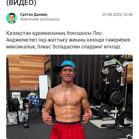
(ВИДЕО)
Сұлтан Данияр
05.08.2026, 20:46
Жекпе-жек шолушысы
Қазақстан құрамасының боксшысы Лос-
Анджелестегі оқу-жаттығу жиыны кезінде тәжірибелі
мексикалық Элиас Эспадаспен спарринг өткізді.