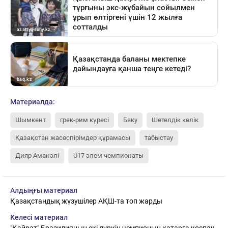
Материалда:
Шымкент
грек-рим күресі
Баку
Шетелдік көлік
Қазақстан жасөспірімдер құрамасы
табыстау
Дияр Аманәлі
U17 әлем чемпионаты
Алдыңғы материал
Қазақстандық жүзушілер АҚШ-та топ жарды
Келесі материал
"Қайрат" Бразилияның екі дүркін чемпионын қатарға қоспақ