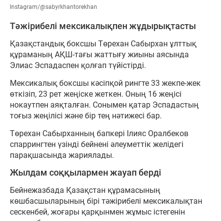
Instagram/@sabyrkhantorekhan
Тәжірибелі мексикалықпен жұдырықтасты
Қазақстандық боксшы Төрехан Сабырхан ұлттық
құраманың АҚШ-тағы жаттығу жиыны аясында
Элиас Эспадаспен қолғап түйістірді.
Мексикалық боксшы кәсіпқой рингте 33 жекпе-жек
өткізіп, 23 рет жеңіске жеткен. Оның 16 жеңісі
нокаутпен аяқталған. Сонымен қатар Эспадастың
тоғыз жеңілісі және бір тең нәтижесі бар.
Төрехан Сабырханның бапкері Ілияс Оралбеков
спаррингтен үзінді бейнені әлеуметтік желідегі
парақшасында жариялады.
Жылдам соққылармен жауап берді
Бейнежазбада Қазақстан құрамасының
көшбасшыларының бірі тәжірибелі мексикалықтан
сескенбей, жоғары қарқынмен жұмыс істегенін