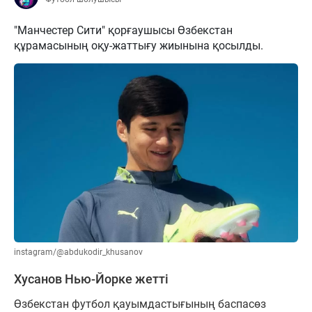
"Манчестер Сити" қорғаушысы Өзбекстан
құрамасының оқу-жаттығу жиынына қосылды.
instagram/@abdukodir_khusanov
Хусанов Нью-Йорке жетті
Өзбекстан футбол қауымдастығының баспасөз