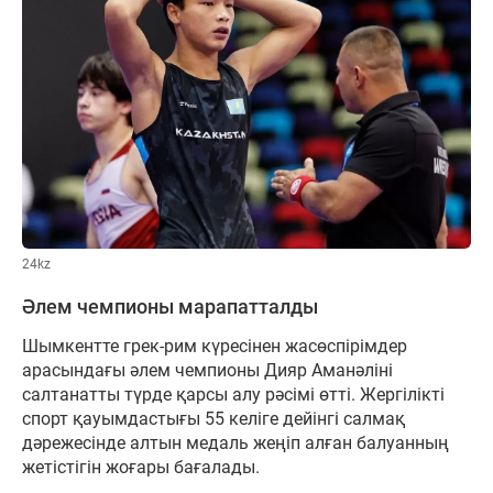
24kz
Әлем чемпионы марапатталды
Шымкентте грек-рим күресінен жасөспірімдер
арасындағы әлем чемпионы Дияр Аманәліні
салтанатты түрде қарсы алу рәсімі өтті. Жергілікті
спорт қауымдастығы 55 келіге дейінгі салмақ
дәрежесінде алтын медаль жеңіп алған балуанның
жетістігін жоғары бағалады.