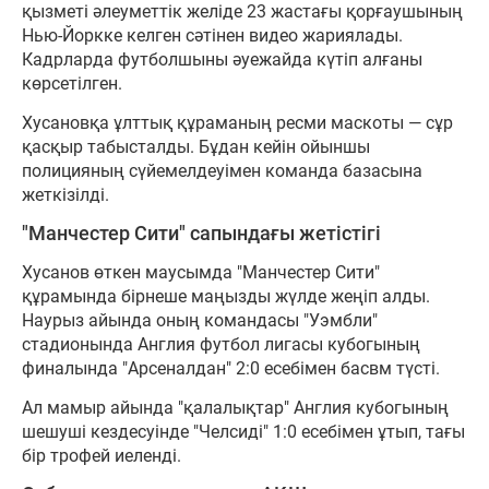
қызметі әлеуметтік желіде 23 жастағы қорғаушының
Нью-Йоркке келген сәтінен видео жариялады.
Кадрларда футболшыны әуежайда күтіп алғаны
көрсетілген.
Хусановқа ұлттық құраманың ресми маскоты — сұр
қасқыр табысталды. Бұдан кейін ойыншы
полицияның сүйемелдеуімен команда базасына
жеткізілді.
"Манчестер Сити" сапындағы жетістігі
Хусанов өткен маусымда "Манчестер Сити"
құрамында бірнеше маңызды жүлде жеңіп алды.
Наурыз айында оның командасы "Уэмбли"
стадионында Англия футбол лигасы кубогының
финалында "Арсеналдан" 2:0 есебімен басвм түсті.
Ал мамыр айында "қалалықтар" Англия кубогының
шешуші кездесуінде "Челсиді" 1:0 есебімен ұтып, тағы
бір трофей иеленді.