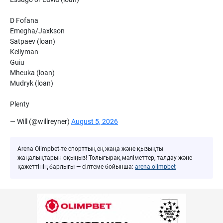
D Fofana
Emegha/Jaxkson
Satpaev (loan)
Kellyman
Guiu
Mheuka (loan)
Mudryk (loan)
Plenty
— Will (@willreyner)
August 5, 2026
Arena Olimpbet-те спорттың ең жаңа және қызықты
жаңалықтарын оқыңыз! Толығырақ мәліметтер, талдау және
қажеттінің барлығы — сілтеме бойынша:
arena.olimpbet