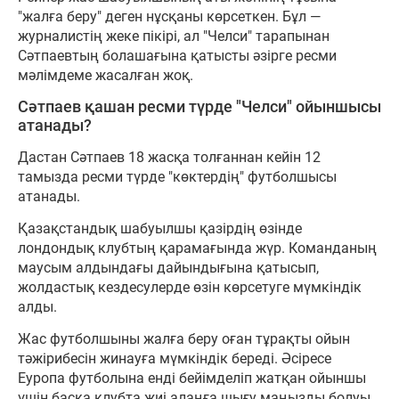
"жалға беру" деген нұсқаны көрсеткен. Бұл —
журналистің жеке пікірі, ал "Челси" тарапынан
Сәтпаевтың болашағына қатысты әзірге ресми
мәлімдеме жасалған жоқ.
Сәтпаев қашан ресми түрде "Челси" ойыншысы
атанады?
Дастан Сәтпаев 18 жасқа толғаннан кейін 12
тамызда ресми түрде "көктердің" футболшысы
атанады.
Қазақстандық шабуылшы қазірдің өзінде
лондондық клубтың қарамағында жүр. Команданың
маусым алдындағы дайындығына қатысып,
жолдастық кездесулерде өзін көрсетуге мүмкіндік
алды.
Жас футболшыны жалға беру оған тұрақты ойын
тәжірибесін жинауға мүмкіндік береді. Әсіресе
Еуропа футболына енді бейімделіп жатқан ойыншы
үшін басқа клубта жиі алаңға шығу маңызды болуы