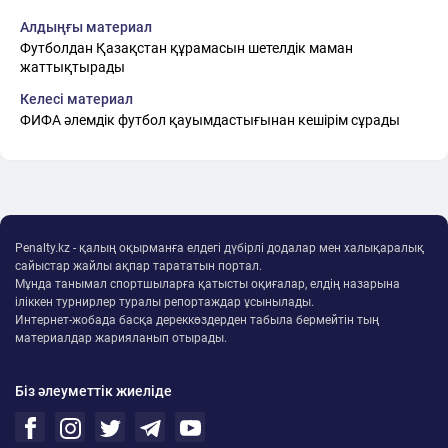
Алдыңғы материал
Футболдан Қазақстан құрамасын шетелдік маман
жаттықтырады
Келесі материал
ФИФА әлемдік футбол қауымдастығынан кешірім сұрады
Penalty.kz - қалың оқырманға елдегі дүбірлі додалар мен халықаралық
сайыстар жайлы ақпар тарататын портал.
Мұнда танымал спортшыларға қатысты оқиғалар, елдің назарына
іліккен турнирлер туралы репортаждар ұсынылады.
Интернет-жобада басқа дереккөздерден табыла бермейтін тың
материалдар жарияланып отырады.
Біз әлеуметтік жиеліде