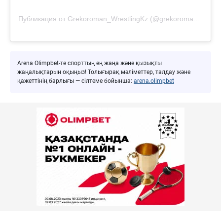
Публикация от Grekoroman_WrestlingKz (@grekoroman_wrestlingkz)
Arena Olimpbet-те спорттың ең жаңа және қызықты
жаңалықтарын оқыңыз! Толығырақ мәліметтер, талдау және
қажеттінің барлығы — сілтеме бойынша:
arena.olimpbet