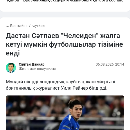
← Басты бет
Футбол
Дастан Сәтпаев "Челсиден" жалға
кетуі мүмкін футболшылар тізіміне
енді
Сұлтан Данияр
06.08.2026, 20:14
Жекпе-жек шолушысы
Мұндай пікірді лондондық клубтың жанкүйері әрі
британиялық журналист Уилл Рейнер білдірді.