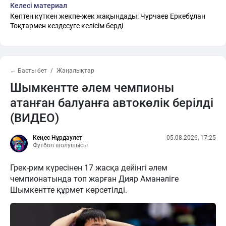
Келесі материал
Көптен күткен жекпе-жек жақындады: Чурчаев Еркебұлан
Тоқтармен кездесуге келісім берді
← Басты бет
Жаңалықтар
Шымкентте әлем чемпионы
атанған балуанға автокөлік берілді
(ВИДЕО)
Кеңес Нұрдаулет
05.08.2026, 17:25
Футбол шолушысы
Грек-рим күресінен 17 жасқа дейінгі әлем
чемпионатында топ жарған Дияр Аманәліге
Шымкентте құрмет көрсетілді.