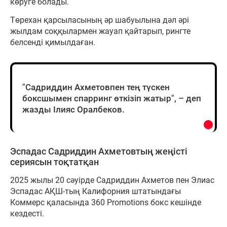
көруге болады.
Төрехан қарсыласының әр шабуылына дәл әрі
жылдам соққылармен жауап қайтарып, рингте
белсенді қимылдаған.
"Садриддин Ахметовпен тең түскен
боксшымен спарринг өткізіп жатыр", – деп
жазды Ілияс Оралбеков.
Эспадас Садриддин Ахметовтың жеңісті
сериясын тоқтатқан
2025 жылы 20 сәуірде Садриддин Ахметов пен Элиас
Эспадас АҚШ-тың Калифорния штатындағы
Коммерс қаласында 360 Promotions бокс кешінде
кездесті.