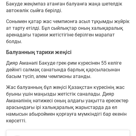
Бакуде жеңімпаз атанған балуанға жаңа шетелдік
автокөлік сыйға берілді.
Сонымен қатар жас чемпионға асыл тұқымды жүйрік
ат тарту етілді. Бұл сыйлықтар оның халықаралық
аренадағы тарихи жетістігіне берілген марапат
болды.
Балуанның тарихи жеңісі
Дияр Аманәлі Бакуде грек-рим күресінен 55 келіге
дейінгі салмақ санатында барлық қарсыласынан
басым түсіп, әлем чемпионы атанды.
Жас балуанның бұл жеңісі Қазақстан күресінің жас
буыны үшін маңызды жетістік саналады. Дияр
Аманәлінің нәтижесі оның алдағы уақытта ересектер
арасындағы ірі халықаралық жарыстарда да ел
намысын абыроймен қорғауға мүмкіндігі бар екенін
көрсетті.