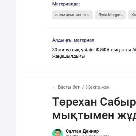
Материалда:
әлем чемпионаты
Лука Модрич
Хо
Алдыңғы материал
30 минуттық үзіліс: ФИФА-ның тағы б
жаңашылдығы
← Басты бет
Жекпе-жек
Төрехан Сабы
мықтымен жұд
Сұлтан Данияр