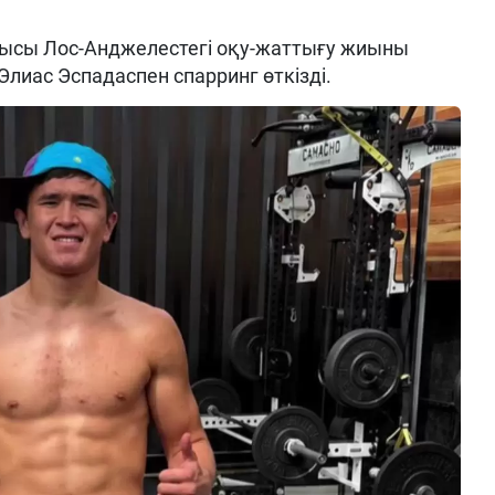
ысы Лос-Анджелестегі оқу-жаттығу жиыны
Элиас Эспадаспен спарринг өткізді.