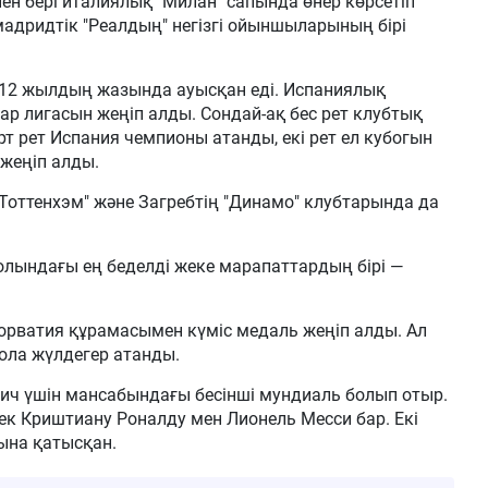
н бері италиялық "Милан" сапында өнер көрсетіп
мадридтік "Реалдың" негізгі ойыншыларының бірі
012 жылдың жазында ауысқан еді. Испаниялық
ар лигасын жеңіп алды. Сондай-ақ бес рет клубтық
т рет Испания чемпионы атанды, екі рет ел кубогын
 жеңіп алды.
ттенхэм" және Загребтің "Динамо" клубтарында да
лындағы ең беделді жеке марапаттардың бірі —
рватия құрамасымен күміс медаль жеңіп алды. Ал
ола жүлдегер атанды.
ч үшін мансабындағы бесінші мундиаль болып отыр.
ек Криштиану Роналду мен Лионель Месси бар. Екі
ына қатысқан.