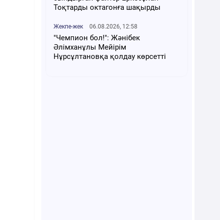
Тоқтарды октагонға шақырды
Жекпе-жек
06.08.2026, 12:58
"Чемпион бол!": Жәнібек
Әлімханұлы Мейірім
Нұрсұлтановқа қолдау көрсетті