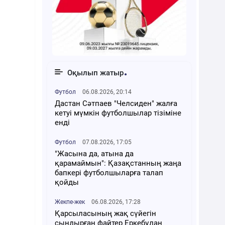
Оқылып жатыр
Футбол
06.08.2026, 20:14
Дастан Сәтпаев "Челсиден" жалға
кетуі мүмкін футболшылар тізіміне
енді
Футбол
07.08.2026, 17:05
"Жасына да, атына да
қарамаймын": Қазақстанның жаңа
бапкері футболшыларға талап
қойды
Жекпе-жек
06.08.2026, 17:28
Қарсыласының жақ сүйегін
сындырған файтер Еркебұлан