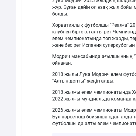
Лука Модрич 2025 жылдың шілдесіне
жүр. Бұған дейін ол ұзақ жыл бойы 
болды.
Хорватиялық футболшы "Реалға" 2
клубпен бірге ол алты рет Чемпионд
әлем чемпионатында топ жарды, төр
және бес рет Испания суперкубогын
Модрич мансабында ағылшынның "То
ойнаған.
2018 жылы Лука Модрич әлем футбо
"Алтын допты" жеңіп алды.
2018 жылғы әлем чемпионатында Хо
2022 жылғы мундиальда команда қ
2026 жылғы әлем чемпионаты Модри
Бұл көрсеткіш бойынша одан алда т
футболшы да алты әлем чемпионат