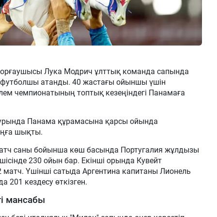
орғаушысы Лука Модрич ұлттық команда сапында
ші футболшы атанды. 40 жастағы ойыншы үшін
лем чемпионатының топтық кезеңіндегі Панамаға
 турында Панама құрамасына қарсы ойында
аңға шықты.
матч саны бойынша көш басында Португалия жұлдызы
шісінде 230 ойын бар. Екінші орында Кувейт
 матч. Үшінші сатыда Аргентина капитаны Лионель
а 201 кездесу өткізген.
гі мансабы