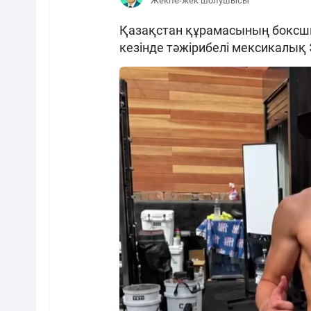
Жекпе-жек шолушысы
Қазақстан құрамасының боксш
кезінде тәжірибелі мексикалық 