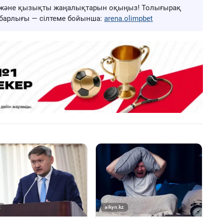
ңа және қызықты жаңалықтарын оқыңыз! Толығырақ
ң барлығы — сілтеме бойынша:
arena.olimpbet