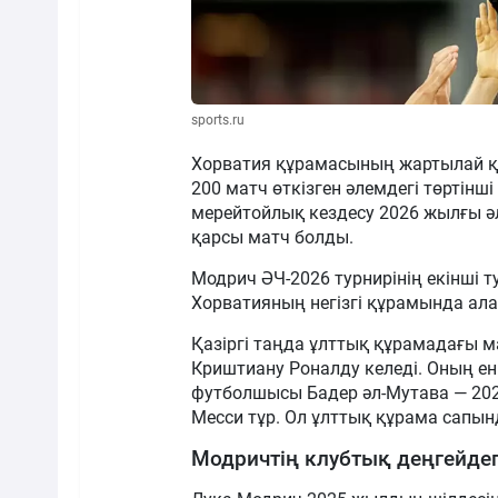
sports.ru
Хорватия құрамасының жартылай қ
200 матч өткізген әлемдегі төртін
мерейтойлық кездесу 2026 жылғы ә
қарсы матч болды.
Модрич ӘЧ-2026 турнирінің екінші
Хорватияның негізгі құрамында ал
Қазіргі таңда ұлттық құрамадағы 
Криштиану Роналду келеді. Оның ен
футболшысы Бадер әл-Мутава — 202
Месси тұр. Ол ұлттық құрама сапынд
Модричтің клубтық деңгейде