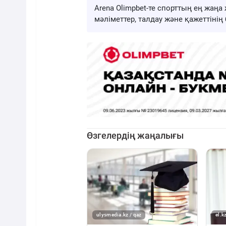
Arena Olimpbet-те спорттың ең жа
мәліметтер, талдау және қажеттіні