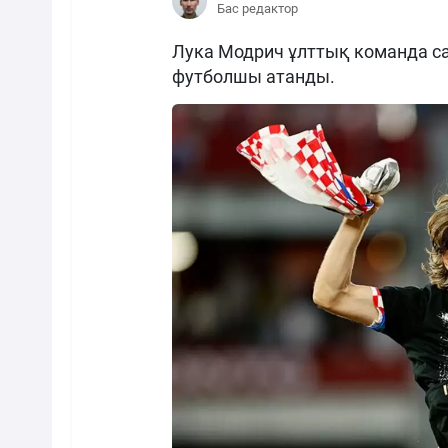
Бас редактор
Лука Модрич ұлттық команда сап
футболшы атанды.