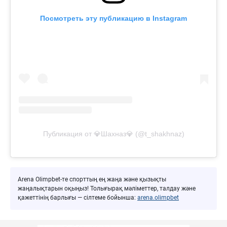
Посмотреть эту публикацию в Instagram
Публикация от 💎Шахназ💎 (@t_shakhnaz)
Arena Olimpbet-те спорттың ең жаңа және қызықты
жаңалықтарын оқыңыз! Толығырақ мәліметтер, талдау және
қажеттінің барлығы — сілтеме бойынша:
arena.olimpbet