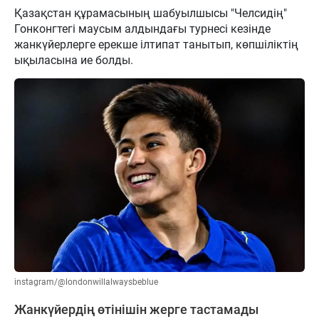
Қазақстан құрамасының шабуылшысы "Челсидің"
Гонконгтегі маусым алдындағы турнесі кезінде
жанкүйерлерге ерекше ілтипат танытып, көпшіліктің
ықыласына ие болды.
instagram/@londonwillalwaysbeblue
Жанкүйердің өтінішін жерге тастамады