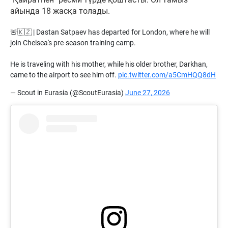
айында 18 жасқа толады.
🚨🇰🇿 | Dastan Satpaev has departed for London, where he will
join Chelsea's pre-season training camp.
He is traveling with his mother, while his older brother, Darkhan,
came to the airport to see him off.
pic.twitter.com/a5CmHQQ8dH
— Scout in Eurasia (@ScoutEurasia)
June 27, 2026