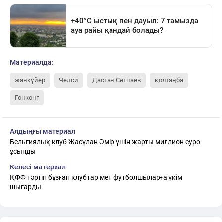
Материалда:
жанкүйер
Челси
Дастан Сәтпаев
қолтаңба
Гонконг
Алдыңғы материал
Бельгиялық клуб Жасұлан Әмір үшін жарты миллион еуро
ұсынды
Келесі материал
ҚФФ тәртіп бұзған клубтар мен футболшыларға үкім
шығарды