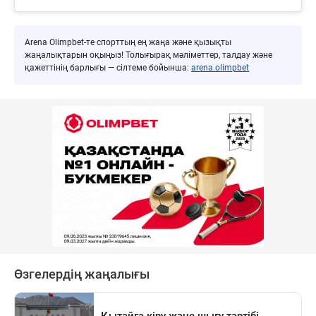
Arena Olimpbet-те спорттың ең жаңа және қызықты
жаңалықтарын оқыңыз! Толығырақ мәліметтер, талдау және
қажеттінің барлығы — сілтеме бойынша:
arena.olimpbet