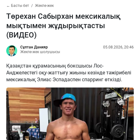
← Басты бет
Жекпе-жек
Төрехан Сабырхан мексикалық
мықтымен жұдырықтасты
(ВИДЕО)
Сұлтан Данияр
05.08.2026, 20:46
Жекпе-жек шолушысы
Қазақстан құрамасының боксшысы Лос-
Анджелестегі оқу-жаттығу жиыны кезінде тәжірибелі
мексикалық Элиас Эспадаспен спарринг өткізді.