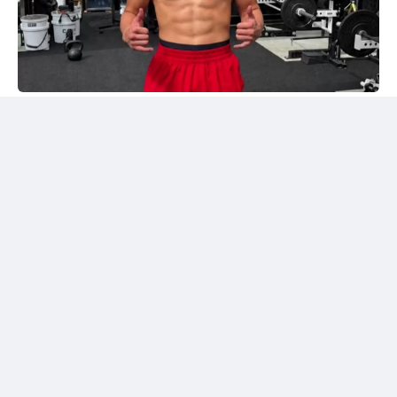
Instagram/@sabyrkhantorekhan
Тәжірибелі мексикалықпен жұдырықтасты
Қазақстандық боксшы Төрехан Сабырхан ұлттық
құраманың АҚШ-тағы жаттығу жиыны аясында
Элиас Эспадаспен қолғап түйістірді.
Мексикалық боксшы кәсіпқой рингте 33 жекпе-жек
өткізіп, 23 рет жеңіске жеткен. Оның 16 жеңісі
нокаутпен аяқталған. Сонымен қатар Эспадастың
тоғыз жеңілісі және бір тең нәтижесі бар.
Төрехан Сабырханның бапкері Ілияс Оралбеков
спаррингтен үзінді бейнені әлеуметтік желідегі
парақшасында жариялады.