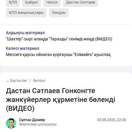
ҚПЛ
Қайрат
Челси
Дастан Сәтпаев
ҚПЛ жаңалықтары
Лондон
Алдыңғы материал
"Шахтер" сырт алаңда "Таразды" сенімді жеңді (ВИДЕО)
Келесі материал
Мессиге қарсы ойнаған қорғаушы "Елімайға" ауыспақ
← Басты бет
Футбол
Дастан Сәтпаев Гонконгте
жанкүйерлер құрметіне бөленді
(ВИДЕО)
Сұлтан Данияр
03.08.2026, 22:30
Жекпе-жек шолушысы