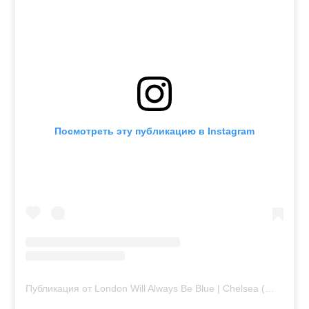
Посмотреть эту публикацию в Instagram
Публикация от London Will Always Be Blue | Chelsea (@londonwillalwaysbeblue)