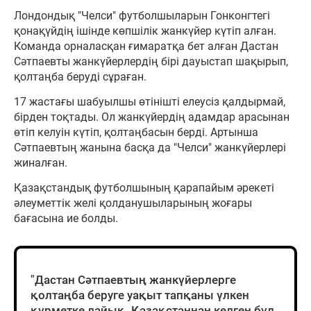
Лондондық "Челси" футболшыларын Гонконгтегі
қонақүйдің ішінде көпшілік жанкүйер күтіп алған.
Команда орналасқан ғимаратқа бет алған Дастан
Сәтпаевты жанкүйерлердің бірі дауыстап шақырып,
қолтаңба беруді сұраған.
17 жастағы шабуылшы өтінішті елеусіз қалдырмай,
бірден тоқтады. Ол жанкүйердің адамдар арасынан
өтіп келуін күтіп, қолтаңбасын берді. Артынша
Сәтпаевтың жанына басқа да "Челси" жанкүйерлері
жиналған.
Қазақстандық футболшының қарапайым әрекеті
әлеуметтік желі қолданушыларының жоғары
бағасына ие болды.
"Дастан Сәтпаевтың жанкүйерлерге
қолтаңба беруге уақыт тапқаны үлкен
құрметке лайық. Қазақстаннан келген бұл