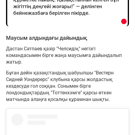
жігіттің деңгейі жоғары!" — делінген
бейнежазбаға берілген пікірде.
Маусым алдындағы дайындық
Дастан Сәтпаев қазір "Челсидің" негізгі
командасымен бірге жаңа маусымға дайындалып
жатыр.
Бұған дейін қазақстандық шабуылшы "Вестерн
Сидней Уондерерс" клубына қарсы жолдастық
кездесуде гол соққан. Сонымен бірге
лондондықтардың "Тоттенхэмге" қарсы өткен
матчында алаңға қосалқы құрамнан шықты.