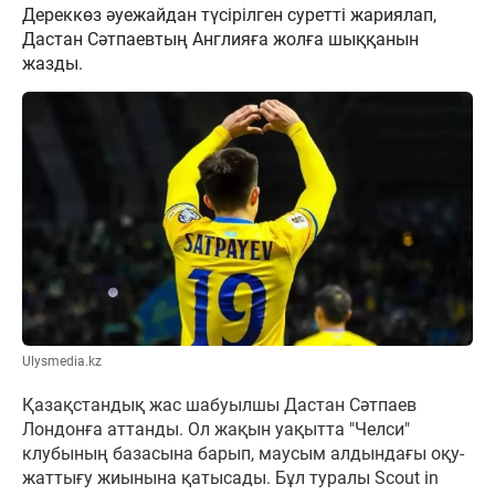
Дереккөз әуежайдан түсірілген суретті жариялап,
Дастан Сәтпаевтың Англияға жолға шыққанын
жазды.
Ulysmedia.kz
Қазақстандық жас шабуылшы Дастан Сәтпаев
Лондонға аттанды. Ол жақын уақытта "Челси"
клубының базасына барып, маусым алдындағы оқу-
жаттығу жиынына қатысады. Бұл туралы Scout in