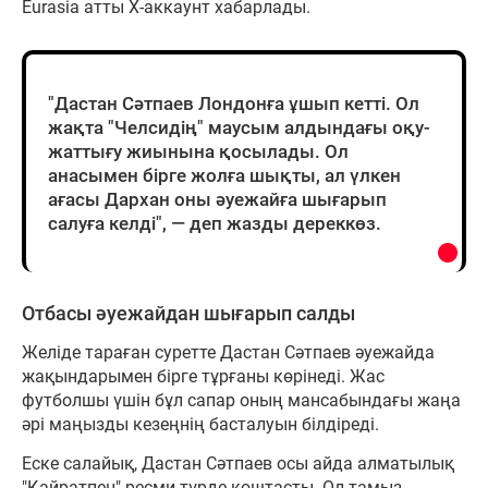
Eurasia атты X-аккаунт хабарлады.
"Дастан Сәтпаев Лондонға ұшып кетті. Ол
жақта "Челсидің" маусым алдындағы оқу-
жаттығу жиынына қосылады. Ол
анасымен бірге жолға шықты, ал үлкен
ағасы Дархан оны әуежайға шығарып
салуға келді", — деп жазды дереккөз.
Отбасы әуежайдан шығарып салды
Желіде тараған суретте Дастан Сәтпаев әуежайда
жақындарымен бірге тұрғаны көрінеді. Жас
футболшы үшін бұл сапар оның мансабындағы жаңа
әрі маңызды кезеңнің басталуын білдіреді.
Еске салайық, Дастан Сәтпаев осы айда алматылық
"Қайратпен" ресми түрде қоштасты. Ол тамыз