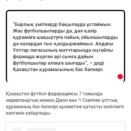
“Барлық үміткерді бақылауда ұстаймын.
Жас футболшыларды да, дәл қазір
құрамаға шақыртуға лайық ойыншыларды
да назардан тыс қалдырмаймыз. Алдағы
Ұлттар лигасының матчтарында оңтайлы
формада жүрген әрі сынға дайын
футболшылар алаңға шығады”, – деді
Қазақстан құрамасының бас бапкері.
Қазақстан футбол федерациясы 7 тамызда
нидерландтық маман Джон ван ’т Схиппен ұлттық
құраманың бас бапкері қызметіне қатысты келісімге
келгенін хабарлады.