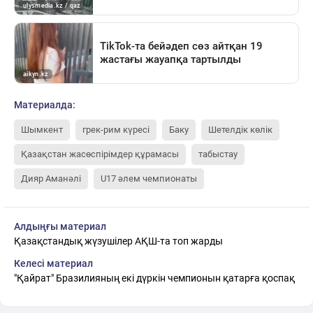
Материалда:
Шымкент
грек-рим күресі
Баку
Шетелдік көлік
Қазақстан жасөспірімдер құрамасы
табыстау
Дияр Аманәлі
U17 әлем чемпионаты
Алдыңғы материал
Қазақстандық жүзушілер АҚШ-та топ жарды
Келесі материал
"Қайрат" Бразилияның екі дүркін чемпионын қатарға қоспақ