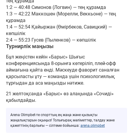
тең құрамда
1:2 — 40:48 Симонов (Логвин) — тең құрамда
1:3 — 42:22 Маккошен (Морелли, Веккьоне) — тең
құрамда
1:4 — 52:54 Қайыржан (Өмірбеков, Савицкий) —
көпшілік
2:4 — 55:23 Гусев (Пыленков) — көпшілік
Турнирлік маңызы
Бұл жеңістен кейін «Барыс» Шығыс
конференциясында 8-орынға көтеріліп, плей-офф
аймағына қайта енді. Мәскеуде фаворит саналған
қарсыласты ұту — команда үшін психологиялық
тұрғыдан да аса маңызды нәтиже.
21 желтоқсанда «Барыс» өз алаңында «Сочиді»
қабылдайды.
Arena Olimpbet-те спорттың ең жаңа және қызықты
жаңалықтарын оқыңыз! Толығырақ мәліметтер, талдау және
қажеттінің барлығы — сілтеме бойынша:
arena.olimpbet