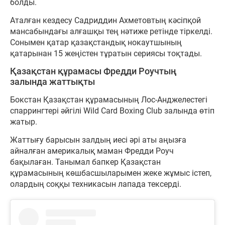
болды.
Аталған кездесу Садриддин Ахметовтың кәсіпқой
мансабындағы алғашқы тең нәтиже ретінде тіркелді.
Сонымен қатар қазақстандық нокаутшының
қатарынан 15 жеңістен тұратын сериясы тоқтады.
Қазақстан құрамасы Фредди Роучтың
залында жаттықты
Бокстан Қазақстан құрамасының Лос-Анджелестегі
спаррингтері әйгілі Wild Card Boxing Club залында өтіп
жатыр.
Жаттығу барысын залдың иесі әрі аты аңызға
айналған америкалық маман Фредди Роуч
бақылаған. Танымал бапкер Қазақстан
құрамасының көшбасшыларымен жеке жұмыс істеп,
олардың соққы техникасын лапада тексерді.