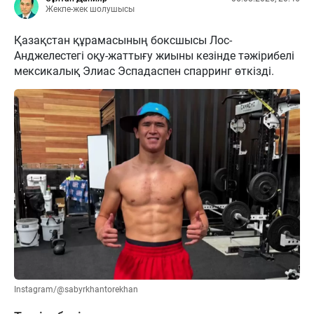
Жекпе-жек шолушысы
Қазақстан құрамасының боксшысы Лос-
Анджелестегі оқу-жаттығу жиыны кезінде тәжірибелі
мексикалық Элиас Эспадаспен спарринг өткізді.
Instagram/@sabyrkhantorekhan