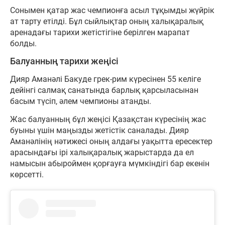
Сонымен қатар жас чемпионға асыл тұқымды жүйрік
ат тарту етілді. Бұл сыйлықтар оның халықаралық
аренадағы тарихи жетістігіне берілген марапат
болды.
Балуанның тарихи жеңісі
Дияр Аманәлі Бакуде грек-рим күресінен 55 келіге
дейінгі салмақ санатында барлық қарсыласынан
басым түсіп, әлем чемпионы атанды.
Жас балуанның бұл жеңісі Қазақстан күресінің жас
буыны үшін маңызды жетістік саналады. Дияр
Аманәлінің нәтижесі оның алдағы уақытта ересектер
арасындағы ірі халықаралық жарыстарда да ел
намысын абыроймен қорғауға мүмкіндігі бар екенін
көрсетті.