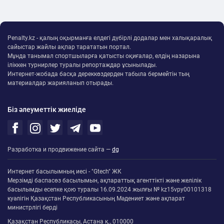
Penalty.kz - қалың оқырманға елдегі дүбірлі додалар мен халықаралық
сайыстар жайлы ақпар тарататын портал.
Мұнда танымал спортшыларға қатысты оқиғалар, елдің назарына
іліккен турнирлер туралы репортаждар ұсынылады.
Интернет-жобада басқа дереккөздерден табыла бермейтін тың
материалдар жарияланып отырады.
Біз әлеуметтік жиеліде
Разработка и продвижение сайта —
dg
Интернет басылымның иесі - "Gtech" ЖК
Мерзімді баспасөз басылымын, ақпараттық агенттікті және желілік
басылымды есепке қою туралы 16.09.2024 жылғы № kz15vpy00101318
куәлігін Қазақстан Республикасының Мәдениет және ақпарат
министрлігі берді
Қазақстан Республикасы, Астана қ., 010000