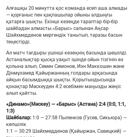
Алғашқы 20 минутта қос команда есеп аша алмады
— қорғаныс пен қақпашылар ойыны алдыңғы
қатарға шықты. Екінші кезеңде тараптар бір-бір
шайбадан алмасты.«Барыс» сапынан Аңсар
Шайхмедденов мергендік танытып, таразы басын
теңестірді.
Ал матч тағдыры үшінші кезеңнің басында шешілді.
Астаналықтар қысқа уақыт ішінде ойын тізгінін өз
қолына алып, Семен Симонов, Иэн Маккошен және
Дінмұхамед Қайыржанның голдары арқасында
айқын басымдыққа шықты. Қорытындысында
қонақтар Мәскеуден 4:2 есебімен маңызды жеңіс
алып қайтты.
«Динамо»(Мәскеу) — «Барыс» (Астана) 2:4 (0:0, 1:1,
1:3)
Шайбалар:
1:0 — 27:58 Пыленков (Гусев, Сикьюра) —
көпшілік
1:1 — 30:29 Шайхмедденов (Қайыржан, Савицкий) —