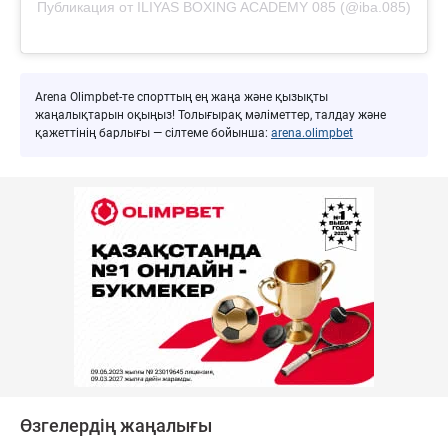
Публикация от ILIYAS BOXING ACADEMY 085 (@iba.085)
Arena Olimpbet-те спорттың ең жаңа және қызықты
жаңалықтарын оқыңыз! Толығырақ мәліметтер, талдау және
қажеттінің барлығы — сілтеме бойынша:
arena.olimpbet