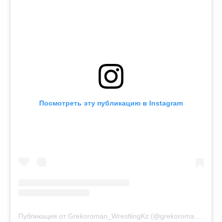
Посмотреть эту публикацию в Instagram
Публикация от Grekoroman_WrestlingKz (@grekoroman_wrestlingkz)