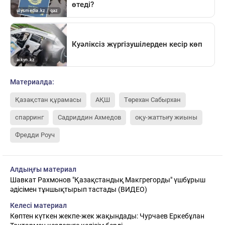
Материалда:
Қазақстан құрамасы
АҚШ
Төрехан Сабырхан
спарринг
Садриддин Ахмедов
оқу-жаттығу жиыны
Фредди Роуч
Алдыңғы материал
Шавкат Рахмонов "Қазақстандық Макгрегорды" үшбұрыш
әдісімен тұншықтырып тастады (ВИДЕО)
Келесі материал
Көптен күткен жекпе-жек жақындады: Чурчаев Еркебұлан