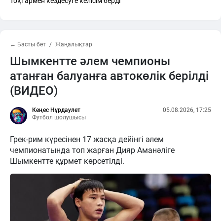
Тоқтармен кездесуге келісім берді
← Басты бет
Жаңалықтар
Шымкентте әлем чемпионы
атанған балуанға автокөлік берілді
(ВИДЕО)
Кеңес Нұрдаулет
05.08.2026, 17:25
Футбол шолушысы
Грек-рим күресінен 17 жасқа дейінгі әлем
чемпионатында топ жарған Дияр Аманәліге
Шымкентте құрмет көрсетілді.