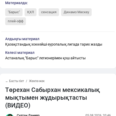
Материалда:
"Барыс"
ҚХЛ
сенсация
Динамо Мәскеу
плей-офф
Алдыңғы материал
Қазақстандық хоккейші еуропалық лигада тарих жазды
Келесі материал
Астаналық "Барыс" легионерімен қош айтысты
← Басты бет
Жекпе-жек
Төрехан Сабырхан мексикалық
мықтымен жұдырықтасты
(ВИДЕО)
Сұлтан Данияр
05.08.2026, 20:46