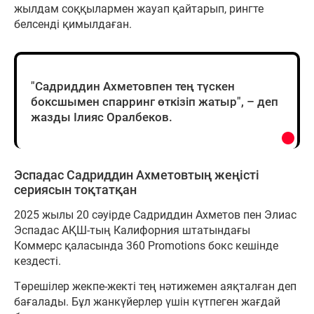
жылдам соққылармен жауап қайтарып, рингте
белсенді қимылдаған.
"Садриддин Ахметовпен тең түскен
боксшымен спарринг өткізіп жатыр", – деп
жазды Ілияс Оралбеков.
Эспадас Садриддин Ахметовтың жеңісті
сериясын тоқтатқан
2025 жылы 20 сәуірде Садриддин Ахметов пен Элиас
Эспадас АҚШ-тың Калифорния штатындағы
Коммерс қаласында 360 Promotions бокс кешінде
кездесті.
Төрешілер жекпе-жекті тең нәтижемен аяқталған деп
бағалады. Бұл жанкүйерлер үшін күтпеген жағдай