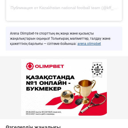
Публикация от Kazakhstan national football team (@kff_team)
Arena Olimpbet-те спорттың ең жаңа және қызықты
жаңалықтарын оқыңыз! Толығырақ мәліметтер, талдау және
қажеттінің барлығы — сілтеме бойынша:
arena.olimpbet