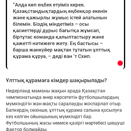
“Алда көп еңбек етуіміз керек.
Қазақстандықтардың еңбекқор екенін
және қажырлы жұмыс істей алатынын
білемін. Біздің міндетіміз – осы
қасиеттерді дұрыс бағытқа жұмсап,
біртұтас команда қалыптастыру және
қажетті нәтижеге жету. Ең бастысы –
барша жанкүйер мақтан тұтатын ұлттық
құрама құруә, – деді ван ’т Схип.
Ұлттық құрамаға кімдер шақырылады?
Нидерланд маманы жақын арада Қазақстан
чемпионатында өнер көрсететін футболшылардың
мүмкіндігін жан-жақты саралауды жоспарлап отыр.
Бапкердің сөзінше, ұлттық құрама сапына қосылуға
кез келген ойыншының мүмкіндігі бар.
Футболшының жасы немесе қазіргі мәртебесі шешуші
фактор болмайды.