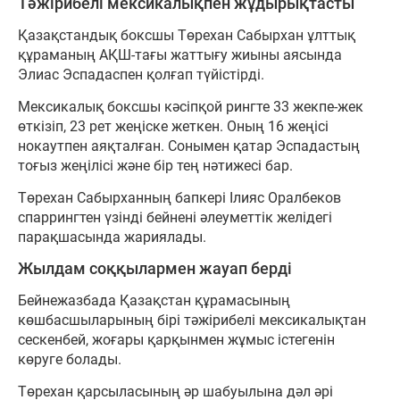
Тәжірибелі мексикалықпен жұдырықтасты
Қазақстандық боксшы Төрехан Сабырхан ұлттық
құраманың АҚШ-тағы жаттығу жиыны аясында
Элиас Эспадаспен қолғап түйістірді.
Мексикалық боксшы кәсіпқой рингте 33 жекпе-жек
өткізіп, 23 рет жеңіске жеткен. Оның 16 жеңісі
нокаутпен аяқталған. Сонымен қатар Эспадастың
тоғыз жеңілісі және бір тең нәтижесі бар.
Төрехан Сабырханның бапкері Ілияс Оралбеков
спаррингтен үзінді бейнені әлеуметтік желідегі
парақшасында жариялады.
Жылдам соққылармен жауап берді
Бейнежазбада Қазақстан құрамасының
көшбасшыларының бірі тәжірибелі мексикалықтан
сескенбей, жоғары қарқынмен жұмыс істегенін
көруге болады.
Төрехан қарсыласының әр шабуылына дәл әрі