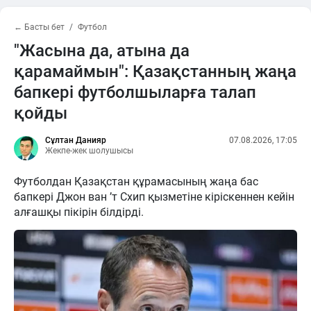
← Басты бет
Футбол
"Жасына да, атына да
қарамаймын": Қазақстанның жаңа
бапкері футболшыларға талап
қойды
Сұлтан Данияр
07.08.2026, 17:05
Жекпе-жек шолушысы
Футболдан Қазақстан құрамасының жаңа бас
бапкері Джон ван ’т Схип қызметіне кіріскеннен кейін
алғашқы пікірін білдірді.