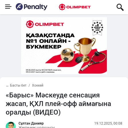
← Басты бет
Хоккей
«Барыс» Мәскеуде сенсация
жасап, ҚХЛ плей-офф аймағына
оралды (ВИДЕО)
Сұлтан Данияр
19.12.2025, 00:08
Жекпе-жек шолушысы