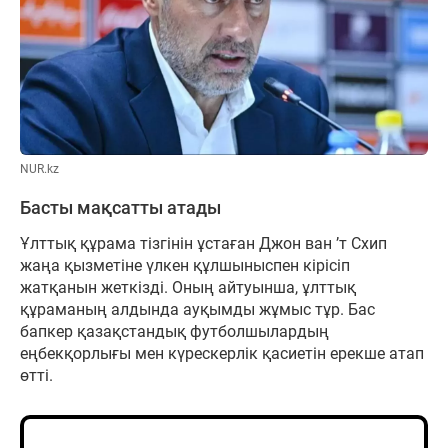
NUR.kz
Басты мақсатты атады
Ұлттық құрама тізгінін ұстаған Джон ван ’т Схип
жаңа қызметіне үлкен құлшыныспен кірісіп
жатқанын жеткізді. Оның айтуынша, ұлттық
құраманың алдында ауқымды жұмыс тұр. Бас
бапкер қазақстандық футболшылардың
еңбекқорлығы мен күрескерлік қасиетін ерекше атап
өтті.