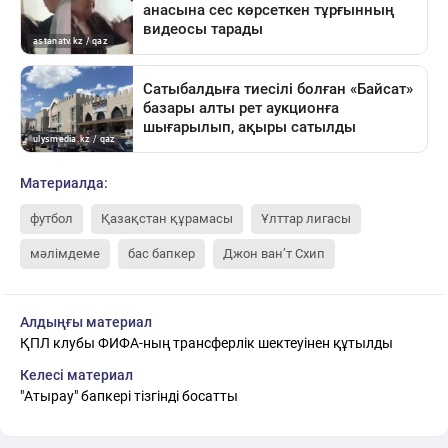
Материалда:
футбол
Қазақстан құрамасы
Ұлттар лигасы
мәлімдеме
бас бапкер
Джон ван’т Схип
Алдыңғы материал
ҚПЛ клубы ФИФА-ның трансферлік шектеуінен құтылды
Келесі материал
"Атырау" бапкері тізгінді босатты