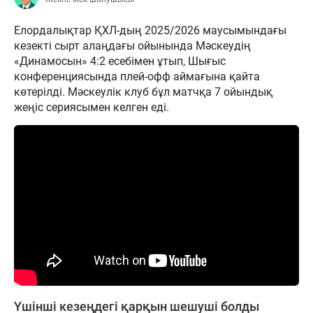
Елордалықтар ҚХЛ-дың 2025/2026 маусымындағы
кезекті сырт алаңдағы ойынында Мәскеудің
«Динамосын» 4:2 есебімен ұтып, Шығыс
конференциясында плей-офф аймағына қайта
көтерілді. Мәскеулік клуб бұл матчқа 7 ойындық
жеңіс сериясымен келген еді.
Үшінші кезеңдегі қарқын шешуші болды