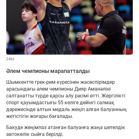
24kz
Әлем чемпионы марапатталды
Шымкентте грек-рим күресінен жасөспірімдер
арасындағы әлем чемпионы Дияр Аманәліні
салтанатты түрде қарсы алу рәсімі өтті. Жергілікті
спорт қауымдастығы 55 келіге дейінгі салмақ
дәрежесінде алтын медаль жеңіп алған балуанның
жетістігін жоғары бағалады.
Бакуде жеңімпаз атанған балуанға жаңа шетелдік
автокөлік сыйға берілді.