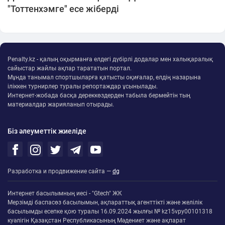
"Тоттенхэмге" есе жіберді
Penalty.kz - қалың оқырманға елдегі дүбірлі додалар мен халықаралық
сайыстар жайлы ақпар тарататын портал.
Мұнда танымал спортшыларға қатысты оқиғалар, елдің назарына
іліккен турнирлер туралы репортаждар ұсынылады.
Интернет-жобада басқа дереккөздерден табыла бермейтін тың
материалдар жарияланып отырады.
Біз әлеуметтік жиеліде
Разработка и продвижение сайта —
dg
Интернет басылымның иесі - "Gtech" ЖК
Мерзімді баспасөз басылымын, ақпараттық агенттікті және желілік
басылымды есепке қою туралы 16.09.2024 жылғы № kz15vpy00101318
куәлігін Қазақстан Республикасының Мәдениет және ақпарат