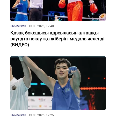
Жекпе-жек
13.03.2026, 12:40
Қазақ боксшысы қарсыласын алғашқы
раундта нокаутқа жіберіп, медаль иеленді
(ВИДЕО)
Жекпе-жек
13.03.2026, 12:25