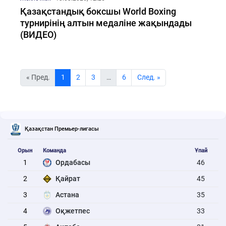
Қазақстандық боксшы World Boxing
турнирінің алтын медаліне жақындады
(ВИДЕО)
« Пред.
1
2
3
…
6
Cлед. »
Қазақстан Премьер-лигасы
Орын
Команда
Ұпай
1
Ордабасы
46
2
Қайрат
45
3
Астана
35
4
Оқжетпес
33