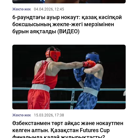
Жекпе-жек
04.04.2026, 12:45
6-раундтағы ауыр нокаут: қазақ кәсіпқой
боксшысының жекпе-жегі мерзімінен
бұрын аяқталды (ВИДЕО)
Жекпе-жек
15.03.2026, 17:38
Өзбекстанмен төрт айқас және нокаутпен
келген алтын. Қазақстан Futures Cup
финалында қалай жұдырықтасты?