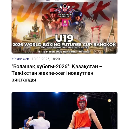
Жекпе-жек
13.03.2026, 18:20
"Болашақ кубогы-2026": Қазақстан –
Тәжікстан жекпе-жегі нокаутпен
аяқталды