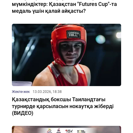
мүмкіндіктер: Қазақстан "Futures Cup"-та
медаль үшін қалай айқасты?
Жекпе-жек
13.03.2026, 18:38
Қазақстандық боксшы Таиландтағы
турнирде қарсыласын нокаутқа жіберді
(ВИДЕО)