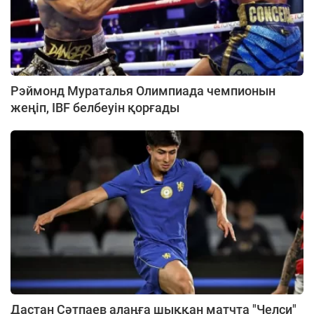
Рэймонд Мураталья Олимпиада чемпионын
жеңіп, IBF белбеуін қорғады
Дастан Сәтпаев алаңға шыққан матчта "Челси"