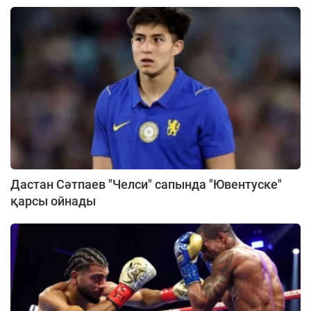
Дастан Сәтпаев "Челси" сапында "Ювентуске"
қарсы ойнады