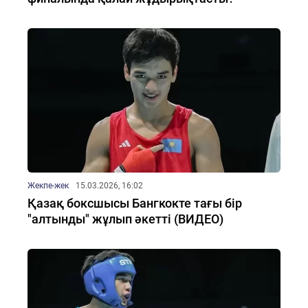
Жекпе-жек
15.03.2026, 16:02
Қазақ боксшысы Бангкокте тағы бір
"алтынды" жұлып әкетті (ВИДЕО)