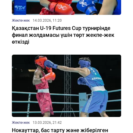
Жекпе-жек
14.03.2026, 11:20
Қазақстан U-19 Futures Cup турнирінде
финал жолдамасы үшін төрт жекпе-жек
өткізді
Жекпе-жек
13.03.2026, 21:42
Нокауттар, бас тарту және жіберілген