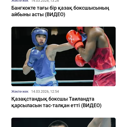
Жекпе-жек
14.03.2026, 13:26
Бангкокте тағы бір қазақ боксшысының
айбыны асты (ВИДЕО)
Жекпе-жек
14.03.2026, 12:54
Қазақстандық боксшы Таиландта
қарсыласын тас-талқан етті (ВИДЕО)