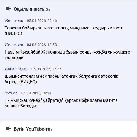
Оқылып жатыр
Жекпе-жек
05.08.2026, 20:46
Төрехан Сабырхан мексикалық мықтымен жұдырықтасты
(ВИДЕО)
Жекпе-жек
04.08.2026, 18:58
Назым Қызайбай Жапонияда бұрын-соңды жеңбеген жүлдеге
таласады
Жаңалықтар
05.08.2026, 17:25
Шымкентте әлем чемпионы атанған балуанға автокөлік
берілді (ВИДЕО)
Футбол
04.08.2026, 19:33
17 мың жанкүйер "Қайратқа" қарсы: Софиядағы матчта
аншлаг болады
Бүгін YouTube-та