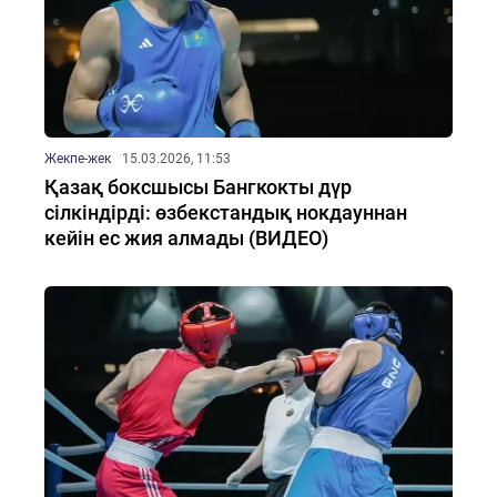
Жекпе-жек
15.03.2026, 11:53
Қазақ боксшысы Бангкокты дүр
сілкіндірді: өзбекстандық нокдауннан
кейін ес жия алмады (ВИДЕО)