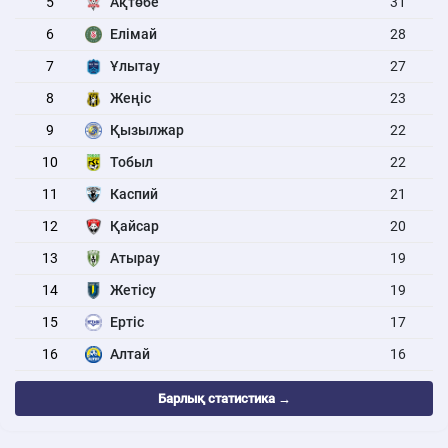
5
Ақтөбе
31
6
Елімай
28
7
Ұлытау
27
8
Жеңіс
23
9
Қызылжар
22
10
Тобыл
22
11
Каспий
21
12
Қайсар
20
13
Атырау
19
14
Жетісу
19
15
Ертіс
17
16
Алтай
16
Барлық статистика →